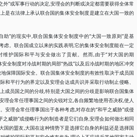
之外”或军事行动的决定,安理会的判断或决定都需要获得全体常
际上是在法律上承认联合国的集体安全制度是建立在大国一致的
自助”的现实中,联合国集体安全制度中的“大国一致原则”是基
的考虑。联合国成立以来的实践表明,它的集体安全制度能在一定
对维护国际和平与安全做出了贡献。然而,由于“对大国的期
集体安全制度对冷战时期的局部“热战”以及后冷战时期的地区冲突
效地保障国际安全。联合国集体安全制度的有效性取决于成员国
国际和平行为的界定以及安理会达成共识并采取行动制止侵略、
上成员国之间的分歧,特别是大国之间的分歧是影响联合国集体
安理会常任理事国之间的尖锐对立,各自频繁地使用否决权,使人
。安理会常任理事国出于各种考虑,对存在的“和平之威胁”或侵
平之威胁”或侵略行为的制造者是它们自身,安理会如何做出相同
是大国的盟友,大国在这种情势下是选择它自身的利益还是选择国