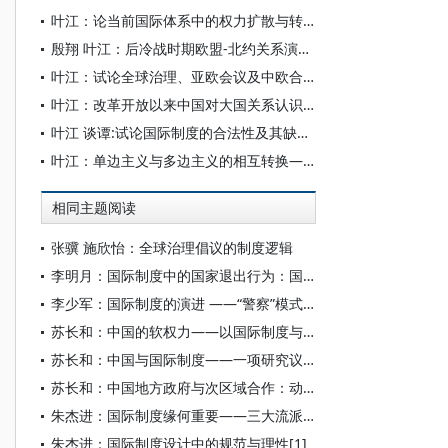
叶江：论当前国际体系中的权力扩散与转移及其对国际格局的影响
殷翔 叶江：后冷战时期欧盟-北约关系演变探析
叶江：试论全球治理、亚欧会议及中欧合作间的相互关系
叶江：改革开放以来中国对大国关系认识的发展轨迹辨析
叶江 谈谭:试论国际制度的合法性及其缺陷——以国际安全制度与人权制度为例
叶江：单边主义与多边主义的相互转换——试析多边主义在布什第二任期回归的可能
相同主题阅读
张骥 施欣怡：全球治理倡议的制度逻辑
李明月：国际制度中的国家退出行为：国内—国际互动的解释
李少军：国际制度的演进 ——“警察”模式与多边治理
苏长和：中国的软权力——以国际制度与中国的关系为例[1]
苏长和：中国与国际制度——一项研究议程
苏长和：中国地方政府与次区域合作：动力、行为及机制
朱杰进：国际制度缘何重要——三大流派比较研究
朱杰进：国际制度设计中的规范与理性[1]