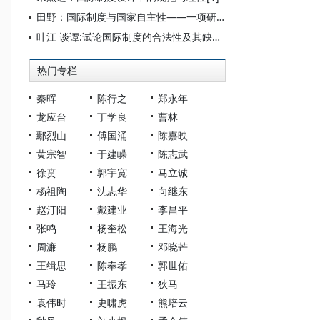
田野：国际制度与国家自主性——一项研究框架
叶江 谈谭:试论国际制度的合法性及其缺陷——以国际安全制度与人权制度为例
热门专栏
秦晖
陈行之
郑永年
龙应台
丁学良
曹林
鄢烈山
傅国涌
陈嘉映
黄宗智
于建嵘
陈志武
徐贲
郭宇宽
马立诚
杨祖陶
沈志华
向继东
赵汀阳
戴建业
李昌平
张鸣
杨奎松
王海光
周濂
杨鹏
邓晓芒
王缉思
陈奉孝
郭世佑
马玲
王振东
狄马
袁伟时
史啸虎
熊培云