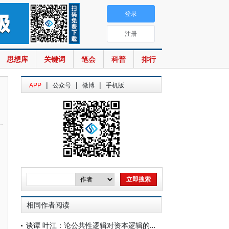
登录
注册
思想库
关键词
笔会
科普
排行
|
|
|
APP
公众号
微博
手机版
相同作者阅读
谈谭 叶江：论公共性逻辑对资本逻辑的超越——从帝国主义理论到构建人类命运共同体理念