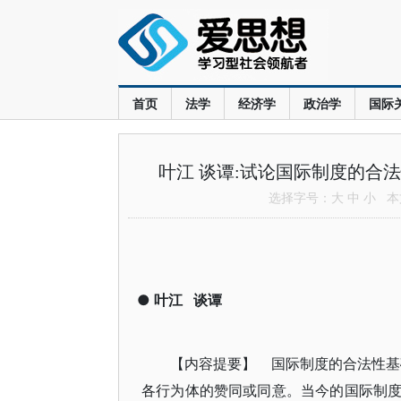
首页
法学
经济学
政治学
国际
叶江 谈谭:试论国际制度的合
选择字号：
大
中
小
本文
●
叶江
谈谭
【内容提要】 国际制度的合法性基
各行为体的赞同或同意。当今的国际制