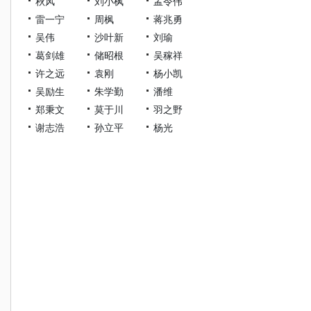
秋风
刘小枫
孟令伟
雷一宁
周枫
蒋兆勇
吴伟
沙叶新
刘瑜
葛剑雄
储昭根
吴稼祥
许之远
袁刚
杨小凯
吴励生
朱学勤
潘维
郑秉文
莫于川
羽之野
谢志浩
孙立平
杨光