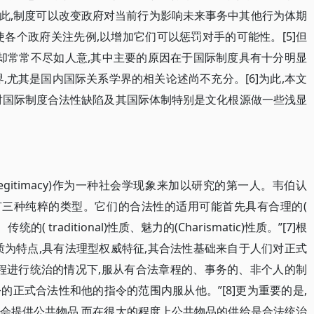
]因此,制度可以改变政府对当前行为影响未来事务中其他行为体期
各个政府关注先例,以增加它们可以惩罚对手的可能性。[5]但
用却常常不尽如人意,其中主要的原因在于国际制度具有十分明显
,尤其是国内国际关系学界的相关论述尚不充分。[6]为此,本文
对国际制度合法性缺陷及其国际体制特别是文化根源做一些浅显
legitimacy)作为一种社会学现象来加以研究的第一人。韦伯认
ination)有三种纯粹的类型。它们的合法性的适用可能首先具有合理的(
传统的( traditional)性质、魅力的(Charismatic)性质。”[7]根
质为特点,具有法理型权威特征,其合法性基础来自于人们对正式
程进行统治的情况下,服从有合法章程的、事务的、非个人的制
正式合法性和他的指令的范围内服从他。”[8]更为重要的是,
会提供公共物品,而在很大的程度上公共物品的供给是合法统治