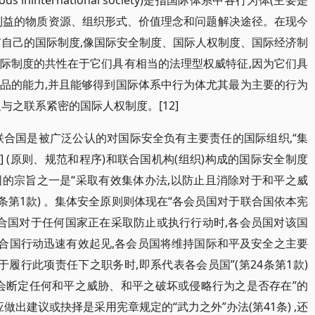
 ininternational society)是指国际体系中各行为体(主要是
利益的物质资源、组织形式、价值理念和问题解决途径。在现今
有自己的国际制度,像国际安全制度、国际人权制度、国际经济制
际制度的共性在于它们具有相当的法理型权威特征,因为它们具
品的能力,并且能够得到国际体系中行为体尤其最为主要的行为
与之联系紧密的国际人权制度。[12]
联合国是被广泛公认的对国际安全负有主要责任的国际组织,“集
] (原则、规范和程序)和联合国机构(组织)构成的国际安全制度
的宗旨之一是“采取有效集体办法,以防止且消除对于和平之威
 条第1款) 。集体安全原则则体现在“各会员国对于联合国依本宪
联合国对于任何国家正在采取防止或执行行动时,各会员国对该国
保证联合国行动迅速有效起见,各会员国将维持国际和平及安全之主要
于履行此项责任下之职务时,即系代表各会员国”(第24条第1款)
会断定任何和平之威胁、和平之破坏或侵略行为之是否存在”的
会应做出建议或抉择是采用宪章规定的“武力之外”办法(第41条) ,还