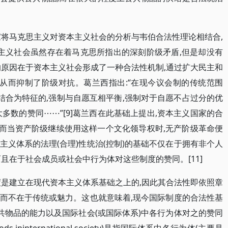
家将马克思主义对资本主义社会的分析与韦伯合法性理论相结合,
本主义社会虽然存在着马克思所指出的深刻阶级矛盾,但是却没有
的原因在于资本主义社会形成了一种合法性机制,通过扩大民主和
,从而抑制了阶级对抗。葛兰西指出:“在现今议会制的传统范围
相结合为特征的,强制与自愿互相平衡,强制对于自愿不占过分的优
多数的赞同⋯⋯”[9]葛兰西在此基础上提出,资本主义国家的合
) ,而当资产阶级继续使用这样一个文化领导权时,无产阶级革命便
本主义体系的法理(合理)性统治(控制)的基础不仅在于拥有非个人
且在于社会成员或社会中行为体对这些制度的赞同。[11]
度是建立在现代资本主义体系基础之上的,因此其合法性即依照章
而不在于传统或魅力。这也就意味着,现今国际制度的合法性基
共物品的能力以及国际社会(或国际体系)中各行为体对之的赞同