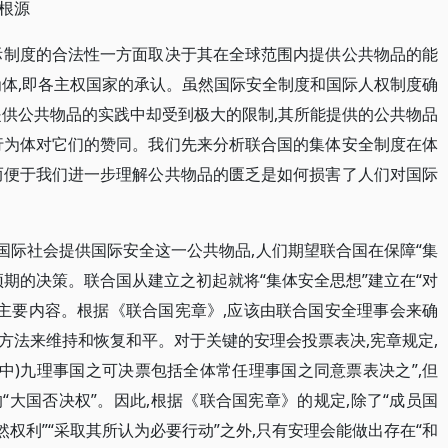
根源
际制度的合法性一方面取决于其在全球范围内提供公共物品的能
为体,即各主权国家的承认。虽然国际安全制度和国际人权制度确
提供公共物品的实践中却受到极大的限制,其所能提供的公共物品
行为体对它们的赞同。我们先来分析联合国的集体安全制度在体
而便于我们进一步理解公共物品的匮乏是如何损害了人们对国际
国际社会提供国际安全这一公共物品,人们期望联合国在保障“集
期的决策。联合国从建立之初起就将“集体安全思想”建立在“对
的主要内容。根据《联合国宪章》,应该由联合国安全理事会来确
方法来维持和恢复和平。对于关键的安理会投票表决,宪章规定,
中)九理事国之可决票包括全体常任理事国之同意票表决之”,但
大国否决权”。因此,根据《联合国宪章》的规定,除了“成员国
然权利”“采取其所认为必要行动”之外,只有安理会能做出存在“和