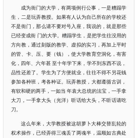
成为衙门的大学，有两项例行公事，一是糟蹋学
生，二是玩弄教授。如果有人认为自己所在的学校还
不是衙门，那么请不要对号入座，我说的，就是那些
已经变成衙 门的大学。糟蹋学生，是把学生往没用的
方向教，通过刻版的教学、虚拟的实习，再加上平时
的管、卡、压、要（钱），使大学教育空洞化，有害
化，四年、六年甚 至十年学下来，学不到东西不说，
品性还差了。学生为了方便就业，往往不得不另花钱
参加各种班，考各种证。玩弄教授，大都遵循古训，
有软和硬的两手，一如当 年袁大总统的法宝，一手拿
大刀，一手拿大头（光洋）听话给大头，不听话请吃
刀。
这么年来，大学教授被这胡萝卜大棒交替乱轮的
权术操作，已经弄得三魂丢了两魂半，温顺如古典处