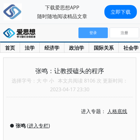
下载爱思想APP
立即下载
随时随地阅读精品文章
登录
注册
首页
法学
经济学
政治学
国际关系
社会学
张鸣：让教授磕头的程序
选择字号：
大
中
小
本文共阅读 8106 次 更新时间：
2023-04-17 23:30
进入专题：
人格底线
●
张鸣
(
进入专栏
)