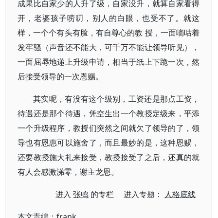
成果比自家少的人升了级，自家没升，就算自家看得
开，老婆孩子唠叨，别人的白眼，也受不了。就这
样，一个个有头有脸，有自尊心的教 授，一面嘀咕着
发牢骚（声音还不能大，可千万不能让领导听见），
一面屈辱地递上升级申请，相当于纸上下跪一次，然
后接受领导的一次恩赐。
其实呢，有没有这个级别，工资还是那点工资，
待遇还是那个待遇，凭空生出一个教授定级来，平添
一个升级程序，教授们突然之间就欠了领导的了，领
导也有恩惠可以施舍了，而且最妙的是，这种恩赐，
还要教授施大礼来接受，教授接受了之后，还真的就
有人会感激涕零，谢主龙恩。
进入
张鸣
的专栏 进入专题：
人格底线
本文责编：
frank