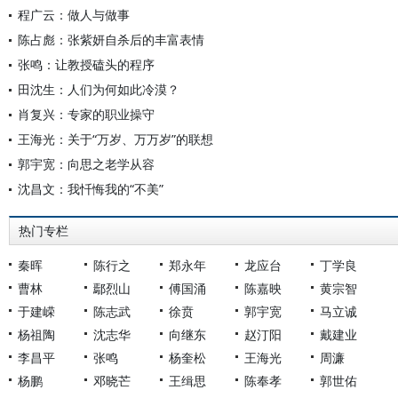
程广云：做人与做事
陈占彪：张紫妍自杀后的丰富表情
张鸣：让教授磕头的程序
田沈生：人们为何如此冷漠？
肖复兴：专家的职业操守
王海光：关于“万岁、万万岁”的联想
郭宇宽：向思之老学从容
沈昌文：我忏悔我的“不美”
热门专栏
秦晖
陈行之
郑永年
龙应台
丁学良
曹林
鄢烈山
傅国涌
陈嘉映
黄宗智
于建嵘
陈志武
徐贲
郭宇宽
马立诚
杨祖陶
沈志华
向继东
赵汀阳
戴建业
李昌平
张鸣
杨奎松
王海光
周濂
杨鹏
邓晓芒
王缉思
陈奉孝
郭世佑