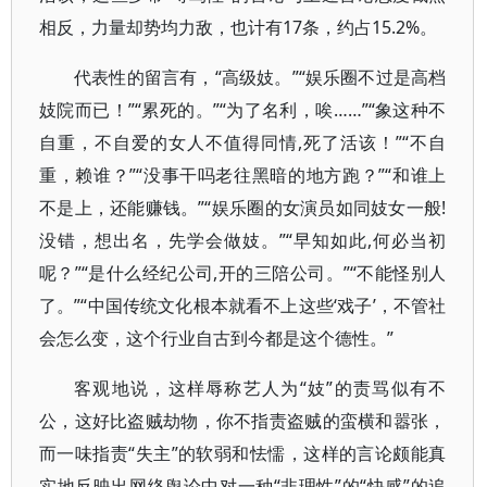
相反，力量却势均力敌，也计有17条，约占15.2%。
代表性的留言有，“高级妓。”“娱乐圈不过是高档
妓院而已！”“累死的。”“为了名利，唉……”“象这种不
自重，不自爱的女人不值得同情,死了活该！”“不自
重，赖谁？”“没事干吗老往黑暗的地方跑？”“和谁上
不是上，还能赚钱。”“娱乐圈的女演员如同妓女一般!
没错，想出名，先学会做妓。”“早知如此,何必当初
呢？”“是什么经纪公司,开的三陪公司。”“不能怪别人
了。”“中国传统文化根本就看不上这些‘戏子’，不管社
会怎么变，这个行业自古到今都是这个德性。”
客观地说，这样辱称艺人为“妓”的责骂似有不
公，这好比盗贼劫物，你不指责盗贼的蛮横和嚣张，
而一味指责“失主”的软弱和怯懦，这样的言论颇能真
实地反映出网络舆论中对一种“非理性”的“快感”的追