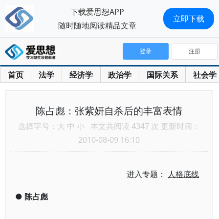
下载爱思想APP
立即下载
随时随地阅读精品文章
登录
注册
首页
法学
经济学
政治学
国际关系
社会学
陈占彪：张紫妍自杀后的丰富表情
选择字号：
大
中
小
本文共阅读 4347 次 更新时间：
2010-08-09 16:10
进入专题：
人格底线
●
陈占彪