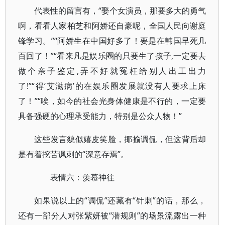
代表性的留言有，“娶个女演员，那要多大的勇气
啊，看看人家柏芝和阿娇还自豪呢，全国人民向谢庭
锋学习。”“阿娇生在中国好多了！要是在韩国早死几
百回了！”“看来凡是娱乐圈的只要生了孩子,一定要去
做个亲子鉴定,弄不好就冤枉给别人出工出力
了!”“得‘艾滋病’的在娱乐圈发展就没有人要求上床
了！”“唉，如今的社会光身体健康是不行的，一定要
具备强硬的心理承受能力，特别是公众人物！”
这些发言貌似嬉皮笑脸，揶揄调侃，但这背后却
是有着挖苦讽刺的“深意存焉”。
表情六：羡慕神往
如果说以上的“调侃”还藏有“针刺”的话，那么，
还有一部分人对张紫妍被“潜规则”的场景流露出一种