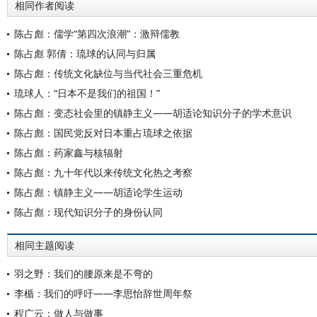
相同作者阅读
陈占彪：儒学“第四次浪潮”：激辩儒教
陈占彪 郭倩：琉球的认同与归属
陈占彪：传统文化缺位与当代社会三重危机
琉球人：“日本不是我们的祖国！”
陈占彪：变态社会里的镇静主义——胡适论知识分子的学术意识
陈占彪：国民党反对日本重占琉球之依据
陈占彪：药家鑫与核辐射
陈占彪：九十年代以来传统文化热之考察
陈占彪：镇静主义——胡适论学生运动
陈占彪：现代知识分子的身份认同
相同主题阅读
羽之野：我们的腰原来是不弯的
李楯：我们的呼吁——李思怡辞世周年祭
程广云：做人与做事