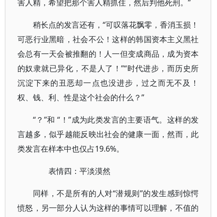
害人精，希望把那个害人精抓住，然后判他死刑。”
稍长点的发言还有，“可叹落花飘零，香消玉损！
可恶行业黑暗，社会不公！这样的韩国资本主义黑社
会总有一天会被推翻的！人一但变成商品，成为资本
的奴隶就已异化，不是人了！”“时代进步，而历史所
沉淀下来的丑恶却一点也没进步，过之而无不及！
权、钱、利、性是这个社会的什么？”
“？”和 “！”成为此类发言的主要语气。这样的发
言越多，似乎越能反映出社会的健康一面，然而，此
类发言在样本中也仅占19.6%。
表情四：平淡漠然
同样，不是所有的人对“潜规则”的发生感到惊愕
愤怒，另一部分人认为这样的事情可以理解，不值的