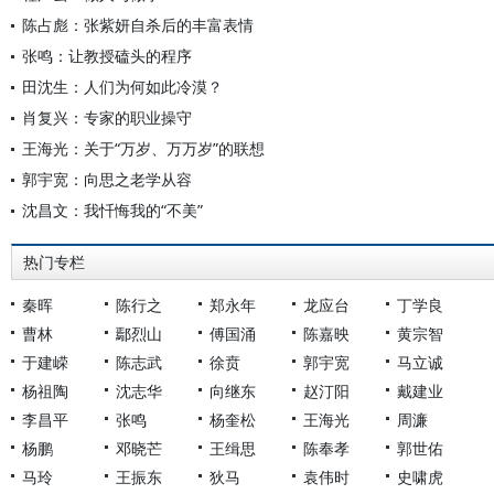
陈占彪：张紫妍自杀后的丰富表情
张鸣：让教授磕头的程序
田沈生：人们为何如此冷漠？
肖复兴：专家的职业操守
王海光：关于“万岁、万万岁”的联想
郭宇宽：向思之老学从容
沈昌文：我忏悔我的“不美”
热门专栏
秦晖
陈行之
郑永年
龙应台
丁学良
曹林
鄢烈山
傅国涌
陈嘉映
黄宗智
于建嵘
陈志武
徐贲
郭宇宽
马立诚
杨祖陶
沈志华
向继东
赵汀阳
戴建业
李昌平
张鸣
杨奎松
王海光
周濂
杨鹏
邓晓芒
王缉思
陈奉孝
郭世佑
马玲
王振东
狄马
袁伟时
史啸虎