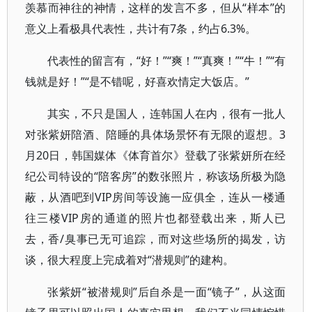
羡慕而神往的神情，这样的发言不多，但从“样本”的
意义上看极具代表性，共计有7条，约占6.3%。
代表性的留言有，“好！”“爽！”“真爽！”“牛！”“有
钱就是好！”“是不错呢，好喜欢情定大饭店。”
其实，不只是国人，连韩国人在内，很有一批人
对张紫妍陪酒、陪睡的具体场景怀有无限的遐想。3
月20日，韩国媒体《体育首尔》登载了张紫妍所在经
纪公司特设的“陪客房”的数张照片，称该场所极为隐
蔽，从酒吧到VIP房间等设施一应俱全，连从一楼通
往三楼VIP房的通道的照片也都登载出来，斯人已
去，香/臭事已无可追踪，而对这些场所的揭发，访
谈，很大程度上完成着对“潜规则”的建构。
张紫妍“被潜规则”后自杀是一面“镜子”，从这面