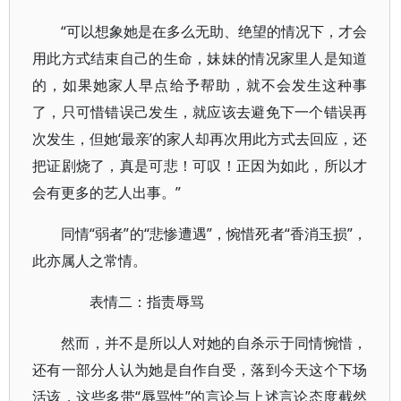
“可以想象她是在多么无助、绝望的情况下，才会
用此方式结束自己的生命，妹妹的情况家里人是知道
的，如果她家人早点给予帮助，就不会发生这种事
了，只可惜错误己发生，就应该去避免下一个错误再
次发生，但她‘最亲’的家人却再次用此方式去回应，还
把证剧烧了，真是可悲！可叹！正因为如此，所以才
会有更多的艺人出事。”
同情“弱者”的“悲惨遭遇”，惋惜死者“香消玉损”，
此亦属人之常情。
表情二：指责辱骂
然而，并不是所以人对她的自杀示于同情惋惜，
还有一部分人认为她是自作自受，落到今天这个下场
活该，这些多带“辱骂性”的言论与上述言论态度截然