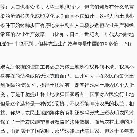
国等）人口也很众多，人均土地也很少，但它们却没有什么危言
渲染的所谓拉美化或印度化呢？而且不仅如此，这些人均土地很
治条件下始终稳步而有序地集中到占人口极少数但农业生产和经
非常高的农业生产效率。（比如，日本上世纪九十年代人均耕地
积的一半也不到，但其农业生产效率却是中国的10 多倍。[5]）
种观点所依据的理由主要还是集体土地所有权界限不清、权属不
本身存在的法律缺陷无法克服而已。由此可见，在农民的集体土
不到保障的情况下，提出土地私有，即实行农村土地农民个人所
冲突，于是干脆提出将土地收归国家所有，国家对农民实行土地
。但是这个选择是一种政治妥协，不仅不能伸张农民的权益，相
权益。你想，农民土地的集体所有制还起码形式上还表明农民对
还保留了一些农民维护自身权益的法律依据。而当农村土地的所
自己，而是属于了国家时，那些法律上代表国家、但这十多年来