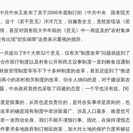
，中共中央又发布了其于2006年底制订的《中共中央 国务院关
》。这个《若干意见》洋洋万文，但遍查全文，竟然发现该《若
情，甚至对国务院大半年前的《意见》中一再提及的“农村集体
有出现“切实保障”这类表示重视的措辞。
共提出了8个大类32个意见，仅有关“制度改革”问题就提到了
、合作医疗制度以及村务公开和民主议事制度一直到粮食流通制
”财政管理制度等等不下十多种制度的改革，甚至还提到了“推进
能再小的农村相关制度的改革。但令人纳闷的是，对于建设新农
题，中央政府竟然也采取了回避的态度：一个字也没有提。[9]
态度是慎重的，从而也是负责任的，是符合实事求是原则的，也
制改革的确是现有制度中牵涉面最广、涉及人口最多、难度也可
然牵一发而动全身。我们不能不谨慎行事。因此，在保持谨慎态
文件要求各地政府制订相应政策，加大对土地的保护力度和被征