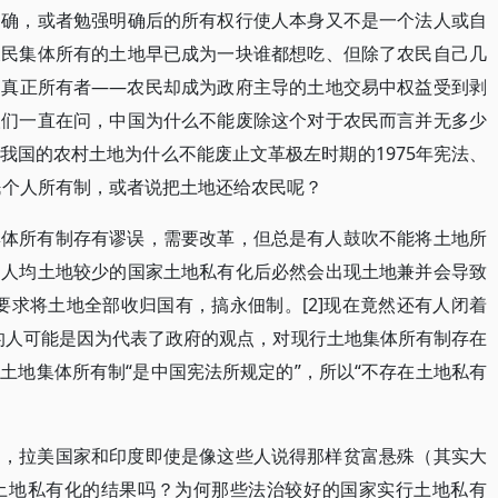
明确，或者勉强明确后的所有权行使人本身又不是一个法人或自
农民集体所有的土地早已成为一块谁都想吃、但除了农民自己几
的真正所有者——农民却成为政府主导的土地交易中权益受到剥
人们一直在问，中国为什么不能废除这个对于农民而言并无多少
我国的农村土地为什么不能废止文革极左时期的1975年宪法、
民个人所有制，或者说把土地还给农民呢？
集体所有制存有谬误，需要改革，但总是有人鼓吹不能将土地所
、人均土地较少的国家土地私有化后必然会出现土地兼并会导致
则要求将土地全部收归国有，搞永佃制。[2]现在竟然还有人闭着
还有的人可能是因为代表了政府的观点，对现行土地集体所有制存在
土地集体所有制“是中国宪法所规定的”，所以“不存在土地私有
问，拉美国家和印度即使是像这些人说得那样贫富悬殊（其实大
土地私有化的结果吗？为何那些法治较好的国家实行土地私有