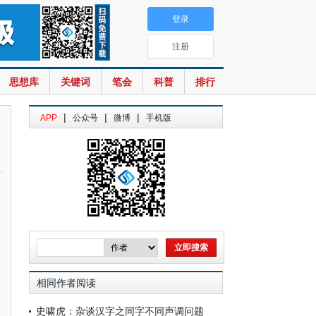
登录
注册
思想库
关键词
笔会
科普
排行
|
|
|
APP
公众号
微博
手机版
相同作者阅读
史啸虎：杂谈汉字之同字不同声调问题