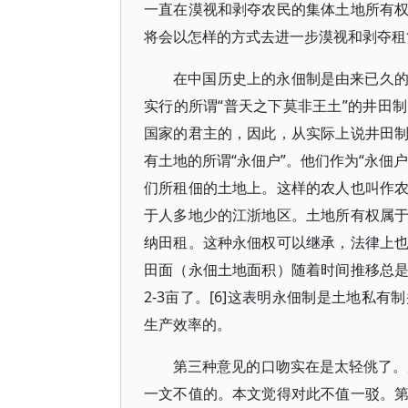
一直在漠视和剥夺农民的集体土地所有
将会以怎样的方式去进一步漠视和剥夺租
在中国历史上的永佃制是由来已久
实行的所谓“普天之下莫非王土”的井田
国家的君主的，因此，从实际上说井田
有土地的所谓“永佃户”。他们作为“永佃
们所租佃的土地上。这样的农人也叫作
于人多地少的江浙地区。土地所有权属
纳田租。这种永佃权可以继承，法律上
田面（永佃土地面积）随着时间推移总
2-3亩了。[6]这表明永佃制是土地私
生产效率的。
第三种意见的口吻实在是太轻佻了。
一文不值的。本文觉得对此不值一驳。