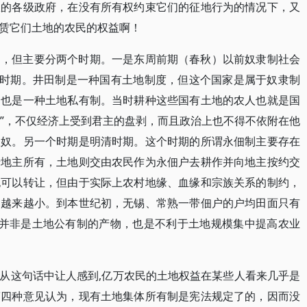
权的各级政府，在没有所有权约束它们的征地行为的情况下，又
赁它们土地的农民的权益啊！
的，但主要分两个时期。一是东周前期（春秋）以前奴隶制社会
制时期。井田制是一种国有土地制度，但这个国家是属于奴隶制
制也是一种土地私有制。当时耕种这些国有土地的农人也就是国
户”，不仅经济上受到君主的盘剥，而且政治上也不得不依附在他
农奴。另一个时期是明清时期。这个时期的所谓永佃制主要存在
于地主所有，土地则交由农民作为永佃户去耕作并向地主按约交
也可以转让，但由于实际上农村地缘、血缘和宗族关系的制约，
是越来越小。到本世纪初，无锡、常熟一带佃户的户均田面只有
有制并非是土地公有制的产物，也是不利于土地规模集中提高农业
从这句话中让人感到,亿万农民的土地权益在某些人看来几乎是
第四种意见认为，现有土地集体所有制是宪法规定了的，因而没