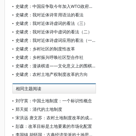
史啸虎：中国应争取今年加入WTO政府采购协定（GPA）
史啸虎：我对近体诗常用语法的看法
史啸虎：我对近体诗虚词的看法（三）
史啸虎：我对近体诗中虚词的看法（二）
史啸虎：我对近体诗虚词应用的看法（一）
史啸虎：乡村社区的制度性改革
史啸虎：乡村振兴呼唤社区型合作社
史啸虎：漫谈棋道——文化意义上的围棋之道
史啸虎：农村土地产权制度改革的方向
相同主题阅读
刘守英：中国土地制度：一个标识性概念
郑天挺：清代的土地制度
宋洪远 唐文苏：农村土地制度改革的成效挑战、理论逻辑与实践路径
彭森：改革目标是土地要素的市场化配置
李国镇 胡怀国：古典经济学派的土地思想——基于学术史的考察