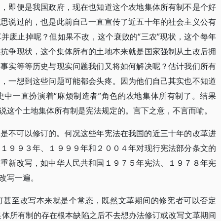
到，即便是我国政府，现在也知道这个农地集体所有制不是个好
克思说过的，也是此前自己一直宣传了近五十年的社会主义公有
并废止掉呢？但如果不改，这个衰败的“三农”现状，这个每年
性抗争现状，这个集体所有的土地本来就是国家强制从土改后拥
史事实等等历史与现实问题我们又将如何解决呢？估计我们所有
内，一想到这些问题可能都会头疼。因为他们自己其实也不知道
史中一直扮演着“麻烦制造者”角色的农地集体所有制了。结果
说这个土地集体所有制是宪法规定的。言下之意，不言而喻。
非是不可以修订的。何况这些年宪法在我国的近三十年的改革进
、１９９３年、１９９９年和２００４年对现行宪法部分条文的
法重新改写，如中华人民共和国１９７５年宪法、１９７８年宪
改写一遍。
订甚至改写本来就是个常态，既然文革期间的修宪者可以否定
地集体所有制的存在根本缺陷之后不去想办法修订或改写文革期间