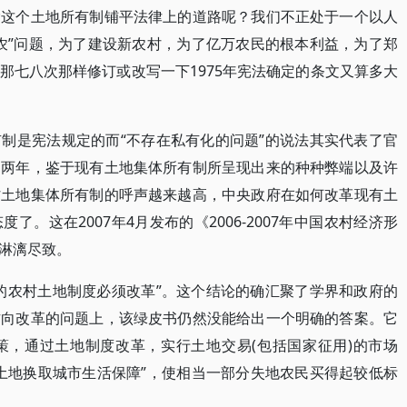
除这个土地所有制铺平法律上的道路呢？我们不正处于一个以人
农”问题，为了建设新农村，为了亿万农民的根本利益，为了郑
那七八次那样修订或改写一下1975年宪法确定的条文又算多大
制是宪法规定的而“不存在私有化的问题”的说法其实代表了官
近两年，鉴于现有土地集体所有制所呈现出来的种种弊端以及许
村土地集体所有制的呼声越来越高，中央政府在如何改革现有土
。这在2007年4月发布的《2006-2007年中国农村经济形
淋漓尽致。
的农村土地制度必须改革”。这个结论的确汇聚了学界和政府的
方向改革的问题上，该绿皮书仍然没能给出一个明确的答案。它
策，通过土地制度改革，实行土地交易(包括国家征用)的市场
土地换取城市生活保障”，使相当一部分失地农民买得起较低标