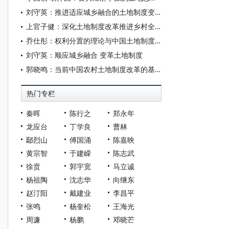
刘守英：推进适应城乡融合的土地制度变革
上官子健：深化土地制度改革推进乡村全面振兴
乔仕彤：权利分置的理论与中国土地制度的演进
刘守英：顺应城乡融合 变革土地制度
郭晓鸣：当前中国农村土地制度改革的基本判断与关键重点
热门专栏
秦晖
陈行之
郑永年
龙应台
丁学良
曹林
鄢烈山
傅国涌
陈嘉映
黄宗智
于建嵘
陈志武
徐贲
郭宇宽
马立诚
杨祖陶
沈志华
向继东
赵汀阳
戴建业
李昌平
张鸣
杨奎松
王海光
周濂
杨鹏
邓晓芒