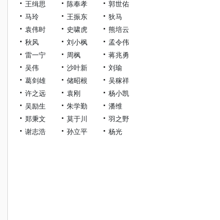
王缉思
陈奉孝
郭世佑
马玲
王振东
狄马
袁伟时
史啸虎
熊培云
秋风
刘小枫
孟令伟
雷一宁
周枫
蒋兆勇
吴伟
沙叶新
刘瑜
葛剑雄
储昭根
吴稼祥
许之远
袁刚
杨小凯
吴励生
朱学勤
潘维
郑秉文
莫于川
羽之野
谢志浩
孙立平
杨光