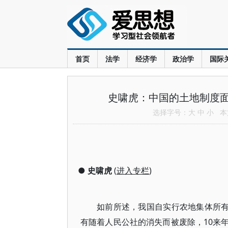
首页
法学
经济学
政治学
国际
史啸虎：中国的土地制度
选择字号：
大
中
小
本文
●
史啸虎
(
进入专栏
)
如前所述，我国自实行农地集体所有
有随着人民公社的消失而被废除，10来