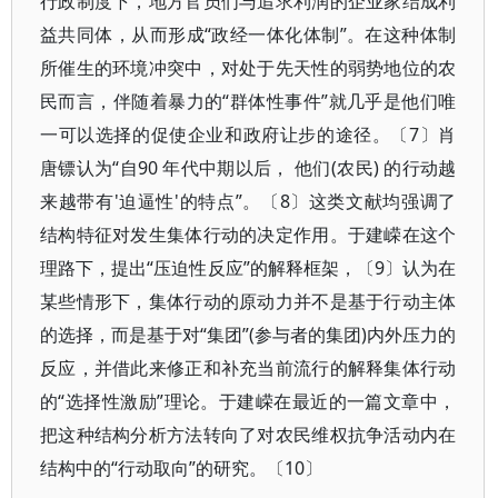
行政制度下，地方官员们与追求利润的企业家结成利
益共同体，从而形成“政经一体化体制”。在这种体制
所催生的环境冲突中，对处于先天性的弱势地位的农
民而言，伴随着暴力的“群体性事件”就几乎是他们唯
一可以选择的促使企业和政府让步的途径。〔7〕肖
唐镖认为“自90 年代中期以后， 他们(农民) 的行动越
来越带有'迫逼性'的特点”。〔8〕这类文献均强调了
结构特征对发生集体行动的决定作用。于建嵘在这个
理路下，提出“压迫性反应”的解释框架，〔9〕认为在
某些情形下，集体行动的原动力并不是基于行动主体
的选择，而是基于对“集团”(参与者的集团)内外压力的
反应，并借此来修正和补充当前流行的解释集体行动
的“选择性激励”理论。于建嵘在最近的一篇文章中，
把这种结构分析方法转向了对农民维权抗争活动内在
结构中的“行动取向”的研究。〔10〕