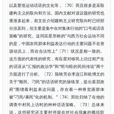
以及塑造运动话语的文化等，〔70〕而且很多是采取
建构主义的取向和方法。国内文献对该议题的研究也
逐渐多起来，前文在介绍建构主义研究取向时已经部
分涉及到，但主要是集中在对集体行动的“口号或话语
策略”的研究。这同应星所称的“与西方社会运动不同
的是，中国农民群体利益表达行动的主要问题不在资
源动员上，而在合法性上”〔71〕状况是相一致的。
这方面的代表性的研究，有应星对移民上访过程产生
的话语从“汇报的政治学”和“明与暗的民间传说”两个
方面进行了分析。〔72〕陈映芳在李连江和欧博文的
关于“顺民、刁民”的话语研究的脉络里，提出基层政
府“围绕着利益表达问题，存在着一种将贫困群体
被”刁民/暴民“化的机制。”〔74〕郑欣归纳了在他的
调查中村民上访时的种种话语策略。〔73〕总体来
说，这些研究还主要时停留在对社会现象的概括阶