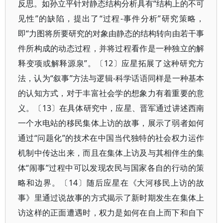
反思。如孙立平针对静态结构分析具有“结构上的不可
见性”的缺陷，提出了“过程-事件分析”研究策略，
即“力图将所要研究的对象由静态的结构转向由若干事
件所构成的动态过程，并将过程看作是一种独立的解
释变项或解释源泉”。〔12〕应星拓展了这种研究方
法，认为“叙事”方法与逻辑-科学话语同样是一种基本
的认知方式，对于丰富社会学的想象力有着重要的意
义。〔13〕在具体研究中，应星、晋军通过讲述西南
一个水电站的移民集体上访的故事，展示了弱者如何
通过“问题化”的技术在中国当代独特的社会权力运作
机制中传达出来，而且在集体上访及与其相伴生的集
体“闹事”过程中可以发现农民与国家各自的行动的策
略和边界。〔14〕随后应星在《大河移民上访的故
事》里通过说故事的方式揭示了新时期发生在集体上
访这样的正面遭遇时，权力是如何在自上而下和自下