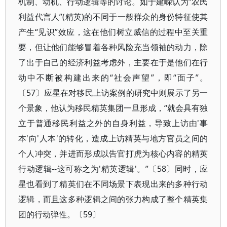
机制、动机、行动逻辑等的讨论。如于建嵘认为“农民
利益代言人”(精英)的不同于一般群众的身份特征使其
产生“见识”效应，这在他们树立威信的过程中至关重
要，但让他们能够冒着各种风险充当领袖的动力，除
了出于自己的经济利益考虑外，主要在于是他们在行
动中不断被构建出来的“社会声望”，即“面子”。
〔57〕应星在对移民上访案例的研究中则展示了另一
个景象，他认为移民精英集团一旦形成，“就会具有独
立于普通移民利益之外的自身利益，导致上访由'事
本'向'人本'的转化，造成上访精英与地方官员之间的
个人冲突，并进而形成以告官打虎为核心内容的精英
行动逻辑--这可称之为'精英逻辑'。”〔58〕同时，应
星也看到了精英们在不同场景下表现出来的多种行动
逻辑，而且这多种逻辑之间的张力构成了整个精英集
团的行动弹性。〔59〕