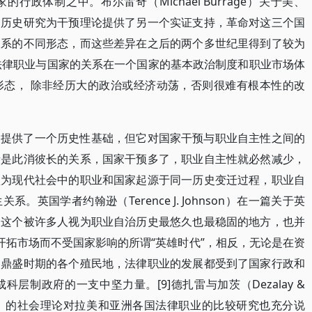
政体制之中。布尔雷奇（Michael Burrage）关于美、
的历史研究为干预理论提供了另一个实证支持，革命对这三个国
关系的不同形态，而这些差异在之后的两个多世纪里得到了较为
，法律职业与国家的关系在一个国家的基本政治制度和职业市场体
形态， 除非经历大的政治或经济动荡，否则很难有根本性的改
运提供了一个历史性基础，但它对国家干预与职业自主性之间的
者是此消彼长的关系，国家干预多了，职业自主性就必然减少，
认为现代社会中的职业和国家起源于同一历史变迁过程，职业自
英国学者约翰逊（Terence J. Johnson）在一篇关于英
国这个被许多人视为职业自治历史最悠久也最稳固的地方，也并
re）地开拓市场而不受国家影响的所谓“英雄时代”，相反，无论是在资
国鼎盛时期的各个殖民地，法律职业的发展都受到了国家行政和
层制政府的一支中坚力量。[9]德扎雷与加茨（Dezalay &
urdieu）的社会理论对拉美和亚洲各国法律职业的比较研究也充分说