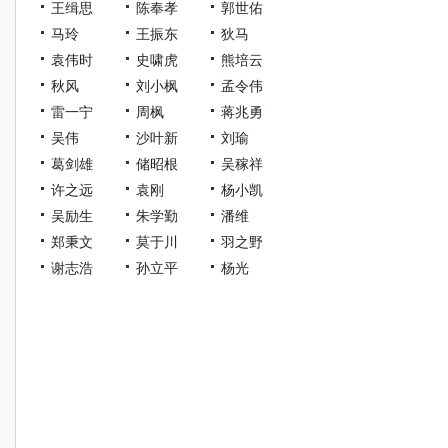
王缉思
陈奉孝
郭世佑
马玲
王振东
狄马
袁伟时
史啸虎
熊培云
秋风
刘小枫
孟令伟
雷一宁
周枫
蒋兆勇
吴伟
沙叶新
刘瑜
葛剑雄
储昭根
吴稼祥
许之远
袁刚
杨小凯
吴励生
朱学勤
潘维
郑秉文
莫于川
羽之野
谢志浩
孙立平
杨光