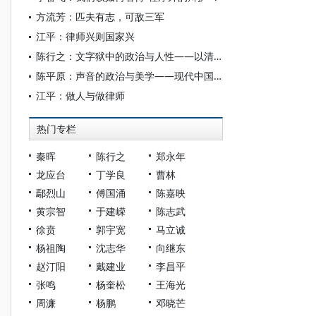
方流芳：匹夫有志，可敌三军
江平：律师兴则国家兴
陈行之：文字狱中的政治与人性——以清代庄廷鑨明史案为例
陈平原：声音的政治与美学——现代中国演说家的理论与实践
江平：做人与做律师
热门专栏
秦晖
陈行之
郑永年
龙应台
丁学良
曹林
鄢烈山
傅国涌
陈嘉映
黄宗智
于建嵘
陈志武
徐贲
郭宇宽
马立诚
杨祖陶
沈志华
向继东
赵汀阳
戴建业
李昌平
张鸣
杨奎松
王海光
周濂
杨鹏
邓晓芒