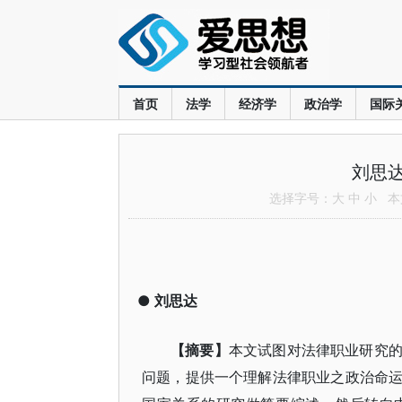
首页
法学
经济学
政治学
国际
刘思
选择字号：
大
中
小
本文
●
刘思达
【摘要】
本文试图对法律职业研究
问题，提供一个理解法律职业之政治命