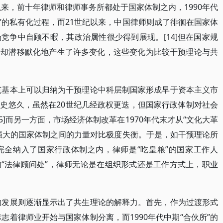
以来，前十年律师和律师事务所都处于国家体制之内，1990年代
伙所”的私有化过程，而21世纪以来，中国律师则成了徘徊在国家体
竞争中自顾不暇，其政治属性很少得到展现。[14]但在国家规
间却潜移默化地产生了许多变化，这些变化为比较干预理论与共
规范基本上可以归纳为干预理论中科层制国家形成早于资本主义市
史悠久，虽然在20世纪几经政权更迭，但国家行政体制对社会
5]而另一方面，市场经济体制改革在1970年代末才从“文化大革
强大的国家体制之间的力量对比极度失衡。于是，如干预理论所
完全纳入了国家行政体制之内，律师是“吃皇粮”的国家工作人
“法律顾问处”，律师无论是在组织形式还是工作方式上，职业
业的发展则逐渐显示出了共生理论的解释力。首先，作为过渡形式
，标志着律师业开始与国家体制分离，而1990年代中期“合伙所”的