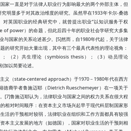
与国家一直是对于法律人职业行为影响最大的两个外部主体，但
研究明显多于对其政治维度的研究。虽然早在1933年卡尔-桑德
 Wilson）对英国职业的经典研究中，就曾提出职业“以知识服务于权
he service of power）的命题，但此后四十年的职业社会学研究大多集
与国家的关系论述甚少。[5]然而，自1980年代起，关于法律
问题的研究开始大量出现，其中有三个最具代表性的理论视角：
is）； （2）共生理论（symbiosis thesis）；（3）动员理论
对其分别加以简要论述。
ate-centered approach）于1970－1980年代在西方
学者鲁施迈耶（Dietrich Rueschemeyer）在一项关于
。[7]鲁施迈耶认为，法律职业与国家之间的权力关系在很大程
张的相对时间顺序：在资本主义市场兴起早于现代科层制国家形
业生活的干预相对较弱，法律职业在组织和工作方面都具有较强
于资本主义发展的地方（如德国），国家对职业生活的干预则相