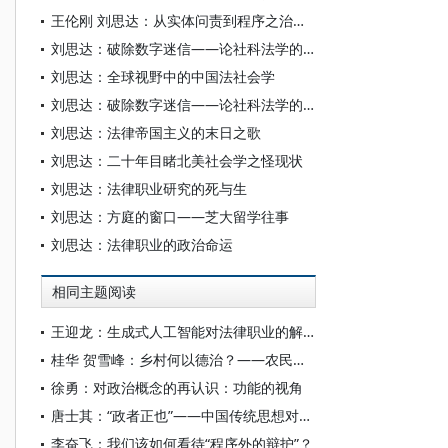
王伦刚 刘思达：从实体问责到程序之治——中国法院错案追究制运行的实证考察
刘思达：破除数字迷信——论社科法学的“伪科学性”
刘思达：全球视野中的中国法社会学
刘思达：破除数字迷信——论社科法学的“伪科学性”
刘思达：法律帝国主义的末日之歌
刘思达：二十年目睹北美社会学之怪现状
刘思达：法律职业研究的死与生
刘思达：方庭的窗口——芝大留学往事
刘思达：法律职业的政治命运
相同主题阅读
王迎龙：生成式人工智能对法律职业的解构与重塑
桂华 贺雪峰：乡村何以德治？——农民行为逻辑的社会学分析
徐勇：对政治概念的再认识：功能的视角
唐士其：“政者正也”——中国传统思想对政治的融贯性理解
李奋飞：我们该如何看待“程序外的辩护”？