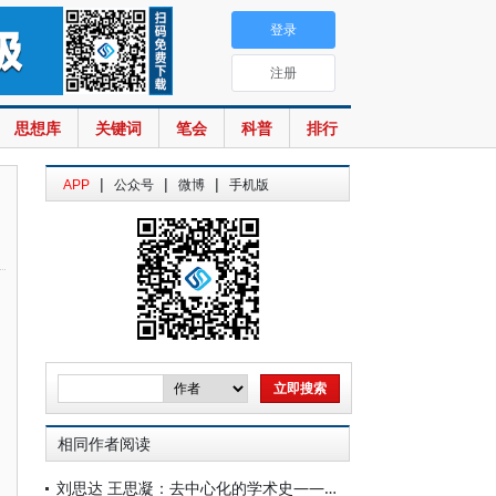
登录
注册
思想库
关键词
笔会
科普
排行
|
|
|
APP
公众号
微博
手机版
相同作者阅读
刘思达 王思凝：去中心化的学术史——以社会学芝加哥学派为例