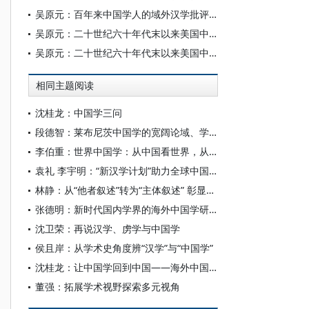
吴原元：百年来中国学人的域外汉学批评及其启示
吴原元：二十世纪六十年代末以来美国中国学的新走向
吴原元：二十世纪六十年代末以来美国中国学的新走向
相同主题阅读
沈桂龙：中国学三问
段德智：莱布尼茨中国学的宽阔论域、学术情怀与理论旨趣——莱布尼茨《中国学文集》编译者前言
李伯重：世界中国学：从中国看世界，从世界看中国
袁礼 李宇明：“新汉学计划”助力全球中国学研究
林静：从“他者叙述”转为“主体叙述” 彰显中国学派独特魅力
张德明：新时代国内学界的海外中国学研究回顾与展望
沈卫荣：再说汉学、虏学与中国学
侯且岸：从学术史角度辨“汉学”与“中国学”
沈桂龙：让中国学回到中国——海外中国学研究的知识体系及话语权建构
董强：拓展学术视野探索多元视角