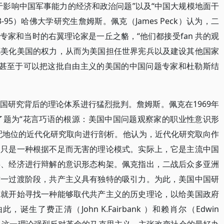
于影响中国军事能力的经济和政治问题”以及“中国大规模地面干
-95）哈佛大学研究生詹姆斯。佩克（James Peck）认为，二
家和当时的右翼理论家是一丘之貉，“他们都接受fan 共的观
都美化美国的权力，从而为美国担任世界宪兵以及建设其他国家
们甚至于可以把这批自由主义的美国的中国问题专家和杜勒斯结
国研究背后的理论体系进行猛烈批判。詹姆斯。佩克在1969年
了题为“花言巧语的根源：美国中国问题观察家的职业性意识形
配地位的近代化研究取向进行剖析。他认为，近代化研究取向作
不只是一种根据不足而无害的理论模式。实际上，它是主流中国
事、经济进行辩解的意识形态构架。佩克指出，二战后众多亚洲
这一过渡阶段，共产主义具有独特的吸引力。为此，美国中国研
期就开始寻找一种能够取代共产主义的历史理论，以给美国政府
了费正清（John K.Fairbank ）和赖肖尔（Edwin