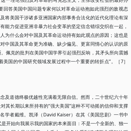
化理论。这一理论强烈反对革命的马克思主义，主张改变社会的最好办
“要回答美国中国问题专家何以对革命运动抱如此强烈的敌视态
以及将美国干涉诸多亚洲国家内部事务合法化的近代化理论有深
国有能力促进亚洲非暴力社会变革的坚定信念错综交织在一起，
国人为什么会对中国及其革命运动持有如此观点的原因；这也是
成对中国及其革命更为准确、缺少偏见、更富同情心的认识的原
）詹姆斯。佩克的批判在美国中国学界引起强烈反响，其矛头所向震撼
着美国的中国研究领域发展过程中一个重要的转折点”。［7］
观念及道德终极优越性充满着无限自信。然而，二十世纪六十年
对其长期以来所持有的“强大美国”这种不可动摇的信仰和支撑
学者戴维。凯泽（David Kaiser）在其《美国悲剧》一书中
式是开始向我展示我的国家的本来面目：不是一个全新的、独一