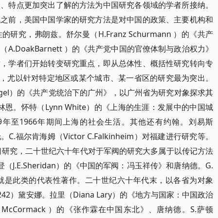
明、特点更加突出了解的方法为中国研究各领域的学者所接纳。
代之前，美国中国学家的研究方法是对中国的政策、主要机构和
，弗朗兹。舒尔曼（H.Franz Schurmann ）的《共产
.DoakBarnett ）的《共产党中国的官僚体制与政治权力》
后，学者们开始转变研究重点，即从总体性、概括性研究转向专
究，尤以针对特定地区或某个城市、某一省区的研究最为突出。
F.Vogel）的《共产党统治下的广州》，以广州省为研究对象探求其
林恩。怀特（Lynn White）的《上海的生涯：发展中的中国城
9年至1966年期间上海的社会生活。其他还有约翰。刘易斯
C.福尔肯海姆（Victor C.Falkinheim）对福建进行研究等。
中国军阀研究，二十世纪六十年代对于军阀的研究大多属于以传记方法
（J.E.Sheridan）的《中国的军阀：冯玉祥传》和唐纳德。G.
锡山》就是此类的代表性著作。二十世纪六十年代末，以各省为对象
242）黛安娜。拉里（Diana Lary）的《地方与国家：中国政治
McCormack ）的《张作霖在中国东北》、唐纳德。S.萨顿