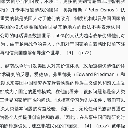
国家大同小异的国度，本质上，更多的受到情感而非理智的驱
报》并专事报道越战的彼得。奥斯诺斯（Peter Osnos ）认
为重要的就是美国人对于他们的政府、制度机构以及美国国家的
美国的模式标准强加给世界其他地方的做法不再表示认同。
特研究公司的电话调查数据显示，60％的人认为越南战争使得他们对
认为，由于越南战争的卷入，他们对于国家的自豪感比以前下降
再相信美国能够领导这个世界。［9］（p.72）
境。越南战争所引发美国人对其价值体系、政治道德优越性的怀
究的反思。爱德华。弗里德曼（Edward Friedman ）和
指出，长期以来美国中国研究界充斥着狭隘的种族主义偏见和殖民主义
主”成为了固定的思维模式。在他们看来，很多问题都是全人类
三世界国家所面临的问题。“以相互学习为先决条件，我们可以
解决人类基本问题的有益经验。实际上，无论任何民族都要通过
为整个人类提供创造性和教诲。”因此，在从事中国问题研究时
除种族偏见，建立非殖民化的中国观。［4］（p.xv）被年轻