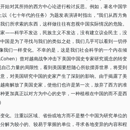
亦开始对其所持的西方中心论进行检讨反思。例如，著名中国学
会上以《七十年代的任务》为题发表演讲时指出，“我们从西方角
找我们所求索的东西，这样做往往有忽视中国实际情况的危险。
国家――科学不发达，民族主义不发达，没有建立议会民主，没
讨中国是为了寻找与我们的类似之处，我们几乎可以看到一切停
有像我们一样变化。不幸的是，这是我们社会科学的一个内在倾
aul A.Cohen）曾对越南战争冲击下美国中国史专家研究观念的转变
视自己力量的局限性，看到美国要想随心所欲摆弄世界，将受到
含意，对美国研究中国的史家产生了深刻的影响。由于揭露了美
，越南解放了美国史家，使他们也许是第一次，放弃了西方的准
一种更加真正以对方为中心的史学，一种植根在中国的而不是西
）
生变化。注重以区域、省份或地方而不是整个中国为研究单位的
上分解为较小的、较易于掌握的单位，寻求各地变异的内容和程