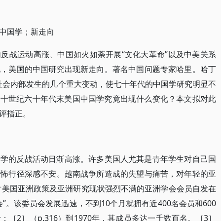
中国学；新走向
反战运动高涨、中国如火如荼开展“文化大革命”以及中美关系
化，美国的中国研究出现新走向。著名中国问题专家哈里。哈丁
国和美国社会内部发生的几个重大变动，使七十年代的中国学研究明显不
，二十世纪六十年代末美国中国学究竟出现什么变化？本文拟对此
评指正。
大学的反战活动日渐高涨。许多美国人尤其是青年学生对自己国
可怖行径深感不安。越南战争所造成的失望与痛苦，对年轻的亚
分对美国亚洲政策及亚洲研究现状强烈不满的亚洲学会会员自发在
”。该委员会发展迅速，不到10个月就拥有近400名会员和600
［2］（p.316）到1970年，其成员多达一千数百名。［3］