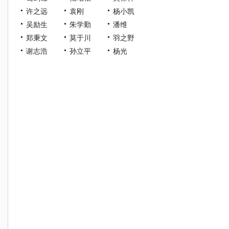
许之远
袁刚
杨小凯
吴励生
朱学勤
潘维
郑秉文
莫于川
羽之野
谢志浩
孙立平
杨光