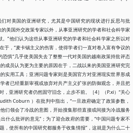
成员们对美国的亚洲研究，尤其是中国研究的现状进行反思与批
数的美国外交政策专家以外，从事亚洲研究的学者和社会科学家
缄默。”他们认为这些从事亚洲研究的学者和社会科学家之所以对
在于，“麦卡锡主义的伤害，使得学者们一直对卷入富有争议的
的恐惧“几乎使美国失去了整整一代对美国的越南政策持批评态
员会的成员认为更为主要的原因在于，二战以来的美国亚洲研究完
府的实用工具；亚洲问题专家则是美国官方对亚洲现实世界形成
的学者已经重新审视或放弃对共产主义扩张的防御观念，并且把
，亚洲研究者仍然固守旧念，止步不前。［4］（P.xi）“关心
ith Coburn ）在批判中指出，“一旦政府确定了政策参数，
。他们领会了冷战的意图，开始搜集那些直接或间接为冷战服务
出什么批评的意见”；为了迎合政府的需要，“中国问题专家不
题，使所有的中国研究都服务于收集情报”，这就是为什么二十