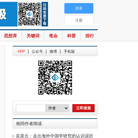
登录
注册
思想库
关键词
笔会
科普
排行
|
|
|
APP
公众号
微博
手机版
相同作者阅读
吴原元：走出海外中国学研究的认识误区