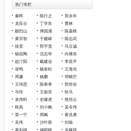
热门专栏
秦晖
陈行之
郑永年
龙应台
丁学良
曹林
鄢烈山
傅国涌
陈嘉映
黄宗智
于建嵘
陈志武
徐贲
郭宇宽
马立诚
杨祖陶
沈志华
向继东
赵汀阳
戴建业
李昌平
张鸣
杨奎松
王海光
周濂
杨鹏
邓晓芒
王缉思
陈奉孝
郭世佑
马玲
王振东
狄马
袁伟时
史啸虎
熊培云
秋风
刘小枫
孟令伟
雷一宁
周枫
蒋兆勇
吴伟
沙叶新
刘瑜
葛剑雄
储昭根
吴稼祥