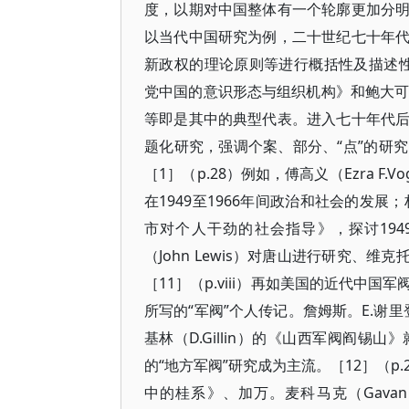
度，以期对中国整体有一个轮廓更加分
以当代中国研究为例，二十世纪七十年
新政权的理论原则等进行概括性及描述性的研究
党中国的意识形态与组织机构》和鲍大可（A
等即是其中的典型代表。进入七十年代
题化研究，强调个案、部分、“点”的研
［1］（p.28）例如，傅高义（Ezra 
在1949至1966年间政治和社会的发展；
市对个人干劲的社会指导》，探讨194
（John Lewis）对唐山进行研究、维克托。
［11］（p.viii）再如美国的近代
所写的“军阀”个人传记。詹姆斯。E.谢里登
基林（D.Gillin）的《山西军阀阎
的“地方军阀”研究成为主流。［12］（p.
中的桂系》、加万。麦科马克（Gavan 