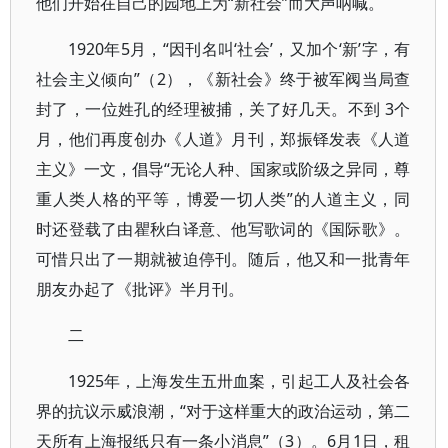
他们开始在自己的园地上为“新社会”而大声呐喊。
1920年5月，“因刊名叫‘社会’，又加个‘新’字，有
社会主义倾向”（2），《新社会》终于被军阀当局查
封了，一位姓孔的经理被捕，关了好几天。不到 3个
月，他们再度创办《人道》月刊，郑振铎发表《人道
主义》一文，倡导“无论人种、国家或阶级之异同，尊
重人类人格的平等，博爱一切人类”的人道主义，同
时还登载了由瞿秋白译意、他写歌词的《国际歌》。
可惜只出了一期就被迫停刊。随后，他又和一批青年
朋友办起了《批评》半月刊。
二
1925年，上海发生五卅血案，引起工人及社会各
界的抗议示威浪潮，“对于这样重大的政治运动，第二
天所有上海报纸只有一条小消息”（3）。6月1日，租