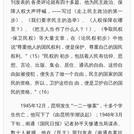
刊发表的 各类评论就有四十多篇。他为民主政治、保
障人权大声呼喊，——写过《走上民主政治的第一
步》、《我们要求民主的选举》、《人权保障在哪
里？》、《把主人当 作了什么人？！》、《争取民权
·保卫民权》等大量文章，在《论民权初步》中他
说“尊重他人的国民权利，便是保护、尊重自己的国民
权利。”（15）“民权的 初步，包括着人民有信仰、思
想、言论、出版、集会、居住、通讯的自由。这些自
由如被侵犯，便失去了做一个自由，民主的国家的国
民的资格。所以，卫护这些自 由，便是卫护自己的国
民的资格。”（16）
1945年12月，昆明发生 “一二一惨案”，十多个学
生伤亡，他写下了《由昆明学潮说起》；1946年3月
下旬，南通《国民日报》记者孙平天惨遭当局谋杀、
数十人被捕，他在《民主》周刊发表《南通血案抗