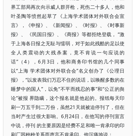
界工部局再次向示威人群开枪，死伤二十多人，他和
叶圣陶等愤然起草了《上海学术团体对外联合会宣
言》，《申报》、《新闻报》、《时报》、《时事新
报》、 《民国日报》、《商报》等都拒绝登载， “激
于上海各日报之无耻与懦弱，对于如此残酷的足以使
全人类震动的大残杀案，竟不肯说一句应说的
话”（4），6月3日，他和商务印书馆的几个同事
以“上海 学术团体对外联合会”名义创办了《公理日
报》，“以发表我们万忍不住的说话，以唤醒多数的在
睡梦中的国人”，以免“不平而残忍的事”和“公正的舆
论”被报 界隐瞒，这个报名就是他起的。报纸每天印
刷一万五千到二万份，虽然21天就被迫停刊了，但在
当时产生过很大影响。6月24日，在他写的停刊宣言
中说，停刊 的主要原因是经费不足和唯一肯承印的印
刷厂因种种关系而声言不肯承印。他沉痛地说：