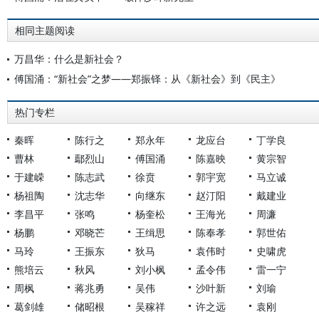
相同主题阅读
万昌华：什么是新社会？
傅国涌：“新社会”之梦——郑振铎：从《新社会》到《民主》
热门专栏
秦晖
陈行之
郑永年
龙应台
丁学良
曹林
鄢烈山
傅国涌
陈嘉映
黄宗智
于建嵘
陈志武
徐贲
郭宇宽
马立诚
杨祖陶
沈志华
向继东
赵汀阳
戴建业
李昌平
张鸣
杨奎松
王海光
周濂
杨鹏
邓晓芒
王缉思
陈奉孝
郭世佑
马玲
王振东
狄马
袁伟时
史啸虎
熊培云
秋风
刘小枫
孟令伟
雷一宁
周枫
蒋兆勇
吴伟
沙叶新
刘瑜
葛剑雄
储昭根
吴稼祥
许之远
袁刚