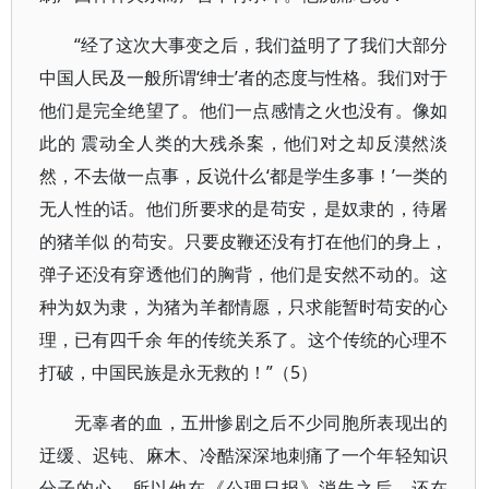
“经了这次大事变之后，我们益明了了我们大部分
中国人民及一般所谓‘绅士’者的态度与性格。我们对于
他们是完全绝望了。他们一点感情之火也没有。像如
此的 震动全人类的大残杀案，他们对之却反漠然淡
然，不去做一点事，反说什么‘都是学生多事！’一类的
无人性的话。他们所要求的是苟安，是奴隶的，待屠
的猪羊似 的苟安。只要皮鞭还没有打在他们的身上，
弹子还没有穿透他们的胸背，他们是安然不动的。这
种为奴为隶，为猪为羊都情愿，只求能暂时苟安的心
理，已有四千余 年的传统关系了。这个传统的心理不
打破，中国民族是永无救的！”（5）
无辜者的血，五卅惨剧之后不少同胞所表现出的
迂缓、迟钝、麻木、冷酷深深地刺痛了一个年轻知识
分子的心。所以他在《公理日报》消失之后，还在