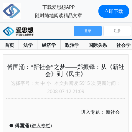
下载爱思想APP
立即下载
随时随地阅读精品文章
登录
注册
首页
法学
经济学
政治学
国际关系
社会学
傅国涌：“新社会”之梦——郑振铎：从《新社
会》到《民主》
选择字号：
大
中
小
本文共阅读 5915 次 更新时间：
2008-07-12 21:09
进入专题：
新社会
●
傅国涌
(
进入专栏
)