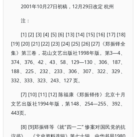
2001年10月27日初稿，12月29日改定 杭州
注：
[1] [2] [3] [4] [5] [6] [13] [14] [15] [16] [17] [18]
[19] [20] [21] [22] [23] [24] [25] [26] [27]《郑振铎全
集》第三卷，花山文艺出版社1998年版。第3—4、
374、376、42 、43、58、129—130 、306、187、
188、225、232、233、306、307、322、329、
332、333、323、243、127 页。
[7] [10] [11] [12] 陈福康《郑振铎传》北京十月
文艺出版社1994年版，第148、254—255、392、
443页。
[8] [9]郑振铎等《就“四一二” 惨案对国民党的抗
议书》，《文史资料选辑》第七十辑，中华书局1980