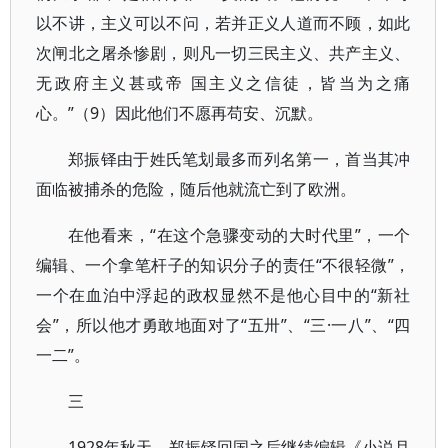
以不讲，主义可以不问，若并正义人道而不顾，如此
次闸北之屠杀惨剧，则凡一切三民主义、共产主义、
无政府主义甚或帝 国主义之信徒，皆当为之痛
心。”（9）因此他们不愿再苟安、沉默。
郑振铎由于姓氏笔划最多而列名第一，首当其冲
面临被捕杀的危险，随后他就流亡到了欧洲。
在他看来，“在这个急骤变动的大时代里”，一个
编辑、一个拿笔杆子的知识分子的责任“不很轻微”，
一个在血泊中浮起的政权显然不是他心目中的“新社
会”，所以他才勇敢地面对了“五卅”、“三·一八”、“四
一二”。
三
1928年秋天，郑振铎回国之后继续编辑《小说月