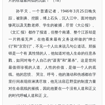
片的在墟墓间似的沉默！”（18）
孙平天，一个普通记者，1946年3月25日晚失
踪，被割鼻、挖眼，缚上石头，沉入江中。面对他的
惨死以及无数老师、学生的被捕，尽管《大公报》、
《文汇 报》都作了报道，但整个南通、整个江苏却是
一片鸦雀无声，在他看来最有义务这样做的“绅士
们”和“京官们”，不见一个人出来说几句公道话。郑振
铎是一个有 真性情的人，他知道对他人生命的任意杀
戮，如同对每个人自己的“谋害”和“屠杀”。这是世间
最值得珍视的人道、人性的价值，是做一个人的底
线。他的悲愤、 哭泣、呼号，他的激动和伤感都在字
里行间表现得淋漓尽致，他无法容忍野蛮的制度力量
对生命底线的摧残，因此他要在一个没有人道和正义
的时代呼喊人道和正 义。