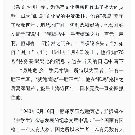
《杂文丛刊》等，为保存文化典籍也作出了极大的贡
献，成为“孤 岛”文化界的中流砥柱。他在“孤岛”坚守
了整整四年，坦然地面对一切利诱和威胁，他曾对好
友周予同说过，“我辈书生，手无缚鸡之力，百无一用
啊。但却有一 团浩然之气在。一旦横逆临头，当知如
何自处！”（11）1941年1月4日晚上，他得知“76
号”特务要绑架他的消息，他在当天的日记中写下
——“身处危 乡，手无寸铁，所恃以为宝者，唯有一
腔正气耳。”就凭着这“一腔正气”，他在“孤岛”沦陷之
后离家避难，蛰居上海近四年，日本宪兵一直企图抓
住他。
1943年6月10日，翻译家伍光建病逝，郑振铎在
《中学生》杂志发表的纪念文章中说：“一个国家有国
格，一个人有人格。国之所以永生者，以有无数有人