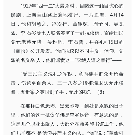
1927年“四一二”大屠杀时，目睹这一触目惊心的
惨剧，上海宝山路上遍地横尸、一片血海。4月14
日，他和胡愈之、冯次行、章锡琛、周予同、吴觉
农、李 石岑等七人联名签署了一封抗议信，寄给国民
党元老蔡元培、吴稚晖、李石曾，并在4月15日的
《商报》公开发表。他们抗议以不同主义、信仰、党
派的名义杀 人，他们谴责这一“灭绝人道之暴行”——
“受三民主义洗礼之军队，竟向徒手群众开枪轰
击，伤毙至百余人。三一八案之段祺瑞卫队无此横
暴，五卅案之英国刽子手，无此凶残”。（8）
在那样白色恐怖、黑云弥漫，到处是杀戮的日子
里，他们的这一抗议仿佛是空谷足音。有意思的是，
这是几个职业出版人，大部分在商务印书馆工作，他
们几乎都不 是信仰共产主义的人。他们说：“革命可