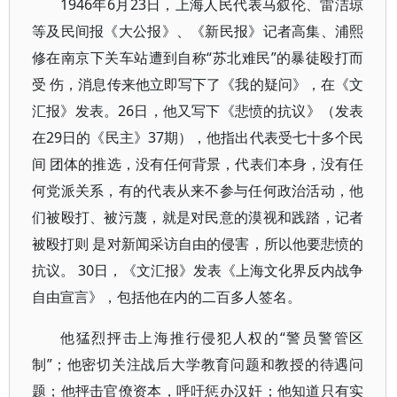
1946年6月23日，上海人民代表马叙伦、雷洁琼
等及民间报《大公报》、《新民报》记者高集、浦熙
修在南京下关车站遭到自称“苏北难民”的暴徒殴打而
受 伤，消息传来他立即写下了《我的疑问》，在《文
汇报》发表。26日，他又写下《悲愤的抗议》（发表
在29日的《民主》37期），他指出代表受七十多个民
间 团体的推选，没有任何背景，代表们本身，没有任
何党派关系，有的代表从来不参与任何政治活动，他
们被殴打、被污蔑，就是对民意的漠视和践踏，记者
被殴打则 是对新闻采访自由的侵害，所以他要悲愤的
抗议。 30日，《文汇报》发表《上海文化界反内战争
自由宣言》，包括他在内的二百多人签名。
他猛烈抨击上海推行侵犯人权的“警员警管区
制”；他密切关注战后大学教育问题和教授的待遇问
题；他抨击官僚资本，呼吁惩办汉奸；他知道只有实