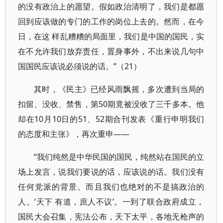
的没有政治上的愿望。假如政治清明了，我们是都愿
回到应该做的专门的工作的岗位上去的。然而，在今
日，在这 样乱糟糟的局面里，我们是中国的国民，实
在不允许我们放弃责任，置身事外，不出来说几句中
国国民应该说必须说的话。”（21）
其时，《民主》已经风雨飘摇，多次遭到当局的
扣留、没收、禁售，第50期竟被没收了三千多本。他
却在10月10日的51、52期合刊发表《重行申明我们
的态度和主张》，再次重申——
“我们纯然是中华民国的国民，纯然站在国民的立
场上发言，说我们要说的话，应该说的话。我们没有
任何党派的背景。而且我们也绝对的不是搞政治的
人。‘天下 有道，庶人不议’。一到了联合政府成立，
国民大会召集，宪法公布，天下太平，各地无枪声的