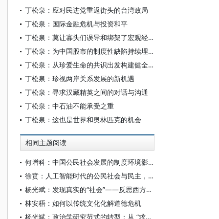
丁松泉：应对民进党重返街头的台湾政局
丁松泉：国际金融危机与投资和平
丁松泉：莫让寡头们误导和绑架了宏观经济政策
丁松泉：为中国股市的制度性缺陷持续埋单
丁松泉：从珍爱生命的共识出发构建健全的公民社会
丁松泉：珍视两岸关系发展的新机遇
丁松泉：寻求汉藏精英之间的对话与沟通
丁松泉：中石油不能承受之重
丁松泉：这也是世界和奥林匹克的机会
相同主题阅读
何增科：中国公民社会发展的制度环境影响评估
徐贲：人工智能时代的公民社会与民主，面临怎样的机遇与挑战？
杨光斌：发现真实的“社会”——反思西方治理理论的本体论假设
林安梧：如何以传统文化化解道德危机
杨光斌：政治学研究范式的转型：从 “求变” 到 “求治” ———政治学学科史的视角