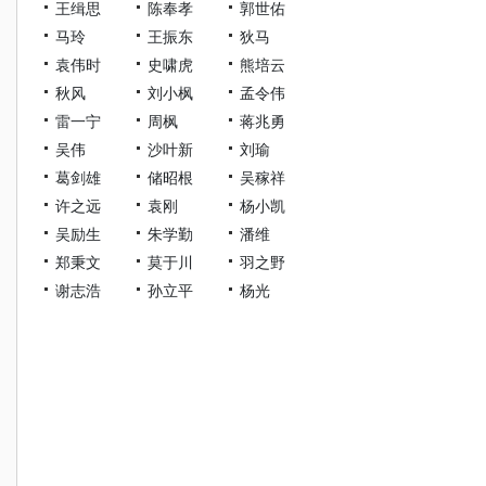
王缉思
陈奉孝
郭世佑
马玲
王振东
狄马
袁伟时
史啸虎
熊培云
秋风
刘小枫
孟令伟
雷一宁
周枫
蒋兆勇
吴伟
沙叶新
刘瑜
葛剑雄
储昭根
吴稼祥
许之远
袁刚
杨小凯
吴励生
朱学勤
潘维
郑秉文
莫于川
羽之野
谢志浩
孙立平
杨光