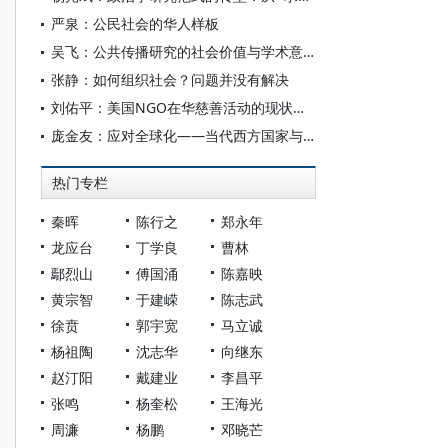
严泉：公民社会的华人样板
吴飞：公共传播研究的社会价值与学术意义探析
张静：如何组织社会？问题并没有解决
刘佑平：美国NGO在华慈善活动的现状和影响
庞金友：应对全球化——当代西方国家与社会关系理论的新趋向
热门专栏
秦晖
陈行之
郑永年
龙应台
丁学良
曹林
鄢烈山
傅国涌
陈嘉映
黄宗智
于建嵘
陈志武
徐贲
郭宇宽
马立诚
杨祖陶
沈志华
向继东
赵汀阳
戴建业
李昌平
张鸣
杨奎松
王海光
周濂
杨鹏
邓晓芒