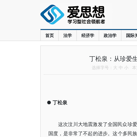
首页
法学
经济学
政治学
国际
丁松泉：从珍爱
选择字号：
大
中
小
本文
●
丁松泉
这次汶川大地震激发了全国民众珍
国度，是非常了不起的进步。这个多民