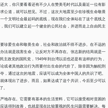
距还大，你只要看看还有不少人在赞美毛时代以及最近一位有影
寻求公道，就可以想见。不过，这次大地震至少在珍视生命敬畏
是一个文明社会最起码的底线，现在我们全体站在了这个底线之
发，我们可以建立起一个健全的公民社会，并进而走上自由民主
只要珍爱生命和敬畏生命，社会和政治就不得不进步。在不远的
付办法就是戕害生命，让反对方不再存在。张志新的结局就是一
民主政党的国民党，1949年到台湾以后也还是有这样的行为，
言论或者其他政治行为而要付出生命的代价了。除非因为触犯刑
剥夺，通过这次的地震，应该可以成为全体中国人的共识了吧。
，就体现出了进步。而且，如果达成了这个共识，今后至少可以
了。
尊严地存在。它需要有基本的生活资料，它可以接受相对贫困的
件应该得到改善，也就是现在比较重视的民生问题需要解决。每