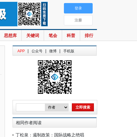
登录
注册
思想库
关键词
笔会
科普
排行
|
|
|
APP
公众号
微博
手机版
相同作者阅读
丁松泉：遏制政策：国际战略之绝唱