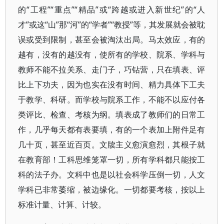
的“工程”“重点”“精品”或“跨越或进入新世纪”的“人
才”或这“山”那“河”的“学者”“教授”等，其发展就会被耽
误或受到限制，甚至会被淘汰出局。马太效应，有的
越有，没有的越没有，使所有的学校、院系、学科与
教师不能不拉关系、走门子，巧钻营，只在填表、评
比上下功夫，因为也实在没有时间、精力具体下工夫
于教学、科研。而学校与院系工作，不能不以应付各
类评比、检查、考核为纲。填表成了教师们的日常工
作，几乎每天都有表要填，有的一个表加上附件足有
几十页，甚至近百页。文牍主义愈演愈烈，其根子就
在教育部！工科思维笼罩一切，所有学科都只能按工
科的法子办。文科中也是以社会科学压倒一切，人文
学科已非常萎缩，被边缘化。一切都要考核，按以上
标准计量、计算、计较。