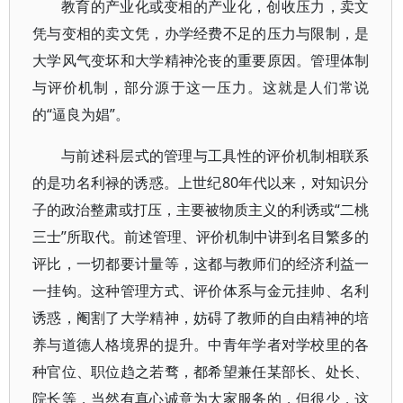
教育的产业化或变相的产业化，创收压力，卖文
凭与变相的卖文凭，办学经费不足的压力与限制，是
大学风气变坏和大学精神沦丧的重要原因。管理体制
与评价机制，部分源于这一压力。这就是人们常说
的“逼良为娼”。
与前述科层式的管理与工具性的评价机制相联系
的是功名利禄的诱惑。上世纪80年代以来，对知识分
子的政治整肃或打压，主要被物质主义的利诱或“二桃
三士”所取代。前述管理、评价机制中讲到名目繁多的
评比，一切都要计量等，这都与教师们的经济利益一
一挂钩。这种管理方式、评价体系与金元挂帅、名利
诱惑，阉割了大学精神，妨碍了教师的自由精神的培
养与道德人格境界的提升。中青年学者对学校里的各
种官位、职位趋之若骛，都希望兼任某部长、处长、
院长等，当然有真心诚意为大家服务的，但很少，这