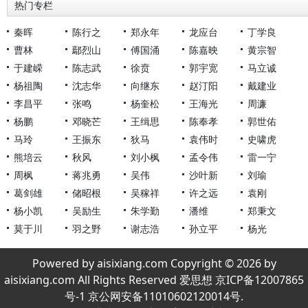
热门专栏
秦晖
陈行之
郑永年
龙应台
丁学良
曹林
鄢烈山
傅国涌
陈嘉映
黄宗智
于建嵘
陈志武
徐贲
郭宇宽
马立诚
杨祖陶
沈志华
向继东
赵汀阳
戴建业
李昌平
张鸣
杨奎松
王海光
周濂
杨鹏
邓晓芒
王缉思
陈奉孝
郭世佑
马玲
王振东
狄马
袁伟时
史啸虎
熊培云
秋风
刘小枫
孟令伟
雷一宁
周枫
蒋兆勇
吴伟
沙叶新
刘瑜
葛剑雄
储昭根
吴稼祥
许之远
袁刚
杨小凯
吴励生
朱学勤
潘维
郑秉文
莫于川
羽之野
谢志浩
孙立平
杨光
Powered by aisixiang.com Copyright © 2026 by
aisixiang.com All Rights Reserved 爱思想 京ICP备12007865
号-1 京公网安备11010602120014号.