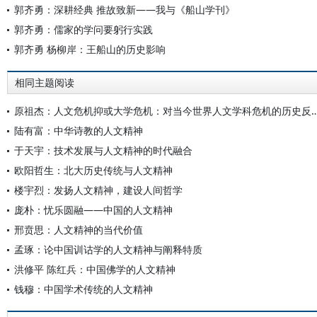
郭齐勇：深耕经典 推故致新——我与《船山学刊》
郭齐勇：儒家的学问要躬行实践
郭齐勇 杨柳岸：王船山的历史影响
相同主题阅读
原祖杰：人文危机抑或大学危机：对当今世界人文学科危机
陆有富：中华诗教的人文精神
于天宇：技术发展与人文精神的时代融合
欧阳哲生：北大历史传统与人文精神
楼宇烈：发扬人文精神，建设人间哲学
庞朴：忧乐圆融——中国的人文精神
邢贲思：人文精神的当代价值
孟琢：论中国训诂学的人文精神与阐释特质
洪修平 陈红兵：中国佛学的人文精神
钱穆：中国学术传统的人文精神