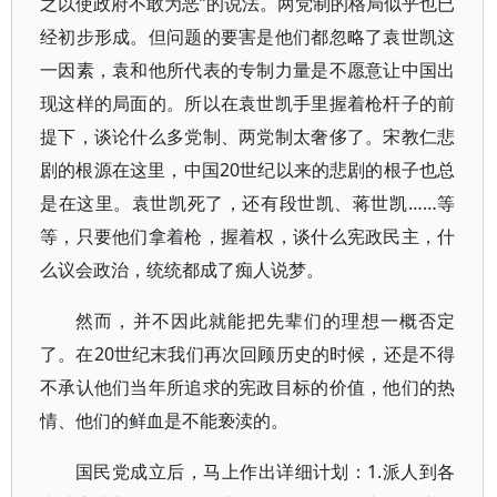
之以使政府不敢为恶”的说法。两党制的格局似乎也已
经初步形成。但问题的要害是他们都忽略了袁世凯这
一因素，袁和他所代表的专制力量是不愿意让中国出
现这样的局面的。所以在袁世凯手里握着枪杆子的前
提下，谈论什么多党制、两党制太奢侈了。宋教仁悲
剧的根源在这里，中国20世纪以来的悲剧的根子也总
是在这里。袁世凯死了，还有段世凯、蒋世凯……等
等，只要他们拿着枪，握着权，谈什么宪政民主，什
么议会政治，统统都成了痴人说梦。
然而，并不因此就能把先辈们的理想一概否定
了。在20世纪末我们再次回顾历史的时候，还是不得
不承认他们当年所追求的宪政目标的价值，他们的热
情、他们的鲜血是不能亵渎的。
国民党成立后，马上作出详细计划：1.派人到各