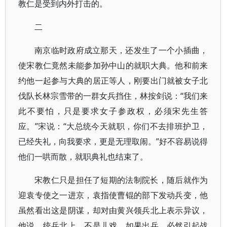
教仁是受到内外打击的。
二
南京临时政府成立那天，还发生了一个小插曲，
使宋教仁竟然未能参加孙中山的就职大典。他和前来
约他一起参与大典的居正等人，刚要出门就被女子北
伐队长林宗雪带的一群女兵挡住，林按剑说：“我们来
此不要怕，只是要求女子参政权，必须宋先生答
应。”宋说：“大总统今天就职，你们不去排班护卫，
已经失礼，向我要求，更是无理取闹。”好不容易说得
他们一哄而散，就职典礼也结束了。
宋教仁只是担任了短期的法制院长，随后就作为
迎袁专使之一进京，袁指使曹锟的部下发动兵变，他
虽然看出这是阴谋，却对由黄兴领兵北上表示异议，
他说，统兵北上，不是儿戏，如果出兵，必然引起战