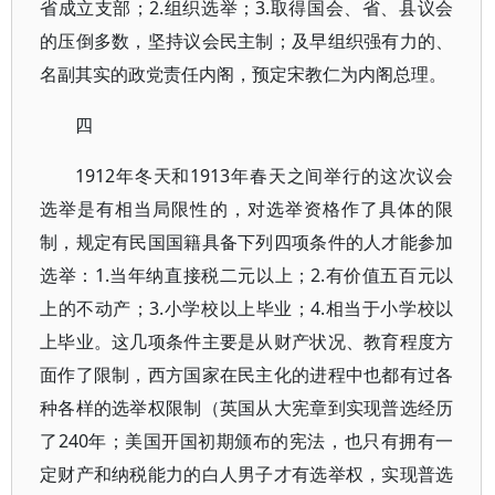
省成立支部；2.组织选举；3.取得国会、省、县议会
的压倒多数，坚持议会民主制；及早组织强有力的、
名副其实的政党责任内阁，预定宋教仁为内阁总理。
四
1912年冬天和1913年春天之间举行的这次议会
选举是有相当局限性的，对选举资格作了具体的限
制，规定有民国国籍具备下列四项条件的人才能参加
选举：1.当年纳直接税二元以上；2.有价值五百元以
上的不动产；3.小学校以上毕业；4.相当于小学校以
上毕业。这几项条件主要是从财产状况、教育程度方
面作了限制，西方国家在民主化的进程中也都有过各
种各样的选举权限制（英国从大宪章到实现普选经历
了240年；美国开国初期颁布的宪法，也只有拥有一
定财产和纳税能力的白人男子才有选举权，实现普选