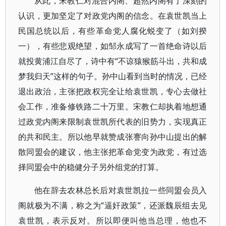
从此，宋教仁对混合内阁、超然内阁有了深刻的
认识，更加坚定了对政党内阁的信念。在袁世凯当上
民国总统以后，有些革命党人腐化蜕变了（如刘揆
一），有些悲观绝望，如邹永成写了一首绝命诗以后
就投黄浦江自尽了，诗中有“不谅猿猴筋斗出，共和成
梦我归天”这样的句子。孙中山看到当时的情况，已经
退出政治，主张把政权完全让给袁世凯，专心去做社
会工作，准备修铁路二十万里。宋教仁却执着地想通
过政党内阁来限制袁世凯所代表的旧势力，实现真正
的共和民主。所以他早就赞成张謇向孙中山提出的解
散同盟会的建议，他主张把革命党变为政党，有过选
择同盟会中的稳健分子另外组党的打算。
他在辞去农林总长后对袁世凯拉一些同盟会员入
阁就极为不满，称之为“逼奸政策”，还派魏辰组去见
袁世凯，表示反对。所以即便叫他当总理，他也不