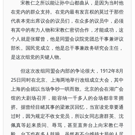
宋教仁之所以能让孙中山都曲从，是因为当时他
在党内的群众支持。在党内最有发言权的莫过于那些
代表本党出席议会的议员们，在众多的议员中，必须
有其中的有力人物和宋教仁密切合作，才能成功，这
个人就是张耀曾，他是同盟会议院党团总干事兼评议
部长。国民党成立，他是总干事兼政务研究会主任，
是这次组党的关键人物。
但这次改组同盟会内部的争论很大，1912年8月
25日同时在北京、上海两地举行改组成立大会，其中
上海的会就以当场争吵一哄而散。北京的会在湖广会
馆的大剧场召开，能容纳一千多人的会场都非常拥
挤。据曾经目睹其事的梁漱溟回忆，当宣读党章要通
过时，因为规定不收女党员，所以女同志唐群英、沈
佩真等起来质问、辱骂，甚至直奔台上向宋教仁寻
殴。台下也有多人鼓噪。虽然有不少维持大局的人尽