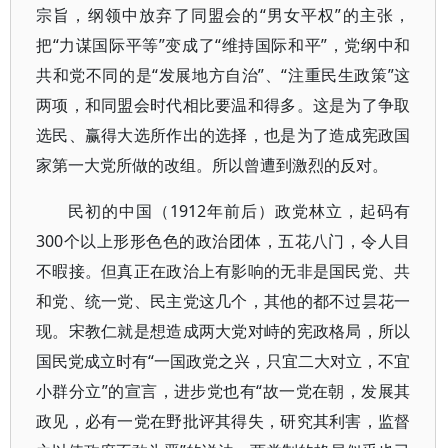
宗旨，纲领中放弃了同盟会的“男女平权”的主张，
把“力谋国际平等”变成了“维持国际和平”，党纲中和
共和党不同的是“发展地方自治”、“注重民生政策”这
两项，和同盟会时代相比要温和得多。这是为了争取
选民、赢得大选所作出的选择，也是为了造成宪政国
家第一大党所做的改组。所以曾遭到激烈的反对。
民初的中国（1912年前后）政党林立，起码有
300个以上形形色色的政治团体，五花八门，令人目
不暇接。但真正在政治上有影响的无非是国民党、共
和党、统一党、民主党这几个，其他的都不过昙花一
现。宋教仁就是想造成两大党对峙的宪政格局，所以
国民党成立时有“一国政党之兴，只宜二大对立，不宜
小群分立”的宣言，进步党也有“故一党在朝，发展其
政见，必有一党在野批评其得失，研究其利害，监督