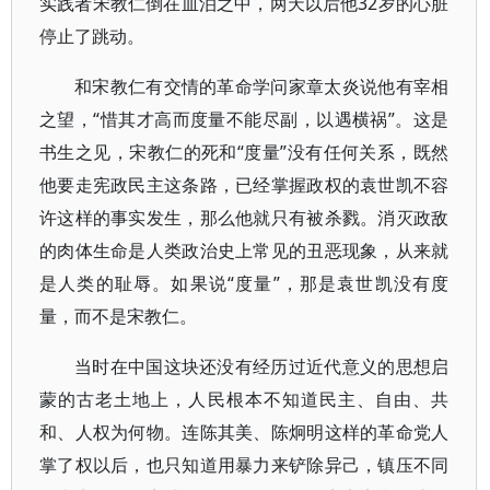
实践者宋教仁倒在血泊之中，两天以后他32岁的心脏
停止了跳动。
和宋教仁有交情的革命学问家章太炎说他有宰相
之望，“惜其才高而度量不能尽副，以遇横祸”。这是
书生之见，宋教仁的死和“度量”没有任何关系，既然
他要走宪政民主这条路，已经掌握政权的袁世凯不容
许这样的事实发生，那么他就只有被杀戮。消灭政敌
的肉体生命是人类政治史上常见的丑恶现象，从来就
是人类的耻辱。如果说“度量”，那是袁世凯没有度
量，而不是宋教仁。
当时在中国这块还没有经历过近代意义的思想启
蒙的古老土地上，人民根本不知道民主、自由、共
和、人权为何物。连陈其美、陈炯明这样的革命党人
掌了权以后，也只知道用暴力来铲除异己，镇压不同