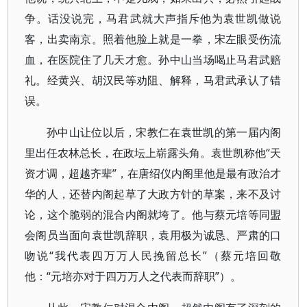
争。话没说完，马君武就大声指斥他为袁世凯做说
客，出卖南京。照着他脸上就是一拳，宋左眼受伤流
血，在医院住了几天才愈。孙中山当场喝止马君武赔
礼。经黄兴、胡汉民等劝阻、解释，马君武承认了错
误。
孙中山让位以后，宋教仁在袁世凯的第一届内阁
里出任农林总长，在政坛上崭露头角。袁世凯称他“天
资才调，超越齐辈”，在唐绍仪内阁里他是最有政治才
华的人，还替内阁起草了大政方针的草案，来不及讨
论，这个脆弱的混合内阁就垮了。他与蔡元培等同盟
会阁员当面向袁世凯辞职，袁用极为诚恳、严肃的口
吻说“我代表四万万人民挽留总长”（蔡元培回敬
他：“元培亦对于四万万人之代表而辞职”）。