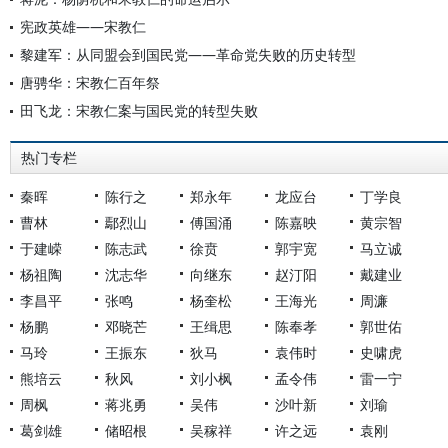
宪政英雄——宋教仁
黎建军：从同盟会到国民党——革命党失败的历史转型
唐骋华：宋教仁百年祭
田飞龙：宋教仁案与国民党的转型失败
热门专栏
秦晖
陈行之
郑永年
龙应台
丁学良
曹林
鄢烈山
傅国涌
陈嘉映
黄宗智
于建嵘
陈志武
徐贲
郭宇宽
马立诚
杨祖陶
沈志华
向继东
赵汀阳
戴建业
李昌平
张鸣
杨奎松
王海光
周濂
杨鹏
邓晓芒
王缉思
陈奉孝
郭世佑
马玲
王振东
狄马
袁伟时
史啸虎
熊培云
秋风
刘小枫
孟令伟
雷一宁
周枫
蒋兆勇
吴伟
沙叶新
刘瑜
葛剑雄
储昭根
吴稼祥
许之远
袁刚