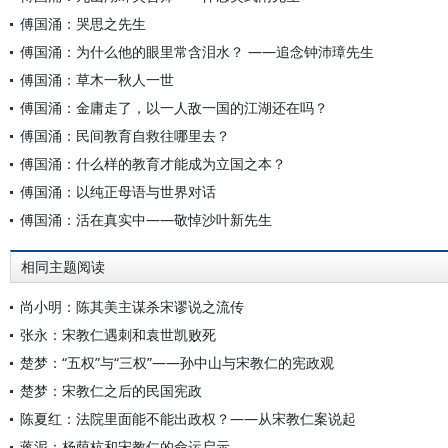
傅国涌：哭思之先生
傅国涌：为什么他的眼里常含泪水？ ——追念钟沛璋先生
傅国涌：草木一秋人一世
傅国涌：金庸走了，以一人敌一国的江湖还在吗？
傅国涌：民间教育自救往哪里去？
傅国涌：什么样的教育才能成为立国之本？
傅国涌：以纯正母语与世界对话
傅国涌：活在真实中——敬悼沙叶新先生
相同主题阅读
尚小明：陈其美主谋杀宋谬说之流传
张永：宋教仁遇刺和袁世凯败死
楚梦：“五权”与“三权”——孙中山与宋教仁的宪政观
楚梦：宋教仁之后的民国宪政
陈夏红：法院里面能不能出政权？——从宋教仁案说起
蒋泥：杨荫杭和宋教仁的命运启示