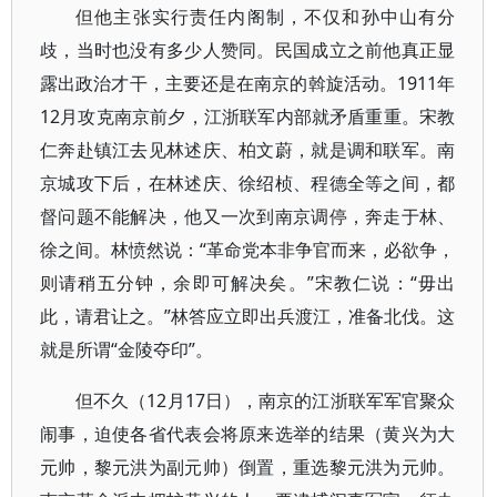
但他主张实行责任内阁制，不仅和孙中山有分
歧，当时也没有多少人赞同。民国成立之前他真正显
露出政治才干，主要还是在南京的斡旋活动。1911年
12月攻克南京前夕，江浙联军内部就矛盾重重。宋教
仁奔赴镇江去见林述庆、柏文蔚，就是调和联军。南
京城攻下后，在林述庆、徐绍桢、程德全等之间，都
督问题不能解决，他又一次到南京调停，奔走于林、
徐之间。林愤然说：“革命党本非争官而来，必欲争，
则请稍五分钟，余即可解决矣。”宋教仁说：“毋出
此，请君让之。”林答应立即出兵渡江，准备北伐。这
就是所谓“金陵夺印”。
但不久（12月17日），南京的江浙联军军官聚众
闹事，迫使各省代表会将原来选举的结果（黄兴为大
元帅，黎元洪为副元帅）倒置，重选黎元洪为元帅。