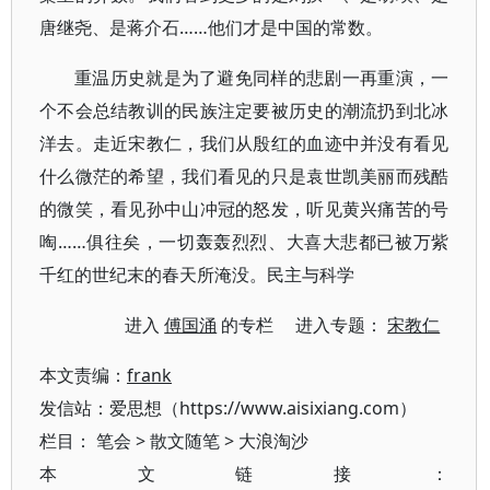
唐继尧、是蒋介石……他们才是中国的常数。
重温历史就是为了避免同样的悲剧一再重演，一
个不会总结教训的民族注定要被历史的潮流扔到北冰
洋去。走近宋教仁，我们从殷红的血迹中并没有看见
什么微茫的希望，我们看见的只是袁世凯美丽而残酷
的微笑，看见孙中山冲冠的怒发，听见黄兴痛苦的号
啕……俱往矣，一切轰轰烈烈、大喜大悲都已被万紫
千红的世纪末的春天所淹没。民主与科学
进入
傅国涌
的专栏 进入专题：
宋教仁
本文责编：
frank
发信站：爱思想（https://www.aisixiang.com）
栏目：
笔会
>
散文随笔
>
大浪淘沙
本文链接：