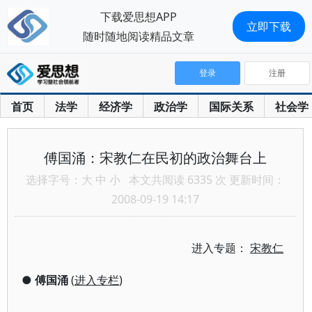
下载爱思想APP
立即下载
随时随地阅读精品文章
登录
注册
首页
法学
经济学
政治学
国际关系
社会学
傅国涌：宋教仁在民初的政治舞台上
选择字号：
大
中
小
本文共阅读 6335 次 更新时间：
2008-09-19 14:17
进入专题：
宋教仁
●
傅国涌
(
进入专栏
)