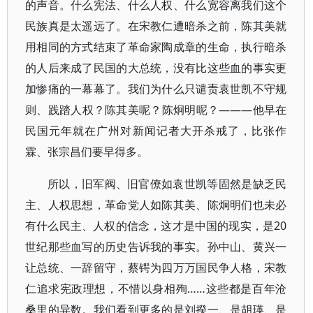
的声音。什么宪法、什么人权、什么宽容离我们这个
民族真是太遥远了。在宋教仁遭暗杀之前，陈其美就
用相同的方式结束了革命家陶成章的生命，执行暗杀
的人后来成了民国的大总统，没有比这些血的事实更
加惨痛的一幕幕了。我们为什么只谴责袁世凯不守规
则、践踏人权？陈其美呢？陈炯明呢？———他早在
民国元年就在广州对新闻记者大开杀戒了，比张作
霖、张宗昌们要早得多。
所以，旧军阀、旧官僚如袁世凯等固然是缺乏民
主、人权思想，革命党人如陈其美、陈炯明们也未必
有什么民主、人权的信念，这才是中国的现实，是20
世纪那些血写的历史告诉我的事实。孙中山、黄兴一
让总统、一辞留守，蔡锷为四万万国民争人格，宋教
仁追求宪政理想，不惜以身相殉……这些都是百年沧
桑里的异数。我们看到更多的是刘揆一、是胡瑛、是