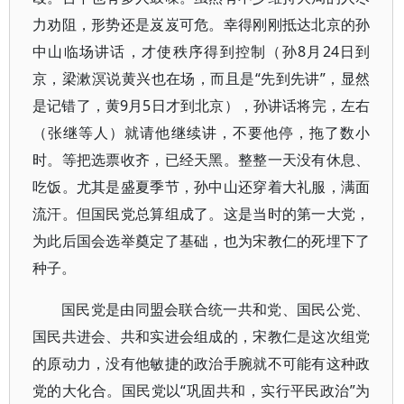
力劝阻，形势还是岌岌可危。幸得刚刚抵达北京的孙
中山临场讲话，才使秩序得到控制（孙8月24日到
京，梁漱溟说黄兴也在场，而且是“先到先讲”，显然
是记错了，黄9月5日才到北京），孙讲话将完，左右
（张继等人）就请他继续讲，不要他停，拖了数小
时。等把选票收齐，已经天黑。整整一天没有休息、
吃饭。尤其是盛夏季节，孙中山还穿着大礼服，满面
流汗。但国民党总算组成了。这是当时的第一大党，
为此后国会选举奠定了基础，也为宋教仁的死埋下了
种子。
国民党是由同盟会联合统一共和党、国民公党、
国民共进会、共和实进会组成的，宋教仁是这次组党
的原动力，没有他敏捷的政治手腕就不可能有这种政
党的大化合。国民党以“巩固共和，实行平民政治”为