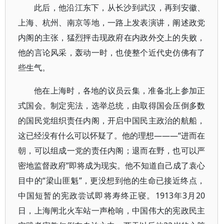
此后，他沿江东下，从长沙到武汉，再到安徽、
上海、杭州、南京等地，一路上发表演讲，阐述政党
内阁的主张，猛烈抨击现政府在内政外交上的失败，
他的言论风采，轰动一时，也使整个近代史仿佛有了
些生气。
他在上海时，各地的议员云集，准备北上参加正
式国会。制定宪法，选举总统，由取得国会压倒多数
的国民党组织责任内阁，开启中国民主政治的航船，
这已经没有什么可以怀疑了。他的理想———“进而在
朝，可以组成一党的责任内阁；退而在野，也可以严
密地监督政府”即将成为现实。他不知道自己成了袁心
目中的“梁山匪魁”，更没想到他的生命已接近终点，
中国短暂的宪政尝试即将寿终正寝。1913年3月20
日，上海闸北火车站一声枪响，中国伟大的宪政民主