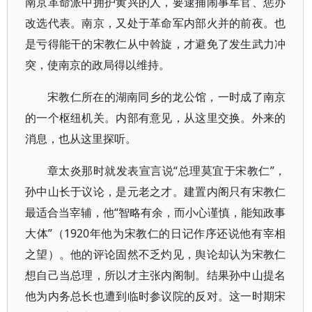
南京革命派中拥护黄兴的人，要逮捕闹事军官、惩办
改选代表。南京，又处于革命军内部火并的前夜。也
是亏得能干的宋教仁从中斡旋，才避免了发生武力冲
突，使南京的政局得以维持。
宋教仁所在的湖南同乡的龙公馆，一时成了南京
的一个枢纽机关。内部有意见，从这里交换。外来的
消息，也从这里探听。
章太炎那时就发表宣言说“总理莫宜于宋教仁”，
孙中山长于议论，是元老之才。建置内阁只有宋教仁
最适合当宰辅，他“智略有余，而小心谨慎，能知政事
大体”（1920年他为宋教仁的日记作序还说他有宰相
之望）。他的评论固然不乏灼见，舆论却认为宋教仁
想自己当总理，所以才主张内阁制。结果孙中山提名
他为内务总长也遭到临时参议院的反对。这一时期宋