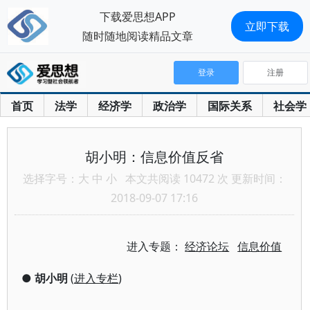
下载爱思想APP
立即下载
随时随地阅读精品文章
登录
注册
首页
法学
经济学
政治学
国际关系
社会学
胡小明：信息价值反省
选择字号：
大
中
小
本文共阅读 10472 次 更新时间：
2018-09-07 17:16
进入专题：
经济论坛
信息价值
●
胡小明
(
进入专栏
)