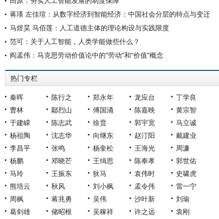
田原：夯实人工智能发展的制度保障
蒋瑛 左佳瑄：从数字经济到智能经济：中国社会分层的特点与变迁
马煜昊 马佰莲：人工道德主体的理论构设与实践限度
范可：关于人工智能，人类学能做些什么？
阎孟伟：马克思劳动价值论中的“劳动”和“价值”概念
热门专栏
秦晖
陈行之
郑永年
龙应台
丁学良
曹林
鄢烈山
傅国涌
陈嘉映
黄宗智
于建嵘
陈志武
徐贲
郭宇宽
马立诚
杨祖陶
沈志华
向继东
赵汀阳
戴建业
李昌平
张鸣
杨奎松
王海光
周濂
杨鹏
邓晓芒
王缉思
陈奉孝
郭世佑
马玲
王振东
狄马
袁伟时
史啸虎
熊培云
秋风
刘小枫
孟令伟
雷一宁
周枫
蒋兆勇
吴伟
沙叶新
刘瑜
葛剑雄
储昭根
吴稼祥
许之远
袁刚