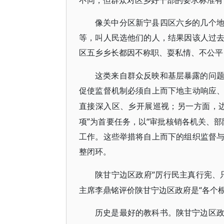
不同，但群众对区乡好干部的要求标准有
像关中分区新宁县四区六乡的几个
等，叫人民选他们的人，结果因该人过
区五乡乡长都因不称职、耍私情、不公平
这类来自群众反映和基层暴露的问
促使监督机制必须自上而下地主动响应
直接深入区、乡开展巡视；另一方面，
项”为首要任务，以“审批核销各机关、
工作。这些举措将自上而下的组织监督
整闭环。
“厉行民主真行宪、
陕甘宁边区政府
主席李鼎铭评价陕甘宁边区政府是“各个
历史是最好的教科书。陕甘宁边区