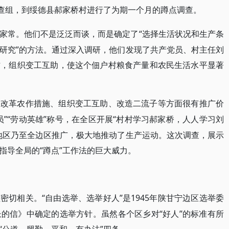
查组，到绥德县
郝家桥
村进行了为期一个月的蹲点调查。
“选择生活状况和生产条
家常。他们不是泛泛而谈，而是确定了
研究”的方法。通过深入调研，他们发现了共产党员、村主任刘
作，组织变工互助，使这个佃户村粮食产量和农民生活水平显著
在改革农作措施、组织变工互助、改造二流子等方面很有推广价
员”“劳动英雄”称号，在全区开展“村村学习郝家桥，人人学习刘
地区乃至全边区推广，极大地推动了生产运动。这次调查，展示
“蹲点”工作法的巨大威力。
指导全局的
“自由选举、选举好人”是1945年陕甘宁边区选举委
益密切相关。
的信》中确定的选举方针。虽然各个区乡对“好人”的标准有所