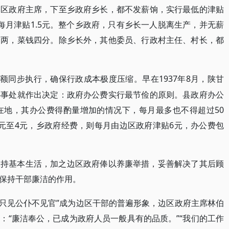
边区政府主席，下至乡政府乡长，都不发薪饷，实行最低的津贴
每月津贴1.5元。整个乡政府，只有乡长一人脱离生产，并无薪
四两，菜钱四分。除乡长外，其他委员、行政村主任、村长，都
限额同步执行，确保行政成本极度压缩。早在1937年8月，陕甘
办事处就作出决定：政府办公费实行最节俭的原则。县政府办公
在地，其办公费得酌量增加的情况下，每月最多也不得超过50
元至4元，乡政府经费，则每月由边区政府津贴6元，办公费包
保持基本生活，加之边区政府俸以养廉举措，妥善解决了其后顾
保持干部廉洁的作用。
得“只见公仆不见官”成为边区干部的普遍形象，边区政府主席林伯
：“廉洁奉公，已成为政府人员一般具有的品质。”“我们的工作