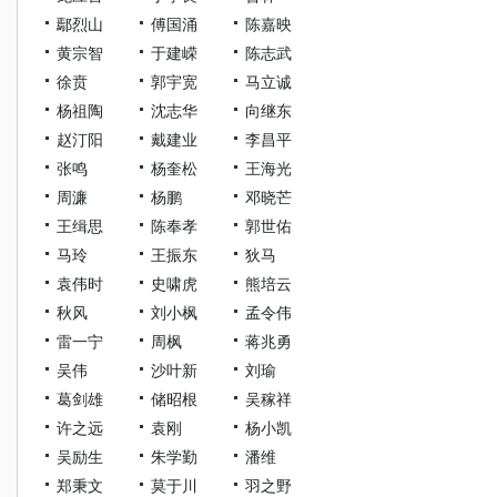
鄢烈山
傅国涌
陈嘉映
黄宗智
于建嵘
陈志武
徐贲
郭宇宽
马立诚
杨祖陶
沈志华
向继东
赵汀阳
戴建业
李昌平
张鸣
杨奎松
王海光
周濂
杨鹏
邓晓芒
王缉思
陈奉孝
郭世佑
马玲
王振东
狄马
袁伟时
史啸虎
熊培云
秋风
刘小枫
孟令伟
雷一宁
周枫
蒋兆勇
吴伟
沙叶新
刘瑜
葛剑雄
储昭根
吴稼祥
许之远
袁刚
杨小凯
吴励生
朱学勤
潘维
郑秉文
莫于川
羽之野