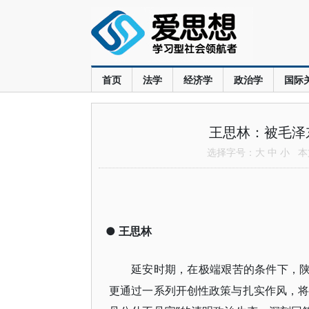
首页
法学
经济学
政治学
国际
王思林：被毛泽
选择字号：
大
中
小
本文
●
王思林
延安时期，在极端艰苦的条件下，
更通过一系列开创性政策与扎实作风，将