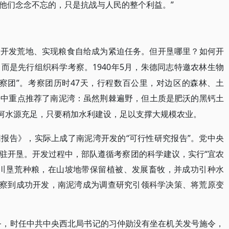
他们念念不忘的，只是抗战与人民的整个利益。”
，开发荒地、实现粮食自给成为紧迫任务。但开垦哪里？如何开
1940年5月，朱德同志特邀农林生物
，而是先行组织科学考察。
察团”。考察团历时47天，行程数百公里，对边区的森林、土
告中重点推荐了
南泥湾
：虽然荆棘遍野，但土质是肥沃的黑钙土
河
水源充足，只要稍加水利建设，足以支撑大规模农业。
“可行性研究报告”。党中央
团报告》，实际上成了南泥湾开发的
驻开垦。开发过程中，部队遵循考察团的科学建议，实行“宜农
平川垦荒种粮，在山坡地带保留植被、发展畜牧，并成功引种水
考察到成功开发，南泥湾成为调查研究引领科学决策、将荒原变
任务，时任中共中央西北局书记的习仲勋没有坐在机关发号施令，