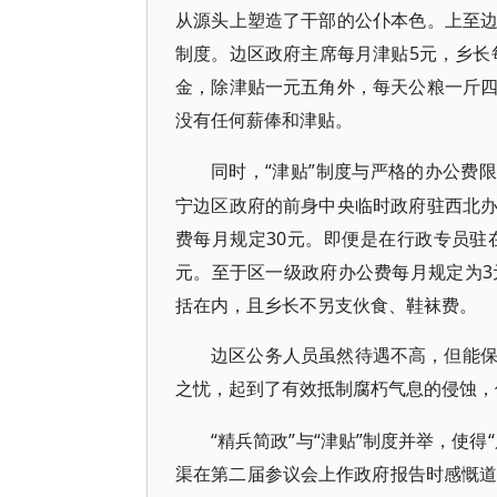
从源头上塑造了干部的公仆本色。上至
制度。边区政府主席每月津贴5元，乡长
金，除津贴一元五角外，每天公粮一斤
没有任何薪俸和津贴。
“津贴”制度与严格的办公费
同时，
宁边区政府的前身中央临时政府驻西北
费每月规定30元。即便是在行政专员驻
元。至于区一级政府办公费每月规定为3
括在内，且乡长不另支伙食、鞋袜费。
边区公务人员虽然待遇不高，但能
之忧，起到了有效抵制腐朽气息的侵蚀，
“精兵简政”与“津贴”制度并举，使
渠在第二届参议会上作政府报告时感慨道