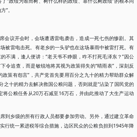
答了“政绩为谁而树、树什么样的政绩、靠什么树政绩”的根本问
方”。
长联席会议开会时，会场遭遇雷电袭击，造成一死七伤的惨剧。其
当场被雷电击死。有老乡的一头驴也在这场暴雨中被雷打死。有
的不满，逢人便讲：“老天爷不睁眼，咋不打死毛泽东？”因公
下令追查，而是敏锐地将其视为政策得失的“晴雨表”，深刻反
的政策有怨言”，共产党首先要用百分之九十的精力帮助群众解
百分之十的精力去解决救国公粮问题，否则就是“沾染了国民党的
定将公粮任务从20万石减至16万石，并由此推动了大生产运动
主席到乡级的所有行政人员都要参加劳动。另外，通过建立革命
1945年降
实行
统一累进税
等综合措施，边区民众的公粮负担到