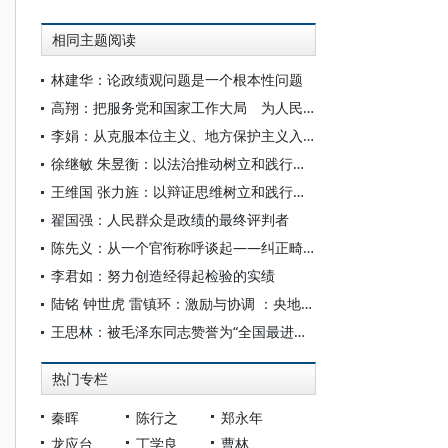
相同主题阅读
林建华：论政绩观问题是一个根本性问题
高翔：把服务党和国家工作大局 为人民做学问作为真正的政绩
李娟：从克服本位主义、地方保护主义入手端正政绩观
徐继敏 朱昱衡：以法治推动树立和践行正确政绩观
王维国 张力旌：以辩证思维树立和践行正确政绩观
翟国强：人民群众是政绩的最终评判者
陈先义：从一个官衔称呼谈起——纠正畸形政绩观和“官本位”思想
李君如：努力创造经得起检验的实绩
陆铭 钟世虎 雷镇环：激励与协调 ：央地关系的空间政治经济学
王思林：被毛泽东同志赞誉为“全国最进步的地方”
热门专栏
秦晖
陈行之
郑永年
龙应台
丁学良
曹林