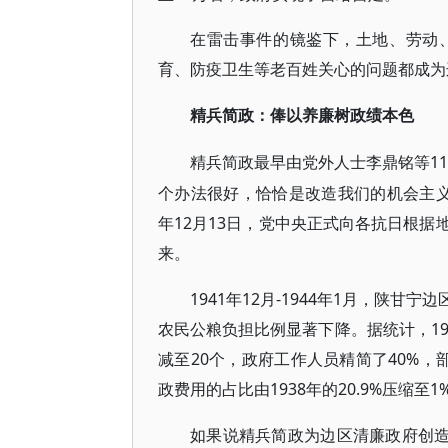
在雷击事件的镜鉴下，土地、劳动
育、防疫卫生等老百姓关心的问题都成为
精兵简政：俸以养廉树政绩本色
1
精兵简政最早由党外人士李鼎铭等
个办法很好，恰恰是改造我们的机会主义
年12月13日，党中央正式向各抗日根
来。
1941年12月-1944年1月，陕
农民公粮负担比例显著下降。据统计，19
减至20个，政府工作人员精简了40%，
政费用的占比由1938年的20.9%压缩至1
如果说精兵简政为边区清廉政府创