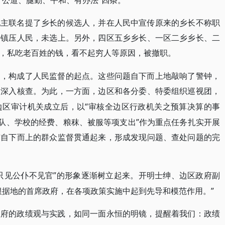
“公道、腿勤、平和、有办法”四条。
地主联名提了乡长的候选人，并在人民中宣传原来的乡长不称职
去镇压人民，未选上。另外，四区五乡乡长、一区二乡乡长、二
，私吃老百姓的钱，看不起穷人等原因，被撤职。
题，构成了人民监督的起点。这些问题自下而上地敲响了警钟，
、深入核查。为此，一方面，边区和各分委、特委组织巡视团，
“审核全边区行政机关之预算决算的事
边区审计机关成立后，以
部队、学校的经费、粮秣、被服等项支出”作为重点任务扎实开展
与自下而上的群众监督贯通起来，形成发现问题、查处问题的完
只见公仆不见官”的形象逐渐树立起来。开明士绅、边区政府副
根据地的首席政府，在各项政策实施中起到先导和模范作用。”
政府的政绩观与实践，如同一面永恒的明镜，提醒着我们：政绩