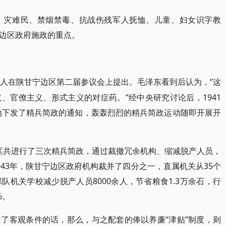
、灾难民、禁烟禁毒、抗战伤残军人抚恤、儿童、妇女识字教
边区政府施政的重点。
1人在陕甘宁边区第二届参议会上提出。毛泽东看到后认为，“这
、官僚主义、形式主义的对症药。”经中央研究讨论后，1941
据地下发了精兵简政的通知，轰轰烈烈的精兵简政运动随即开展开
甘宁边区共进行了三次精兵简政，通过裁撤冗余机构、缩减脱产人员，
43年，陕甘宁边区政府机构裁并了四分之一，直属机关从35个
部队机关学校减少脱产人员8000余人，节省粮食1.3万余石，行
%。
“津贴”制度，则
造了客观条件的话，那么，与之配套的俸以养廉