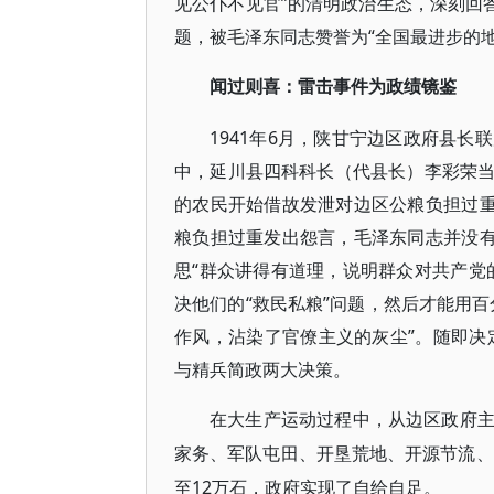
见公仆不见官”的清明政治生态，深刻回
题，被毛泽东同志赞誉为“全国最进步的地
闻过则喜：雷击事件为政绩镜鉴
1941年6月，陕甘宁边区政府县
中，延川县四科科长（代县长）李彩荣
的农民开始借故发泄对边区公粮负担过重
粮负担过重发出怨言，毛泽东同志并没有
思“群众讲得有道理，说明群众对共产党
决他们的“救民私粮”问题，然后才能用
作风，沾染了官僚主义的灰尘”。随即决
与精兵简政两大决策。
在大生产运动过程中，从边区政府
家务、军队屯田、开垦荒地、开源节流、
至12万石，政府实现了自给自足。