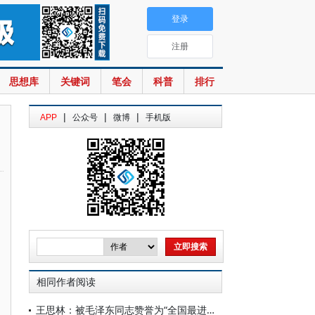
登录
注册
思想库
关键词
笔会
科普
排行
|
|
|
APP
公众号
微博
手机版
相同作者阅读
王思林：被毛泽东同志赞誉为“全国最进步的地方”