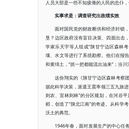
人员大部是一些不知疲倦的人民的忠仆，
实事求是：调查研究出政绩实效
面对国民党的财政断供和经济封锁
垦？边区政府没有盲目决策、四面出击
学家乐天宇等人组成“陕甘宁边区森林考
壤、水文等进行了系统勘察。他们在报
“抓一把都能流出油来”；
和黄绵土，
汾川
这份翔实的《陕甘宁边区森林考察
据此科学决策，派遣王震率领三五九旅进
则农、宜林则林”的分区规划，在河谷
稻，创造了“陕北江南”的奇迹。从科学
沃土的典范。
1946年春，面对发展生产的中心