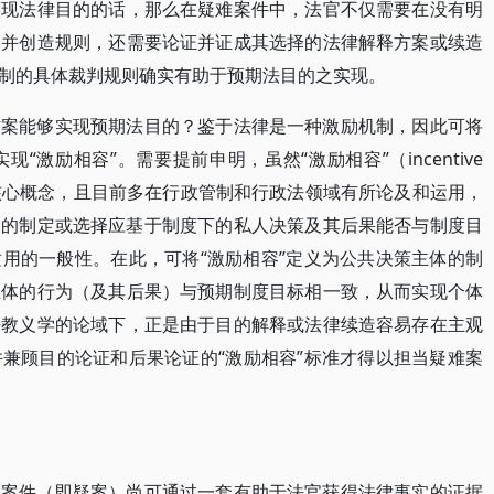
实现法律目的的话，那么在疑难案件中，法官不仅需要在没有明
案并创造规则，还需要论证并证成其选择的法律解释方案或续造
制的具体裁判规则确实有助于预期法目的之实现。
方案能够实现预期法目的？鉴于法律是一种激励机制，因此可将
激励相容”。需要提前申明，虽然“激励相容”（incentive
理学中的核心概念，且目前多在行政管制和行政法领域有所论及和运用，
则的制定或选择应基于制度下的私人决策及其后果能否与制度目
用的一般性。在此，可将“激励相容”定义为公共决策主体的制
主体的行为（及其后果）与预期制度目标相一致，从而实现个体
法教义学的论域下，正是由于目的解释或法律续造容易存在主观
兼顾目的论证和后果论证的“激励相容”标准才得以担当疑难案
的案件（即疑案）尚可通过一套有助于法官获得法律事实的证据