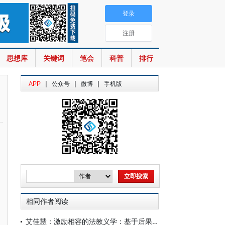
登录
注册
思想库
关键词
笔会
科普
排行
|
|
|
APP
公众号
微博
手机版
相同作者阅读
艾佳慧：激励相容的法教义学：基于后果预判的目的论证理论