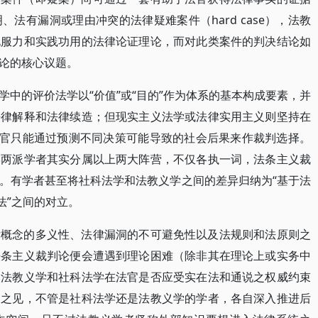
法有漏洞或理由冲突的法律疑难案件（hard case），法教
说服力和实践功用的法律论证理论，而对此类案件的判决结论如
论的核心议题。
中的评价法学以“价值”或“目的”作为体系的基本构成要素，并
法律解释和法律续造；但现实主义法学或法律实用主义则坚持在
法官只能通过预测不同决策可能导致的社会后果来作裁判选择。
学两派学者其实分属以上两大阵营，不仅各执一词，法条主义裁
。有学者甚至将社科法学和法教义学之间的差异归纳为“基于法
法”之间的对立。
律概念的多义性、法律漏洞的不可避免性以及法规则和法原则之
法条主义裁判论便会遭遇到理论困难（除非其在理论上或实务中
然法教义学和社科法学在法官是否应受实在法和通说之权威约束
户之见，不管是社科法学还是法教义学的学者，各自深入推进后