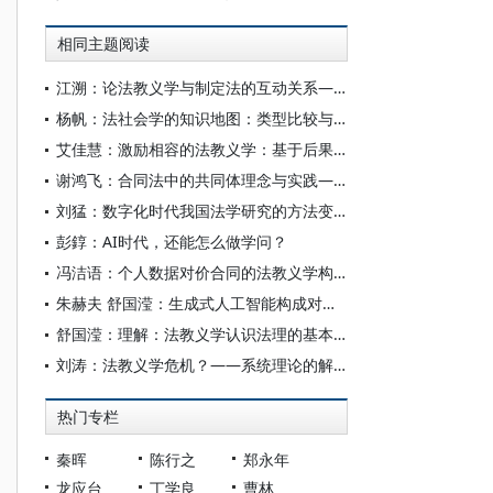
相同主题阅读
江溯：论法教义学与制定法的互动关系——以刑法再法典化为视角
杨帆：法社会学的知识地图：类型比较与功能定位
艾佳慧：激励相容的法教义学：基于后果预判的目的论证理论
谢鸿飞：合同法中的共同体理念与实践——关系契约理论的法教义学转换
刘猛：数字化时代我国法学研究的方法变迁及其前景
彭錞：AI时代，还能怎么做学问？
冯洁语：个人数据对价合同的法教义学构造
朱赫夫 舒国滢：生成式人工智能构成对法律人的真正挑战吗——以疑难案件处理为中心
舒国滢：理解：法教义学认识法理的基本方式
刘涛：法教义学危机？——系统理论的解读
热门专栏
秦晖
陈行之
郑永年
龙应台
丁学良
曹林