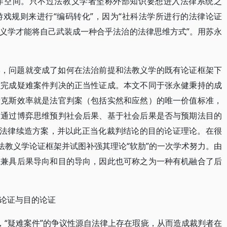
作空间。只不过法教义学者坚称外部知识要想进入法律系统之
戏规则来进行“编码转化”，因为“社科法学所进行的法律论证
义学才能将自己武装成一种合乎法治的法律思维方式”。用苏永
。
学，问题就变成了如何在法治前提和法教义学的既有论证框架下
以完成疑难案件判决的正当性证成。本文不同于张永健秉持的成
希克斯效率就是法官判案（包括实然和应然）的唯一价值标准，
种通过博弈思维预判社会后果、基于社会后果是否与预期法目的
或法律续造方案，并以此正当化裁判结论的目的论证理论。在很
法教义学论证框架并试图补强其理论“软肋”的一次学术努力。由
准兼具后果导向和目的导向，因此也可称之为一种有机融合了后
论证与目的论证
n）看来，“疑难案件”的争议性源自法律上存在瑕疵，从而造成裁判者在