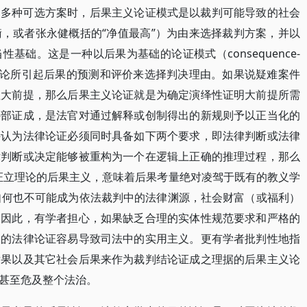
临多种可选方案时，后果主义论证模式是以裁判可能导致的社会
，或者张永健概括的“净值最高”）为由来选择裁判方案，并以
基础。这是一种以后果为基础的论证模式（consequence-
个判决结论所引起后果的预测和评价来选择判决理由。如果说疑难案件
理大前提，那么后果主义论证就是为确定演绎性证明大前提所需
外部证成，是法官对通过解释或创制得出的新规则予以正当化的
持认为法律论证必须同时具备如下两个要求，即法律判断或法律
律判断或决定能够被重构为一个在逻辑上正确的推理过程，那么
证立理论的后果主义，意味着后果考量绝对凌驾于既有的教义学
论如何也不可能成为依法裁判中的法律渊源，社会财富（或福利）
。因此，有学者担心，如果缺乏合理的实体性规范要求和严格的
义的法律论证容易导致司法中的实用主义。更有学者批判性地指
后果以及其它社会后果来作为裁判结论证成之理据的后果主义论
甚至危及整个法治。