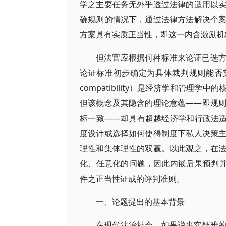
学之主要任务无外乎透过法律的适用以
确规则的情况下，通过法律方法解决个
方案具有实质正当性，即这一内含激励机
但法官应根据何种标准来论证已选
论证标准初步确定为具体裁判规则能否实现“
compatibility）是经济学和管
但该概念及其隐含的理论意蕴——即规
标一致——却具有超越经济学和行政法适
度设计或选择如何使得制度下私人决策
理性和集体理性的双赢。以此观之，在
化、任意化的问题，因此内嵌后果预判并
件之正当性证成的评判准则。
一、论题提出的基本背景
在现代法治社会，如果说事实疑难