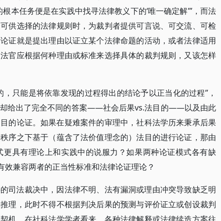
根本任务便是在实践中找寻法律教义下的‘唯一确定解’”，而法
个可供选择的法律规则时，为裁判者提供可言说、可交流、可检
律论证就是提出理由以证立某个法律命题的活动，或者法律适用
，法官应根据何种理由或标准来选择具体的裁判规则，又该怎样
的，只能是将依靠发现的过程得出的结论予以正当化的过程”，
却给出了完全不同的答案——社会后果vs.法目的——以及由此
和目的论证。如果在疑难案件的审理中，社科法学历来秉承后果
法秩序之下基于（蕴含了法价值理念的）法目的进行论证，那由
式更具有理论上和实践中的说服力？如果两种论证模式各有缺
能有效兼容两者的正当性标准和法律论证理论？
件的司法裁决中，因法律不明、法有漏洞或理由冲突导致缺乏明
辑推理，此时不得不根据判决后果的预测与评价证立或创设裁判
了契机。在社科法学学者看来，各种法律解释或法律续造方案往