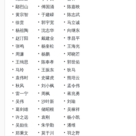
鄢烈山
傅国涌
陈嘉映
黄宗智
于建嵘
陈志武
徐贲
郭宇宽
马立诚
杨祖陶
沈志华
向继东
赵汀阳
戴建业
李昌平
张鸣
杨奎松
王海光
周濂
杨鹏
邓晓芒
王缉思
陈奉孝
郭世佑
马玲
王振东
狄马
袁伟时
史啸虎
熊培云
秋风
刘小枫
孟令伟
雷一宁
周枫
蒋兆勇
吴伟
沙叶新
刘瑜
葛剑雄
储昭根
吴稼祥
许之远
袁刚
杨小凯
吴励生
朱学勤
潘维
郑秉文
莫于川
羽之野