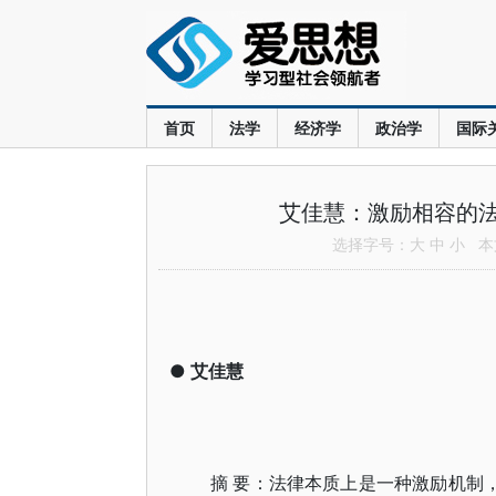
首页
法学
经济学
政治学
国际
艾佳慧：激励相容的
选择字号：
大
中
小
本文
●
艾佳慧
摘 要：法律本质上是一种激励机制