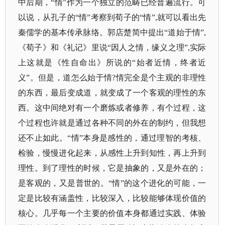
中后期，“情”作为一个独立的范畴已经普遍流行。可
以说，从孔子的“情”考察到荀子的“情”,就可以看出先
秦儒学的基本传承脉络。郭店楚简中提出“道始于情”,
《荀子》
和《礼记》里说
“因人之情，缘义之理”,实际
上这就是《性自命出》所说的“始者近情，终者近
义”。但是，道怎么始于情?情完全是个主观的非理性
的东西，最后变成道，就变成了一个客观的理性的东
西。这中间绝对有一个磨炼或者修养，有个过程，这
个过程也许就是通过各种不同的外在的制约，但我想
还不止如此。“情”本身是感性的，通过理智的考核、
检验，慢慢进化起来，从感性上升到知性，再上升到
理性。到了理性的时候，它是抽象的，又是外在的；
是客观的，又是普世的。“情”的这个进化的可能，一
定是比较有涵盖性，比较深入，比较能够体现价值的
核心。几乎每一个主要的价值本身都通过实践、体验