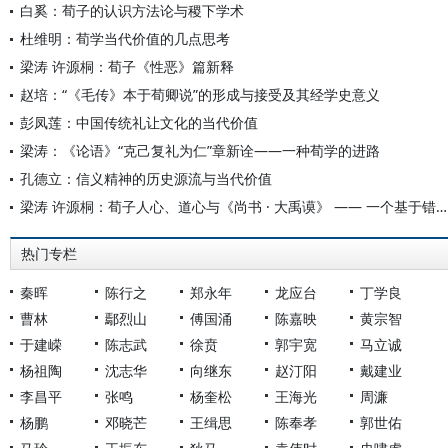
白奚：荀子的认识方法论与稷下学术
杜维明：荀学当代价值的几点思考
梁涛 许源桐：荀子《性恶》篇新释
赵培：“《毛传》本于荀卿说”的形成与接受及其经学史意义
彭凤莲：中国传统礼让文化的当代价值
梁涛：《论语》“克己复礼为仁”章新诠——一种荀学的进路
孔德立：信义精神的历史源流与当代价值
梁涛 许源桐：荀子人心、道心与《尚书 · 大禹谟》 —— 一个基于错简的学术公案
热门专栏
秦晖
陈行之
郑永年
龙应台
丁学良
曹林
鄢烈山
傅国涌
陈嘉映
黄宗智
于建嵘
陈志武
徐贲
郭宇宽
马立诚
杨祖陶
沈志华
向继东
赵汀阳
戴建业
李昌平
张鸣
杨奎松
王海光
周濂
杨鹏
邓晓芒
王缉思
陈奉孝
郭世佑