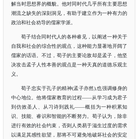
解当时思想界的概貌。他对同时代几乎所有主要思想
潮流之缺失的深刻洞见，有助于建立作为一种有力的
政治和社会劝导的儒家学派。
荀子结合同时代人的各种睿见，以阐述一种关于
自我和社会的综合性的观点，这种能力显著地开阔了
儒家的话语。不过，荀子的主要论敌却是孟子，他坚
决攻击孟子人性本善的观点是一种天真的道德乐观主
义。
荀子忠实于孔子的精神
(孟子亦然),也强调修身的
中心地位。他将儒家教育的过程——从学习成为君子
到仿效圣人、从习诗到践礼——概括为一种积累知
识、技能、睿识和智能的不断努力。荀子认为，除非
进行有效的社会约束，否则人类易于滋生过度的需求
以满足其感性欲望，那将不可避免地破坏社会的安定