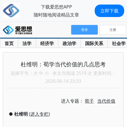
下载爱思想APP
立即下载
随时随地阅读精品文章
登录
注册
首页
法学
经济学
政治学
国际关系
社会学
杜维明：荀学当代价值的几点思考
选择字号：
大
中
小
本文共阅读 2519 次 更新时间：
2026-06-14 23:33
进入专题：
荀子
当代价值
●
杜维明
(
进入专栏
)