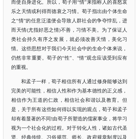
而使自身进化。所以，荀子用“情”来指称人的喜怒哀
乐之
天情
或利得而德衰之习情。荀子指出由个体生命
之
“情”的任意泛滥便会导致人群社会的争夺悖乱，进
而天情(尤指好恶之情)不善，习情不美。为了保证人
类社会持久有序之发展，就必须改善天情，美化习
情。这些思想对于我们今天社会中的生命个体来说，
仍然非常重要。荀子的“性”、“情”观念应该受到应有
的重视。
和孟子一样，荀子相信所有人通过修身能够达到
完美的可能性，相信人性和作为基本德性的正义感，
相信作为王道的仁政，相信社会和谐以及教育。但
是，关于所有这些如何得以实现的观点，荀子和孟子
却有着显著的不同
!由荀子所塑造的儒家事业，将学习
视为一个社会化的过程。对于转化人性，诸如古代圣
贤、经典传统、习俗规范、师长、政府规章制度以及