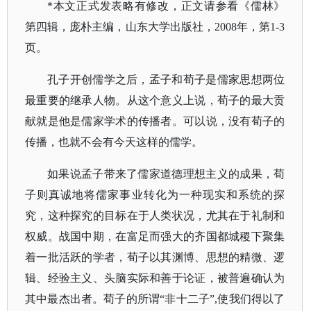
*本文正式发表略有修改，正文请参看《儒林》
第四辑，庞朴主编，山东大学出版社，2008年，第1-3
页。
孔子开创儒学之后，
孟子
和荀子是儒家思想两位
最重要的继承人物。从这个意义上说，荀子的最大贡
献就是他是儒家学术的传播者。可以说，没有荀子的
传播，也就不会有今天这样的儒学。
如果说孟子带来了儒家道德理想主义的成果，荀
子则真诚地将儒家事业转化为一种现实和系统的探
究，这种探究的目标在于人类状况，尤其在于礼制和
权威。战国中期，在富足而强大的齐国都城稷下聚集
着一批活跃的学者，荀子以其渊博、思想的精微、逻
辑、经验主义、头脑实际和善于论证，被普遍确认为
其中最杰出者。荀子的所谓
“非十二子”,使我们得以了