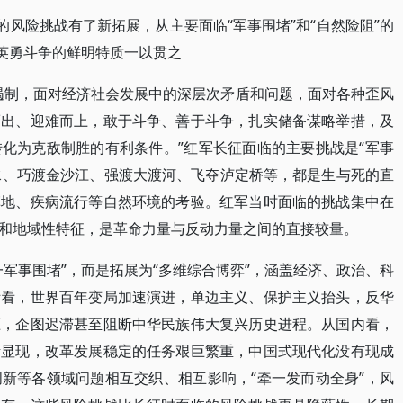
的风险挑战有了新拓展，从主要面临“军事围堵”和“自然险阻”的
、英勇斗争的鲜明特质一以贯之
遏制，面对经济社会发展中的深层次矛盾和问题，面对各种歪风
而出、迎难而上，敢于斗争、善于斗争，扎实储备谋略举措，及
化为克敌制胜的有利条件。”红军长征面临的主要挑战是“军事
赤水、巧渡金沙江、强渡大渡河、飞夺泸定桥等，都是生与死的直
草地、疾病流行等自然环境的考验。红军当时面临的挑战集中在
和地域性特征，是革命力量与反动力量之间的直接较量。
军事围堵”，而是拓展为“多维综合博弈”，涵盖经济、政治、科
际看，世界百年变局加速演进，单边主义、保护主义抬头，反华
压，企图迟滞甚至阻断中华民族伟大复兴历史进程。从国内看，
渐显现，改革发展稳定的任务艰巨繁重，中国式现代化没有现成
新等各领域问题相互交织、相互影响，“牵一发而动全身”，风