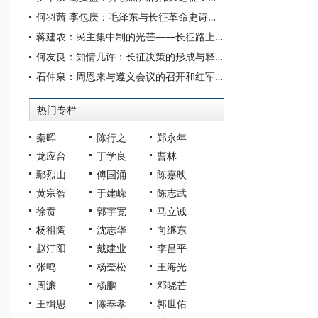
何羽茜 李包庚：毛泽东与长征革命史诗的叙事建构——基于概念史的视角
蒋建农：民主集中制的光芒——长征路上中国共产党的团结统一
何友良：知情几许：长征决策的形成与释疑
石仲泉：周恩来与遵义会议的召开和红军长征的伟大胜利
热门专栏
秦晖
陈行之
郑永年
龙应台
丁学良
曹林
鄢烈山
傅国涌
陈嘉映
黄宗智
于建嵘
陈志武
徐贲
郭宇宽
马立诚
杨祖陶
沈志华
向继东
赵汀阳
戴建业
李昌平
张鸣
杨奎松
王海光
周濂
杨鹏
邓晓芒
王缉思
陈奉孝
郭世佑