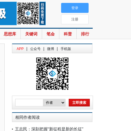
登录
注册
思想库
关键词
笔会
科普
排行
|
|
|
APP
公众号
微博
手机版
相同作者阅读
王志民：深刻把握“新征程是新的长征”