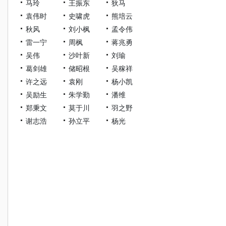
马玲
王振东
狄马
袁伟时
史啸虎
熊培云
秋风
刘小枫
孟令伟
雷一宁
周枫
蒋兆勇
吴伟
沙叶新
刘瑜
葛剑雄
储昭根
吴稼祥
许之远
袁刚
杨小凯
吴励生
朱学勤
潘维
郑秉文
莫于川
羽之野
谢志浩
孙立平
杨光