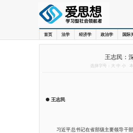
首页
法学
经济学
政治学
国际
王志民：深
选择字号：
大
中
小
本文
●
王志民
习近平总书记在省部级主要领导干