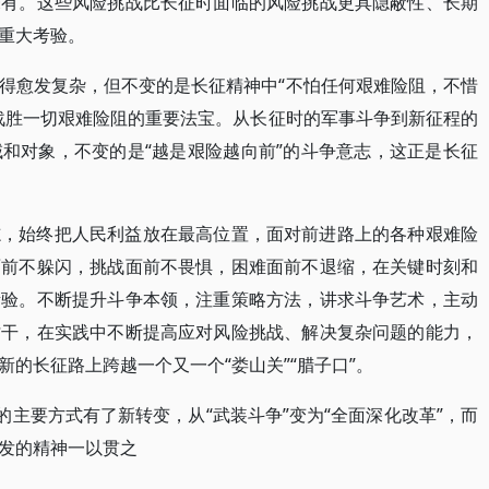
未有。这些风险挑战比长征时面临的风险挑战更具隐蔽性、长期
重大考验。
得愈发复杂，但不变的是长征精神中“不怕任何艰难险阻，不惜
战胜一切艰难险阻的重要法宝。从长征时的军事斗争到新征程的
和对象，不变的是“越是艰险越向前”的斗争意志，这正是长征
志，始终把人民利益放在最高位置，面对前进路上的各种艰难险
面前不躲闪，挑战面前不畏惧，困难面前不退缩，在关键时刻和
考验。不断提升斗争本领，注重策略方法，讲求斗争艺术，主动
才干，在实践中不断提高应对风险挑战、解决复杂问题的能力，
的长征路上跨越一个又一个“娄山关”“腊子口”。
的主要方式有了新转变，从“武装斗争”变为“全面深化改革”，而
发的精神一以贯之