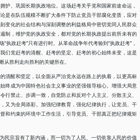
民拥护、巩固长期执政地位。这场赶考关乎党和国家前途命运，
无论是在队伍规模不断扩大条件下防止党员干部腐化变质，应对
深刻变化的社会结构与深刻调整的利益格局中密切党同人民群众
压遏制，维护党的执政安全，都对党的长期执政提出前所未有的
“执政赶考”只有进行时。从革命战争年代考验到“执政赶考”，
但我们党赶考的清醒、赶考的坚定、赶考的初心始终未变，这是
断从胜利走向胜利的关键所在。
考的清醒和坚定，以全面从严治党永远在路上的执着，以更高标
党始终成为中国特色社会主义事业的坚强领导核心。增强大局意
到令行禁止、步调一致，自觉防止和反对个人主义、分散主义、
光，又为全局添彩。加强纪律教育，强化纪律执行，让党员、干
监督和约束的环境中工作生活，引导党员、干部真正把纪律规矩
持为民宗旨有了新内涵，而一切为了人民、一切依靠人民的价值