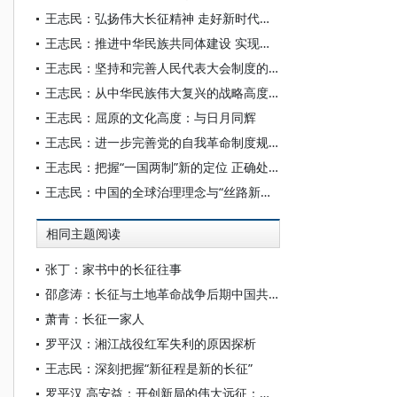
王志民：弘扬伟大长征精神 走好新时代的长征路
王志民：推进中华民族共同体建设 实现中华民族伟大复兴
王志民：坚持和完善人民代表大会制度的科学指引
王志民：从中华民族伟大复兴的战略高度深刻把握铸牢中华民族共同体意识
王志民：屈原的文化高度：与日月同辉
王志民：进一步完善党的自我革命制度规范体系
王志民：把握“一国两制”新的定位 正确处理六对重要关系
王志民：中国的全球治理理念与“丝路新秩序”
相同主题阅读
张丁：家书中的长征往事
邵彦涛：长征与土地革命战争后期中国共产党政党形象的重塑
萧青：长征一家人
罗平汉：湘江战役红军失利的原因探析
王志民：深刻把握“新征程是新的长征”
罗平汉 高安益：开创新局的伟大远征：红军长征实现战略大转移及其历史意义