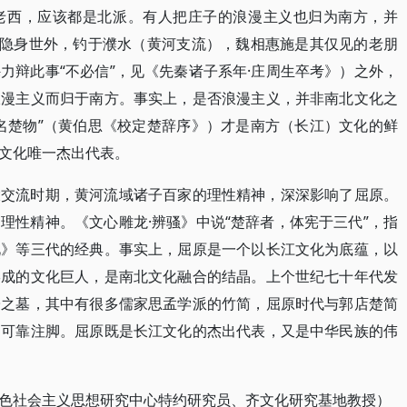
老西，应该都是北派。有人把庄子的浪漫主义也归为南方，并
，隐身世外，钓于濮水（黄河支流），魏相惠施是其仅见的老朋
力辩此事“不必信”，见《先秦诸子系年·庄周生卒考》）之外，
浪漫主义而归于南方。事实上，是否浪漫主义，并非南北文化之
名楚物”（黄伯思《校定楚辞序》）才是南方（长江）文化的鲜
文化唯一杰出代表。
大交流时期，黄河流域诸子百家的理性精神，深深影响了屈原。
理性精神。《文心雕龙·辨骚》中说“楚辞者，体宪于三代”，指
礼》等三代的经典。事实上，屈原是一个以长江文化为底蕴，以
形成的文化巨人，是南北文化融合的结晶。上个世纪七十年代发
子之墓，其中有很多儒家思孟学派的竹简，屈原时代与郭店楚简
的可靠注脚。屈原既是长江文化的杰出代表，又是中华民族的伟
色社会主义思想研究中心特约研究员、齐文化研究基地教授）