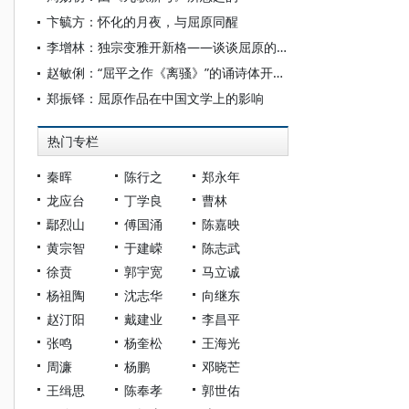
卞毓方：怀化的月夜，与屈原同醒
李增林：独宗变雅开新格——谈谈屈原的诗歌与人格
赵敏俐：“屈平之作《离骚》”的诵诗体开创意义
郑振铎：屈原作品在中国文学上的影响
热门专栏
秦晖
陈行之
郑永年
龙应台
丁学良
曹林
鄢烈山
傅国涌
陈嘉映
黄宗智
于建嵘
陈志武
徐贲
郭宇宽
马立诚
杨祖陶
沈志华
向继东
赵汀阳
戴建业
李昌平
张鸣
杨奎松
王海光
周濂
杨鹏
邓晓芒
王缉思
陈奉孝
郭世佑