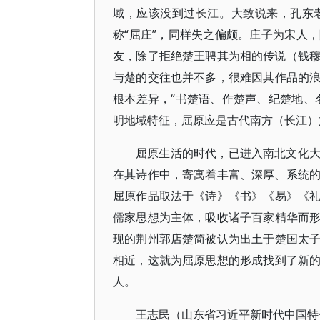
域，应该没到过长江。大致说来，孔东
称“屈庄”，同样失之偏颇。庄子为宋人
友，除了拒绝楚王聘其为相的传说（钱穆
与楚的交往也并不多，很难因其作品的
根本差异，“书楚语、作楚声、纪楚地、
明地域特征，屈原应是古代南方（长江）
屈原生活的时代，已进入南北文化
在其诗作中，寄寓着丰富、深厚、系统的
屈原作品取法于《诗》《书》《易》《
儒家思想为主体，吸收诸子百家精华而
现的荆州郭店楚简被认为出土于楚国太
相近，这就为屈原思想的形成找到了新
人。
王志民（山东省习近平新时代中国特