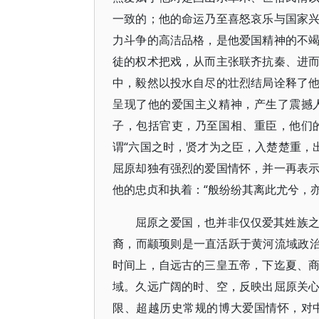
一致的；他的命运乃至喜怒哀乐与国家
力斗争的高洁品格，是他爱国精神的不
徒的权术把戏，从而主张联齐抗秦、进
中，毅然以投水自尽的壮烈结局诠释了
呈现了他的爱国主义精神，产生了震撼
子，包括官吏，乃至国相、重臣，他们
谓“六国之时，贤才为之臣，入楚楚重，
屈原却独有强烈的爱国情怀，并一再表
他的忠贞和执着：“般纷纷其离此尤兮，
屈原之爱国，也并非仅仅爱其姓族
裔，而颛顼则是一直活跃于黄河流域政治
时间上，自远古的三皇五帝，下迄夏、
域。久远广阔的时、空，反映出屈原关
限、超越历史常规的博大爱国情怀，对