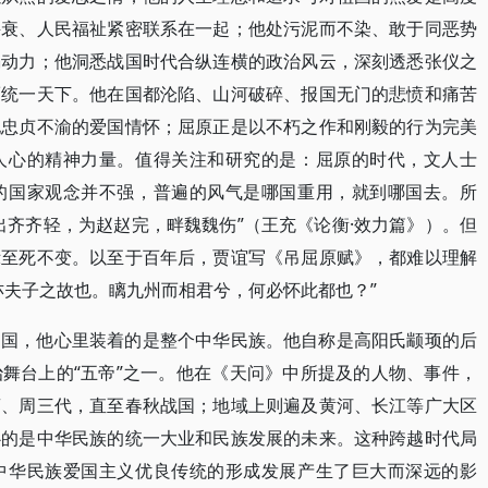
兴衰、人民福祉紧密联系在一起；他处污泥而不染、敢于同恶势
竭动力；他洞悉战国时代合纵连横的政治风云，深刻透悉张仪之
而统一天下。他在国都沦陷、山河破碎、报国无门的悲愤和痛苦
他忠贞不渝的爱国情怀；屈原正是以不朽之作和刚毅的行为完美
人心的精神力量。值得关注和研究的是：屈原的时代，文人士
的国家观念并不强，普遍的风气是哪国重用，就到哪国去。所
出齐齐轻，为赵赵完，畔魏魏伤”（王充《论衡·效力篇》）。但
示至死不变。以至于百年后，贾谊写《吊屈原赋》，都难以理解
亦夫子之故也。瞝九州而相君兮，何必怀此都也？”
之国，他心里装着的是整个中华民族。他自称是高阳氏颛顼的后
舞台上的“五帝”之一。他在《天问》中所提及的人物、事件，
商、周三代，直至春秋战国；地域上则遍及黄河、长江等广大区
心的是中华民族的统一大业和民族发展的未来。这种跨越时代局
中华民族爱国主义优良传统的形成发展产生了巨大而深远的影