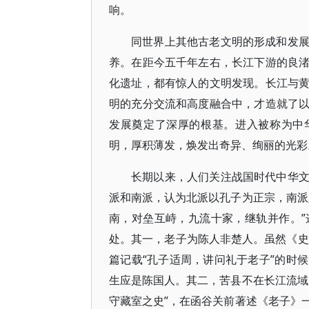
响。
同世界上其他古老文明的形成和发
养。在距今五千年左右，长江下游的良
化遗址，都有惊人的文明发现。长江与
明的充分交流和高度融合中，才造就了
发展奠定了深厚的根基。进入被称为中
明，厚积薄发，焕发出奇异、绚丽的光彩
长期以来，人们关注战国时代中华
派和南派，认为北派以孔子为正宗，南派
南，对垒互峙，九流十家，继轨并作。
处。其一，老子为陈人非楚人。虽然《史
篇记载“孔子适周，讲问礼于老子”的时
生应是陈国人。其二，苦县不在长江流域
守藏室之史”，在函谷关前著述《老子》