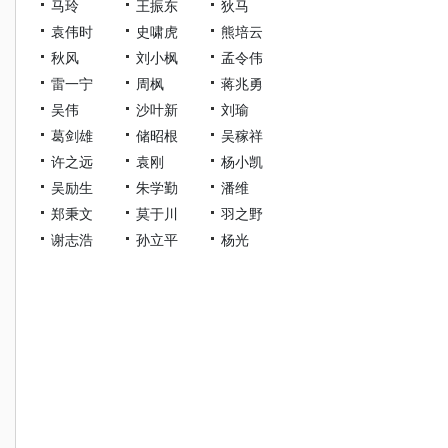
马玲
王振东
狄马
袁伟时
史啸虎
熊培云
秋风
刘小枫
孟令伟
雷一宁
周枫
蒋兆勇
吴伟
沙叶新
刘瑜
葛剑雄
储昭根
吴稼祥
许之远
袁刚
杨小凯
吴励生
朱学勤
潘维
郑秉文
莫于川
羽之野
谢志浩
孙立平
杨光