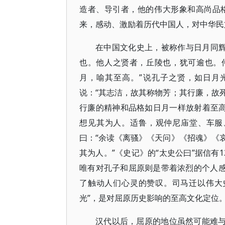
造者、导引者，他的伟大形象和高尚品
来，感动、激励着历代中国人，对中华民
在中国文化史上，被称作与日月同辉
也。他人之贤者，丘陵也，犹可逾也。
月，喻其至高。”说孔子之贤，如日月
说：“其志洁，故其称物芳；其行廉，故
行廉的精神和品格如日月一样放射着至高
想见其为人。适鲁，观仲尼庙堂、车服
曰：“余读《离骚》《天问》《招魂》《
其为人。”《史记》的“太史公曰”据信有
唯有对孔子和屈原则是带着浓烈的个人感
了触动人们心灵的赞叹。司马迁以伟大
光”，是对屈原历史影响的至高文化定位
汉代以后，屈原的地位虽然可能难与