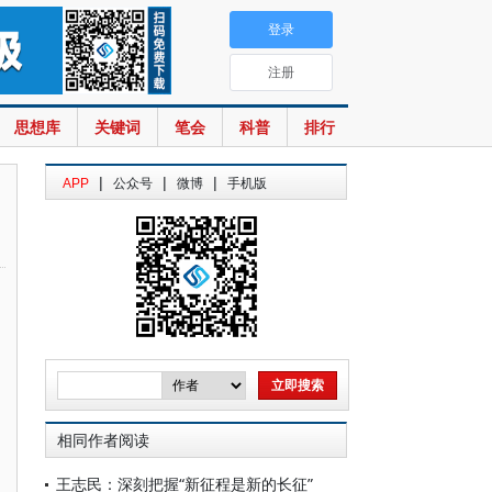
登录
注册
思想库
关键词
笔会
科普
排行
|
|
|
APP
公众号
微博
手机版
相同作者阅读
王志民：深刻把握“新征程是新的长征”