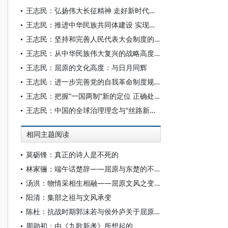
王志民：弘扬伟大长征精神 走好新时代的长征路
王志民：推进中华民族共同体建设 实现中华民族伟大复兴
王志民：坚持和完善人民代表大会制度的科学指引
王志民：从中华民族伟大复兴的战略高度深刻把握铸牢中华民族共同体意识
王志民：屈原的文化高度：与日月同辉
王志民：进一步完善党的自我革命制度规范体系
王志民：把握“一国两制”新的定位 正确处理六对重要关系
王志民：中国的全球治理理念与“丝路新秩序”
相同主题阅读
莫砺锋：真正的诗人是不死的
林家骊：端午话楚辞——屈原与东楚的不解之缘
汤洪：物情采相生相融——屈原文风之变与千年流响
阳清：集部之祖与文风承变
陈杜：抗战时期郭沫若与侯外庐关于屈原思想论争的再考察
周勋初：由《九歌新考》所想起的