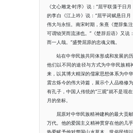
《文心雕龙·时序》说：“屈平联藻于日
的李白《江上吟》说：“屈平词赋悬日月
伟大与永恒。南宋时期，朱熹《楚辞集注
可谓恸哭而流涕也。”《楚辞后语》又说
而一人哉。”盛赞屈原的忠魂义魄。
站在中华民族共同体形成和发展的
他们以不同的途径与方式为中华民族精
来，以其博大精深的儒家思想体系为中
震古烁今的伟大诗篇，展示个人品格修
有孔子，中国人传统的“三观”就不是现
月的坐标。
屈原对中华民族精神建构的最大贡
万代。他的爱国主义精神贯穿在他的几
热爱赋予他对楚国山水草木、世俗民情