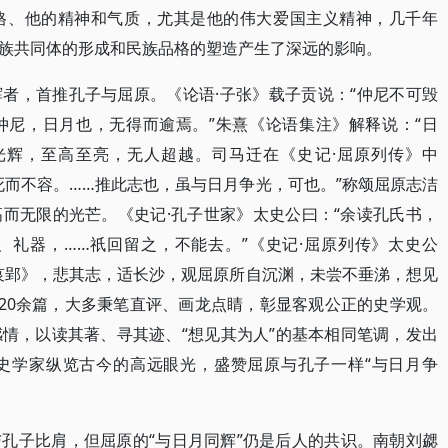
格、他的精神和气质，尤其是他的伟大爱国主义精神，几千年
族共同体的形成和民族品格的塑造产生了深远的影响。
者，首推孔子与屈原。《论语·子张》载子贡说：“仲尼不可毁
仲尼，日月也，无得而逾焉。”朱熹《论语集注》解释说：“日
光辉，至高至亮，无人超越。司马迁在《史记·屈原列传》中
死而不容。……推此志也，虽与日月争光，可也。”称颂屈原志洁
而无限的光芒。《史记·孔子世家》太史公曰：“余读孔氏书，
、礼器，……祇回留之，不能去。”《史记·屈原列传》太史公
哀郢》，悲其志，适长沙，观屈原所自沉渊，未尝不垂涕，想见
120余篇，大多秉笔直评、画龙点睛，彰显客观公正的史学观。
情，以读其著、寻其迹、“想见其为人”的基本相同笔调，发出
史学家纵览古今的高远眼光，盛赞屈原与孔子一样“与日月争
。
孔子比肩，但屈原的“与日月同辉”仍是后人的共识。南朝刘勰