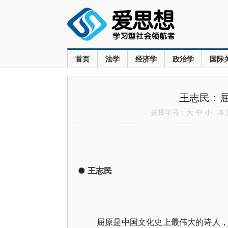
首页
法学
经济学
政治学
国际
王志民：
选择字号：
大
中
小
本文共
●
王志民
屈原是中国文化史上最伟大的诗人