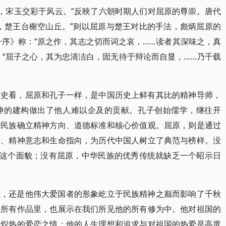
月，宋玉交彩于风云。”反映了六朝时期人们对屈原的尊崇。唐代
，楚王台榭空山丘。”则以屈原与楚王对比的手法，彪炳屈原的
·序》称：“原之作，其志之切而词之哀，……读者其深味之，真
：“屈子之心，其为忠清洁白，固无待于辩论而自显，……乃千载
历史看，屈原和孔子一样，是中国历史上鲜有其比的精神导师，
神的建构做出了他人难以企及的贡献。孔子创始儒学，继往开
华民族确立精神方向、道德标准和核心价值观。屈原，则是通过
为、精神意志和生命指向，为历代中国人树立了典范与榜样。没
在这个面貌；没有屈原，中华民族的优秀传统就缺乏一个昭示日
献，还是他伟大爱国者的形象屹立于民族精神之巅而影响了千秋
乎所有作品里，也展示在我们所见他的所有修为中。他对祖国的
以炽热的爱恋之情；他的人生理想和追求与对祖国的热爱是高度