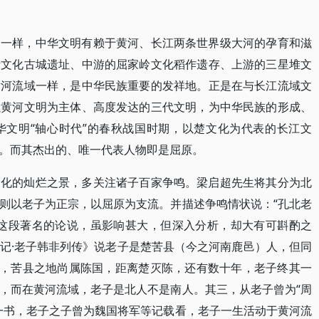
展一样，中华文明有赖于黄河、长江两条世界级大河的孕育和滋
渚文化古城遗址、中游的屈家岭文化稻作遗存、上游的三星堆文
黄河流域一样，是中华民族重要的发祥地。正是在与长江流域文
以黄河文明为主体、高度发达的三代文明，为中华民族的形成、
华文明“轴心时代”的春秋战国时期，以楚文化为代表的长江文
。而其杰出的、唯一代表人物即是屈原。
文化的灿烂之景，多关注诸子百家争鸣。梁启超先生将其分为北
则以老子为正宗，以屈原为支流。并描述争鸣情状说：“孔北老
”这段著名的论说，虽影响甚大，但深入分析，却大有可斟酌之
记·老子韩非列传》说老子是楚苦县（今之河南鹿邑）人，但同
候，苦县之地尚属陈国，距离楚灭陈，还有数十年，老子终其一
，而在黄河流域，老子是北人不是南人。其三，从老子曾为“周
一书，老子之子曾为魏国将军等记载看，老子一生活动于黄河流