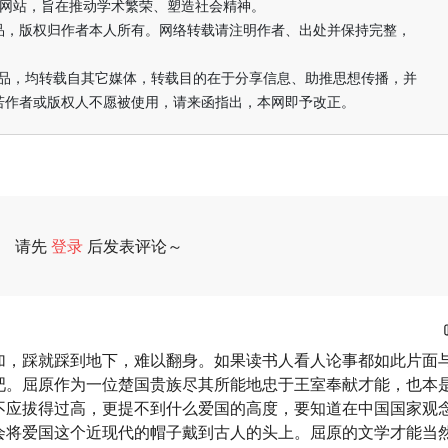
益纯学术网站，旨在推动学术繁荣、塑造社会精神。
品，版权归作者本人所有。网络转载请注明作者、出处并保持完整，
的作品，均转载自其它媒体，转载目的在于分享信息、助推思想传播，并
若作者或版权人不愿被使用，请来函指出，本网即予改正。
请先
登录
后发表评论～
评论
加，踩就踩到地下，难以翻身。如果读书人看人论事都如此片面
吧。屈原作为一位楚国贵族尽其所能地忠于王室奉献才能，也本
不应拔得过高，更提不到什么爱国的高度，要知道在中国国家观
会将爱国这个近现代的帽子戴到古人的头上。屈原的文学才能当