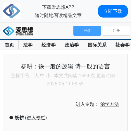
下载爱思想APP
立即下载
随时随地阅读精品文章
登录
注册
首页
法学
经济学
政治学
国际关系
社会学
杨耕：铁一般的逻辑 诗一般的语言
选择字号：
大
中
小
本文共阅读 1554 次 更新时间：
2026-06-11 08:59
进入专题：
治学方法
●
杨耕
(
进入专栏
)