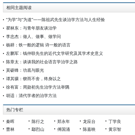
相同主题阅读
“为学”与“为道”——陈祖武先生谈治学方法与人生经验
瞿林东：与青年朋友谈治学
李忠杰：做人、做事、做学问
杨耕：铁一般的逻辑 诗一般的语言
左鹏军：钱仲联先生的近代文学研究及其学术史意义
陈章太：谈谈我的社会语言学治学之路
莫砺锋：功底与眼光
谭其骧：锲而不舍，终身以之
徐有富：周勋初先生治学方法举隅
胡适：清代学者的治学方法
热门专栏
秦晖
陈行之
郑永年
龙应台
丁学良
曹林
鄢烈山
傅国涌
陈嘉映
黄宗智