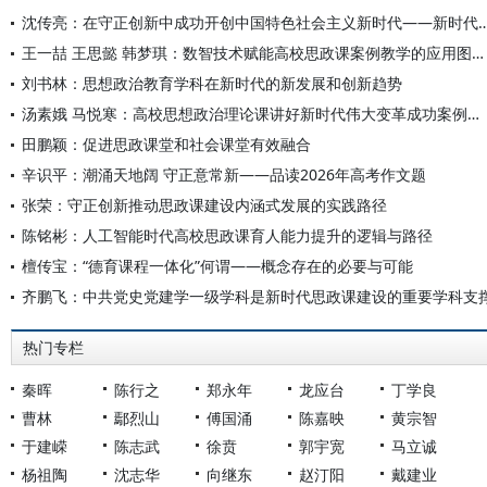
沈传亮：在守正创新中成功开创中国特色社会主义新时代——新时代中
王一喆 王思懿 韩梦琪：数智技术赋能高校思政课案例教学的应用图景与路径创新
刘书林：思想政治教育学科在新时代的新发展和创新趋势
汤素娥 马悦寒：高校思想政治理论课讲好新时代伟大变革成功案例的议题设置与教学理路
田鹏颖：促进思政课堂和社会课堂有效融合
辛识平：潮涌天地阔 守正意常新——品读2026年高考作文题
张荣：守正创新推动思政课建设内涵式发展的实践路径
陈铭彬：人工智能时代高校思政课育人能力提升的逻辑与路径
檀传宝：“德育课程一体化”何谓——概念存在的必要与可能
齐鹏飞：中共党史党建学一级学科是新时代思政课建设的重要学科支
热门专栏
秦晖
陈行之
郑永年
龙应台
丁学良
曹林
鄢烈山
傅国涌
陈嘉映
黄宗智
于建嵘
陈志武
徐贲
郭宇宽
马立诚
杨祖陶
沈志华
向继东
赵汀阳
戴建业