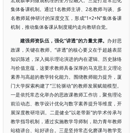
宏观叙事到微观机理的全方位融入。三是打造常态化
集体备课机制。通过1名教师主讲、2名教师与谈、多
名教师延伸研讨的深度交互，形成“1+2+N”集体备课
机制，推动集体备课从制度规约走向教研自觉。
“讲透”的力量支撑。
建强师资队伍，强化
办好思
“讲透”的核心要义在于超越表层
政课，关键在教师。
知识陈述，深入揭示理论演进的内在逻辑、历史脉络
与价值意蕴，这要求教师具备深厚的马克思主义理论
素养与高超的教学转化能力。围绕教师能力提升，厦
门大学探索构建了“三轮驱动”的教师发展赋能模型。
一是依托常态化举办的思政课教师工作坊，聚焦理论
前沿动态、教学设计优化与数字素养提升等维度，开
展深度教研培训。二是健全“以老带新”的学术传承与
教学指导机制，通过实施教学导师制，助力青年教师
站稳讲台、站好讲台。三是坚持常态化磨课与教学竞