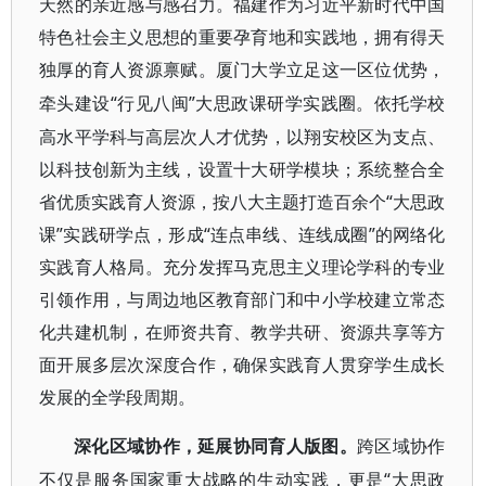
天然的亲近感与感召力。福建作为习近平新时代中国
特色社会主义思想的重要孕育地和实践地，拥有得天
独厚的育人资源禀赋。厦门大学立足这一区位优势，
“行见八闽”大思政课研学实践圈。依托学校
牵头建设
高水平学科与高层次人才优势，以翔安校区为支点、
以科技创新为主线，设置十大研学模块；系统整合全
省优质实践育人资源，按八大主题打造百余个“大思政
课”实践研学点，形成“连点串线、连线成圈”的网络化
实践育人格局。充分发挥马克思主义理论学科的专业
引领作用，与周边地区教育部门和中小学校建立常态
化共建机制，在师资共育、教学共研、资源共享等方
面开展多层次深度合作，确保实践育人贯穿学生成长
发展的全学段周期。
深化区域协作，延展协同育人版图。
跨区域协作
“大思政
不仅是服务国家重大战略的生动实践，更是