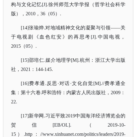
构与文化记忆[J].徐州师范大学学报（哲学社会科学
版），2010，36（05）.
[14]张瑜烨.对地域精神文化的凝聚与引领——关
于电视剧《血色红安》的再思考[J].中国电视，
2015（05）.
[15]邵培仁.媒介地理学[M].杭州：浙江大学出版
社，2021：144-145.
[16]费孝通.反思·对话·文化自觉[M].//费孝通全
集：第十六卷.呼和浩特：内蒙古人民出版社，2009：
22.
[17]新华网.习近平致2019中国海洋经济博览会的
贺信[EB/OL].（2019-10-
15）.http：//www.xinhuanet.com/politics/leaders/2019-