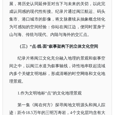
展，将历史认同延伸至对当下与未来的关切，以此完
成认同感的现代性衔接。纪录片通过闽江航运、码头
集市、港口城市的影像，将文脉赓续从抽象概念转化
为可感知的空间经验：你站在闽江边，便同时置身于
山与海、传统与现代、内陆与海外的交汇点。
（三）
“点-线-面”叙事架构下的立体文化空间
纪录片将闽江文化充分融入地理的景观和叙事空
间之中，以闽江水道为叙事轴线，诗性地串联起流域
内多个关键文明地标，形成清晰的时空网络和文化地
理景观。
1.作为文明地标“点”的文化地理景观
第一集《闽在何方》探寻闽地文明源头和闽人踪
迹：距今
18.5万年的三明万寿岩，4个文化层均含有大