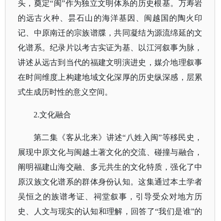
头，奠定“闽”作为独立文明体系的历史根基。万寿岩
的远古火种、昙石山的海洋基因、闽越国的陶火印
记、中原南迁的宗族谱牒，共同凝结为源流绵延的文
化谱系。纪录片以考古实证为基、以江河叙事为脉，
讲述从远古到当代的福建文明演进史，媒介地理叙事
在时间维度上构建地域文化深厚的历史纵深感，层累
式生成历时性的意义空间。
2.文化融合
第二集《客从北来》讲述
“八姓入闽”等移民史，
展现中原文化与闽越土著文化的交流、碰撞与融合，
阐明福建山海交融、多元共生的文化特质，强化了中
原汉族文化谱系的群体身份认知。这集通过本土学者
吴恒之的族谱考证、祠堂叙事，引导受众对地方历
史、人文与现实的认知和理解，回答了“我们是谁”的