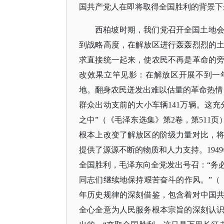
国共产党人在即将取得全国胜利的背景下
西柏坡时期，我们党召开全国土地
到战略高度，在解放区进行轰轰烈烈的
求直接统一起来，使农民不再是革命的
改效果立竿见影：在解放区开展不到一
地。翻身农民迸发出难以估量的革命热情
群众出动支前的大小车辆141万辆。这
之中”（《毛泽东选集》第2卷，第511
根本上改变了解放区的阶级力量对比，
提供了源源不断的物质和人力支持。194
全国胜利，毛泽东向全党发出号召：“务
同志们继续地保持艰苦奋斗的作风。”（《
年历史规律的深刻借鉴，包含着对中国
全心全意为人民服务根本宗旨的深刻认