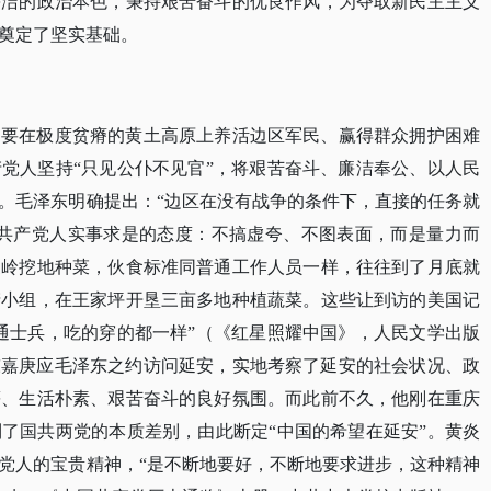
廉洁的政治本色，秉持艰苦奋斗的优良作风，为夺取新民主主义
奠定了坚实基础。
，要在极度贫瘠的黄土高原上养活边区军民、赢得群众拥护困难
产党人坚持
“只见公仆不见官”，将艰苦奋斗、廉洁奉公、以人民
。毛泽东明确提出：“边区在没有战争的条件下，直接的任务就
了共产党人实事求是的态度：不搞虚夸、不图表面，而是量力而
家岭挖地种菜，伙食标准同普通工作人员一样，往往到了月底就
产小组，在王家坪开垦三亩多地种植蔬菜。这些让到访的美国记
通士兵，吃的穿的都一样”（《红星照耀中国》，人民文学出版
5月，陈嘉庚应毛泽东之约访问延安，实地考察了延安的社会状况、政
等、生活朴素、艰苦奋斗的良好氛围。而此前不久，他刚在重庆
了国共两党的本质差别，由此断定“中国的希望在延安”。黄炎
产党人的宝贵精神，“是不断地要好，不断地要求进步，这种精神