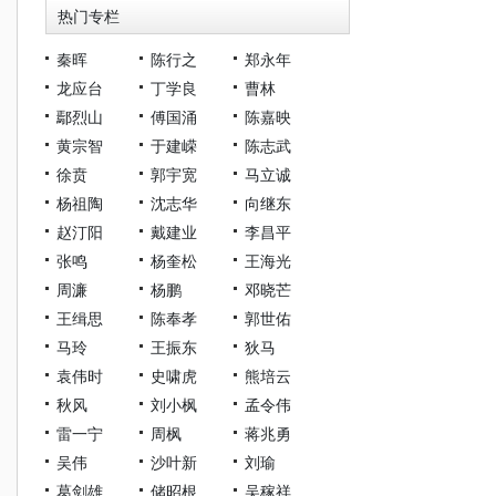
热门专栏
秦晖
陈行之
郑永年
龙应台
丁学良
曹林
鄢烈山
傅国涌
陈嘉映
黄宗智
于建嵘
陈志武
徐贲
郭宇宽
马立诚
杨祖陶
沈志华
向继东
赵汀阳
戴建业
李昌平
张鸣
杨奎松
王海光
周濂
杨鹏
邓晓芒
王缉思
陈奉孝
郭世佑
马玲
王振东
狄马
袁伟时
史啸虎
熊培云
秋风
刘小枫
孟令伟
雷一宁
周枫
蒋兆勇
吴伟
沙叶新
刘瑜
葛剑雄
储昭根
吴稼祥