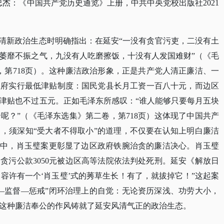
杰：《中国共产党历史通览》上册，中共中央党校出版社2021
的清新政治生态时明确指出：在延安“一没有贪官污吏，二没有土
萎靡不振之气，九没有人吃磨擦饭，十没有人发国难财”（《毛
版，第718页）。这种廉洁政治形象，正是共产党人清正廉洁、一
政府实行最低津贴制度：国民党县长月工资一百八十元，而边区
津贴也不过五元。正如毛泽东所感叹：“谁人能够只要每月五块
呢？”（《毛泽东选集》第二卷，第718页）这体现了中国共产
，须深知“受大者不得取小”的道理，不仅要在认知上明白廉洁
其中，肖玉璧案更彰显了边区政府铁腕治贪的廉洁决心。肖玉璧
内贪污公款3050元被边区高等法院依法判处死刑。延安《解放日
不容许有一个‘肖玉璧’式的莠草生长！有了，就拔掉它！”这起案
—监督—惩戒”闭环治理上的自觉：无论资历深浅、功劳大小，
这种廉洁奉公的作风铸就了延安风清气正的政治生态。