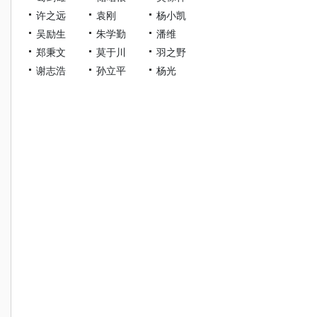
许之远
袁刚
杨小凯
吴励生
朱学勤
潘维
郑秉文
莫于川
羽之野
谢志浩
孙立平
杨光