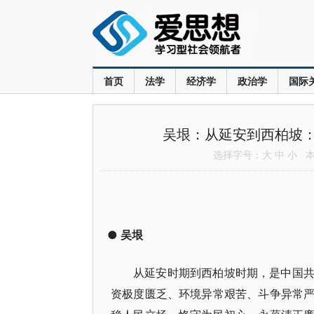
首页
法学
经济学
政治学
国际
吴垠：从延安到西柏坡
选择字号：
大
中
小
本文
●
吴垠
从延安时期到西柏坡时期，是中国
资极度匮乏、环境异常艰苦、斗争异常