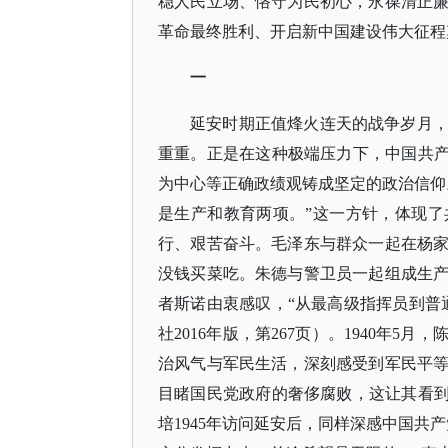
稳人民立场、恪守为民初心，永葆清正
革命最终胜利、开启新中国建设伟大征程
一
延安时期正值烽火连天的战争岁月
重重。正是在这种极端压力下，中国共
为中心等正确政绩观铸成坚定的政治信仰
是生产和教育两项。”这一方针，体现
行、艰苦奋斗。毛泽东与群众一起在杨
没钱买菜吃。朱德与警卫员一起组成生
者斯诺由衷感叹，“从最高级指挥员到普
社2016年版，第267页）。1940年
治风气与军民生活，深刻感受到军民平
目睹国民党政府的奢侈腐败，这让其看到
培1945年访问延安后，同样深感中国共