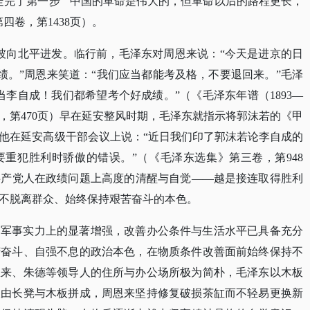
走完了第一步”“中国的革命是伟大的，但革命以后的路程更长，
四卷，第1438页）。
柏坡向北平进发。临行前，毛泽东对周恩来说：“今天是进京的日
绩。”周恩来笑道：“我们应当都能考及格，不要退回来。”毛泽
李自成！我们都希望考个好成绩。”（《毛泽东年谱（1893—
年版，第470页）早在延安整风时期，毛泽东就指示将郭沫若的《甲
他在延安高级干部会议上说：“近日我们印了郭沫若论李自成的
重犯胜利时骄傲的错误。”（《毛泽东选集》第三卷，第948
共产党人在政绩问题上高度的清醒与自觉——越是接连取得胜利
不脱离群众、始终保持艰苦奋斗的本色。
和军事实力上的显著增强，改善办公条件与生活水平已具备充分
苦奋斗、自强不息的政治本色，在物质条件改善面前始终保持不
恩来、朱德等领导人的住所与办公场所极为简朴，毛泽东以木板
仅由长凳与木板拼成，周恩来坚持修复破损茶缸而不轻易更换新