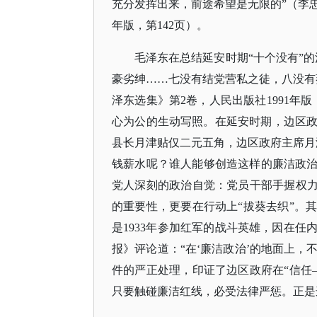
充分发挥出来，前途希望是无限的”（李忠
年版，第142页）。
毛泽东在总结延安时期
“十个没有”
豪劣绅……七没有结党营私之徒，八没有
泽东选集》第2卷，人民出版社1991年
心为公的生动写照。在延安时期，边区
县长月津贴仅二元五角，边区政府主席月
钱薪水呢？谁人能够创造这样的廉洁政治
党人深刻的政治自觉：党员干部手握权力
的重要性，更要在行动上“拔葵去织”。
是1933年参加红军的战斗英雄，因在任
报》评论道：“在‘廉洁政治’的地面上，
件的严正处理，印证了边区政府在“信任
只要触碰廉洁红线，必受法律严惩。正是