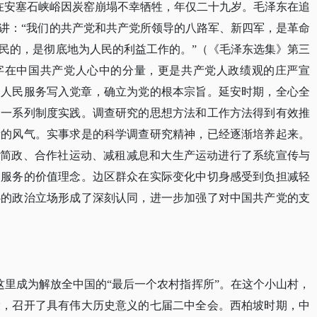
德在安塞石峡峪因炭窑崩塌不幸牺牲，年仅二十九岁。毛泽东在追
讲：“我们的共产党和共产党所领导的八路军、新四军，是革命
民的，是彻底地为人民的利益工作的。”（《毛泽东选集》第三
”二字在中国共产党人心中的分量，更是共产党人政绩观的庄严宣
意为人民服务写入党章，确立为党的根本宗旨。延安时期，全心全
为一系列制度实践。调查研究的思想方法和工作方法得到有效推
新的风气。实事求是的科学调查研究精神，已经逐渐培养起来。
兵简政、合作社运动、减租减息和大生产运动进行了系统宣传与
民服务的价值理念。边区群众在实际变化中切身感受到负担减轻
心的政治立场形成了深刻认同，进一步加强了对中国共产党的支
，这里成为解放全中国的“最后一个农村指挥所”。在这个小山村，
役，召开了具有伟大历史意义的七届二中全会。西柏坡时期，中