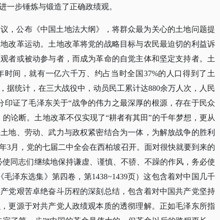
进一步锤炼与锻造了正确政绩观。
会议，公布《中国土地法大纲》，将群众最为关心的土地问题提
土地改革运动。土地改革将党的战略目标与农民最迫切的利益诉
旁观者或被动参与者，而成为革命的自觉主体和坚定支持者。土
年时间，就有一亿六千万、约占当时全国
37%的人口得到了土
，据统计，在三大战役中，动员民工累计达880余万人次，人民
充分印证了毛泽东关于“战争的伟力之最深厚的根源，存在于民众
页）的论断。土地改革不仅实现了“耕者有其田”的千年梦想，更从
将土地、劳动、武力与政权紧密结合为一体，为解放战争的胜利
9年3月，党的七届二中全会在西柏坡召开。面对很快就要到来的
必使同志们继续地保持谦虚、谨慎、不骄、不躁的作风，务必使
毛泽东选集》第四卷，第1438~1439页）这包含着对中国几千
共产党艰苦卓绝奋斗历程的深刻总结，包含着对中国共产党坚持
识，更源于对共产党人政绩观本质的透彻理解。正如毛泽东所指