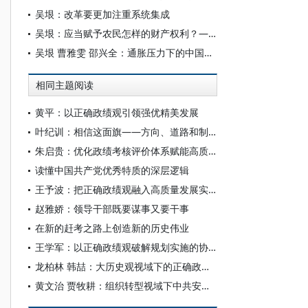
吴垠：改革要更加注重系统集成
吴垠：应当赋予农民怎样的财产权利？——中国农村土地产权制度的改革方向探索
吴垠 曹雅雯 邵兴全：通胀压力下的中国粮食安全问题
相同主题阅读
黄平：以正确政绩观引领强优精美发展
叶纪训：相信这面旗——方向、道路和制度上擎起党的一面旗
朱启贵：优化政绩考核评价体系赋能高质量发展
读懂中国共产党优秀特质的深层逻辑
王予波：把正确政绩观融入高质量发展实践
赵雅娇：领导干部既要谋事又要干事
在新的赶考之路上创造新的历史伟业
王学军：以正确政绩观破解规划实施的协同难题
龙柏林 韩喆：大历史观视域下的正确政绩观
黄文治 贾牧耕：组织转型视域下中共安徽省临时委员会的“两建两废”（1927—1931）