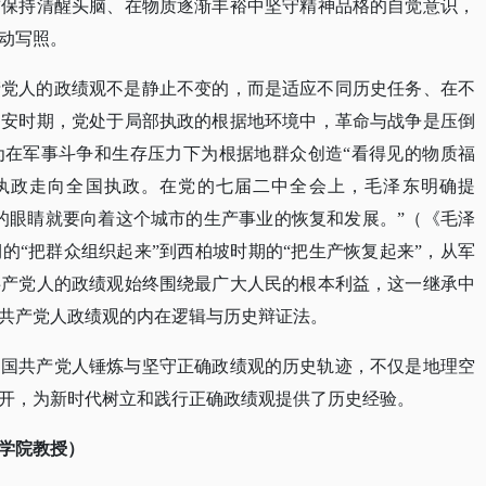
前保持清醒头脑、在物质逐渐丰裕中坚守精神品格的自觉意识，
动写照。
产党人的政绩观不是静止不变的，而是适应不同历史任务、在不
延安时期，党处于局部执政的根据地环境中，革命与战争是压倒
为在军事斗争和生存压力下为根据地群众创造
“看得见的物质福
执政走向全国执政。在党的七届二中全会上，毛泽东明确提
的眼睛就要向着这个城市的生产事业的恢复和发展。”（《毛泽
期的“把群众组织起来”到西柏坡时期的“把生产恢复起来”，从军
共产党人的政绩观始终围绕最广大人民的根本利益，这一继承中
共产党人政绩观的内在逻辑与历史辩证法。
中国共产党人锤炼与坚守正确政绩观的历史轨迹，不仅是地理空
开，为新时代树立和践行正确政绩观提供了历史经验。
学院教授）