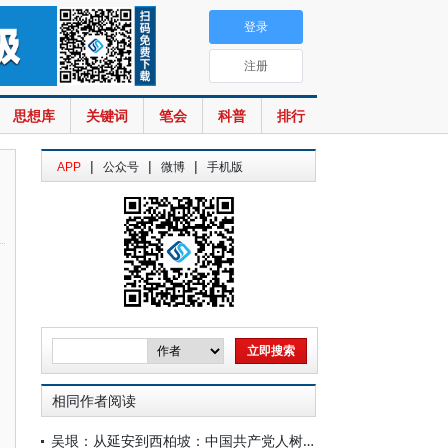
登录
注册
思想库
关键词
笔会
科普
排行
|
|
|
APP
公众号
微博
手机版
相同作者阅读
吴垠：从延安到西柏坡：中国共产党人树立正确政绩观的重要探索