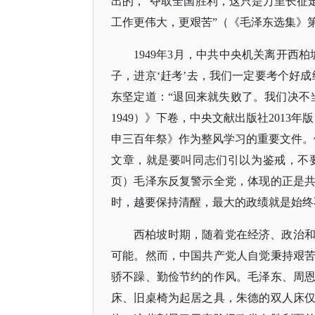
出的，“夺取全国胜利，这只是万里长征
工作更伟大，更艰苦”（《毛泽东选集》第
1949年3月，中共中央机关离开西
子，进京‘赶考’去，我们一定要考个好成
东坚定道：“退回来就失败了。我们决不当
1949）》下卷，中央文献出版社2013
申三百年祭》作为整风学习的重要文件。
文章，就是要叫同志们引以为鉴戒，不要
页）毛泽东反复警示全党，体现的正是
时，越要保持清醒，最大的政绩就是始终
西柏坡时期，随着党在经济、政治
可能。然而，中国共产党人自觉秉持艰
骄不躁、勤俭节约的作风。毛泽东、周
床、旧桌椅为起居之具，朱德的双人床