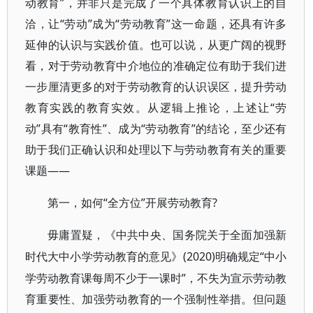
动教育”，并非只是完成了一个具体教育认识上的自
洽，让“劳动”成为“劳动教育”这一命题，还具有许多
延伸的认识与实践价值。也可以说，从更广阔的视野
看，对于劳动教育中介地位的准确定位有助于我们进
一步厘清更多的对于劳动教育的认识误区，提升劳动
教育实践的教育实效。从逻辑上推论，上述让“劳
动”具有“教育性”、成为“劳动教育”的结论，至少还有
助于我们正确认识和处理以下与劳动教育有关的重要
课题——
“全方位”开展劳动教育?
第一，如何
毋庸置疑，《中共中央、国务院关于全面加强新
(2020)明确规定“中小
时代大中小学劳动教育的意见》
学劳动教育课每周不少于一课时”，不失为宣示劳动教
育重要性、加强劳动教育的一个强制性举措。但问题