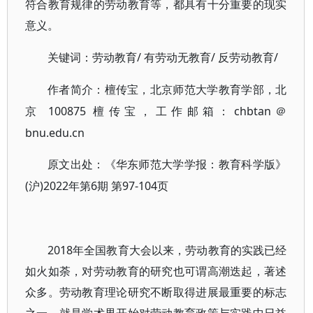
符合教育规律的劳动教育等，都具有十分重要的现实
意义。
/ 有劳动无教育/ 反劳动教育/
关键词：劳动教育
作者简介：檀传宝，北京师范大学教育学部，北
100875 檀传宝，工作邮箱：chbtan＠
京
bnu.edu.cn
原文出处：《华东师范大学学报：教育科学版》
(沪)2022年第6期 第97-104页
2018年全国教育大会以来，劳动教育的实践已经
如火如荼，对劳动教育的研究也可谓高潮迭起，著述
众多。劳动教育理论研究不断取得进展最重要的标志