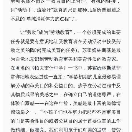
劳动实践不做这一教育目的上合理、有机的链接，
则“动动手，流流汗”就真的只是那种儿童所普遍避之
不及的“单纯消耗体力的过程”了。
“劳动”成为“劳动教育”，一个必须完成的重要
让
任务就是要有意识地让受教育者在劳动活动中接受劳
动之美的陶冶(完成美育的任务)。苏霍姆林斯基是最
为自觉地意识到劳动教育审美和美育性质的教育家。
在著名的《帕夫雷什中学》一书中，苏霍姆林斯基非
常详细地表达过这一直觉：“学龄初期的儿童最容易理
解劳动的审美目的和公益目的。孩子在劳动过程中及
其物质成果的美感之中，在确立自己的道德尊严，在
体验自豪感——在这种年龄，美感是最丰富的道德情
感源泉之一。”“小孩子们也在努力把那些不是审美目
的而是实验性目的或者公益目的居于首要位置的工作
做精细、做漂亮。我们利用孩子们对美的追求，使劳