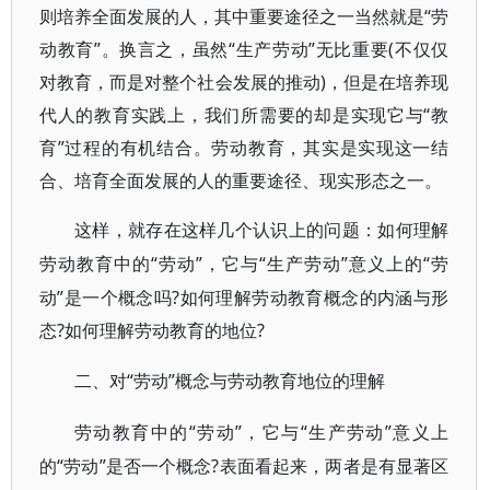
则培养全面发展的人，其中重要途径之一当然就是“劳
动教育”。换言之，虽然“生产劳动”无比重要(不仅仅
对教育，而是对整个社会发展的推动)，但是在培养现
代人的教育实践上，我们所需要的却是实现它与“教
育”过程的有机结合。劳动教育，其实是实现这一结
合、培育全面发展的人的重要途径、现实形态之一。
这样，就存在这样几个认识上的问题：如何理解
“劳动”，它与“生产劳动”意义上的“劳
劳动教育中的
动”是一个概念吗?如何理解劳动教育概念的内涵与形
态?如何理解劳动教育的地位?
“劳动”概念与劳动教育地位的理解
二、对
“劳动”，它与“生产劳动”意义上
劳动教育中的
的“劳动”是否一个概念?表面看起来，两者是有显著区