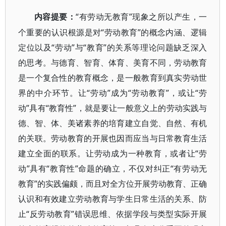
“有劳动无教育”现象之所以产生，一
内容提要：
个重要的认识根源是对“劳动教育”的概念内涵、逻辑
定位以及“劳动”与“教育”的关系等理论问题缺乏深入
的思考。与德育、智育、体育、美育不同，劳动教育
是一个复合性的教育概念，是一般教育到真实劳动世
界的中介环节。让“劳动”成为“劳动教育”，或让“劳
动”具有“教育性”，就是要让一般意义上的劳动实践与
德、智、体、美诸素养的培育建立自觉、自然、有机
的关联。劳动教育的开展也因而应当与日常教育生活
建立全面的联系。让劳动成为一种教育，或者让“劳
动”具有“教育性”命题的确立，不仅对纠正“有劳动无
教育”的实践偏颇，而且对全方位开展劳动教育、正确
认识和有效建立劳动教育与学生日常生活的关系、防
止“反劳动教育”错误思维、依据学段与类型实际开展