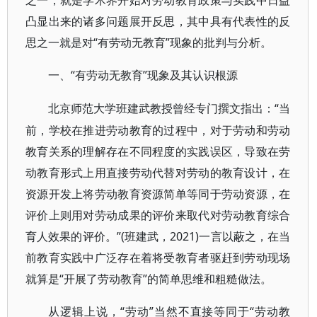
之一，就是学术界开始对劳动教育政策与实践中日益
凸显出来的诸多问题展开反思，其中具有代表性的反
思之一就是对“有劳动无教育”现象的批判与分析。
“有劳动无教育”现象及其认识根源
一、
“当
北京师范大学班建武教授曾经专门撰文指出：
前，学校在推进劳动教育的过程中，对于劳动和劳动
教育关系的理解存在不同程度的实践误区，导致在劳
动教育形式上用直接劳动代替对劳动的教育设计，在
资源开发上将劳动教育资源简单等同于劳动资源，在
评价上则用对劳动成果的评价来取代对劳动教育综合
育人效果的评价。”(班建武，2021)一言以蔽之，在当
前教育实践中广泛存在着将受教育者驱赶到劳动现场
就算是“开展了劳动教育”的简单思维和粗糙做法。
“劳动”当然不直接等同于“劳动教
从逻辑上说，