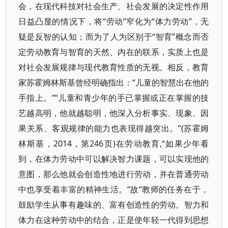
会，在现代科技对社会生产、社会发展的决定性作用
日益凸显的情况下，将“劳动”窄化为“体力劳动”，无
疑是反智的认知；而为了人为区别于“智育”概念而否
定劳动教育与智育的天然、内在的联系，实质上也是
对社会发展规律与现代教育性质的无视。相反，教育
家苏霍姆林斯基曾经明确指出：“儿童的智慧出在他的
手指上。”“儿童和青少年的手已掌握或正在掌握的技
艺越高明，他就越聪明，他深入分析事实、现象、因
果关系、客观规律的能力也表现得越突出。”(苏霍姆
林斯基，2014，第246页)在劳动教育,“如果少年看
到，在体力劳动中可以解决智力课题，可以实现他的
意图，那么他就会创造性地进行劳动，并在普通劳动
中也享受着丰富的精神生活。”故“教师的任务在于，
鼓励学生从事有趣味的、富有创造性的劳动。智力和
体力在这种劳动中的结合，正是使年轻一代得到思想