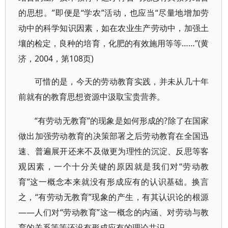
的思想。”即便是“学农”活动，也应当“尽量地增加劳
动中的科学知识因素，如在农业生产劳动中，加强土
壤的检定，良种的培育，化肥的有效施用等等……”(黄
济，2004，第108页)
可惜的是，今天的劳动教育实践，并未从几十年
前就有的教育思想资源中汲取宝贵营养。
“有劳动无教育”的现象是如何形成的?除了在国家
做出加强劳动教育的决策部署之后劳动教育在全国迅
速、普遍展开还来不及做更为理性的沉淀、反思等客
观因素，一个十分关键的原因就是我们对“劳动教
育”这一概念本来就没有形成应有的认识基础。换言
之，“有劳动无教育”现象的产生，有其认识论的根源
——人们对“劳动教育”这一概念的内涵、对劳动与教
育的关系等等还没有形成应有的理论共识。