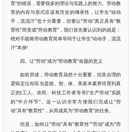
育”的错误，需要很多的理论与实践上的努力。劳动教
育的内容与形式应该有历史的继承性，让学生“动动
手，流流汗”也十分重要，但要让“劳动”真正具有“教
育性”而变成“劳动教育”，我们首先要认识到的就是：
绝对不能将劳动教育简单等同于让学生“动动手，流流
汗”本身!
“劳动”成为“劳动教育”命题的意义
四、让
如前所述，劳动教育虽然十分重要，但其合理的
逻辑定位却应当是德、智、体、美基本素养培育到真
(工人、农民、科技工作者等等)“生产劳动”实践
正的
的“中介环节”。这一认识非常方便我们完成让“劳
动”具有“教育性”，从而成其为“劳动教育”的任务。
“劳动”具有“教育性”“劳动”成为“劳
但是，如何让