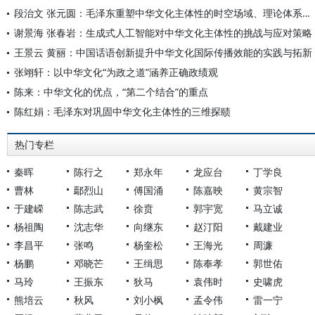
段治文 张元圆：毛泽东重塑中华文化主体性的时空场域、理论体系及重要启示
谢景海 张春岩：生成式人工智能对中华文化主体性的挑战与应对策略
王景云 黄丽：中国话语创新提升中华文化国际传播效能的实践与拓新
张翊轩：以中华文化“为政之道”涵养正确政绩观
陈来：中华文化的优点，“第二个结合”的重点
陈红娟：毛泽东对巩固中华文化主体性的三维探赜
热门专栏
秦晖
陈行之
郑永年
龙应台
丁学良
曹林
鄢烈山
傅国涌
陈嘉映
黄宗智
于建嵘
陈志武
徐贲
郭宇宽
马立诚
杨祖陶
沈志华
向继东
赵汀阳
戴建业
李昌平
张鸣
杨奎松
王海光
周濂
杨鹏
邓晓芒
王缉思
陈奉孝
郭世佑
马玲
王振东
狄马
袁伟时
史啸虎
熊培云
秋风
刘小枫
孟令伟
雷一宁