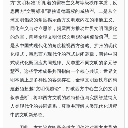
方“文明标准”所附着的霸权主义与等级秩序本质，反
[4]
思西方“文明标准”裹挟道德霸权的威胁
。二是从全
球文明倡议的角度揭示西方文明观内在的排他主义、
同化主义与对立思维，揭露西方推动世界文明同质化
[5]
的危害，阐释全球文明倡议文明观的纠偏价值
。三
是从中国式现代化的角度检视西方侵略、扩张的现代
化模式，审思西方现代化的范式封闭逻辑，阐述中国
式现代化既回应共同规律、又尊重不同文明的多元智
[6]
慧
。这些学术成果共同指向一个核心共识：世界文
明本质上是多样性的客观存在，全球文明新秩序的构
“文明优越论”，打破西方中心主义的文明
建必须超越
叙事垄断，将非西方文明的独特价值与实践智慧纳入
人类现代化的共同谱系，尊重并理解人类现代化进程
中的文明新形态。
因此，本文旨在阐释全球文明倡议对西方主导的