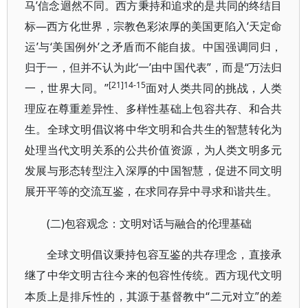
马’信念迴然不同。西方秉持和追求的是共同的终结目
标—西方化世界，宗教色彩浓厚的美国更陷入‘天定命
运’与‘美国例外’之矛盾而不能自拔。中国强调同归，
归于一，但并不认为此‘一’由中国代表”，而是“万法归
[21]14-15
一，世界大同。”
面对人类共同的挑战，人类
理应在尊重差异性、多样性基础上包容共存、和合共
生。全球文明倡议将中华文明和合共生的智慧转化为
处理当代文明关系的公共价值资源，为人类文明多元
发展与形态转型注入深厚的中国智慧，促进不同文明
展开平等的交流互鉴，在求同存异中寻求和谐共生。
(二)包容观念：文明对话与融合的伦理基础
全球文明倡议秉持包容互鉴的共存理念，直接承
继了中华文明古往今来的包容性传统。西方现代文明
“二元对立”的差
本质上是排斥性的，其源于基督教中