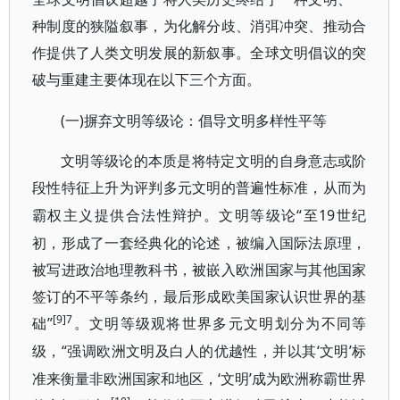
种制度的狭隘叙事，为化解分歧、消弭冲突、推动合
作提供了人类文明发展的新叙事。全球文明倡议的突
破与重建主要体现在以下三个方面。
(一)摒弃文明等级论：倡导文明多样性平等
文明等级论的本质是将特定文明的自身意志或阶
段性特征上升为评判多元文明的普遍性标准，从而为
“至19世纪
霸权主义提供合法性辩护。文明等级论
初，形成了一套经典化的论述，被编入国际法原理，
被写进政治地理教科书，被嵌入欧洲国家与其他国家
签订的不平等条约，最后形成欧美国家认识世界的基
[9]7
础”
。文明等级观将世界多元文明划分为不同等
“强调欧洲文明及白人的优越性，并以其‘文明’标
级，
准来衡量非欧洲国家和地区，‘文明’成为欧洲称霸世界