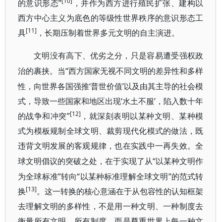
[10]
的意识形态”
，并作为西方进行殖民扩张、建构以
西方中心主义为底色的等级性世界秩序的意识形态工
[11]
具
，长期压制着世界多元文明的自主演进。
文明没有高下、优劣之分，只是容易遭受强权政
“西方国家无视不同文明的差异性和多样
治的裹挟。当
性，向世界各国强推‘普世价值’以及由其主导的社会模
式，导致一些国家和地区出现‘水土不服’，陷入数十年
[12]
的战争和冲突”
，就深刻表明以某种文明、某种模
式为模板规制全球文明、裁剪现代化模式的做法，既
违背文明发展的客观规律，也在实践中一再失效。全
“以某种文明作
球文明倡议的突破之处，在于实现了从
为全球标准”转向“以某种标准理解全球文明”的范式转
[13]
换
。这一转换的核心意涵在于从包容性的认知框架
去理解文明的多样性，不是用一种文明、一种制度去
衡量所有文明、所有制度，而是尊重世界上每一种文