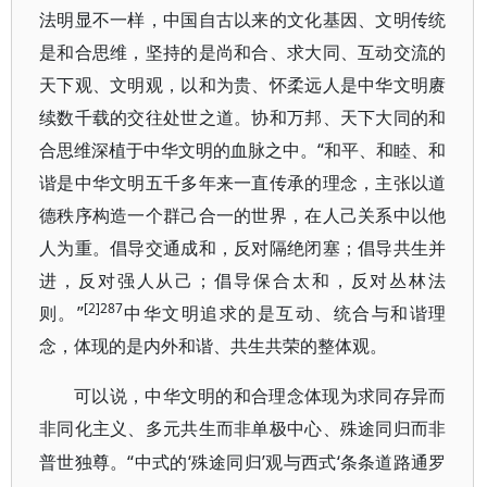
法明显不一样，中国自古以来的文化基因、文明传统
是和合思维，坚持的是尚和合、求大同、互动交流的
天下观、文明观，以和为贵、怀柔远人是中华文明赓
续数千载的交往处世之道。协和万邦、天下大同的和
合思维深植于中华文明的血脉之中。“和平、和睦、和
谐是中华文明五千多年来一直传承的理念，主张以道
德秩序构造一个群己合一的世界，在人己关系中以他
人为重。倡导交通成和，反对隔绝闭塞；倡导共生并
进，反对强人从己；倡导保合太和，反对丛林法
[2]287
则。”
中华文明追求的是互动、统合与和谐理
念，体现的是内外和谐、共生共荣的整体观。
可以说，中华文明的和合理念体现为求同存异而
非同化主义、多元共生而非单极中心、殊途同归而非
“中式的‘殊途同归’观与西式‘条条道路通罗
普世独尊。