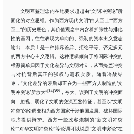
“文明冲突论”所
文明互鉴理念内在地要求超越由
固化的对立思维。作为西方现代文明“白人至上”“西方
至上”的历史底色，其价值观念中内含着扩张性与排他
性的基因，往往表现为单向的、强制的资本主义意志
输出，本质上是一种排斥差异、拒绝平等、否定多元
的西方中心主义逻辑。这种逻辑倾向于将国际冲突的
根源简单归因于文化差异与文明对立，从而掩盖冲突
与对抗背后真正的强权与霸权实质。随着冷战结
束，“文化差异的矛盾却正在为一些西方人制造的‘文
[14]359
明冲突论’所放大”
，夸大、误判了文明的冲突面
“文明
向，忽视、弱化了文明的交流互鉴特征，甚至以
冲突”的论调变相为西方国家干涉他国发展、破坏国际
秩序提供辩护。西方一些政客炮制的“新文明冲突
论”“对华文明冲突论”等论调可以说是“文明冲突论”在