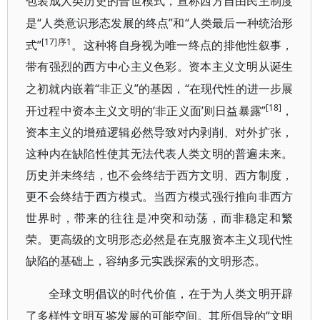
包装成人类历史的普世模式，宣称西方自由民主制度
“人类意识形态发展的终点”和“人类最后一种统治形
是
[17]序1
式”
。这种将自身视为唯一终点的排他性叙事，
带有强烈的西方中心主义色彩。资本主义文明从诞生
“非正义”的基因，“在现代性的进一步展
之初就内嵌着
[18]
开过程中资本主义文明的‘非正义面’则日益暴露”
，
资本主义的增殖逻辑必然导致对内剥削、对外扩张，
这种内在缺陷性使其无法代表人类文明的普遍未来。
历史并未终结，也不会终结于西方文明、西方制度，
更不会终结于西方模式。当西方模式强行推向非西方
世界时，带来的往往是冲突和动荡，而非稳定和繁
荣。更高级的文明形态必然是在克服资本主义现代性
缺陷的基础上，容纳多元实践探索的文明形态。
全球文明倡议的时代价值，在于为人类文明开辟
“文明
了多样性文明互鉴发展的可能空间。其所倡导的