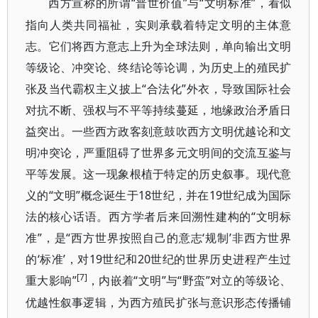
“普世价值”与“文明标准”，看似
西方宣称的所谓
指向人类共同福祉，实则承载着特定文明的主体意
志。它们将西方意志上升为全球法则，单向输出文明
等级论、冲突论、终结论等论调，为历史上的殖民扩
张及当代霸权主义披上“合法化”外衣，导致国际社会
对抗不断、强权与不平等持续蔓延，地缘政治矛盾日
益突出。一些西方政客刻意鼓吹西方文明优越论和文
明冲突论，严重阻碍了世界多元文明间的交流互鉴与
平等发展。这一现象根植于特定的历史叙事。现代意
义的“文明”概念诞生于18世纪，并在19世纪成为国际
法的核心话语。西方学者后来回溯性建构的“文明标
准”，是“西方世界按照自己的意志‘规制’非西方世界
的‘标准’，对19世纪和20世纪的世界历史进程产生过
[7]
重大影响”
“文明”与“野蛮”对立的等级论、
，内嵌着
优越性叙事逻辑，为西方殖民扩张与意识形态传播铺