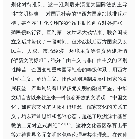
别化对待准则。这一准则后来演变为国际法的主导
性“文明标准”，对国际社会的非西方国家加以排斥对
待，甚至在“开化文明”的粉饰下助长西方对外扩张、
殖民侵略行径。直到第二次世界大战结束、联合国成
立之后才蛰伏了一段时间。但冷战以后西方国家又以
民主、人权、市场经济、环境主义等名义构建所谓
的“新文明标准”，强分自由主义与非自由主义的区别
性阵营，企图变相重构国际社会的等级体系，用西方
中心主义、单边主义、排他规则遏制发展中国家的发
展权益，严重制约着世界多元文明的融通互鉴。中华
文明自古以来就主张一种包容开放的文明观，“中国文
化，如道家文化的阴阳和谐理念、儒家文化的关系主
义，均以辩证思维和包容心态，超越了欧洲源于基督
[21]13
教的二元对立式思维”
。这种文化基因孕育出平
等对待世界多元文明的包容伦理与共生理念。在这种