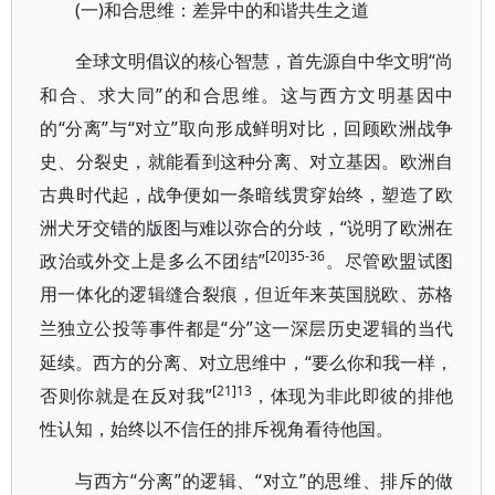
(一)和合思维：差异中的和谐共生之道
“尚
全球文明倡议的核心智慧，首先源自中华文明
和合、求大同”的和合思维。这与西方文明基因中
的“分离”与“对立”取向形成鲜明对比，回顾欧洲战争
史、分裂史，就能看到这种分离、对立基因。欧洲自
古典时代起，战争便如一条暗线贯穿始终，塑造了欧
洲犬牙交错的版图与难以弥合的分歧，“说明了欧洲在
[20]35-36
政治或外交上是多么不团结”
。尽管欧盟试图
用一体化的逻辑缝合裂痕，但近年来英国脱欧、苏格
“分”这一深层历史逻辑的当代
兰独立公投等事件都是
延续。西方的分离、对立思维中，“要么你和我一样，
[21]13
否则你就是在反对我”
，体现为非此即彼的排他
性认知，始终以不信任的排斥视角看待他国。
“分离”的逻辑、“对立”的思维、排斥的做
与西方