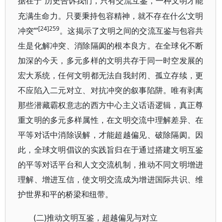
“历史告诉我们，只有交流互鉴，一种文明才能
据在于
充满生命力。只要秉持包容精神，就不存在什么‘文明
[24]259
冲突’”
。这揭示了文明之间的交流互鉴与包容共
生是化解冲突、消除隔阂的根本良方。在全球化不断
加深的今天，多元多样的文明共存于同一时空发展的
宏大系统，任何文明都无法自我封闭、孤立存续，更
不应陷入二元对立、对抗冲突的叙事陷阱。唯有剥离
那些潜藏霸权意志的西方中心主义话语逻辑，真正尊
重文明的多元多样属性，在文明交流中理解差异、在
平等对话中消除误解，才能超越偏见、破除隔阂。因
此，全球文明倡议的实践旨归在于通过搭建文明互鉴
的平等对话平台和人文交流机制，推动不同文明增进
理解、增进互信，使文明交流成为增进国际共识、维
护世界和平的桥梁和纽带。
(二)推动文明互鉴，超越偏见与对立