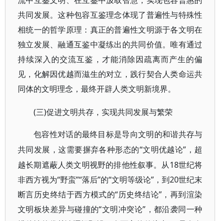
流中互鉴文明、在互鉴中汲取智慧，实现包容普惠的
共同发展。这种包容互鉴理念体现了普遍性与特殊性
相统一的哲学原理：真正的普遍性文明源于各文明在
独立发展、融通互鉴中凝练出的共同价值。唯有通过
持续深入的交流互鉴，才能消除因疏离而产生的偏
见，化解因优越而滋生的对立，践行契合人类命运共
同体的文明理念，最终开辟人类文明新境界。
(三)促进文明共存，实现共同发展与繁荣
包容性对话的最终目标是导向文明的和谐共存与
“文明优越论”，超
共同发展，这需要摒弃各种形态的
越长期遮蔽人类文明视野的排他性叙事。从18世纪将
非西方视为“野蛮”“落后”的“文明等级论”，到20世纪末
断言历史终结于西方模式的“历史终结论”，再到渲染
文明板块差异与碰撞的“文明冲突论”，都沿袭同一种