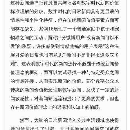
这种新闻选择批评源自其与记者对数字时代新闻价值
标准理解的分歧。数字时代的日常新闻具有更显著的
情感性和个性化特征，但在传统新闻价值要素方面可
能存在缺失。案例16展现了一个普通家庭中孩子和宠
物猫之间的互动，面对部分微博用户“没有新闻可以不
发”的质疑，许多感受到情感共鸣的用户表示“这种温
馨可爱的日常也很有意思”“新闻不是非得报道多灾多
难”。这表明数字时代的新闻选择不必囿于传统新闻价
值理念的框架，而可以尝试寻找一种与特定受众之间
的情感连接，从而实现新闻的价值。部分数字公众以
传统的新闻价值概念理解数字新闻，反映了一定的新
闻敏感性，对新闻筛选流程提出了更高的要求，但也
存在新闻价值理念上的迟滞和认知上的偏颇。
然而，大量的日常新闻涌入公共生活领域也使得
新闻信息出现了过载，非日常新闻的展演空间被挤