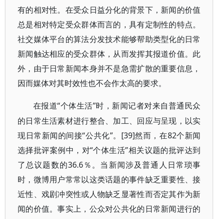
有的相对性。在受众日益分化的背景下，新闻的价值
总是相对特定受众群体而言的，具有定制性的特点。
社交媒体平台的算法分发技术能够帮助类型化的日常
新闻触达相应的受众群体，从而发挥其报道价值。此
外，由于日常新闻本身并不是急需扩散的重要信息，
因而媒体对其时效性也不会作太高的要求。
“个体生活”时，新闻记者对来自普通民众
在报道
的日常生活素材进行整合、加工、回应与呈现，以实
现日常新闻的间接“公共化”。[39]然而，在82个新闻
选择批评案例中，对“个体生活”相关议题的批评达到
了总议题数的36.6％。当新闻涉及普通人日常琐事
时，微博用户常常以这类话题的事件缺乏重要性、接
近性、戏剧冲突性或人物缺乏显著性而否定其作为新
闻的价值。事实上，公众对公共化的日常新闻进行的