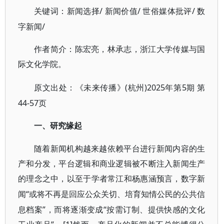
/ 新闻价值/ 世俗媒体批评/ 数
关键词：新闻选择
字新闻/
作者简介：陈宏亮，林承志，浙江大学传媒与国
际文化学院。
(杭州)2025年第5期
原文出处：《未来传播》
第
44-57页
一、研究缘起
随着新闻机构越来越依赖平台进行新闻内容的生
产和分发，平台逻辑和商业逻辑被不断注入新闻生产
的理念之中，以至于学者常江和杨惠涵预言，数字新
“或将不再是回应公众关切、培育知情公民的公共信
闻
息档案”，而将逐渐变成“按需订制、提供快感的文化