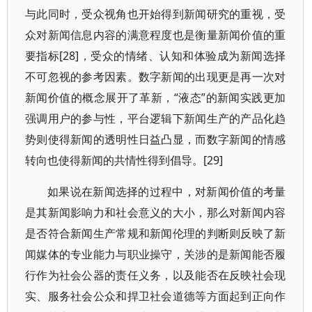
与此同时，受众视角也开始得到新闻研究的重视，受
众对新闻信息内容的满意程度也是衡量新闻价值的重
要指标[28]，受众的情绪、认知和体验成为新闻选择
不可忽视的参考因素。数字新闻的出现更是再一次对
新闻价值的概念展开了革新，“液态”的新闻实践更加
强调用户的参与性，平台逻辑下新闻生产的产品化趋
势则使得新闻的透明性日益凸显，而数字新闻的情感
转向也使得新闻的共情性得到倡导。[29]
如果说在新闻选择的过程中，对新闻价值的考量
是其新闻影响力和社会意义的大小，那么对新闻内容
是否符合新闻生产常规和新闻伦理的判断则反映了新
闻媒体的专业能力与职业操守，关涉的是新闻能否履
行作为社会公器的责任义务，以及能否在反映社会现
实、服务社会公众和捍卫社会道德等方面起到正向作