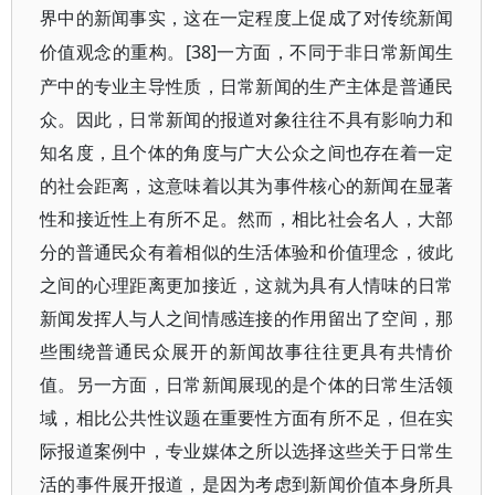
界中的新闻事实，这在一定程度上促成了对传统新闻
[38]一方面，不同于非日常新闻生
价值观念的重构。
产中的专业主导性质，日常新闻的生产主体是普通民
众。因此，日常新闻的报道对象往往不具有影响力和
知名度，且个体的角度与广大公众之间也存在着一定
的社会距离，这意味着以其为事件核心的新闻在显著
性和接近性上有所不足。然而，相比社会名人，大部
分的普通民众有着相似的生活体验和价值理念，彼此
之间的心理距离更加接近，这就为具有人情味的日常
新闻发挥人与人之间情感连接的作用留出了空间，那
些围绕普通民众展开的新闻故事往往更具有共情价
值。另一方面，日常新闻展现的是个体的日常生活领
域，相比公共性议题在重要性方面有所不足，但在实
际报道案例中，专业媒体之所以选择这些关于日常生
活的事件展开报道，是因为考虑到新闻价值本身所具