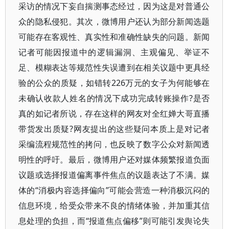
采访的情况下妄自揣测事态经过，因为这是对普通公
众的隐私侵犯。其次，微博用户还认为部分新闻选题
可能存在客观性、真实性和准确性缺失的问题。新闻
记者可能因报道中的逻辑漏洞、主观偏见、举证不
足、模糊表达等规范性失误遭到在相关议题中更具经
验的公众的质疑，如错转226万元的女子为何能够在
未确认收款人姓名的情况下成功完成转账操作?是否
真的如记者所说，存在这样的网友对全红婵大哥直播
带货发出质疑?网友提出的这些疑问本质上是对记者
采编流程规范性的拷问，也反映了数字公众对新闻透
明性的呼吁。最后，微博用户还对媒体频繁报道负面
议题或选择报道偏离事件焦点的议题表达了不满。媒
体的“消极内容选择偏向”可能会营造一种消极沉闷的
信息环境，给受众带来不良的情绪体验，并加重其信
息处理的负担，而“报道焦点偏移”则可能引发舆论失