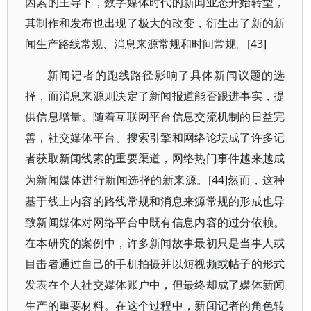
因素的主导下，数字媒体时代的新闻业态开始转型，
其制作和发布也出现了极大的改变，衍生出了新的新
闻生产路线常规、消息来源常规和时间常规。[43]
新闻记者的跑线路径影响了具体新闻议题的选
择，而消息来源则决定了新闻报道能否跟进事实，提
供信息增量。随着互联网平台信息交流机制的日益完
善，社交媒体平台、搜索引擎和网络论坛成了许多记
者获取新闻线索的重要渠道，网络热门事件越来越成
[44]然而，这种
为新闻媒体进行新闻选择的新来源。
基于线上内容的路线常规和消息来源常规的形成也导
致新闻媒体对网络平台中既有信息内容的过分依赖。
在本研究的案例中，许多新闻故事最初只是当事人或
目击者通过自己的手机拍摄并以短视频或帖子的形式
发表在个人社交媒体账户中，但最终却成了媒体新闻
生产的重要材料。在这个过程中，新闻记者的角色转