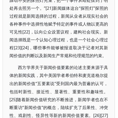
躁动不安的探照灯光束，把一个事件从暗处摆到了明
处再去照另一个。”[21]新闻媒体这台“探照灯”探照的
过程就是新闻选择的过程，新闻从业者从现实社会的
各种事件中选择性地赋予特定的事件或人物以更高的
可见性[22]，以向公众设置议程，建构社会现实。新
闻选择既是一个认知心理过程，也是一个社会心理过
程[23][24]，哪些事件能够被报道取决于记者对其新
闻价值的判断以及新闻生产常规和伦理规范的约束。
西方学界关于新闻价值要素的论述主要来源于具
体的新闻实践，其中美国学者希伯特和麦克道格尔提
“五要素说”受到国内最为普遍的认可，
出的新闻价值
包括时新性、接近性、显著性、重要性和趣味性。
[25]随着新闻价值研究的不断推进，新闻学者也在不
断重访“新闻价值”的概念，陆续扩充了后果性、冲突
性、戏剧性、怪异性等新的新闻价值要素。[26][27]