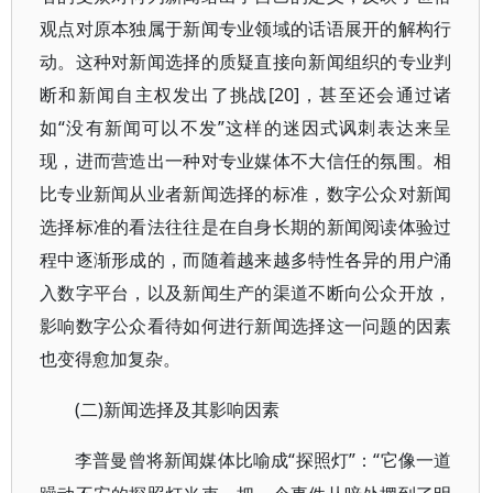
观点对原本独属于新闻专业领域的话语展开的解构行
动。这种对新闻选择的质疑直接向新闻组织的专业判
断和新闻自主权发出了挑战[20]，甚至还会通过诸
如“没有新闻可以不发”这样的迷因式讽刺表达来呈
现，进而营造出一种对专业媒体不大信任的氛围。相
比专业新闻从业者新闻选择的标准，数字公众对新闻
选择标准的看法往往是在自身长期的新闻阅读体验过
程中逐渐形成的，而随着越来越多特性各异的用户涌
入数字平台，以及新闻生产的渠道不断向公众开放，
影响数字公众看待如何进行新闻选择这一问题的因素
也变得愈加复杂。
(二)新闻选择及其影响因素
“探照灯”：“它像一道
李普曼曾将新闻媒体比喻成