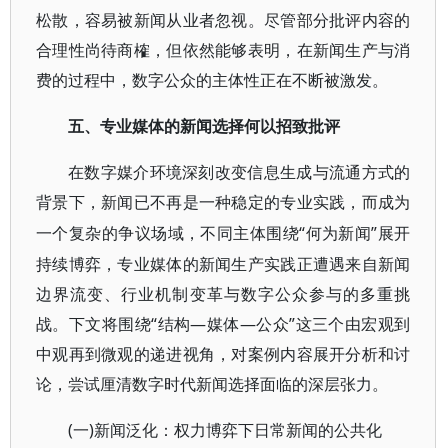
松散，容易被新闻从业者忽视。尽管部分批评内容的
合理性尚待商榷，但依然能够表明，在新闻生产与消
费的过程中，数字公众的主体性正在不断被激发。
五、专业媒体的新闻选择何以招致批评
在数字媒介环境深刻改变信息生成与流通方式的
背景下，新闻已不再是一种稳定的专业实践，而成为
“何为新闻”展开
一个复杂的争议场域，不同主体围绕
持续博弈，专业媒体的新闻生产实践正遭遇来自新闻
边界流变、行业机制变革与数字公众参与的多重挑
战。下文将围绕“结构—媒体—公众”这三个由宏观到
中观再到微观的递进视角，对案例内容展开分析和讨
论，尝试厘清数字时代新闻选择面临的深层张力。
(一)新闻泛化：权力博弈下日常新闻的公共化