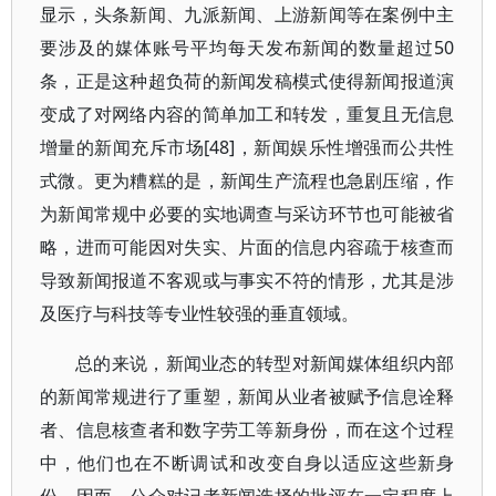
显示，头条新闻、九派新闻、上游新闻等在案例中主
要涉及的媒体账号平均每天发布新闻的数量超过50
条，正是这种超负荷的新闻发稿模式使得新闻报道演
变成了对网络内容的简单加工和转发，重复且无信息
增量的新闻充斥市场[48]，新闻娱乐性增强而公共性
式微。更为糟糕的是，新闻生产流程也急剧压缩，作
为新闻常规中必要的实地调查与采访环节也可能被省
略，进而可能因对失实、片面的信息内容疏于核查而
导致新闻报道不客观或与事实不符的情形，尤其是涉
及医疗与科技等专业性较强的垂直领域。
总的来说，新闻业态的转型对新闻媒体组织内部
的新闻常规进行了重塑，新闻从业者被赋予信息诠释
者、信息核查者和数字劳工等新身份，而在这个过程
中，他们也在不断调试和改变自身以适应这些新身