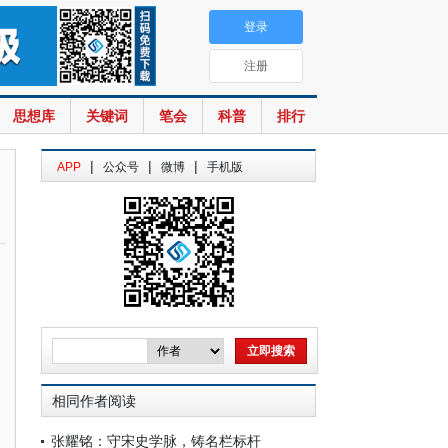
登录
注册
思想库
关键词
笔会
科普
排行
|
|
|
APP
公众号
微博
手机版
相同作者阅读
张耀铭：守宋史学脉，铸名栏标杆