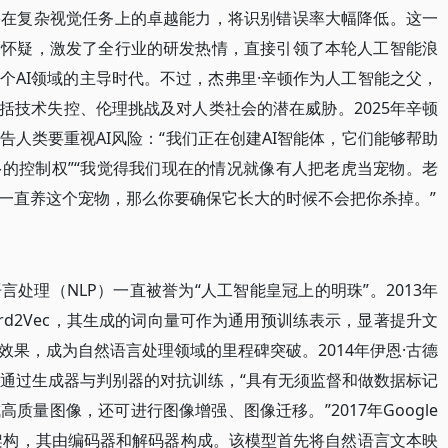
络在复杂视觉任务上的卓越能力，将识别错误率大幅降低。这一
的怀疑，激发了全行业的研发热情，直接引领了本轮人工智能浪
个AI领域的主导时代。不过，杰弗里·辛顿作为人工智能之父，
括技术失控、伦理挑战及对人类社会的潜在威胁。2025年辛顿
人类要重视AI风险：“我们正在创建AI智能体，它们能够帮助
的控制权”“我觉得我们现在的情况就像有人把老虎当宠物。老
一直养这个宠物，那么你要确保它长大的时候不会把你杀掉。”
处理（NLP）一直被誉为“人工智能皇冠上的明珠”。2013年
rd2Vec，其生成的词向量可作为通用预训练表示，显著提升文
果，成为自然语言处理领域的里程碑突破。2014年伊恩·古德
其通过生成器与判别器的对抗训练，“具有无须监督和做数据标记
质量图像，还可进行图像增强、图像迁移。”2017年Google
mer架构，其由编码器和解码器构成。该模型首先将自然语言文本映