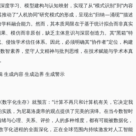
深度学习、模型建构与认知映射，实现了从“模式识别”到“内容
推动了“人机协同”研究模式的形成，呈现出“归纳—涌现”“描述
跨学科融合能力。然而，其本质局限在于基于统计拟合而非真实
果、模仿而非原创，缺乏主体意识与深层创造力。其“黑箱”特
、侵蚀学术信任体系。因此，必须明确其“协作者”定位，构建
的数智素养，坚守人文精神与批判思维，在技术赋能与学术本真
。
辑 生成内容 生成边界 生成警示
的《数字化生存》就预言：“计算不再只和计算机有关，它决定我
球的实践，为尼葛洛庞帝的观点提供了完美的演绎。在当今数智时
情绪与心理、关系、评价，人的多种维度，都有可能被数据化，
。数字化进程的全面深化，正在全球范围内持续激发对人工智能