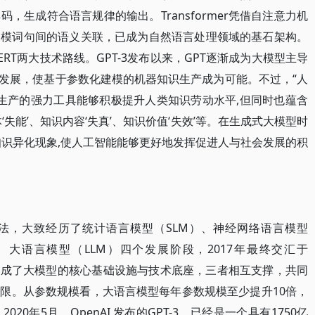
，生成符合语言规律的输出。Transformer凭借自注意力机
建模词句间的语义关联，已成为自然语言处理领域的基石架构。
T与BERT两大技术路线。GPT-3发布以来，GPT逐渐成为大模型主导
力发展，使基于参数化建模的机器知识生产成为可能。不过，“人
识生产的强力工具能够积极提升人类知识劳动水平,但同时也蕴含
失能’、知识内容‘失真’、知识价值‘失效’等。在生成式大模型时
知识异化现象,使人工智能能够更好地发挥促进人与社会发展的积
法，大致经历了统计语言模型（SLM）、神经网络语言模型
、大语言模型（LLM）四个发展阶段，2017年最终交汇于
、算法构成了大模型的核心基础设施与技术底座，三者相互支撑，共同
限。从参数规模看，大语言模型每年参数规模至少提升10倍，
0年5月，OpenAI 发布的GPT-3，已经是一个具有1750亿