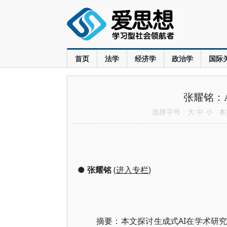
首页
法学
经济学
政治学
国际
张耀铭：
选择字号：
大
中
小
本文
●
张耀铭
(
进入专栏
)
摘要：本文探讨生成式AI在学术研