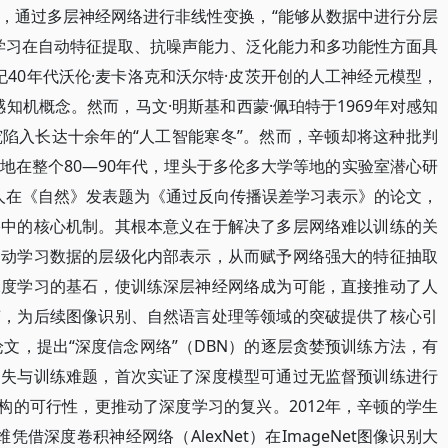
，通过多层神经网络进行非线性变换，“能够从数据中进行分层
度学习在自动特征提取、抗噪声能力、泛化能力和多功能性方面具
纪40年代沃伦·麦卡洛克和沃尔特·皮茨开创的人工神经元模型，
感知机概念。然而，马文·明斯基和西蒙·佩珀特于1969年对感知
陷入长达十余年的“人工智能寒冬”。然而，辛顿却将这种批判
地在整个80—90年代，埋头于多伦多大学等地的实验室潜心研
等人在《自然》发表题为《通过反向传播误差学习表示》的论文，
络中的核心机制。其根本意义在于解决了多层网络难以训练的关
自动学习数据的层级化内部表示，从而赋予网络强大的特征抽取
深度学习的基石，使训练深层神经网络成为可能，直接推动了人
变，为后续图像识别、自然语言处理等领域的突破提供了核心引
论文，提出“深度信念网络”（DBN）的逐层贪婪预训练方法，有
消失与训练难题，首次实证了深度模型可通过无监督预训练进行
构的可行性，更推动了深度学习的复兴。2012年，辛顿的学生
借深度卷积神经网络（AlexNet）在ImageNet图像识别大