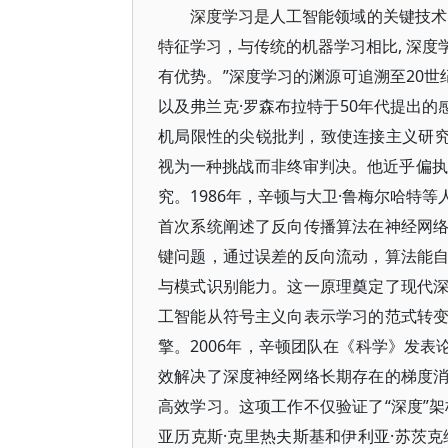
深度学习是人工智能领域的关键技术
特征学习，与传统的机器学习相比, 深
有优势。”深度学习的渊源可追溯至20世
以及弗兰克·罗森布拉特于50年代提出的
机局限性的尖锐批判，致使连接主义研究
视为一种挑战而非终审判决。他近乎偏执
究。1986年，辛顿与大卫·鲁梅尔哈特
首次系统阐述了反向传播算法在神经网
键问题，通过误差的反向流动，算法能
与模式识别能力。这一原理奠定了现代
工智能从符号主义向表示学习的范式转
擎。2006年，辛顿团队在《科学》发表
效解决了深度神经网络长期存在的梯度
高效学习。这项工作不仅验证了“深度”架
亚历克斯·克里热夫斯基和伊利亚·苏茨克维凭