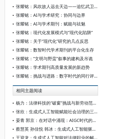
张耀铭：风吹故人远去天边——追忆武卫华
张耀铭：AI与学术研究：协同与边界
张耀铭：AI与学术期刊：赋能与祛魅
张耀铭：现代化发展模式与“现代化陷阱”
张耀铭：关于“现代化”研究的几点反思
张耀铭：数智时代学术期刊的平台化生存
张耀铭：“文明与野蛮”叙事的建构及吊诡
张耀铭：学术期刊高质量发展的新趋势
张耀铭：挑战与进路：数字时代的同行评议
相同主题阅读
杨力：法律科技的“破窗”挑战与新劳动范式认识论
张欣：生成式人工智能赋能社会治理的三重维度
晏青 郭京：在对话中涌现：AIGC时代的对话式信息生态及认知共同体
蔡慧英 孙佳悦 韩冰：生成式人工智能驱动下未来教师的角色演进与专业发展
王迎龙：生成式人工智能对法律职业的解构与重塑