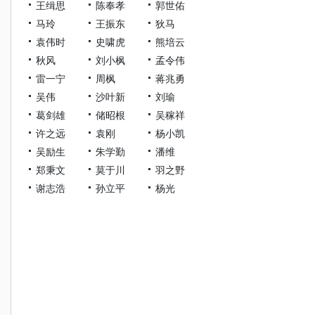
王缉思
陈奉孝
郭世佑
马玲
王振东
狄马
袁伟时
史啸虎
熊培云
秋风
刘小枫
孟令伟
雷一宁
周枫
蒋兆勇
吴伟
沙叶新
刘瑜
葛剑雄
储昭根
吴稼祥
许之远
袁刚
杨小凯
吴励生
朱学勤
潘维
郑秉文
莫于川
羽之野
谢志浩
孙立平
杨光