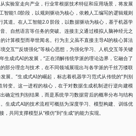
术从实验室走向产业，行业常根据技术特征和应用场景，将发展
工智能1.0阶段，以规则驱动为核心，依赖人工编写的逻辑规则
行其道。在人工智能2.0 阶段，以数据驱动为核心，基于机器学
语音、自然语言等任务的突破。连接主义通过模拟人脑神经元之
的计算模型而举世闻名。行为主义虽不直接主导AI的核心算法
环境交互”“反馈强化”等核心思想，为强化学习、人机交互等关键
年生成式AI的发展，“正在消解传统学派的理论边界，它融合了
派的部分理念与技术，在不同领域展现出与各学派的千丝万缕联
发展。”生成式AI的崛起，标志着机器学习范式从传统的“判别
本性转变。这一进程的核心，在于对数据生成机制进行逆向建模
输出确定性判别结果，而是系统学习数据背后的概率分布与结构
。生成式AI的技术流程可概括为深度学习、模型构建、训练优
，共同支撑模型从“模仿”到“生成”的能力实现。