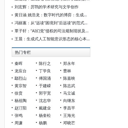
刘宏辉：厉鹗的学术研究与文学创作
黄日涵 姚浩龙：数字时代的博弈：生成式人工智能对国家意识形态安全的影响
冯丽蕙：从“远读”困境到“后远读”的范式突围
覃子轩：“AI幻觉”侵权的司法规制现状及展望
王晨：生成式人工智能意识形态的核心本质、渗透机制与治理要义
热门专栏
秦晖
陈行之
郑永年
龙应台
丁学良
曹林
鄢烈山
傅国涌
陈嘉映
黄宗智
于建嵘
陈志武
徐贲
郭宇宽
马立诚
杨祖陶
沈志华
向继东
赵汀阳
戴建业
李昌平
张鸣
杨奎松
王海光
周濂
杨鹏
邓晓芒