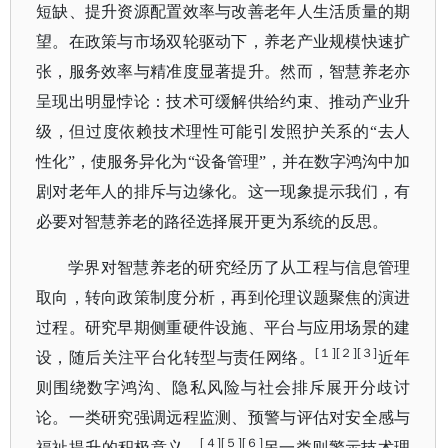
短缺、提升资源配置效率与改善老年人生活质量的期
望。在政策与市场双轮驱动下，养老产业规模快速扩
张，服务效率与精准度显著提升。然而，智慧养老亦
呈现出明显悖论：技术可缓解供给约束、推动产业升
级，但过度依赖技术理性可能引发照护关系的
“去人
性化”，使服务异化为“设备管理”，并在数字鸿沟中加
剧对老年人的排斥与边缘化。这一现象提示我们，有
必要对智慧养老的路径选择展开更为系统的反思。
学界对智慧养老的研究经历了从工程与信息管理
取向，转向政策制度分析，再到伦理议题聚焦的演进
过程。研究早期侧重硬件设施、平台与应用场景的建
[１][２][３]
设，随后关注平台化转型与责任网络。
近年
则围绕数字鸿沟、隐私风险与社会排斥展开分歧讨
论。一类研究强调远程监测、预警与评估对安全感与
[４][５][６]
福祉提升的积极意义，
另一类则警示技术理