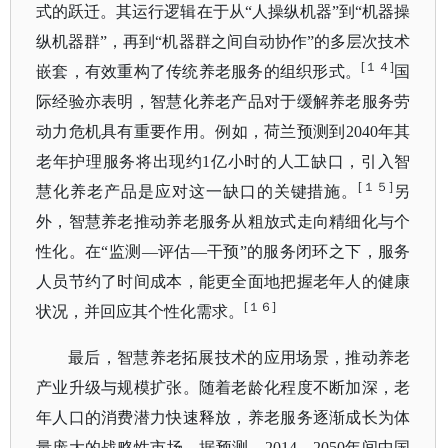
式的跃迁。其运行逻辑在于从“人操纵机器”到“机器操
纵机器群”，再到“机器群之间自动协作”的多层次技术
[１４]
嵌套，有效重构了传统养老服务的组织形式。
国
际经验亦表明，智慧化养老产品对于缓解养老服务劳
动力危机具有重要作用。例如，荷兰预测到
2040年其
老年护理服务将出现约1亿小时的人工缺口，引入智
[１５]
慧化养老产品是应对这一缺口的关键措施。
另
外，智慧养老推动养老服务从粗放式走向精细化与个
性化。在
“监测—评估—干预”的服务闭环之下，服务
人员节约了时间成本，能更全面地把握老年人的健康
[１６]
状况，并回应其个性化需求。
最后，智慧养老拓展技术的应用场景，推动养老
产业升级与规模扩张。随着老龄化程度不断加深，老
年人口的消费潜力快速释放，养老服务逐渐成长为体
量庞大的战略性市场。据预测，
2014—2050年间中国