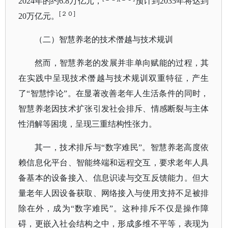
2024年的约6.8万亿元，
预计到
2035年将达到
[２０]
20万亿元。
（二）智慧养老的技术僭越与技术规训
然而，智慧养老的发展并非单向赋能的过程，其
在实践中呈现技术僭越与技术规训双重特征，产生
了
“智慧悖论”。在显著改善老年人生活条件的同时，
智慧养老因技术扩张引发社会排斥、情感断裂与主体
性消解等困境，呈现三重结构性张力。
其一，技术排斥与
“数字难民”。智慧养老高度依
赖信息化平台、智能终端和远程交互，要求老年人具
备基本的设备接入、信息识读与交互反馈能力。但大
量老年人因设备获取、网络接入与使用支持不足被排
除在外，成为“数字难民”。这种排斥不仅是操作障
碍，更嵌入社会结构之中，形成多维不平等，表现为