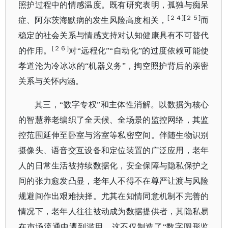
照护过程中的情感温度。既有研究表明，孤独与痴呆
[２４][２５]
症、阿尔茨海默病的发生风险高度相关，
而
稳定的社会关系与情感支持对认知健康具有不可替代
[２６]
的作用。
对
“远程化”“自动化”的过度依赖可能使
孝道沦为冷冰冰的“机器义务”，掏空照护背后的亲密
关系与关怀内涵。
其三，
“数字专权”和主体性消解。以数据为核心
的智慧养老编织了全天候、全场景的监控网络，其监
控范围延伸至卧室与浴室等私密空间。伴随生物识别
摄像头、语音交互设备和定位装置的广泛应用，老年
人的日常生活被持续数据化，安全保障与隐私保护之
间的张力愈发凸显，老年人不得不在尊严让渡与风险
规避间作出艰难抉择。尤其在知情同意机制不完善的
情况下，老年人往往被动成为数据提供者，其隐私易
在市场流通中遭到滥用。这不仅制造了“数字圆形监