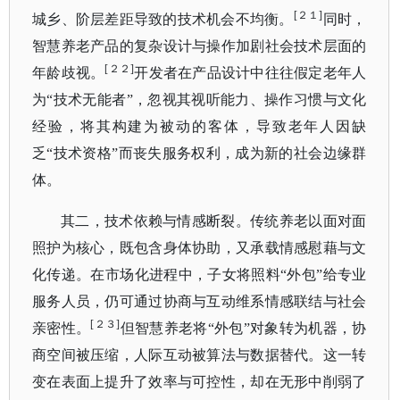
[２１]
城乡、阶层差距导致的技术机会不均衡。
同时，
智慧养老产品的复杂设计与操作加剧社会技术层面的
[２２]
年龄歧视。
开发者在产品设计中往往假定老年人
为
“技术无能者”，忽视其视听能力、操作习惯与文化
经验，将其构建为被动的客体，导致老年人因缺
乏“技术资格”而丧失服务权利，成为新的社会边缘群
体。
其二，技术依赖与情感断裂。传统养老以面对面
照护为核心，既包含身体协助，又承载情感慰藉与文
化传递。在市场化进程中，子女将照料
“外包”给专业
服务人员，仍可通过协商与互动维系情感
联结与社会
[２３]
亲密性。
但智慧养老将
“外包”对象转为机器，协
商空间被压缩，人际互动被算法与数据替代。
这一转
变在表面上提升了效率与可控性，却在无形中削弱了