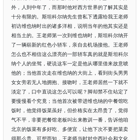
外，人到中年了，而那时他对西方世界的了解其实是
十分有限的。斯坦科尔纳先生曾私下透露给我王老师
初访维也纳时出的诸多洋相，说明当年的他其实还是
相当土的。王老师第一次到维也纳时，斯坦科尔纳开
了一辆崭新的红色小轿车，亲自去机场接他。王老师
怎么也不相信这么漂亮的一部轿车真的就是斯坦科尔
纳个人的坐驾，硬说这车一定是他从哪里借来故意唬
他的；当他首次走在维也纳的大街上，看到街头男男
女女旁若无人地拥抱、接吻时，王老师居然一下就不
淡定了，口中直说这怎么可以呢？脚却禁不住站定了
要慢慢看个究竟；当他首次被带进维也纳的中餐馆吃
饭时，他觉得饭菜虽好，但价格实在太昂贵了，觉得
气不平，非要把餐馆老板叫出来教训一番，告诉他咱
北京的饭菜有多好吃、多便宜，让他下次不要把菜卖
得那么贵。可想而知，王老师当时对中西社会和文化