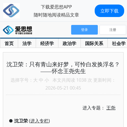
下载爱思想APP
立即下载
随时随地阅读精品文章
登录
注册
首页
法学
经济学
政治学
国际关系
社会学
沈卫荣：只有青山来好梦，可怜白发换浮名？
——怀念王尧先生
选择字号：
大
中
小
本文共阅读 1038 次 更新时间：
2026-05-21 00:45
进入专题：
王尧
●
沈卫荣
(
进入专栏
)