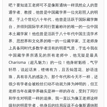
吧？要知道王老师可不是像斯通纳一样泯然众人的普
通学者、教授，他曾是中国藏学界一位光彩照人的明
星。于上个世纪八十年代，他曾是活跃于国际藏学舞
台，并得到国际学术同行普遍称许的唯一的一位中国
本土藏学家！他也曾是活跃于八十年代中国主流学术
界、思想界和文化界的唯一的一位藏学家。王老师身
上具备同时代多数学者没有的明星气质，于迄今我在
中国藏学界所遇见的所有老师中，他无疑是最具
Charisma（超凡魅力）的一位！他身材魁梧，气宇
轩昂，说起话来，铿锵有力，且舌灿莲花、妙语连
珠，具有非凡的感染力。那个年代和今天不一样，还
很少有学者会被粉丝们动不动就力捧为神明的，但王
老师当年在藏学界确实是神一样的存在，受到了同行
和学生对明星一样的追捧。我一直以为像王老师这样
级别的明星学者，他身后的结局应该不会像斯通纳那