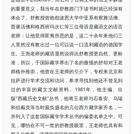
的重要意义，我当年在舒教授门下读书时就已经深有
体会了。舒教授曾抱怨波恩大学中亚系有察雅活佛、
普康活佛和格西班玛次仁等三位母语是藏语文的语言
老师：让他觉得匪夷所思的是，这二十余年来他们三
人竟然没有教出过一位可以说一口流利藏语的德国学
生。王尧老师的藏语显然说得比舒教授更自然、更标
准，所以，于国际藏学界出了名的傲慢的舒却对王老
师格外推崇，他曾在王老师的引介下，专程来北京和
拉萨进行学术交流和访问，希求寻找到他还不曾见到
过的丰富的藏文文献资料。1981年，他主编、出
版“西藏历史文献”丛书，他将王老师与石泰安、乌瑞
和伯戴克等当时最负盛名的几位西方藏学家齐名，一
并列入了这套国际藏学学术丛书的编委名单之中。可
见，哪怕在不可一世的舒教授眼里，王老师也具有和