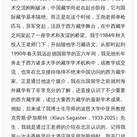
术交流刚刚破冰，中国藏学尚处在起步阶段，它与国
际藏学基本隔绝。而正是在这个时候，王尧老师单枪
匹马，异军突起，活跃于西方藏学舞台，在中西藏学
之间架起了一座学术和友谊的桥梁。我于1984年秋天
投入王老师门下，开始随他学习藏语文。从那时起到
1990年春天我远赴德国留学的五六年间，我见他长年
奔走于西方诸多大学的藏学学术机构中，或教学或交
流，也常在北京接待络绎不绝来中国访问的西方藏学
家。正是通过他这个媒介，我在出国留学之前就对海
外藏学有了非常充分的了解，还直接认识了不少重要
的西方藏学家，读过大量西方藏学的最新学术成果。
例如，后来成了我博士生导师的波恩大学中亚所教授
克劳斯·萨加斯特（Klaus Sagaster，1933-2025）先
生，我就是通过王老师的介绍在北京认识的。记得我
第一次去香格里拉大酒店拜见萨加斯特时，我开口就