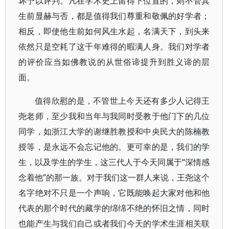
坏予以评判。凡在学术史上留得下位置的，则不管其
生前显赫与否，都是值得我们尊重和敬佩的好学者；
相反，即使他生前如何风生水起，名满天下，到头来
依然只是空耗了这千年难得的暇满人身。我们对学者
的评价应当如佛教说的从世俗谛提升到胜义谛的层
面。
值得欣慰的是，不管世上今天还有多少人记得王
尧老师，至少我和当年与我同时受教于他门下的几位
同学，如浙江大学的谢继胜教授和中央民大的陈楠教
授等，是永远不会忘记他的。更可幸的是，我们的学
生，以及学生的学生，这三代人于今天同属于“深情感
念着他”的那一族。对于我们这一群人来说，王尧这个
名字绝对不只是一个声响，它既能唤起大家对他和他
代表的那个时代的藏学的绵绵不绝的怀旧之情，同时
也能产生与我们自己或者我们今天的学术生涯相关联