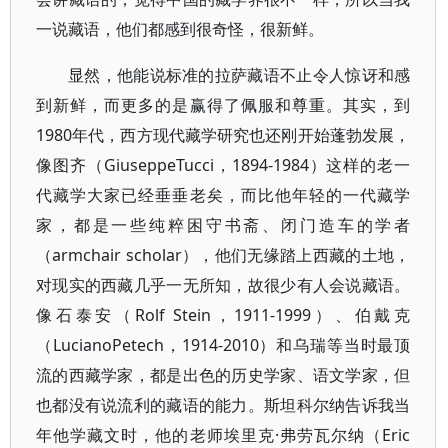
一说藏语，他们都感到很奇怪，很新鲜。
显然，他能说标准的拉萨藏语不止令人惊讶和感
到新鲜，而更多的是赢得了佩服和尊重。其实，到
1980年代，西方现代藏学研究也还刚开始蓬勃发展，
像图齐（GiuseppeTucci，1894-1984）这样的老一
代藏学大家已经垂垂老矣，而比他年轻的一代藏学
家，都是一些纯粹困守书斋、闭门造车的学者
（armchair scholar），他们无缘踏上西藏的土地，
对现实的西藏几乎一无所知，故很少有人会说藏语。
像石泰安（Rolf Stein，1911-1999）、伯戴克
（LucianoPetech，1914-2010）和乌瑞等当时最顶
流的西藏学家，都是出色的历史学家、语文学家，但
也都没有说流利的藏语的能力。斯坦科尔纳告诉我当
年他学藏文时，他的老师埃里克·弗劳瓦尔纳（Eric