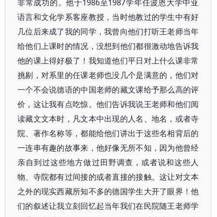
非常成功的。他于1986至1987学年任波恩大学中亚
语言和文化学系客座教授，当时他教过的学生中有好
几位后来成了我的同学，我曾向他们打听王老师当年
给他们上课时的情况，没想到他们都很激动地告诉我
他的课上得好极了！我知道他们平日对上什么课非常
挑剔，对系里的任课老师也没几个是满意的，他们对
一个不会说德语的中国老师的藏文课给予那么高的评
价，这让我有点吃惊。他们告诉我说王老师和他们阅
读藏文文本时，凡文本中出现的人名、地名，或者寺
院、著作名称等，都能给他们讲出于这些名相背后的
一连串有趣的故事来，他好像无所不知，因为他曾经
亲自到过这些地方做过田野调查，或者说和这些人
物、寺院都有过间接的或者直接的接触。这让对文本
之外的现实西藏所知不多的德国学生大开了眼界！他
们的叙述让我立刻回忆起当年我们在民院随王老师学