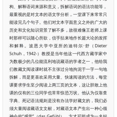
构、解释语词来源和意义，拆解语词的语法功能等，
最重视的是对文本的语文学分析，一堂课下来常常只
能读完几个句子。他们对文本字面意义之外的广大的
历史和文化知识背景了解不多，故很难像王老师上课
时那样可以随心所欲，信手拈来地作长篇大论的发挥
和解释。波恩大学中亚所的迪特尔·舒（Dieter
Schuh，1942-）教授是当年他这一代西方藏学家中
为数极少的几位能流利地说藏语的学者之一，他给我
们教藏文阅读课时就不主张过分地拘泥于一字一句地
拆解，而是更喜欢采用大量、快速阅读的方法，每堂
课要求学生至少阅读上两三页的文本，这让胆敢上他
课的仅有的三位同学也常常惊恐万状。他认为仅靠查
字典、死记语法规则是没有办法学好藏文的，我们必
须大量阅读藏语文文献，对藏语文本产生出一种心领
神会的“感觉”（das Gefühl），方才可能成为一名好