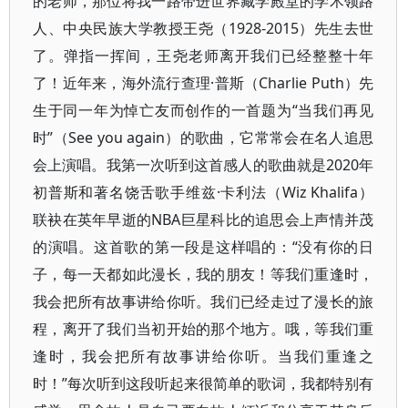
的老师，那位将我一路带进世界藏学殿堂的学术领路
人、中央民族大学教授王尧（1928-2015）先生去世
了。弹指一挥间，王尧老师离开我们已经整整十年
了！近年来，海外流行查理·普斯（Charlie Puth）先
生于同一年为悼亡友而创作的一首题为“当我们再见
时”（See you again）的歌曲，它常常会在名人追思
会上演唱。我第一次听到这首感人的歌曲就是2020年
初普斯和著名饶舌歌手维兹·卡利法（Wiz Khalifa）
联袂在英年早逝的NBA巨星科比的追思会上声情并茂
的演唱。这首歌的第一段是这样唱的：“没有你的日
子，每一天都如此漫长，我的朋友！等我们重逢时，
我会把所有故事讲给你听。我们已经走过了漫长的旅
程，离开了我们当初开始的那个地方。哦，等我们重
逢时，我会把所有故事讲给你听。当我们重逢之
时！”每次听到这段听起来很简单的歌词，我都特别有