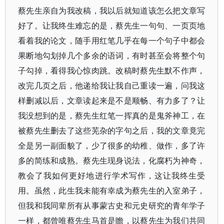
蔡先生亲自为我改稿，我以后就知道该怎么把文章写
好了。让我终生难忘的是，蔡先生一句句、一页页地
看着我的论文，随手用红笔几乎在每一个句子中都会
果断地勾划掉几个多余的语词，有时甚至会将整个句
子勾掉，看得我心惊肉跳。改稿时蔡先生默不作声，
改完几页之后，他递给我让我自己重读一遍，问我这
样删减以后，文章读起来是不是顺畅、有力多了？让
我没想到的是，蔡先生红笔一挥真的是鬼斧神工，在
被蔡先生删去了这些芜杂的字句之后，我的文章竟完
全是另一副面貌了，少了很多的幼稚、做作，多了许
多的简练和成熟。蔡先生现身说法，化腐朽为神奇，
教会了我如何更好地进行学术写作，这让我终生受
用。虽然，此生我未能有幸成为蔡先生的入室弟子，
但我和我同辈所有从事蒙古史和元史研究的青年学子
一样，都曾唯蔡先生马首是瞻，以蔡先生为我们共同