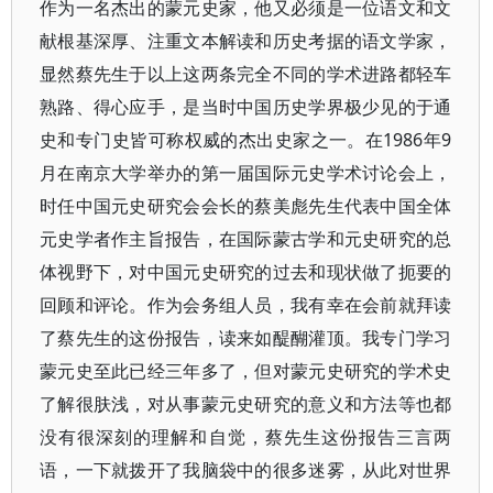
作为一名杰出的蒙元史家，他又必须是一位语文和文
献根基深厚、注重文本解读和历史考据的语文学家，
显然蔡先生于以上这两条完全不同的学术进路都轻车
熟路、得心应手，是当时中国历史学界极少见的于通
史和专门史皆可称权威的杰出史家之一。在1986年9
月在南京大学举办的第一届国际元史学术讨论会上，
时任中国元史研究会会长的蔡美彪先生代表中国全体
元史学者作主旨报告，在国际蒙古学和元史研究的总
体视野下，对中国元史研究的过去和现状做了扼要的
回顾和评论。作为会务组人员，我有幸在会前就拜读
了蔡先生的这份报告，读来如醍醐灌顶。我专门学习
蒙元史至此已经三年多了，但对蒙元史研究的学术史
了解很肤浅，对从事蒙元史研究的意义和方法等也都
没有很深刻的理解和自觉，蔡先生这份报告三言两
语，一下就拨开了我脑袋中的很多迷雾，从此对世界