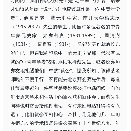
时间内，我们都以为蔡先生是“老一辈”的学者，后来
才知道从年龄上说他当时也应该算作是一位“中青年学
者”，他曾是老一辈元史学家、南开大学杨志玖
（1915-2002）先生的学生，比当时多位著名的中青
年蒙元史家，如亦邻真（1931-1999）、周清澍
（1931- ）、周良宵（1931-）、陈得芝等也就略长几
岁而已，但在我的印象中，蒙元史学界那一代很有成
就的“中青年学者”都以师礼敬待蔡先生，或者说亦师
亦友地礼遇他们口中的“蔡公”。据我所知，陈得芝老
师晚年不便于行，不再能去北京拜会蔡先生后，每逢
佳节最要紧的一件事就是要给蔡公打电话问候，向他
汇报近来学术和生活中的新收获和新体会，而蔡先生
同样也时常会给他打电话，有时来回电话打得稍有点
迟了，他们就会互相担心、牵挂，足见他们几十年间
亦师亦友的学术情谊是多么深厚！上个世纪八九十年