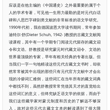
应该是在他主编的《中国通史》之外最重要的属于个
人的学术专著，可见他一生用力最勤的是对元代白话
碑和八思巴字碑刻类文献的非常标准的语文学研究。
1990年代初，我在德国波恩大学读书期间，常年参加
迪特尔·舒(Dieter Schuh, 1942- )教授的古藏文文献阅
读课程，其中有一个学期专门阅读元代留存的藏文诏
令和文诰。舒教授是研究蒙元时代藏文诏令、文诰的
世界最顶级的专家，早年有相关经典的专著出版。但
当我们一字一句地精读这些元代古藏文文书时，却依
然常常被其中出现的那些只有元代官方文献中才会出
现的冷僻词汇难倒，这些词汇在当年所有的藏文词典
中都找不到，虽然舒教授常常凭借其天才的直觉给出
这些词汇的意义，但终究缺乏语文学的依据，而由于
我们这些藏学家对蒙元制度和历史的了解远不够深
入，故对这些元代古藏文文本的解读遇到了很大障