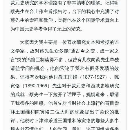
蒙元史研究的学术理路有了非常清晰的理解。记得听
蔡先生在台上作主旨报告时，台下的我心中充满了对
蔡先生的崇拜和敬仰，觉得他在这个国际学术舞台上
为中国元史学者争得了无上的光荣。
大概因为我主要是一位喜欢细究文本和考据的语
文学家，故对蔡先生众多能“通古今之变，成一家之
言”类的鸿篇巨制读得不多，但曾有几次向蔡先生单独
请益学问的机会，他的宏论于我常有振聋发聩的效
果。记得有次我向他讨教王国维（1877-1927）、陈
寅恪（1890-1969）先生对于蒙元史和西域史地研究
的成就，蔡先生一下拉开了话匣子，娓娓道来，廓清
了我很多的困惑。他首先对当时社会上流行的盲目崇
拜王国维和陈寅恪二位大师的现象提出了尖锐的批
评，他说时下津津乐道王国维和陈寅恪的那些人多半
根本就不懂他们二人的学问，所以，谈王国维者多半