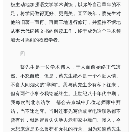
极主动地加强语文学学术训练，以弥补自己早年的不
足，将学问做得更好、更完美。直至晚年，蔡先生对
他的旧著一而再、再而三地进行修订，并坚持不懈地
从事元代碑铭文书的解读工作，终于成为这个学术领
域无可挑剔的权威学者。
四
蔡先生是一位学术伟人，于人面前始终正气凛
然、不怒自威。但是，蔡先生绝不是一个不近人情、
不食人间烟火的“学阀”。我与蔡先生少有私下往来，
但有两件小事令我铭感终生。上世纪八十年代中期，
我每次到北京访学，都会去京城中几位老师家中拜
访，当不速之客。当时连事先写信或者电话联系都不
曾有过，就是冒冒失失地去老师家中敲门、闯入，今
天想来这是多么鲁莽和无礼的行为。因为知道蔡先生