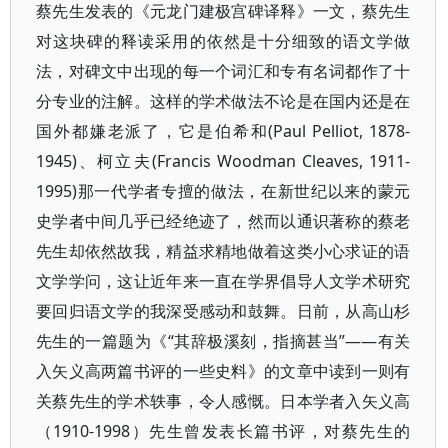
蔡先生发表的《元龙门建极宫碑译释》一文，蔡先生
对这块碑的释读采用的依然是十分细致的语文学做
法，对碑文中出现的每一个词汇和专有名词都作了十
分专业的注解。这样的学术做法不论是在国内还是在
国外都嫌老派了，它是伯希和(Paul Pelliot, 1878-
1945)、柯立夫(Francis Woodman Cleaves, 1911-
1995)那一代学者专擅的做法，在新世纪以来的蒙元
史学者中间几乎已经绝迹了，然而以通识著称的蔡老
先生却依然故我，精益求精地做着这类小心求证的语
文学学问，这让近年来一直在学界倡导人文学术研究
要回归语文学的我深受感动和鼓舞。日前，从高山杉
先生的一篇题为《“其辞极溪刻，指摘甚当”——有关
入矢义高两篇书评的一些史料》的文章中读到一则有
关蔡先生的学术轶事，令人感慨。日本学者入矢义高
（1910-1998）先生曾发表长篇书评，对蔡先生的