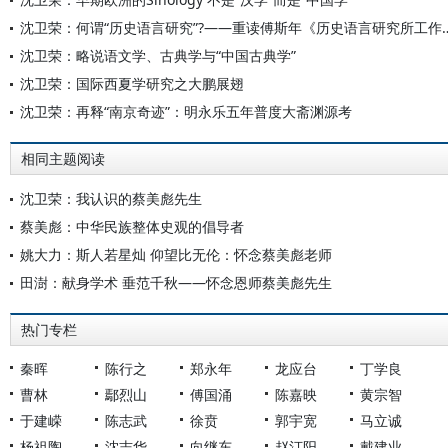
沈卫荣：何谓“历史语言研究”?——重读
沈卫荣：略说语文学、古典学与“中国古典学”
沈卫荣：国际西夏学研究之大鹏展翅
沈卫荣：再释“南京奇迹”：明永乐五年普度大斋渊源考
相同主题阅读
沈卫荣：我认识的蔡美彪先生
蔡美彪：中华民族整体史观的倡导者
姚大力：斯人若星灿 仰望比无伦：怀念蔡美彪老师
田澍：献身学术 垂范千秋——怀念恩师蔡美彪先生
热门专栏
秦晖
陈行之
郑永年
龙应台
丁学良
曹林
鄢烈山
傅国涌
陈嘉映
黄宗智
于建嵘
陈志武
徐贲
郭宇宽
马立诚
杨祖陶
沈志华
向继东
赵汀阳
戴建业