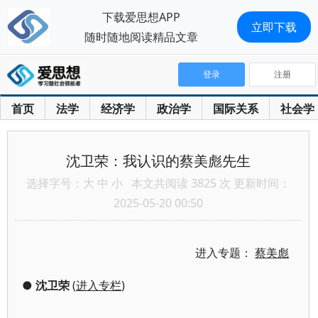
下载爱思想APP
立即下载
随时随地阅读精品文章
登录
注册
首页
法学
经济学
政治学
国际关系
社会学
沈卫荣：我认识的蔡美彪先生
选择字号：
大
中
小
本文共阅读 3825 次 更新时间：
2025-05-20 00:50
进入专题：
蔡美彪
●
沈卫荣
(
进入专栏
)