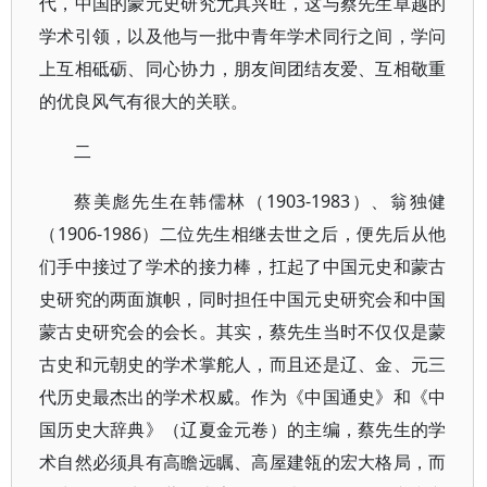
代，中国的蒙元史研究尤其兴旺，这与蔡先生卓越的
学术引领，以及他与一批中青年学术同行之间，学问
上互相砥砺、同心协力，朋友间团结友爱、互相敬重
的优良风气有很大的关联。
二
蔡美彪先生在韩儒林（1903-1983）、翁独健
（1906-1986）二位先生相继去世之后，便先后从他
们手中接过了学术的接力棒，扛起了中国元史和蒙古
史研究的两面旗帜，同时担任中国元史研究会和中国
蒙古史研究会的会长。其实，蔡先生当时不仅仅是蒙
古史和元朝史的学术掌舵人，而且还是辽、金、元三
代历史最杰出的学术权威。作为《中国通史》和《中
国历史大辞典》（辽夏金元卷）的主编，蔡先生的学
术自然必须具有高瞻远瞩、高屋建瓴的宏大格局，而