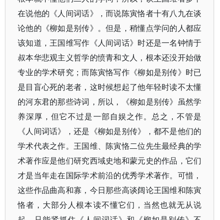
在说他的《人间词话》，而说陈寅恪者十有八九在谈
论他的《柳如是别传》。但是，稍懂点学问的人都应
该知道，王国维写作《人间词话》时还是一名钟情于
叔本华悲观主义哲学的愤青和文人，根本还没开始做
专业的学术研究；而陈寅恪写作《柳如是别传》时已
是目盲心死的老者，这时候想起了他年轻时读不太懂
的河东君的那些诗词，所以，《柳如是别传》虽然学
养深厚，但它不过是一部自娱之作。总之，不管是
《人间词话》，还是《柳如是别传》，都不是他们的
学术代表之作。王国维、陈寅恪二位先生最经典的学
术著作应是他们研究西域史地和蒙元史的作品，它们
才是当年走在国际学术前沿的优秀学术著作。可惜，
这些作品曲高和寡，今日那些高谈阔论王国维和陈寅
恪者，大部分人根本读不懂它们，当然也就无从说
起，只能紧抓住《人间词话》和《柳如是别传》不