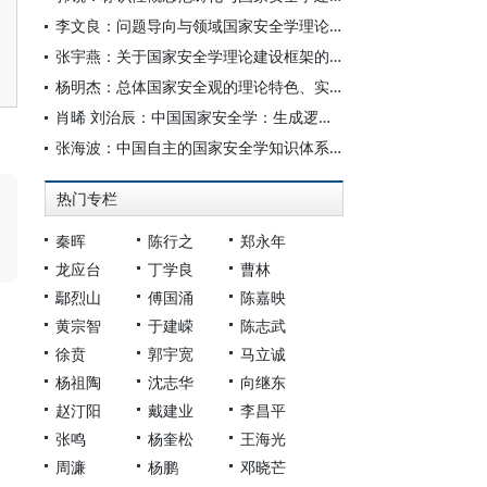
李文良：问题导向与领域国家安全学理论研究
张宇燕：关于国家安全学理论建设框架的初步思考
杨明杰：总体国家安全观的理论特色、实践伟力与国家安全学学科建设前景
肖晞 刘治辰：中国国家安全学：生成逻辑、体系创新与未来展望
张海波：中国自主的国家安全学知识体系：一个总体性框架
热门专栏
秦晖
陈行之
郑永年
龙应台
丁学良
曹林
鄢烈山
傅国涌
陈嘉映
黄宗智
于建嵘
陈志武
徐贲
郭宇宽
马立诚
杨祖陶
沈志华
向继东
赵汀阳
戴建业
李昌平
张鸣
杨奎松
王海光
周濂
杨鹏
邓晓芒