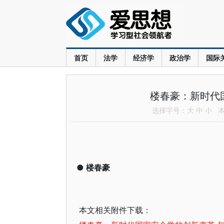
首页
法学
经济学
政治学
国际
楼春豪：新时代
选择字号：
大
中
小
本文
●
楼春豪
本文相关附件下载：