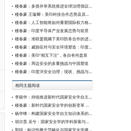
楼春豪：多措并举系统推进全球治理倡议走深走实
楼春豪 王璇卿：美印科技合作态势及其前景
楼春豪：人工智能将如何重塑国际权力格局？
楼春豪：印度半导体产业发展态势与前景
楼春豪：准联盟视阈下美印防务合作的进展与限度
楼春豪：威胁应对与安全环境塑造：印度的国家安全研究
楼春豪：美印“相互下注”，各自有何盘算
楼春豪：周边安全的多重挑战与中国塑造
楼春豪：印度洋安全治理：现状、挑战与发展路径
相同主题阅读
李丽华：持续推进新时代国家安全学自主知识体系建设
楼春豪：新时代国家安全学的创新变革 与发展前瞻
杨华锋：构建国家安全学自主知识体系的进路
胡尔贵 吴兮：国家安全学的学科探索与建构进路
郭锐：标识性概念范畴化与国家安全学建设