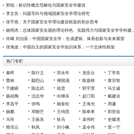
郭锐：标识性概念范畴化与国家安全学建设
李文良：问题导向与领域国家安全学理论研究
张宇燕：关于国家安全学理论建设框架的初步思考
杨明杰：总体国家安全观的理论特色、实践伟力与国家
肖晞 刘治辰：中国国家安全学：生成逻辑、体系创新与未来展望
张海波：中国自主的国家安全学知识体系：一个总体性框架
热门专栏
秦晖
陈行之
郑永年
龙应台
丁学良
曹林
鄢烈山
傅国涌
陈嘉映
黄宗智
于建嵘
陈志武
徐贲
郭宇宽
马立诚
杨祖陶
沈志华
向继东
赵汀阳
戴建业
李昌平
张鸣
杨奎松
王海光
周濂
杨鹏
邓晓芒
王缉思
陈奉孝
郭世佑
马玲
王振东
狄马
袁伟时
史啸虎
熊培云
秋风
刘小枫
孟令伟
雷一宁