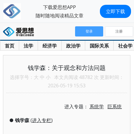
下载爱思想APP
立即下载
随时随地阅读精品文章
登录
注册
首页
法学
经济学
政治学
国际关系
社会学
钱学森：关于观念和方法问题
选择字号：
大
中
小
本文共阅读 48782 次 更新时间：
2026-05-19 15:53
进入专题：
系统学
巨系统
●
钱学森
(
进入专栏
)