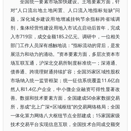
全国统一要素市场加快建设。土地要素方面，针
对“人口流出地土地闲置、人口流入地指标短缺”问
题，深化城乡建设用地增减挂钩节余指标跨省域调
剂，集体经营性建设用地入市试点启动后首年，完成
入市719宗，成交金额185.2亿元。调研中，一位相关
部门工作人员深有感触地说：“指标流动的背后，是发
展活力和动力的涌动。”资本要素方面，多层次资本市
场互联互通，沪深北交易所制度标准统一；深港通、
债券通、跨境理财通持续扩容；全国35家区域性股权
市场纳入统一监管框架；统一征信系统覆盖11.6亿自
然人和1.4亿户企业，中小微企业融资可得性显著改
善。数据和技术要素方面，全国建成50余家数据交易
所，形成“北上广深+区域枢纽”的交易网络格局；全国
一体化算力网络八大枢纽节点全部建成；15家国家级
技术交易平台实现信息互联，全国技术合同成交额突