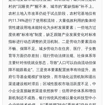
村的“沉睡资产”醒不来、城市的“紧缺指标”补不上。
农村土地入市改革仍处于试点阶段，农村宅基地仅有
约11.74%进行了使用权流转，大量低效利用的集体经
营性建设用地未能转化为乡村发展要素；一些地方过
度依赖“标准地”制度，缺乏跟随产业发展变化对标准
指标进行动态调整的灵活机制。二是劳动力要素流动
不畅、保障不足。城乡劳动力在住房、医疗、子女教
育等方面仍存差别；现行劳动法律法规、社保体系等
主要针对传统就业形态，导致“人口可以自由流动但保
障不能跟着走”。三是资本要素配置效率有待提升。政
府引导基金规模扩张较快，而市场化运营机制和退出
渠道建设相对滞后；区域性股权市场活跃度不足，中
小企业直接融资渠道依然狭窄；信用评价体系和增信
新机制还不成熟，银行传统风控难以量化科技型中小
企业的技术价值，从“看抵押”转向“看技术”仍处在探