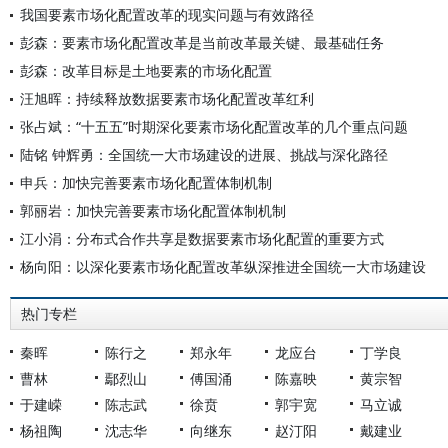
我国要素市场化配置改革的现实问题与有效路径
彭森：要素市场化配置改革是当前改革最关键、最基础任务
彭森：改革目标是土地要素的市场化配置
汪旭晖：持续释放数据要素市场化配置改革红利
张占斌：“十五五”时期深化要素市场化配置改革的几个重点问题
陆铭 钟辉勇：全国统一大市场建设的进展、挑战与深化路径
申兵：加快完善要素市场化配置体制机制
郭丽岩：加快完善要素市场化配置体制机制
江小涓：分布式合作共享是数据要素市场化配置的重要方式
杨向阳：以深化要素市场化配置改革纵深推进全国统一大市场建设
热门专栏
秦晖
陈行之
郑永年
龙应台
丁学良
曹林
鄢烈山
傅国涌
陈嘉映
黄宗智
于建嵘
陈志武
徐贲
郭宇宽
马立诚
杨祖陶
沈志华
向继东
赵汀阳
戴建业