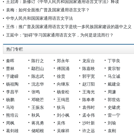
王启涛：新修订《中华人民共和国国家通用语言文字法》释读
袁梅：如何全面推广普及国家通用语言文字？
中华人民共和国国家通用语言文字法
王伟：推广普及国家通用语言文字是统一多民族国家建设的题中之义
王延中：“妨碍”学习国家通用语言文字，为何是逆流而行？
热门专栏
秦晖
陈行之
郑永年
龙应台
丁学良
曹林
鄢烈山
傅国涌
陈嘉映
黄宗智
于建嵘
陈志武
徐贲
郭宇宽
马立诚
杨祖陶
沈志华
向继东
赵汀阳
戴建业
李昌平
张鸣
杨奎松
王海光
周濂
杨鹏
邓晓芒
王缉思
陈奉孝
郭世佑
马玲
王振东
狄马
袁伟时
史啸虎
熊培云
秋风
刘小枫
孟令伟
雷一宁
周枫
蒋兆勇
吴伟
沙叶新
刘瑜
葛剑雄
储昭根
吴稼祥
许之远
袁刚