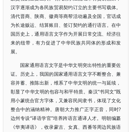
汉字逐渐成为各民族贸易契约订立的主要书写载体。
清代晋商、陕商、徽商等商帮活动遍及全国，官话成
为长途贩运、结算账目、签订契约的通行语言。在中
国历史上，通用语言文字作为开展日常交流、经济往
来的纽带，有力促进了中华民族共同体的形成和发
展。
国家通用语言文字是中华文明突出特性的重要佐
证。历史上，我国的国家通用语言文字不断整合、兼
容并蓄、推陈出新，维系了中华文明的统一与延续，
彰显了中华文明的包容与和平特质。秦汉“书同文”既
用小篆统合官方字体，又兼容民间隶书，体现了文化
整合中的涵纳精神。唐朝大力推广正字正音，同时?
边州专设“译语学官”培养跨语言通译人才。明朝编纂
《华夷译语》，收录蒙古、女真、西番等周边民族语