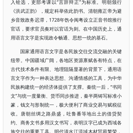
入铨选，吏部考课以“言辞辩正”为标准。明朝颁行
《洪武正韵》，规定科举依此韵书。清朝雍正帝为避
乡音致政务迟滞，1728年饬令闽粤设立正音书馆推行
官话，要求官员奏对以官话为则。在中国历史上，通
用语言文字是实现政令畅通、思想一统的基石。
国家通用语言文字是各民族交往交流交融的关键
纽带。中国疆域广阔，各地区资源禀赋各有特点，在
古代技术条件有限、地理阻隔显著的背景下，通用语
言文字作为一种表达思想、沟通情感的工具，为中华
民族构建统一的经济体提供了支撑。秦统一后，“书同
文”与统一度量衡、货币同步推进，秦半两铸写标准小
篆，钱文与形制统一，极大便利了商业交易与赋税征
收。唐朝丝绸之路鼎盛，吐鲁番等地出土的借贷契
约、商务文书多用汉文书写，表明汉字已成为西域各
族交往的重要工具。明代清水江流域木材贸易繁荣，