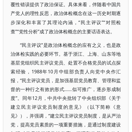
覆性错误提供了政治保证。具体来看，伴随着中国共
产党人的理性反思，政治体检概念在这一历史时期逐
“民主评议”“对照检
步深化和丰富了其理论内涵，
查”“党性分析”成了政治体检概念的主要话语表达。
“民主评议”是政治体检概念的应有之义，也是政
治体检实践的必要环节。基于浙江、上海、山东等地
基层党组织民主评议党员、处置不合格党员的试点探
索经验，1988年10月中组部负责人向党中央作汇
报，“民主评议党员，是加强基层党员教育、管理和监
督的一种行之有效的形式……似可推广，逐步形成制
度”。同年12月，中共中央批转了中央组织部《关于
建立民主评议党员制度的意见》（以下简称《意
见》），并强调，“建立民主评议党员制度，是从严治
党，提高党员素质的一项重要措施，是通过制度建设