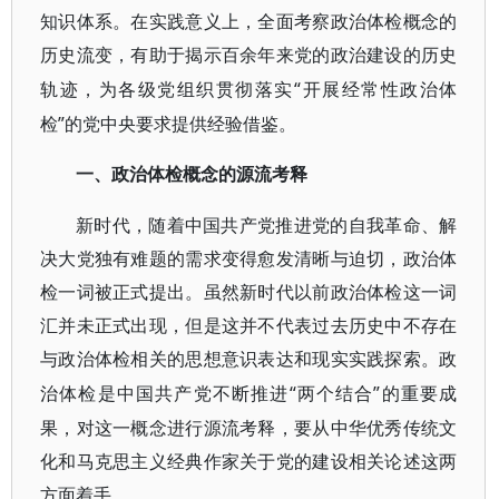
知识体系。在实践意义上，全面考察政治体检概念的
历史流变，有助于揭示百余年来党的政治建设的历史
“开展经常性政治体
轨迹，为各级党组织贯彻落实
检”的党中央要求提供经验借鉴。
一、政治体检概念的源流考释
新时代，随着中国共产党推进党的自我革命、解
决大党独有难题的需求变得愈发清晰与迫切，政治体
检一词被正式提出。虽然新时代以前政治体检这一词
汇并未正式出现，但是这并不代表过去历史中不存在
与政治体检相关的思想意识表达和现实实践探索。政
“两个结合”的重要成
治体检是中国共产党不断推进
果，对这一概念进行源流考释，要从中华优秀传统文
化和马克思主义经典作家关于党的建设相关论述这两
方面着手。