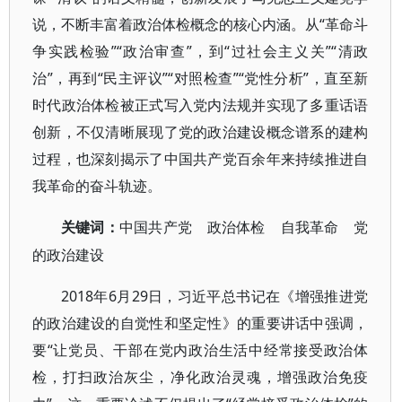
说，不断丰富着政治体检概念的核心内涵。从“革命斗
争实践检验”“政治审查”，到“过社会主义关”“清政
治”，再到“民主评议”“对照检查”“党性分析”，直至新
时代政治体检被正式写入党内法规并实现了多重话语
创新，不仅清晰展现了党的政治建设概念谱系的建构
过程，也深刻揭示了中国共产党百余年来持续推进自
我革命的奋斗轨迹。
政治体检 自我革命 党
关键词：
中国共产党
的政治建设
2018年6月29日，习近平总书记在《增强推进党
的政治建设的自觉性和坚定性》的重要讲话中强调，
要“让党员、干部在党内政治生活中经常接受政治体
检，打扫政治灰尘，净化政治灵魂，增强政治免疫