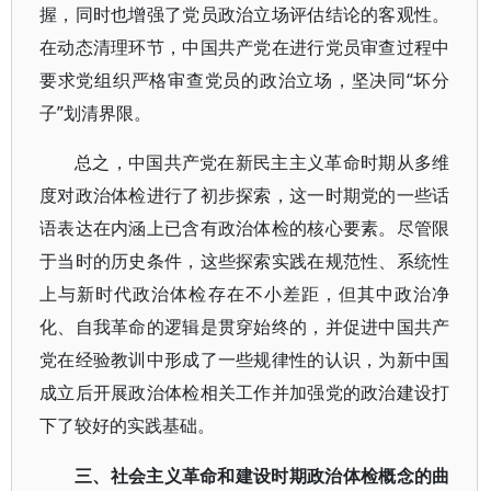
握，同时也增强了党员政治立场评估结论的客观性。
在动态清理环节，中国共产党在进行党员审查过程中
要求党组织严格审查党员的政治立场，坚决同“坏分
子”划清界限。
总之，中国共产党在新民主主义革命时期从多维
度对政治体检进行了初步探索，这一时期党的一些话
语表达在内涵上已含有政治体检的核心要素。尽管限
于当时的历史条件，这些探索实践在规范性、系统性
上与新时代政治体检存在不小差距，但其中政治净
化、自我革命的逻辑是贯穿始终的，并促进中国共产
党在经验教训中形成了一些规律性的认识，为新中国
成立后开展政治体检相关工作并加强党的政治建设打
下了较好的实践基础。
三、社会主义革命和建设时期政治体检概念的曲