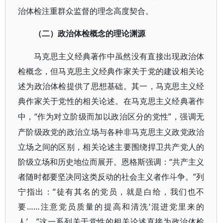
治体检注重群众监督的理念高度契合。
（二）政治体检概念的理论渊源
马克思主义经典著作中虽然没有直接出现政治体
检概念，但马克思主义经典作家关于党的建设相关论
述为政治体检提供了思想基础。其一，马克思主义经
典作家关于党性的相关论述。在马克思主义经典著作
“作为对立阶级而加以政治区分的党性”，强调无
中，
产阶级政党的政治立场与各种非马克思主义政党政治
立场之间的区别，相关论述主要围绕捍卫共产党人的
阶级立场和历史地位而展开。恩格斯强调：“共产主义
者随时都要坚决同这类反动的社会主义者作斗争。”列
宁指出：“徒有其名的党员，就是白给，我们也不
要……注意党员质量的提高和清洗‘混进党里来的
人’。”这一系列关于党性的相关论述直接为政治体检