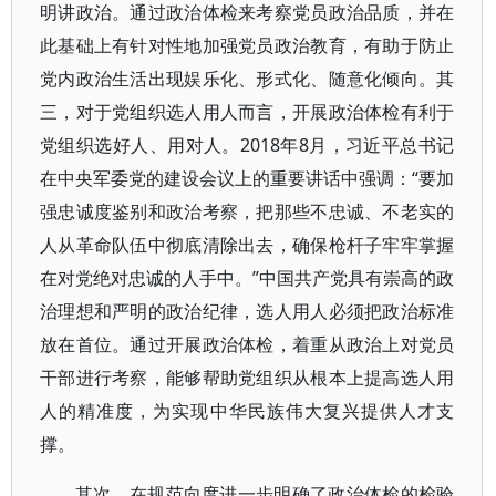
明讲政治。通过政治体检来考察党员政治品质，并在
此基础上有针对性地加强党员政治教育，有助于防止
党内政治生活出现娱乐化、形式化、随意化倾向。其
三，对于党组织选人用人而言，开展政治体检有利于
党组织选好人、用对人。2018年8月，习近平总书记
在中央军委党的建设会议上的重要讲话中强调：“要加
强忠诚度鉴别和政治考察，把那些不忠诚、不老实的
人从革命队伍中彻底清除出去，确保枪杆子牢牢掌握
在对党绝对忠诚的人手中。”中国共产党具有崇高的政
治理想和严明的政治纪律，选人用人必须把政治标准
放在首位。通过开展政治体检，着重从政治上对党员
干部进行考察，能够帮助党组织从根本上提高选人用
人的精准度，为实现中华民族伟大复兴提供人才支
撑。
其次，在规范向度进一步明确了政治体检的检验