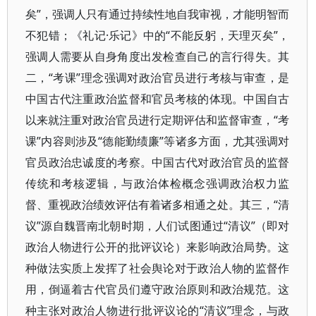
矣”，强调人只有通过持续性地自我审视，才能明智而
不犯错；《礼记·乐记》中的“不能反躬，天理灭矣”，
强调人需要从自身角度出发检查自己的言行得失。其
二，“考课”理念强调对政治官员进行考核与审查，是
中国古代注重政治监督和官员考核的体现。中国自古
以来就注重对政治官员进行定期评估和监督审查，“考
课”内容则涉及“德能勤绩廉”等诸多方面，尤其强调对
官员政治忠诚度的考察。中国古代对政治官员的监督
传统和考核逻辑，与政治体检概念强调政治权力监
督、重视政治绩效评估有着诸多相通之处。其三，“清
议”源自魏晋南北朝时期，人们试图通过“清议”（即对
政治人物进行公开的批评议论）来影响政治局势。这
种做法实质上发挥了社会舆论对于政治人物的监督作
用，倒逼着古代官员们遵守政治原则和政治规范。这
种主张对政治人物进行批评议论的“清议”理念，与政