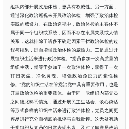
组织内部开展政治体检，更具有权威性。另一方面，
通过深化政治巡视来开展政治体检，增强了政治体检
实践的威慑力。在政治巡视中，政治体检的主客体不
属于同一个组织或系统，因而不存在隶属关系或人情
关系，这就排除了诸多不确定因素干扰政治体检的过
程与结果，进而增强政治体检的威慑力。二是通过开
展组织生活来进行政治体检。“党员参加一次高质量的
组织生活，就等于参加了一次政治体检，获得了一次
打扫灰尘、净化灵魂、增强政治免疫力的党性检
修。”党的组织生活在管党治党中具有重要作用，也是
开展政治体检的重要载体。由于同一党组织内部党员
之间彼此熟悉情况，通过开展民主生活会、谈心谈话
等形式多样的组织生活来进行政治体检，党员之间更
容易进行充分而彻底的批评与自我批评。这无疑有助
于党组织从党员的日常表现出发，及时了解党员政治