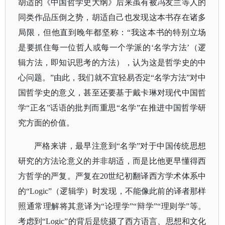
胡适的《中国哲学史大纲》后来虽有被冯友兰等人的
同类作品压倒之势，胡适自己也发现这本书存在诸多
局限，但他直到晚年都坚称：“我这本书的特别立场
是要抓住每一位哲人或每一个学派的‘名学方法’（逻
辑方法，即知识思考的方法），认为这是哲学史的中
心问题。”由此，我们就不宜轻易否定“名学方法”对中
国哲学史的意义，甚至还要基于戴卡琳对现代中国哲
学“正名”话语的批判而重思“名学”在推进中国哲学研
究方面的价值。
严格来讲，最早注意到
“名学”对于中国传统思想
研究的方法论意义的并非胡适，而是比他更早懂得西
方哲学的严复。严复在20世纪初翻译西方学术体系中
的“Logic”（逻辑学）时发现，不能像此前的译者那样
照通常理解将其意译为“论理学”“辩学”“理则学”等。
考虑到“Logic”的背后是统摄了西方语言、思想和文化