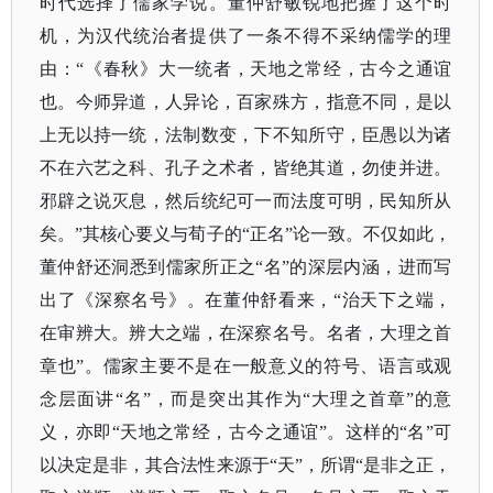
时代选择了儒家学说。董仲舒敏锐地把握了这个时
机，为汉代统治者提供了一条不得不采纳儒学的理
由：
“《春秋》大一统者，天地之常经，古今之通谊
也。今师异道，人异论，百家殊方，指意不同，是以
上无以持一统，法制数变，下不知所守，臣愚以为诸
不在六艺之科、孔子之术者，皆绝其道，勿使并进。
邪辟之说灭息，然后统纪可一而法度可明，民知所从
矣。”其核心要义与荀子的“正名”论一致。不仅如此，
董仲舒还洞悉到儒家所正之“名”的深层内涵，进而写
出了《深察名号》。在董仲舒看来，“治天下之端，
在审辨大。辨大之端，在深察名号。名者，大理之首
章也”。儒家主要不是在一般意义的符号、语言或观
念层面讲“名”，而是突出其作为“大理之首章”的意
义，亦即“天地之常经，古今之通谊”。这样的“名”可
以决定是非，其合法性来源于“天”，所谓“是非之正，