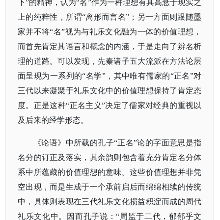
下”的精神，认为“名”作为一种理想有其高悬于现实之
上的纯粹性，所谓“离形而言名”；另一方面则跟随墨
家并不将“名”视为与礼乐文化融为一体的价值理想，
而首先肯定其语言和概念的内涵，于是走向了辨名析
理的道路。可以发现，先秦诸子五大流派在方法论层
面呈现为一系列的“名学”，其中唯有儒家的“正名”对
三代以来凝聚于礼乐文化中的价值理想保持了肯定态
度。正是这种“正名主义”决定了儒家对经典的重视以
及后来的经学形态。
《论语》中所载的孔子
“正名”论的字面意思是指
名分的订正及落实，其余韵则包含着充分肯定名分体
系中所蕴藏的价值理想的意味。这些价值理想并非凭
空出现，而是生成于一个承前启后而绵绵相续的传统
中，具体则表现在三代礼乐文化损益积淀而成的周代
礼乐文化中。因而孔子说：“周监于二代，郁郁乎文