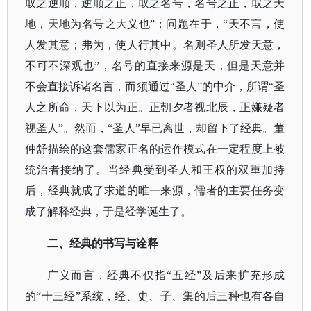
取之逆顺，逆顺之正，取之名号，名号之正，取之天
地，天地为名号之大义也”；问题在于，“天不言，使
人发其意；弗为，使人行其中。名则圣人所发天意，
不可不深观也”，名号的直接来源是天，但是天意并
不会直接诉诸名言，而须通过“圣人”的中介，所谓“圣
人之所命，天下以为正。正朝夕者视北辰，正嫌疑者
视圣人”。然而，“圣人”早已离世，却留下了经典。董
仲舒描绘的这套儒家正名的运作模式在一定程度上被
统治者接纳了。当经典受到圣人和王权的双重加持
后，经典就成了求道的唯一来源，儒者的主要任务变
成了解释经典，于是经学诞生了。
二、经典的书写与诠释
广义而言，经典不仅指
“五经”及后来扩充形成
的“十三经”系统，经、史、子、集的后三种也有各自