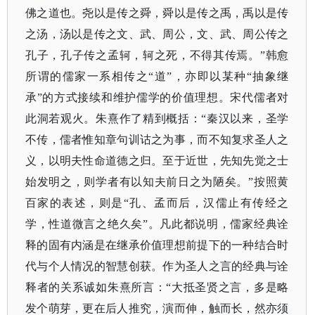
佛之道也。尧以是传之舜，舜以是传之禹，禹以是传
之汤，汤以是传之文、武、周公，文、武、周公传之
孔子，孔子传之孟轲，轲之死，不得其传焉。”韩愈
所谓的儒家一系相传之“道”，亦即以某种“抽象继
承”的方式接续和维护儒学的价值理想。宋代儒者对
此洞若观火。朱熹作了精到概括：“秦汉以来，圣学
不传，儒者惟知章句训诂之为事，而不知复求圣人之
义，以明夫性命道德之归。至于近世，先知先觉之士
始发明之，则学者有以知夫前日之为陋矣。”按照黄
百家的表述，则是“孔、孟而后，汉儒止有传经之
学，性道微言之绝久矣”。凡此都说明，儒家经典诠
释的固有内涵是在继承价值理想前提下的一种结合时
代与个人情况的智慧创获。作为圣人之言的经典与诠
释者的关系诚如朱熹所言：“大抵圣贤之言，多是略
发个萌芽，更在后人推究，演而伸，触而长，然亦须