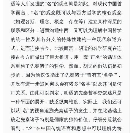
适等人所发掘的
“名”的观念就是如此。对现代中国哲
学而言，“名”的观念既可以与西方哲学的核心观念
（如逻各斯、理念、概念、存在等）建立某种深层的
联系和区分，进而沟通中西；又可以为理解中国哲学
的统一性及其各分支的特殊性建构一种现代叙述方
式，进而连接古今。比较而言，胡适的名学研究在连
接古今方面做出了巨大推进，用一套“正名”的话语体
系重构了先秦诸子的哲学。然而，胡适的做法仍是初
步的，因为他仅仅指出了先秦诸子“皆有其‘名学’”，
并没有进一步追问何以会有诸多“名学”以及其间是何
种关系。由此可以判定，胡适的先秦哲学史叙述只是
一种平面的展开，缺乏纵向维度。实际上，我们还可
以从“名”的视角追溯先秦诸子的发生，并在此基础上
确定先秦诸子特别是儒家的独特价值。仔细分疏就会
看到，“名”在中国传统语言和思想中可以理解为符