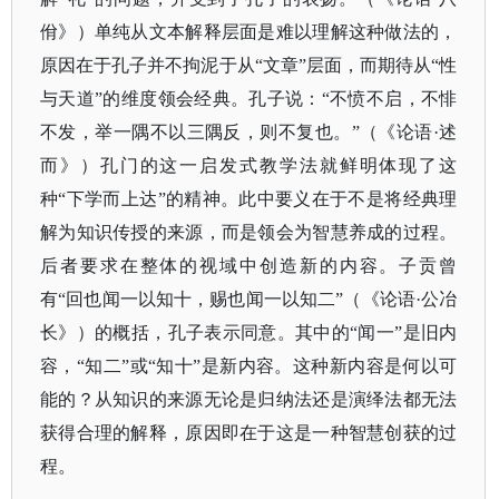
佾》）单纯从文本解释层面是难以理解这种做法的，
原因在于孔子并不拘泥于从“文章”层面，而期待从“性
与天道”的维度领会经典。孔子说：“不愤不启，不悱
不发，举一隅不以三隅反，则不复也。”（《论语·述
而》）孔门的这一启发式教学法就鲜明体现了这
种“下学而上达”的精神。此中要义在于不是将经典理
解为知识传授的来源，而是领会为智慧养成的过程。
后者要求在整体的视域中创造新的内容。子贡曾
有“回也闻一以知十，赐也闻一以知二”（《论语·公冶
长》）的概括，孔子表示同意。其中的“闻一”是旧内
容，“知二”或“知十”是新内容。这种新内容是何以可
能的？从知识的来源无论是归纳法还是演绎法都无法
获得合理的解释，原因即在于这是一种智慧创获的过
程。