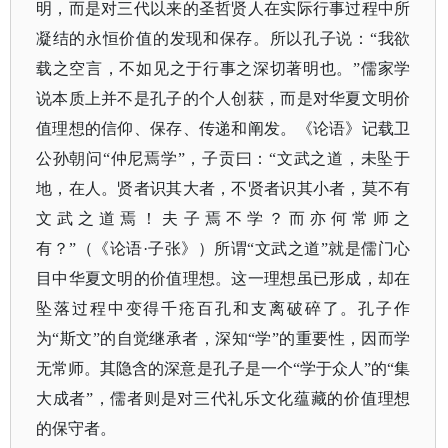
明，而是对三代以来的圣哲贤人在实际行事过程中所
凝结的永恒价值的发现和保存。所以孔子说：“我欲
载之空言，不如见之于行事之深切著明也。”儒家学
说本质上并不是孔子的个人创获，而是对华夏文明价
值理想的信仰、保存、传递和阐发。《论语》记载卫
公孙朝问“仲尼焉学”，子贡曰：“文武之道，未坠于
地，在人。贤者识其大者，不贤者识其小者，莫不有
文武之道焉！夫子焉不学？而亦何常师之
有？”（《论语·子张》）所谓“文武之道”就是儒门心
目中华夏文明的价值理想。这一理想虽已形成，却在
坠落过程中变得千疮百孔和支离破碎了。孔子作
为“斯文”的自觉继承者，深知“学”的重要性，因而学
无常师。其隐含的深意是孔子是一个“学于众人”的“集
大成者”，儒者则是对三代礼乐文化蕴藏的价值理想
的保守者。