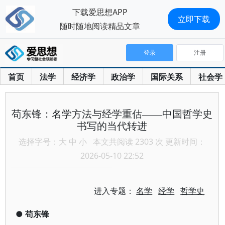
下载爱思想APP
立即下载
随时随地阅读精品文章
登录
注册
首页
法学
经济学
政治学
国际关系
社会学
苟东锋：名学方法与经学重估——中国哲学史
书写的当代转进
选择字号：
大
中
小
本文共阅读 2303 次 更新时间：
2026-05-10 22:52
进入专题：
名学
经学
哲学史
●
苟东锋