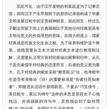
至此可见，由于汉字发明的初衷就是为了记事言
道，因而汉字产生早期留下的那些记录就构成了华夏
文明发展过程中的宝贵精神财富。就此而言，经过孔
子删定所留下的上古典籍相比于其他任何经典更具有
文明论意义的价值理想的意味。在很大程度上，儒家
经典就是民族文化生命之根。为了保养和维护这个根
系，就既需要从文本方面对经典文本进行整理和注
解，又需要从义理方面对经典做出阐释和衍申。从孔
子及先秦儒学对经典的态度而言，后者的意义更为重
大。孔子对经典的阐发采取
“断章取义”法，他考察学
生是否有资格论《诗》的重要标准是“告诸往而知来
者”，即能否从旧语中获得新意。子夏从“巧笑倩兮，
美目盼兮，素以为绚兮”这样的本意是形容女子心地
纯洁、外表靓丽的诗句中，竟然领会到了如何理
解“礼”的问题，并受到了孔子的表扬。（《论语·八