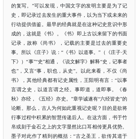
的复写。”可以发现，中国文字的发明主要是为了记
史，即记录过去发生的重大事件，以为当下或未来的
行动提供借鉴。最早的经典就是在这种记史意识中形
成的，这就是《书》。《书》即上古以来留下的书面
记录，故称《尚书》，记载的主要是过去的重要史
事。所以《庄子》说：“《书》以道事。”（《庄子·天
下》）“事”“史”相通，《说文解字》解释“史，记事者
也”，又言“事，职也，从史”。以此来看，不仅《尚
书》，其他经典都有记史属性，王阳明有言：“以事
言谓之史，以道言谓之经。事即道，道即事。《春
秋》亦经，《五经》亦史。”章学诚遂有“六经皆史”的
论断。那么，古人为何如此重视记史呢？目的是欲将
行事过程中积累的智慧传递后人。在这方面，书于竹
帛或刻于金石之上的文字显然比口耳相传更具优势。
墨子对此作了精到的概括：“古之圣王，欲传其道于