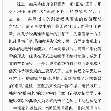
综上，如果将经典诠释视为一项
“正名”工作，那
么孔子所正的“名”固然不外于构成经典的汉字
之“名”，实际指向的则是经典蕴含的价值理想
之“名”。后者所要求的不是因循守旧，而是守正创
新。在孔子经典诠释精神的引领下，先秦儒家一方面
以经典为价值理想的源头活水，另一方面则表现出了
澎湃的思想创新能力。然而先秦以后，随着经学化儒
学的形成，经典在形式上被赋予了绝对地位，成为求
道的主要途径，于是经典注疏或依附经典而论就成为
儒家传承和发展的主要形式了。这种传经之学无法从
根本上守护儒家的价值理想，最终酿成了汉末魏晋
的“名教”危机，直至后来长期一蹶不振。唐代以后，
韩愈在“辟佛老”的过程中终于意识到要发扬儒学，不
能诉诸以经典释义为方式的传经之学，由此他构想了
一种儒家的道统论：“斯吾所谓道也，非向所谓老与