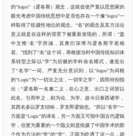
的“logos”（逻各斯）观念，这就促使严复以思想家的
眼光考虑中国传统思想中是否也存在一个像“logos”一
样取得了统摄性地位的观念。“名”的观念及其方法论
意义就是在这样的背景下被重新发现的，所谓：“盖
中文惟‘名’字所涵，其奥衍深博与逻各斯字差相
若。”找到了“名”这个词，再根据当时中国传统知识体
系转型之际以“学”为后缀的学科命名模式，遂造出
了“名学”一词。严复充分意识到，以“logos”为词根
的“Logic”为“一切法之法，一切学之学”，因而特别指
出：“逻各斯一名兼二义，在心之意、出口之词皆以
此名。引而申之，则为论、为学。故今日泰西诸学，
其西名多以罗支结响，罗支即逻辑也。”所以“名学”一
方面是“Logic”的译名，另一方面又可指中国古代逻辑
学，但更为重要的一个隐义则是统摄了中国学术的那
个作为方法的“学”的“学”。正因为吃透了这一点，胡