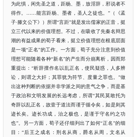
为此惧，闲先圣之道，距杨、墨，放淫辞，邪说者不
得作。……能言距杨、墨者，圣人之徒也。”（《孟
子·滕文公下》）所谓“言距”就是发出儒家的正音，挺
立三代以来的价值理想。不过，在吸收了先秦名辩思
潮的有益成果的荀子看来，挺立价值理想在根底层面
是一项“正名”的工作。一方面，荀子充分注意到价值
理想可能随着各种“新名”的产生而分崩离析，因而郑
重提出：“析辞擅作名以乱正名，使民疑惑，人多辨
讼，则谓之大奸；其罪犹为符节、度量之罪也。”做
出这种判断的依据并非学派之间的意气之争，而是基
于政治和文明发展的长远考虑，所谓“其民莫敢托为
奇辞以乱正名，故壹于道法而谨于循令矣，如是则其
迹长矣。迹长功成，治之极也，是谨于守名约之功
也”。另一方面，荀子还仔细列出了如何“正名”的细
目：“后王之成名：刑名从商，爵名从周，文名从