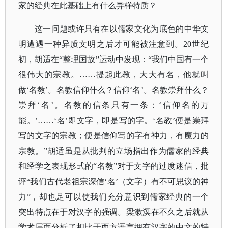
家的经典在此基础上有什么异样特质？
这一问题或许只有在以儒家文化为底色的中华文
明遭遇一种异质文明之后才可能被注意到。
20世纪
初，胡适在“整理国故”运动中发现：“我们中国有一个
很伟大的宗教。……提起此教，大大有名，他就叫
做‘名教’。名教信仰什么？信仰‘名’。名教崇拜什么？
崇拜‘名’。名教的信条只有一条：‘信仰名的万
能。’……‘名’即文字，即是写的字。‘名教’便是崇拜
写的文字的宗教；便是信仰写的字有神力，有魔力的
宗教。”胡适虽是从批判的立场指出作为儒家的经典
和经学之表现形式的“名教”对于文字的过度迷信，批
评“我们古代老祖宗深信‘名’（文字）有不可思议的神
力”，却也足可以使我们充分意识到儒家经典的一个
突出特点在于对汉字的强调。梁漱溟在不久之后就从
学术层面分析了相比于西方语言拥有汉字的中文的特