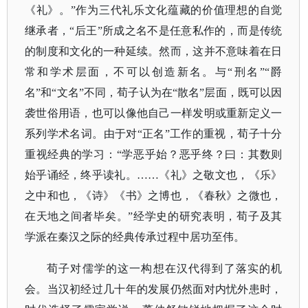
《礼》。”作为三代礼乐文化蕴藏的价值理想的自觉
继承者，“后王”所成之名不是任意私作的，而是传统
的制度和文化的一种延续。然而，这并不意味着在日
常和学术层面，不可以创造新名。与“刑名”“爵
名”和“文名”不同，荀子认为在“散名”层面，既可以因
袭世俗用语，也可以像他自己一样发明或重新定义一
系列学术名词。由于对“正名”工作的重视，荀子十分
重视经典的学习：“学恶乎始？恶乎终？曰：其数则
始乎诵经，终乎读礼。……《礼》之敬文也，《乐》
之中和也，《诗》《书》之博也，《春秋》之微也，
在天地之间者毕矣。”经学史的研究表明，荀子及其
学派在秦汉之际的经典传承过程中居功至伟。
荀子对儒学的这一构想在汉代得到了落实的机
会。当汉初经过几十年的发展仍然面对内忧外患时，