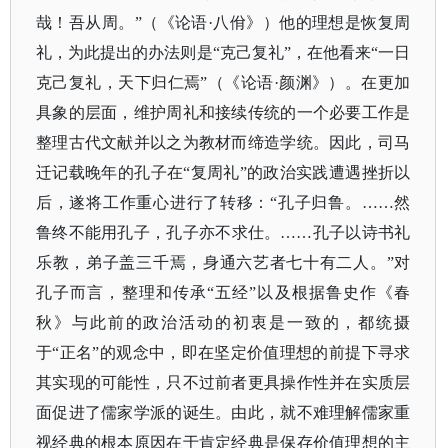
哉！吾从周。”（《论语·八佾》）他的理想是恢复周
礼，为此提出的办法则是“克己复礼”，在他看来“一日
克己复礼，天下归仁焉”（《论语·颜渊》）。在更加
具象的层面，维护周礼和接续传统的一个必要工作是
整理古代文献并以之为教材而缔造学统。因此，司马
迁记载晚年的孔子在“复周礼”的政治实践遭遇挫折以
后，遂将工作重心进行了转移：“孔子归鲁。……然
鲁终不能用孔子，孔子亦不求仕。……孔子以诗书礼
乐教，弟子盖三千焉，身通六艺者七十有二人。”对
孔子而言，整理和传承“五经”以及根据鲁史作《春
秋》与此前的政治活动的初衷是一致的，都统摄
于“正名”的观念中，即在坚定价值理想的前提下寻求
其实现的可能性，只不过前者更具操作性并在实质层
面促进了儒家学派的诞生。由此，就不难理解儒家重
视经典的根本原因在于肯定经典是保存价值理想的主