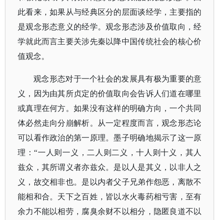
此看来，如果从与经典区分的层面谈经学，主要指的
是观念形态意义的经学。观念形态涉及价值取向，经
学就此而言主要关涉先秦以降中国传统社会的核心价
值观念。
观念形态对于一个社会的发展具有极为重要的意
义，因为由其所贞定的价值取向会告诉人们道在哪里
或真理在何方。如果没有这样的明确方向，一个共同
体必然走向分崩解析。从一定程度而言，观念形态论
可以看作政治的第一原理。墨子明确地揭示了这一原
理：
“一人则一义，二人则二义，十人则十义，其人
兹众，其所谓义者亦兹众。是以人是其义，以非人之
义，故交相非也。是以内者父子兄弟作怨恶，离散不
能相和合。天下之百姓，皆以水火毒药相亏害，至有
余力不能以相劳，腐臭余财不以相分，隐匿良道不以