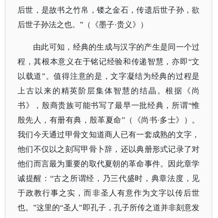
后世，是故书之竹帛，镂之金石，传遗后世子孙，欲
后世子孙法之也。”（《墨子·贵义》）
由此可知，经典的生成与汉字的产生是同一个过
程，其根本意义在于铭记经验和传递智慧，亦即
“文
以载道”。值得注意的是，文字凝结为经典的过程是
上古以来的精英阶层集体智慧的结晶。根据《尚
书》，殷商贵族可能书写了最早一批经典，所谓“惟
殷先人，有册有典，殷革夏命”（《尚书·多士》）。
我们今天通过甲骨文知道商人已有一套成熟的文字，
他们不仅以之刻写甲骨卜辞，还以典册形式记录了对
他们而言最为重要的取代夏朝的革命事件。因此章学
诚提醒：“古之所谓经，乃三代盛时，典章法度，见
于政教行事之实，而非圣人有意作为文字以传后世
也。”这里的“圣人”即孔子，孔子所传之道并非刻意发