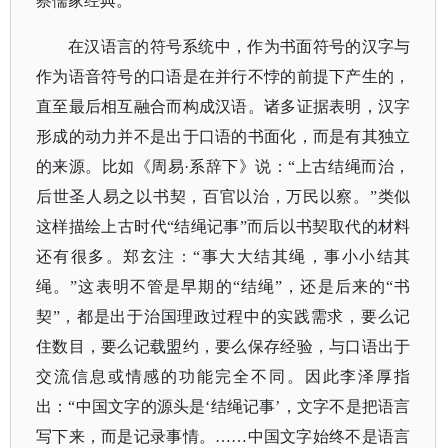
察儒家经典。
在汉语言的符号系统中，作为书面符号的汉字与
作为语音符号的口语是在并行不悖的前提下产生的，
直至最后相互融合而构成汉语。诸多证据表明，汉字
形成的动力并不是出于口语的书面化，而是有其独立
的来源。比如《周易
·系辞下》说：“上古结绳而治，
后世圣人易之以书契，百官以治，万民以察。”类似
这样描绘上古时代“结绳记事”而后以书契取代的材料
还有很多。郑玄注：“事大大结其绳，事小小结其
绳。”这表明不管是早期的“结绳”，还是后来的“书
契”，都是出于治国理政过程中的实践需求，要么记
住数目，要么记载盟约，要么保存经验，与口语出于
交流信息或情感的功能完全不同。因此李泽厚指
出：“中国文字的源头是‘结绳记事’，文字不是把语言
写下来，而是记录事情。……中国文字始终不是语言