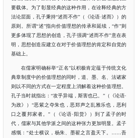
要载体。为了彰显经典的这种作用，在诠释经典的方
法论层面，孔子秉持“述而不作”（《论语·述而》）的
原则。所谓“述”指向价值理想的传承和延续，“作”则
更多体现了思想的创造，孔子强调“述而不作”意在表
明，思想创造应建立在对于价值理想的肯定和自觉的
基础上。
在儒家明确标举
“正名”以积极肯定蕴于传统文化
典章制度中的价值理想的同时，道、墨、名、法诸家
则以不同的方式在一定程度上消解着这种价值理想。
孔子当时就指出：“攻乎异端，斯害也已。”（《论语·
为政》）“恶紫之夺朱也，恶郑声之乱雅乐也，恶利
口之覆邦家者。”（《论语·阳货》）到了孟子的时
代，儒家与其他学派之间的这种张力更加明显。孟子
感慨：“处士横议，杨朱、墨翟之言盈天下。……吾