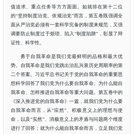
值追求、重点任务等方方面面。如就排在第十二位
的“坚持制度治党、依规治党”而言，第五卷既强调全
面从严治党必须有一套科学完备的制度来规范，又强
调要防止制度过于烦琐、陷入“制度陷阱”，彰显了辩
证性、科学性。
勇于自我革命是我们党最鲜明的品格和最大优
势。自我革命是我们党跳出治乱兴衰历史周期率的第
二个答案。习近平总书记关于党的自我革命的重要思
想科学回答了我们党为什么要自我革命、为什么能自
我革命、怎样推进自我革命等重大问题。第五卷中的
《深入推进党的自我革命》一篇，就我们党为什么要
自我革命而言，从
“应然”、积极意义上的理想与使
命，以及“实然”、消极意义上的矛盾与问题两个维度
进行了回答；就为什么能自我革命而言，立足我们党