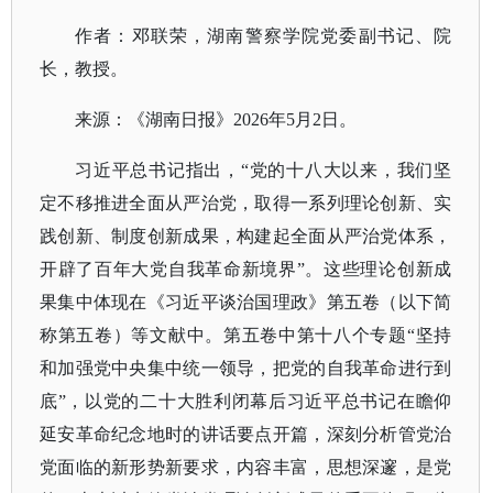
作者：邓联荣，湖南警察学院党委副书记、院
长，教授。
来源：《湖南日报》
2026年5月2日。
习近平总书记指出，
“党的十八大以来，我们坚
定不移推进全面从严治党，取得一系列理论创新、实
践创新、制度创新成果，构建起全面从严治党体系，
开辟了百年大党自我革命新境界”。这些理论创新成
果集中体现在《习近平谈治国理政》第五卷（以下简
称第五卷）等文献中。第五卷中第十八个专题“坚持
和加强党中央集中统一领导，把党的自我革命进行到
底”，以党的二十大胜利闭幕后习近平总书记在瞻仰
延安革命纪念地时的讲话要点开篇，深刻分析管党治
党面临的新形势新要求，内容丰富，思想深邃，是党