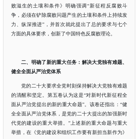
败滋生的土壤和条件》明确强调
“新征程反腐败斗
争，必须在铲除腐败问题产生的土壤和条件上持续发
力、纵深推进”，并首次就此提出了总的要求与七个
方面的具体要求，创新了中国特色反腐败理论。
二、明确了新的重大任务：解决大党独有难题、
健全全面从严治党体系
党的二十大要求全党时刻保持解决大党独有难题
的清醒和坚定。第五卷认为这是
“对新时代新征程全
面从严治党提出的新的重大命题”。该卷还指出：“健
全全面从严治党体系，是党的二十大提出的加强新时
代党的建设的重大举措。”上述新的重大命题与重大
举措，在《党的建设和组织工作要有新担当新作为》