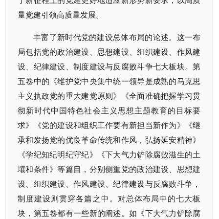
于新征程上的党建更好地适应新形势新要求，以高质
量党建引领高质量发展。
丰富了新时代党的建设总体布局的论述。这一布
局包括党的政治建设、思想建设、组织建设、作风建
设、纪律建设、制度建设与反腐败斗争七大板块。第
五卷中的《维护党中央集中统一领导是成熟的马克思
主义执政党的重大建党原则》《全面准确把握学习贯
彻新时代中国特色社会主义思想主题教育的目标要
求》《党的建设和组织工作要有新担当新作为》《继
承和发扬党的优良革命传统和作风，弘扬延安精神》
《学纪知纪明纪守纪》《下大气力铲除腐败滋生的土
壤和条件》等篇目，分别侧重党的政治建设、思想建
设、组织建设、作风建设、纪律建设与反腐败斗争，
制度建设则贯穿各篇之中。对总体布局中的七大板
块，第五卷都有一些新的阐述。如《下大气力铲除腐