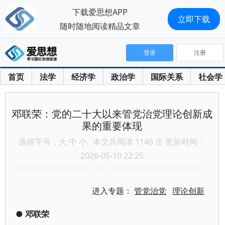
下载爱思想APP
立即下载
随时随地阅读精品文章
登录
注册
首页
法学
经济学
政治学
国际关系
社会学
邓联荣：党的二十大以来管党治党理论创新成
果的重要体现
选择字号：
大
中
小
本文共阅读 1146 次 更新时间：
2026-05-10 22:25
进入专题：
管党治党
理论创新
●
邓联荣