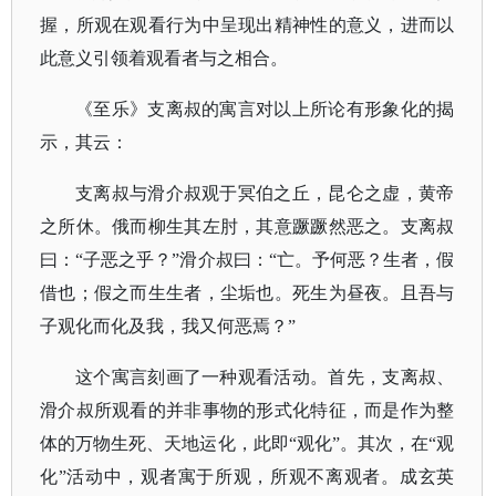
握，所观在观看行为中呈现出精神性的意义，进而以
此意义引领着观看者与之相合。
《至乐》支离叔的寓言对以上所论有形象化的揭
示，其云：
支离叔与滑介叔观于冥伯之丘，昆仑之虚，黄帝
之所休。俄而柳生其左肘，其意蹶蹶然恶之。支离叔
曰：
“子恶之乎？”滑介叔曰：“亡。予何恶？生者，假
借也；假之而生生者，尘垢也。死生为昼夜。且吾与
子观化而化及我，我又何恶焉？”
这个寓言刻画了一种观看活动。首先，支离叔、
滑介叔所观看的并非事物的形式化特征，而是作为整
体的万物生死、天地运化，此即
“观化”。其次，在“观
化”活动中，观者寓于所观，所观不离观者。成玄英