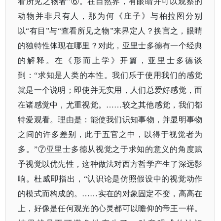
看所见之物者”⑥。在自然界，有眼睛并可以观察的
动物并非只有人，那为何《庄子》与柏拉图分别
以“有目”与“查看所见之物”来界定人？换言之，眼睛
的独特性体现在哪里？对此，亚里士多德有一个经典
的解释。在《形而上学》开篇，亚里士多德谈
到：“求知是人类的本性。我们乐于使用我们的感觉
就是一个说明；即使并无实用，人们总爱好感觉，而
在诸感觉中，尤重视觉。……较之其他感觉，我们都
特爱观看。理由是：能使我们识知事物，并显明事物
之间的许多差别，此于五官之中，以得于视觉者为
多。”⑦亚里士多德从视觉之于求知的意义的角度赋
予视觉以优先性，这种做法对西方哲学产生了深远影
响。杜威即指出，“认识论是仿照假设中的视觉动作
的模式而构成的。……实在的对象固定不变，高高在
上，好像是任何观光的心灵都可以瞻仰的帝王一样。