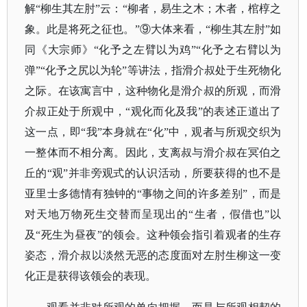
解“柳生其左肘”云：“柳者，易生之木；木者，棺椁之
象。此是将死之征也。”⑨大体来看，“柳生其左肘”如
同《大宗师》“化予之左臂以为鸡”“化予之右臂以为
弹”“化予之尻以为轮”等讲法，指滑介叔处于生死物化
之际。在该寓言中，这种物化是滑介叔的所观，而滑
介叔正处于所观中，“观化而化及我”的表述正道出了
这一点，即“我”本身就在“化”中，观者与所观交织为
一整体而不相分离。因此，支离叔与滑介叔在冥伯之
丘的“观”并非旁观式的认识活动，所要获得的也不是
亚里士多德情有独钟的“事物之间的许多差别”，而是
对天地万物死生交替而呈现出的“生者，假借也”以
及“死生为昼夜”的领会。这种领会指引着观者的生存
姿态，滑介叔以淡然无恶的态度面对左肘生柳这一变
化正是获得该领会的表现。