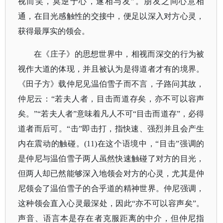
视而笑，莫逆于心，遂相与友”。朋友之间心意相
通，在目光感触性的交接中，便足以深入对方心灵，
获得最厚实的领会。
在《庄子》的思想世界中，相视而深交的行为被
视作大道的体现，并且被认为是得道者才有的境界。
《田子方》载仲尼见温伯雪子而不言，子路问其故，
仲尼云：
“若夫人者，目击而道存矣，亦不可以容声
矣。”“若夫人者”意味着凡人不可“目击而道存”，必得
道者而后可。“击”即击打，指快速、强烈并且会产生
内在震动的触碰。(11)在这个语境中，“目击”强调的
是仲尼与温伯雪子两人虽然快速触碰了对方的目光，
但两人却已然能够深入地领会对方的心灵，尤其是仲
尼领会了温伯雪子的合乎道的精神世界。仲尼强调，
这种领会直入心灵最深处，因此“亦不可以容声矣”。
声音、语言本是存在者克服距离的中介，但仲尼指