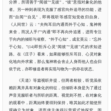
分辨，所谓善于“闻彼”“见彼”，“彼”意指对象化的他
者。另一种则表现为克服了感官向外追寻的功能，进
而“自闻”“自见”，即将视听等感官知觉收归自身。
《人间世》云：“夫徇耳目内通而外于心知，鬼神将
来舍，而况人乎!”“内通”即不再向外追逐，进而专注
于向内的倾听与省察。“外于心知”，成玄英云：“忘外
于心知。”(14)即拒斥心灵“闻彼”“见彼”式的求知进
路。在《庄子》看来，如果能够拒斥耳目、心灵对象
化地向外求索，那么鬼神将会舍止人身而他人也会归
依于此，亦即修道者将实现与物为一的存在状态。
《天道》等篇视听并提，但两者相较，听觉虽依
赖距离并具有对象化的特征，但倾听本身是为了通过
声音克服听者与所听的距离。视觉则不然，在对象化
的观看中，距离始终要得到保持，唯其如此才能使所
观确立为对象，进而使主体得以旁观式地探究。因