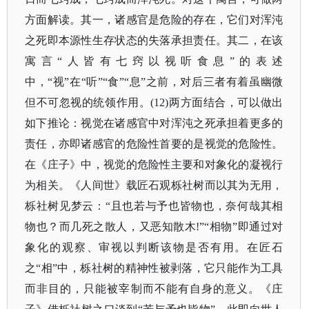
方面解读。其一，诸感官是危险的存在，它们对浑沌
之死即本源性生存状态的失落承担责任。其二，在该
寓言
“人皆有七窍以视听食息”的表述
中，“视”在“听”“食”“息”之前，对后三者有着虽幽微
但不可忽视的统领作用。(12)两方面结合，可以做出
如下推论：视觉在诸感官中对浑沌之死承担着更多的
责任，亦即诸感官的危险性首要的是视觉的危险性。
在《庄子》中，视觉的危险性主要和对象化的凝视行
为相关。《人间世》载匠石观栎社树而以其为无用，
栎社树见梦云：“且也若与予也皆物也，奈何哉其相
物也？而几死之散人，又恶知散木!”“相物”即通过对
象化的观察、审视以判断该物是否有用。在匠石
之“相”中，栎社树的精神性被剥落，它只能作为工具
而非目的，只能被宰制而不能有自身的意义。《庄