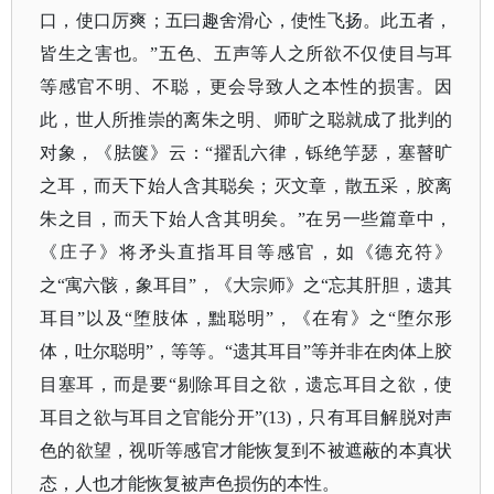
口，使口厉爽；五曰趣舍滑心，使性飞扬。此五者，
皆生之害也。”五色、五声等人之所欲不仅使目与耳
等感官不明、不聪，更会导致人之本性的损害。因
此，世人所推崇的离朱之明、师旷之聪就成了批判的
对象，《胠箧》云：“擢乱六律，铄绝竽瑟，塞瞽旷
之耳，而天下始人含其聪矣；灭文章，散五采，胶离
朱之目，而天下始人含其明矣。”在另一些篇章中，
《庄子》将矛头直指耳目等感官，如《德充符》
之“寓六骸，象耳目”，《大宗师》之“忘其肝胆，遗其
耳目”以及“堕肢体，黜聪明”，《在宥》之“堕尔形
体，吐尔聪明”，等等。“遗其耳目”等并非在肉体上胶
目塞耳，而是要“剔除耳目之欲，遗忘耳目之欲，使
耳目之欲与耳目之官能分开”(13)，只有耳目解脱对声
色的欲望，视听等感官才能恢复到不被遮蔽的本真状
态，人也才能恢复被声色损伤的本性。