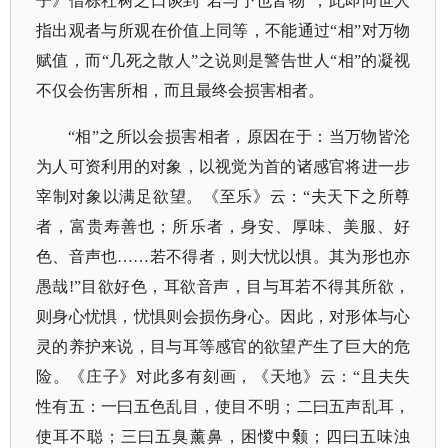
子》借栎社树之口谈到“若与予也皆物”，此即向世人
指出观者与所观在价值上同等，不能通过“相”对万物
赋值，而“几死之散人”之说则是警告世人“相”的凝视
不仅会伤害所相，而且最终会损害相者。
“相”之所以会损害相者，原因在于：当万物皆沦
为人可资利用的对象，以视觉为首的诸感官将进一步
宰制对象以满足欲望。《至乐》云：“夫天下之所尊
者，富贵寿善也；所乐者，身安、厚味、美服、好
色、音声也……若不得者，则大忧以惧。其为形也亦
愚哉!”目欲好色，耳欲音声，目与耳若不得其所欲，
则身心忧惧，忧惧则会损伤身心。因此，对形体与心
灵的养护来说，目与耳等感官的欲望产生了巨大的危
险。《庄子》对此多有刻画，《天地》云：“且夫失
性有五：一曰五色乱目，使目不明；二曰五声乱耳，
使耳不聪；三曰五臭薰鼻，困惾中颡；四曰五味浊