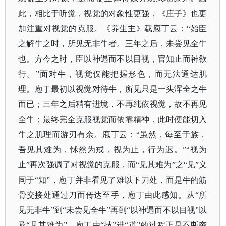
此，相比于听觉，视觉的对象性更强，《庄子》也更
加注重对视觉的克服。《养生主》载庖丁云：
“始臣
之解牛之时，所见无非牛者。三年之后，未尝见全牛
也。方今之时，臣以神遇而不以目视，官知止而神欲
行。”面对牛，视觉仅能把握形色，而无法通达肌
理。庖丁最初以视觉对待牛，所见只是一头浑全之牛
而已；三年之后稍有进境，不再纯依视觉，故不再见
全牛；最终完全克服视觉而依靠精神，此时便能切入
牛之肌理而游刃有余。庖丁云：“虽然，每至于族，
吾见其难为，怵然为戒，视为止，行为迟。”“视为
止”再次强调了对视觉的克服，而“见其难为”之“见”义
同于“知”，庖丁并非看见了难以下刀处，而是牛的筋
骨交接处通过刀而传达至手，庖丁由此感知。从“所
见无非牛”到“未尝见全牛”再到“以神遇而不以目视”以
及“见其难为”，庖丁由“技”进“道”的过程正是不断突