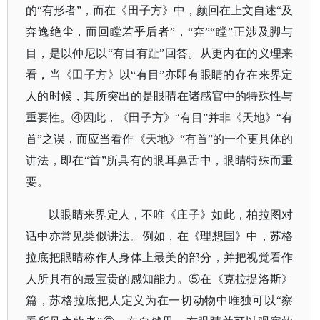
的“有形者”，而在《田子方》中，颜回在上文自述“及
奔逸绝尘，而回瞠若乎后者”，“奔”“瞠”正涉及脚与
目，是以仲尼以“有目有趾”回答。从更内在的义理来
看，当《田子方》以“有目”亦即有眼睛的存在来界定
人的时候，其所突出的是眼睛在诸感官中的特殊性与
重要性。④因此，《田子方》“有目”并非《天地》“有
首”之误，而应当看作《天地》“有首”的一个更具体的
讲法，即在“首”所具有的眼耳鼻舌中，眼睛特殊而重
要。
以眼睛来界定人，不唯《庄子》如此，柏拉图对
话中亦常见类似讲法。例如，在《理想国》中，苏格
拉底把眼睛称作人身体上最美的部分，并把视觉看作
人所具有的最宝贵的感知能力。
⑤在《克拉提洛斯》
篇，苏格拉底把人定义为在一切动物中唯独可以“察