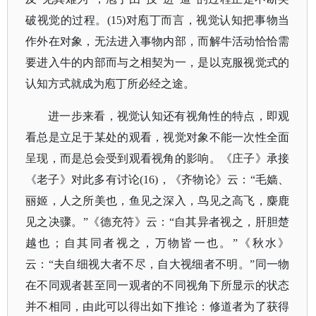
破视觉的过程。(15)对庖丁而言，视觉认知把事物当
作外在对象，无法进入事物内部，而解牛活动恰恰需
要进入牛的内部而与之相契为一，是以克服视觉式的
认知方式就成为庖丁所必经之途。
进一步来看，视觉认知还有视角性的特点，即观
看总是立足于某处的观看，视觉对象不能一次性全面
呈现，而是总会受到观看视角的影响。《庄子》承接
《老子》对此多有讨论
(16)，《齐物论》云：“毛嫱、
丽姬，人之所美也，鱼见之深入，鸟见之高飞，麋鹿
见之决骤。”《德充符》云：“自其异者视之，肝胆楚
越也；自其同者视之，万物皆一也。”《秋水》
云：“夫自细视大者不尽，自大视细者不明。”同一物
在不同观者甚至同一观者的不同视角下所显示的状态
并不相同，由此可以得出如下推论：修道者为了获得