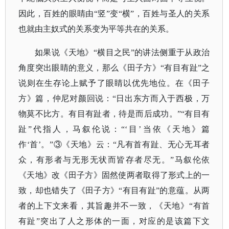
因此，百姓的眼睛由“竖”变“横”，百姓与圣人的关系
也就由主奴式的关系变为平等共在的关系。
如果说《天地》
“横目之民”的讲法侧重于从政治
角度突出眼睛的意义，那么《田子方》“有目有趾”之
说则在生存论上赋予了眼睛以优先地位。在《田子
方》篇，仲尼对颜回说：“日出东方而入于西极，万
物莫不比方。有目有趾者，待是而后成功。”“有目有
趾”代指人，马叙伦说：“‘目’当依《天地》篇
作‘首’。”③《天地》云：“凡有首有趾、无心无耳者
众，有形者与无形无状而皆存者尽无。”马叙伦依
《天地》改《田子方》固然使两者取得了形式上的一
致，却也错失了《田子方》“有目有趾”的意蕴。从两
者的上下文来看，其旨趣并不一致，《天地》“有首
有趾”突出了人之形体的一面，对应的是该篇下文