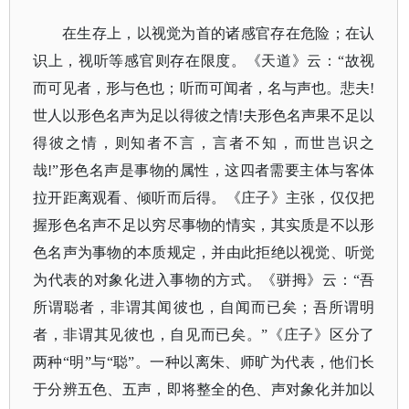
在生存上，以视觉为首的诸感官存在危险；在认
识上，视听等感官则存在限度。《天道》云：
“故视
而可见者，形与色也；听而可闻者，名与声也。悲夫!
世人以形色名声为足以得彼之情!夫形色名声果不足以
得彼之情，则知者不言，言者不知，而世岂识之
哉!”形色名声是事物的属性，这四者需要主体与客体
拉开距离观看、倾听而后得。《庄子》主张，仅仅把
握形色名声不足以穷尽事物的情实，其实质是不以形
色名声为事物的本质规定，并由此拒绝以视觉、听觉
为代表的对象化进入事物的方式。《骈拇》云：“吾
所谓聪者，非谓其闻彼也，自闻而已矣；吾所谓明
者，非谓其见彼也，自见而已矣。”《庄子》区分了
两种“明”与“聪”。一种以离朱、师旷为代表，他们长
于分辨五色、五声，即将整全的色、声对象化并加以