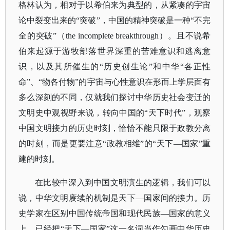
格林认为，相对于以希伯来为典型的，从紧凑的宇宙
论中裂变出来的“突破”，中国的精神突破是一种“不完
全的突破”（the incomplete breakthrough）。且不说希
伯来起源于游牧部落世界深重的苦难意识和逃离意
识，以及其所催生的“历史创生论”和中华“各正性
命”、“物各付物”的宇宙与心性意识在形而上学层面有
多么深刻的不同，仅就我们探讨中华历史社会变迁的
文明史中观视野来说，转向中国的“天下时代”，观察
中国文明接力的历史时刻，恰恰不能只限于政教分离
的时刻，而是更要注意“政教相维”的“天下—国家”重
建的时刻。
在比较中深入到中国文明演生的逻辑，我们可以
说，中华文明赓续的机制是天下
—国家间的接力。历
史学家在区别中国传统帝国和现代民族—国家的意义
上，已经把“天下—国家”这一名词当作勾画中华历史