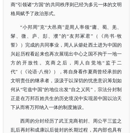
商”引领诸“方国”的共同秩序则已经为多元一体的文明
格局赋予了政治形式。
“小邦周”克“大邑商”是周人率领“庸、蜀、羌、
髳、微、庐、彭、濮”的“友邦冢君”（《尚书·牧
誓》）完成的共同事业，周人从僻处西土进为中国的
兴起历程看起来也再次展现出中心之国不拘于一地一
方的开放性。克商之后，周人自觉地“监于二
代”（《论语·八佾》），将自身看作夏商曾经承担的
文明责任的继承者，汲汲于以深切的忧患意识筹划如
何从“宅兹中国”的地位出发“自之乂民”，宗法分封制
正是在万邦百姓共生的历史境况中实现居中国以治天
下从而将万邦纳入一体的制度施设。
西周的分封经历了武王克商初封、周公平三监之
乱后再封和成康以后徙封的长期过程，其内部也具有