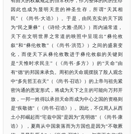
有由天的权威规定的恒常秩序，作为整体的民的生存
因此也成为显明天意的神圣生存，所谓“天其相
民”（《尚书·大诰》）。于是，由民充实的天下因
为“民之秉彝”（《诗经·大雅·烝民》）而内涵常道，
天下在文明世界之常道的映照中呈现出“彝伦攸
叙”和“彝伦攸斁”（《尚书·洪范》）之间的盛衰变
化，而使天下从彝伦攸斁进于彝伦攸叙的关键则
是“天惟时求民主”（《尚书·多方》）的“天命”由
有“德”的邦国来承负。周初的天命观摆脱了殷人观念
中“多先哲王在天”（《尚书·召诰》）的上帝与祖先紧
密沟通的恩宠形式，将成为天下之主的可能向万邦开
放，一邦一姓得以承担天命而成为中心之国的资格则
是“疾敬德”（《尚书·召诰》）。因此，不仅周人从西
土小邦崛起而“宅兹中国”是因为“克明德”（《尚书·康
诰》），夏商从中国衰落而为方国也是因为“不敬厥