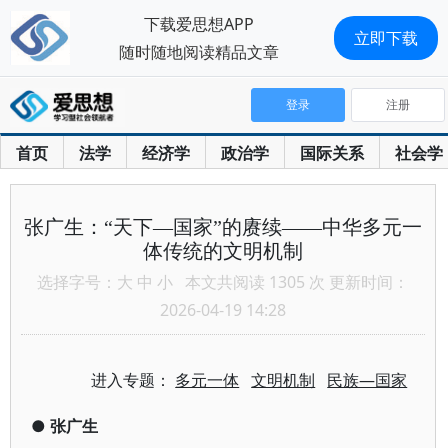
下载爱思想APP
立即下载
随时随地阅读精品文章
登录
注册
首页
法学
经济学
政治学
国际关系
社会学
张广生：“天下—国家”的赓续——中华多元一
体传统的文明机制
选择字号：
大
中
小
本文共阅读 1305 次 更新时间：
2026-04-19 14:28
进入专题：
多元一体
文明机制
民族—国家
●
张广生