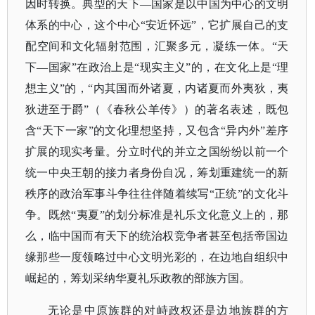
因时转换。典型的天下—国家是以中国为中心的文明
体系的中心，这个中心“安近怀远”，它扩展自己的支
配空间和文化辐射范围，汇聚多元，凝练一体。“天
下—国家”在政治上是“现实主义”的，在文化上是“理
想主义”的，“内其国而外诸夏，内诸夏而外夷狄，夷
狄进至于爵”（《春秋公羊传》）的著名表述，既包
含“天下一家”的文化理想坚持，又包含“异内外”差序
扩展的现实考量。分立时代的并立之国纷纷以前一个
统一中央王朝的接力者身份自况，筹划重建统一的新
秩序的政治军事斗争往往伴随着续写“正统”的文化斗
争。既然“夷夏”的划分标准是礼乐文化意义上的，那
么，临中国而有天下的统治权竞争者甚至包括帝国边
缘那些一度领略过中心文明光彩的，在边地自组织中
崛起的，筹划采纳华夏礼乐政教的部族方国。
无论是中原族群的对峙政权还是边地族群的方