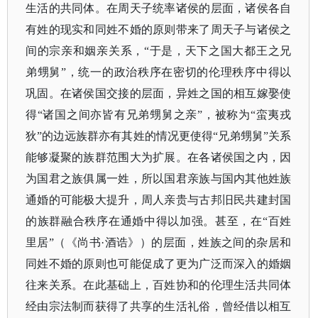
生活的共同体。在周天子统率诸侯的层面，诸侯各自
有姓的现实和同姓不婚的原则带来了周天子与诸侯之
间的宗亲和姻亲关系，“于是，天下之国大都王之兄
弟甥舅”，统一的政治秩序在密切的伦理秩序中得以
巩固。在诸侯国交接的层面，异姓之国的相互嫁娶使
得“诸国之间亦皆有兄弟甥舅之亲”，被称为“蛮夷戎
狄”的边远族群亦有其姓的情况更使得“兄弟甥舅”关系
能够凝聚的族群范围大为扩展。在各诸侯国之内，因
为国君之族俱属一姓，所以国君亲族与国内其他姓族
通婚的可能极大提升，周人亲贵与古邦旧民共建封国
的族群融合秩序在通婚中得以加强。甚至，在“百姓
里居”（《尚书·酒诰》）的层面，姓族之间的杂居和
同姓不婚的原则也可能促成了更为广泛而深入的婚姻
往来关系。在此基础上，百姓协和的伦理生活共同体
经由宗法制而获得了共享的生活礼俗，曾经借以相互