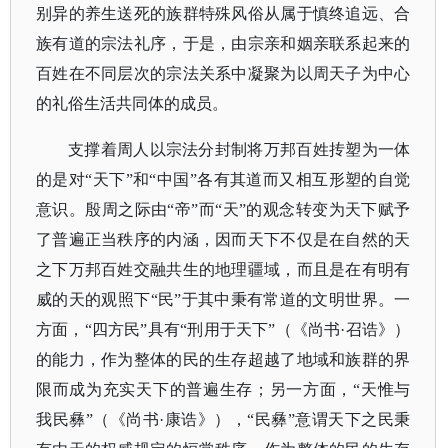
别异的养生送死的族群特殊风俗从属于慎终追远、合
族有道的宗法礼序，于是，由宗亲和姻亲联系起来的
百姓在不同层次的宗法关系中凝聚为以周天子为中心
的礼俗生活共同体的成员。
支撑着周人以宗法分封制将万邦百姓抟塑为一体
的是对
“天下”和“中国”各有其道而又相互形塑的自觉
意识。殷周之际由“帝”而“天”的观念转变为天下赋予
了普遍正当秩序的内涵，因而天下不仅是在自然的天
之下万邦百姓交融共生的地理疆域，而且是在有明有
威的天的观照下“民”于其中秉有常道的文明世界。一
方面，“四方民”具有“刑用于天下”（《尚书·召诰》）
的能力，作为整体的民的生存超越了地域和族群的界
限而成为充实天下的普遍生存；另一方面，“天惟与
我民彝”（《尚书·康诰》），“民彝”意谓天下之民秉