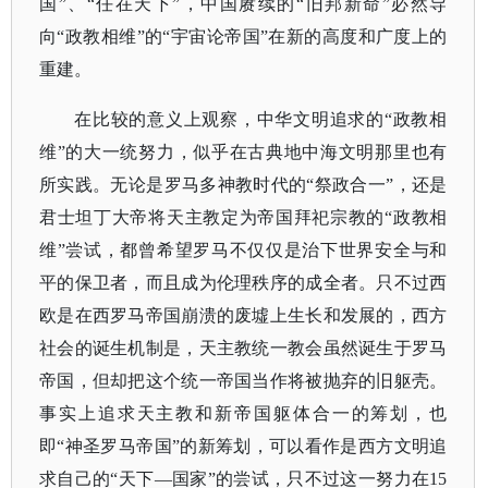
国”、“任在天下”，中国赓续的“旧邦新命”必然导
向“政教相维”的“宇宙论帝国”在新的高度和广度上的
重建。
在比较的意义上观察，中华文明追求的
“政教相
维”的大一统努力，似乎在古典地中海文明那里也有
所实践。无论是罗马多神教时代的“祭政合一”，还是
君士坦丁大帝将天主教定为帝国拜祀宗教的“政教相
维”尝试，都曾希望罗马不仅仅是治下世界安全与和
平的保卫者，而且成为伦理秩序的成全者。只不过西
欧是在西罗马帝国崩溃的废墟上生长和发展的，西方
社会的诞生机制是，天主教统一教会虽然诞生于罗马
帝国，但却把这个统一帝国当作将被抛弃的旧躯壳。
事实上追求天主教和新帝国躯体合一的筹划，也
即“神圣罗马帝国”的新筹划，可以看作是西方文明追
求自己的“天下—国家”的尝试，只不过这一努力在15