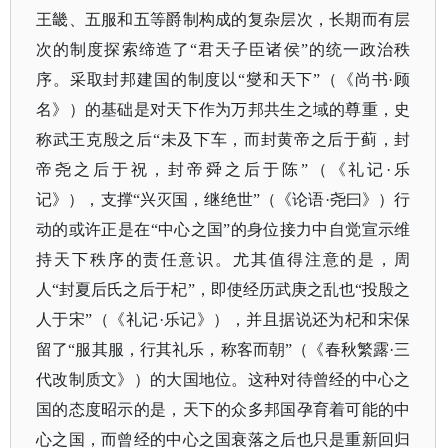
王畿、五服和五等爵制构成的复杂层次，长期而有层
次的制度探索缔造了
“君天子臣诸侯”的统一政治秩
序。采取封邦建国的制度以“燮和天下”（《尚书·顾
名》）的基础是对天下作为万邦共生之域的尊重，史
称武王克殷之后“未及下车，而封黄帝之后于蓟，封
帝尧之后于祝，封帝舜之后于陈”（《礼记·乐
记》），支撑“兴灭国，继绝世”（《论语·尧曰》）行
动的或许正是在“中心之国”的身位接力中自觉宣示维
持天下秩序的责任意识。尤其值得注意的是，周
人“封夏后氏之后于杞”，即使经历武庚之乱也“投殷之
人于宋”（《礼记·乐记》），并且据说还为杞和宋保
留了“服其服，行其礼乐，称客而朝”（《春秋繁露·三
代改制质文》）的大国地位。这种对待曾经的中心之
国的态度昭示的是，天下的众多邦国孕育着可能的中
心之国，而曾经的中心之国衰落之后也只是重新回归