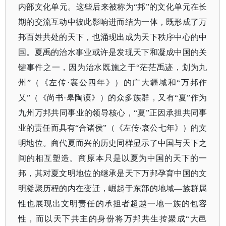
内部文化单元。这些后来被称为
“邦”的文化单元在长
期的交流互动中彼此影响进而结为一体，既形成了万
邦百姓共处的天下，也涌现出成为天下秩序中心的中
国。夏禹的治水事业或许是发现天下和凝成中国的关
键事件之一，因为治水既施之于“茫茫禹迹，划为九
州”（《左传·襄公四年》）的广大疆域和“万邦作
乂”（《尚书·皋陶谟》）的众多族群，又有“夏”作为
九州万邦共同事业的领导核心，“夏”正因承担共同事
业的责任而具有“合诸侯”（《左传·哀公七年》）的文
明地位。商代夏而兴的历史同样显示了中国与天下之
间的相互塑造。商原本只是以夏为中国的天下的一
邦，其对夏文明地位的继承是天下万邦孕育中国的文
明凝聚历程的内在变迁，崛起于东部的地域—族群属
性也展现出文明责任的承担者超越一地一族的包容
性，而以天下共主的身份将万邦共生抟聚成“大邑