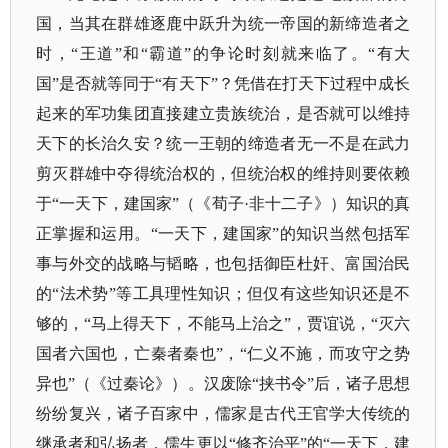
国，当其在群雄逐鹿中跃升为统一帝国的新缔造者之
时，
“王道”和“霸道”的争论时刻就来临了。“有大
国”是否就等同于“有天下”？凭借在打天下过程中成长
起来的军功集团直接建立贵族统治，是否就可以维持
天下的长治久安？统一王朝的缔造者无一不是在武力
剪灭群雄中夺得统治权的，但统治权的维持则要依赖
于“一天下，建国家”（《荀子·非十二子》）知识的真
正掌握和运用。“一天下，建国家”的知识当然包括军
事与外交的战略与韬略，也包括御臣杜奸、富国治民
的“法术势”等工具理性知识；但仅有这些知识还是不
够的，“马上得天下，不能马上治之”，贾谊说，“灭六
国者六国也，亡秦者秦也”，“仁义不施，而攻守之势
异也”（《过秦论》）。汉废除“挟书令”后，诸子思想
纷纷复兴，诸子百家中，儒家是古代王官学大传统的
继承者和弘扬者，儒生更以“修齐治平”的“一天下，建