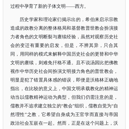
过程中孕育了新的子体文明——西方。
历史学家和理论家们揭示出的，希伯来启示宗教
造成的政教分离的整体格局和基督教普世教会扮演接
力者角色的文明断裂与赓续经验，虽然对观察历史社
会的变迁有重要的启发，但是，不辨其异，只合其
同，用同样的模式来解释中国历史社会的更替和中华
文明的赓续，则难免扞格不通。且不说汤因比把佛教
视作中华历史社会间扮演文明接力角色的普世教会，
明显是犯了错置具体感的错误，即便是沃格林正确地
指出，在比较的意义上，中国文明承载教化的精神运
动当以儒教精神运动为典型，但我们仍需注意的是，
儒教并不追求建立独立的
“教会”组织，儒教自觉为“自
然理性”之教，它希望自身成为王官学而直接与帝国
政治社会互嵌在一起。然而，正是在这个问题上，沃