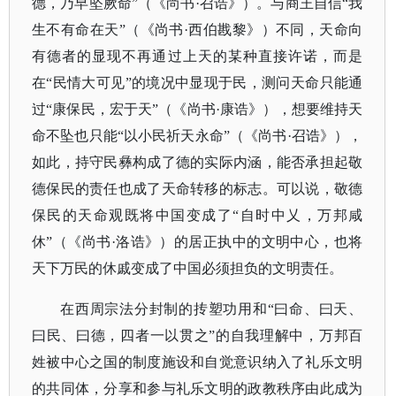
德，乃早坠厥命”（《尚书·召诰》）。与商王自信“我
生不有命在天”（《尚书·西伯戡黎》）不同，天命向
有德者的显现不再通过上天的某种直接许诺，而是
在“民情大可见”的境况中显现于民，测问天命只能通
过“康保民，宏于天”（《尚书·康诰》），想要维持天
命不坠也只能“以小民祈天永命”（《尚书·召诰》），
如此，持守民彝构成了德的实际内涵，能否承担起敬
德保民的责任也成了天命转移的标志。可以说，敬德
保民的天命观既将中国变成了“自时中乂，万邦咸
休”（《尚书·洛诰》）的居正执中的文明中心，也将
天下万民的休戚变成了中国必须担负的文明责任。
在西周宗法分封制的抟塑功用和
“曰命、曰天、
曰民、曰德，四者一以贯之”的自我理解中，万邦百
姓被中心之国的制度施设和自觉意识纳入了礼乐文明
的共同体，分享和参与礼乐文明的政教秩序由此成为