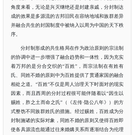
角度来看，无论是兴灭继绝还是封建亲戚，分封制达
成的效果是多源流的古邦旧民在容纳地域和族群差异
并融合共生的封国制度中被纳入以周为中国的天下秩
序。
分封制形成的共生格局在作为政治原则的宗法制
的协调中进一步增强了融合趋势和一体性，因为充实
着万邦的是分合交织的
“百姓”，而宗法制在有姓有
氏、同姓不婚的原则中为百姓提供了贯通家国的融合
相处之道。“百姓”不仅是周人治理天下时面对的现实
因素，而且西周的分封过程很可能伴随着以“因生以
赐姓，胙之土而命之氏”（《左传·隐公八年》）的方
式整饬不同族群姓氏的措施。经过赐姓，百姓成为分
封制施诸的实际对象，同姓不婚的原则又使得百姓即
使各具源流也能通过往来婚媾关系而逐渐结合为伦理