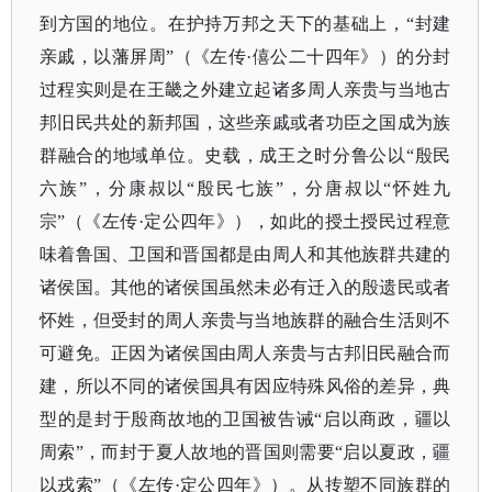
到方国的地位。在护持万邦之天下的基础上，“封建
亲戚，以藩屏周”（《左传·僖公二十四年》）的分封
过程实则是在王畿之外建立起诸多周人亲贵与当地古
邦旧民共处的新邦国，这些亲戚或者功臣之国成为族
群融合的地域单位。史载，成王之时分鲁公以“殷民
六族”，分康叔以“殷民七族”，分唐叔以“怀姓九
宗”（《左传·定公四年》），如此的授土授民过程意
味着鲁国、卫国和晋国都是由周人和其他族群共建的
诸侯国。其他的诸侯国虽然未必有迁入的殷遗民或者
怀姓，但受封的周人亲贵与当地族群的融合生活则不
可避免。正因为诸侯国由周人亲贵与古邦旧民融合而
建，所以不同的诸侯国具有因应特殊风俗的差异，典
型的是封于殷商故地的卫国被告诫“启以商政，疆以
周索”，而封于夏人故地的晋国则需要“启以夏政，疆
以戎索”（《左传·定公四年》）。从抟塑不同族群的