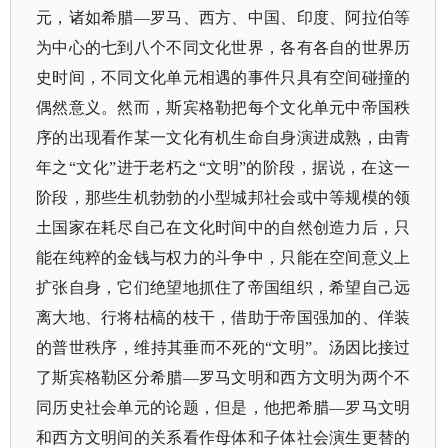
元，诸如希腊—罗马、西方、中国、印度、阿拉伯等
为中心的七到八个不同文化世界，各有各自的世界历
史时间，不同文化单元相遇的事件只具有空间碰撞的
偶然意义。然而，斯宾格勒把每个文化单元中帝国秩
序的出现看作某一文化有机生命自身演进成熟，由青
年之“文化”进于老朽之“文明”的阶段，据说，在这一
阶段，那些生机勃勃的小型城邦社会或中等规模的领
土国家在耗尽自己在文化时间中的自然创造力后，只
能在纯粹的金钱与权力的斗争中，只能在空间意义上
扩张自身，它们绝望地抓住了帝国组织，希望自己远
离大地、行将枯槁的枝干，借助于帝国强加的、佯装
的普世秩序，维持其垂而不死的“文明”。汤因比接过
了斯宾格勒区分希腊—罗马文明和西方文明为两个不
同历史社会单元的论题，但是，他把希腊—罗马文明
和西方文明间的关系看作母体和子体社会演生更替的