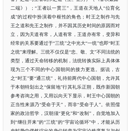
二端》）；“王者以一贯三”，王道在天地人“位育化
成”的过程中扮演着中枢性的角色；时王之制作与先
王之道和先王之制作，并不因其历史时间的原因而对
立，因为天道有常，人道有常，王道亦有常，变异和
经常的关系要通过于“三统”之中光大“一统”也即“时王
之统”来理解。三统不仅仅是“忠、敬、文”不同法统的
类型，通过天命转移的机制，法统转换实际上具体体
现为三个不同的中心国朝间的接力更迭。据说，古
之“时王”要“通三统”，礼待前两代中心国朝，允许其
于本朝特划出之“保留地”行其礼乐正朔，既作新国朝
参考咨询之用，又用以向天下显示，时王中心国朝的
正当性来源乃“受命于天”，而非“受命于人”。依照儒
家的政治哲学，汉朝须“更化”和“改制”，自觉地加入
到“继往开来”的“三统”的“宇宙论循环”中，才能从历
史时势中偶然绽出的身位转变为宇宙论秩序复兴与创