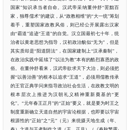
国家”知识承当者自命。汉武帝采纳董仲舒“罢黜百
家，独尊儒术”的建议，从“政教相维”的“大一统”筹划
着手，重塑国家政教风俗，则已经公开展露出汉家
由“霸道”追迹“王道”的自觉。汉立国最初七十年，统
治者以黄老思想为指导，汉初政治貌似“无为”，但是
其实质却是“阳道阴法”，在国家建制上“汉承秦制”，
在政治实践中延续了“以法为教”本有的酷烈寡恩的政
俗。在董仲舒看来，汉武帝欲求天下大治，则必须把
握“以善治善”的根本以追求“王道”，必须用儒教传承
的王官正典学问来指导政治社会生活，在政教文明的
根本层次上推进为汉朝礼义精神重新奠基的“更
化”。“元年春王正月”的“正始”要义，就是要为时王之
制度重新确立天道自然的宇宙论根据，也即要以宇宙
根源性的“正始”之“元”（元）来统摄天地生成（年、
春）之道与王者制作之道（王、正月）（《春秋繁露·