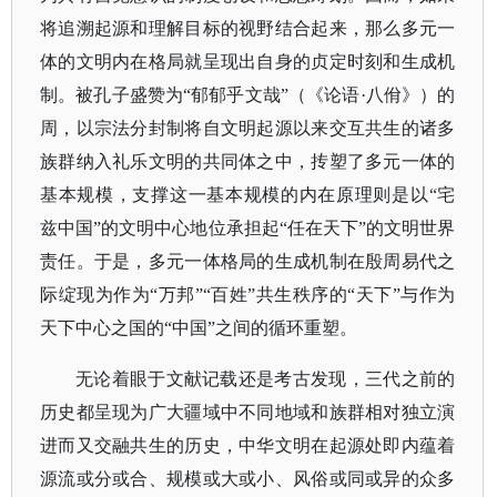
将追溯起源和理解目标的视野结合起来，那么多元一
体的文明内在格局就呈现出自身的贞定时刻和生成机
制。被孔子盛赞为“郁郁乎文哉”（《论语·八佾》）的
周，以宗法分封制将自文明起源以来交互共生的诸多
族群纳入礼乐文明的共同体之中，抟塑了多元一体的
基本规模，支撑这一基本规模的内在原理则是以“宅
兹中国”的文明中心地位承担起“任在天下”的文明世界
责任。于是，多元一体格局的生成机制在殷周易代之
际绽现为作为“万邦”“百姓”共生秩序的“天下”与作为
天下中心之国的“中国”之间的循环重塑。
无论着眼于文献记载还是考古发现，三代之前的
历史都呈现为广大疆域中不同地域和族群相对独立演
进而又交融共生的历史，中华文明在起源处即内蕴着
源流或分或合、规模或大或小、风俗或同或异的众多