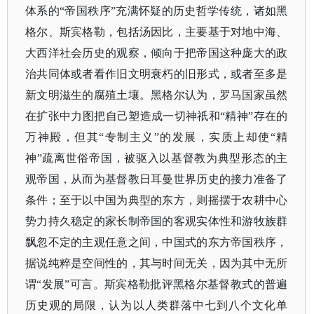
体系的
“帝国秩序”充满怀疑的历史哲学传统，诸如黑
格尔、斯宾格勒，包括汤因比，主要基于对地中海、
大西洋社会历史的观察，倾向于把帝国这种庞大的政
治共同体或者看作旧文明衰朽的旧形式，或者至多是
新文明滋生的腐殖土壤。黑格尔认为，罗马国家虽然
在扩张中力图把自己塑造成一切神祇和“精神”存在的
万神殿，但其“专制主义”的发展，实质上却使“精
神”疏离世俗帝国，被驱入以基督教为典型形态的主
观帝国，从而为基督教日耳曼世界历史的接力准备了
条件；至于以中国为典型的东方，则摇摆于农耕中心
势力持久稳定的家长制帝国的客观实体性和游牧族群
飘忽不定的主观任意之间，中国式的东方帝国秩序，
据说纯粹是空间性的，其与时间无关，因为其中无所
谓“发展”可言。斯宾格勒批评黑格尔基督教式的普遍
历史观的局限，认为以人类群落中七到八个文化单