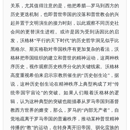
关系，尤其值得注意的是，他把希腊—罗马到西方的
历史更迭机制，也即普世帝国的没落和普世教会的兴
起并置于文明演生的接力时刻，以此观察不同历史社
会间的更替演生进程。或许是因为受到汤因比的启
发，沃格林“平行的天下时代”的历史哲学洞见似乎比
黑格尔、斯宾格勒对帝国秩序有更加复杂的看法，沃
格林把帝国组织的建立和普世的精神运动，这两种秩
序历史，视作观察历史秩序分化的关键线索。沃格林
高度重视希伯来启示宗教所催生的“历史创生论”，据
说，这种历史创生论在精神秩序上典型构成了对“传
统帝国宇宙论”的突破。如果人们顺着沃格林的逻
辑，认为这种典型的突破也能描摹从罗马帝国到基督
教西方世界的嬗变，那么，罗马的“内部无产者”，自
觉地疏离于罗马帝国的普遍秩序，推动某种普世精神
传播的“教”的运动，在转身离开旧帝国、驯化蛮族的