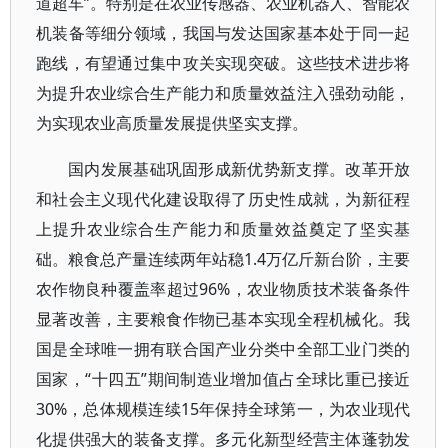
道超车”。特别是在农业传感器、农业机器人、智能农
机装备等细分领域，我国与发达国家基本处于同一起
跑线，有望通过集中攻关实现突破。这些技术进步将
为提升农业综合生产能力和质量效益注入强劲动能，
为实现农业高质量发展提供坚实支撑。
国内发展基础巩固形成新优势新支撑。改革开放
和社会主义现代化建设取得了历史性成就，为新征程
上提升农业综合生产能力和质量效益奠定了坚实基
础。粮食总产量连续两年站稳1.4万亿斤新台阶，主要
农作物良种覆盖率超过96%，农业物质技术装备条件
显著改善，主要粮食作物已基本实现全程机械化。我
国是全球唯一拥有联合国产业分类中全部工业门类的
国家，“十四五”期间制造业增加值占全球比重已接近
30%，总体规模连续15年保持全球第一，为农业现代
化提供强大的装备支撑。多元化新型经营主体蓬勃发