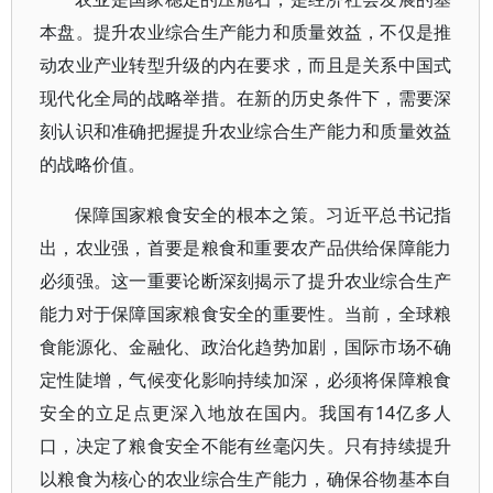
本盘。提升农业综合生产能力和质量效益，不仅是推
动农业产业转型升级的内在要求，而且是关系中国式
现代化全局的战略举措。在新的历史条件下，需要深
刻认识和准确把握提升农业综合生产能力和质量效益
的战略价值。
保障国家粮食安全的根本之策。习近平总书记指
出，农业强，首要是粮食和重要农产品供给保障能力
必须强。这一重要论断深刻揭示了提升农业综合生产
能力对于保障国家粮食安全的重要性。当前，全球粮
食能源化、金融化、政治化趋势加剧，国际市场不确
定性陡增，气候变化影响持续加深，必须将保障粮食
安全的立足点更深入地放在国内。我国有14亿多人
口，决定了粮食安全不能有丝毫闪失。只有持续提升
以粮食为核心的农业综合生产能力，确保谷物基本自