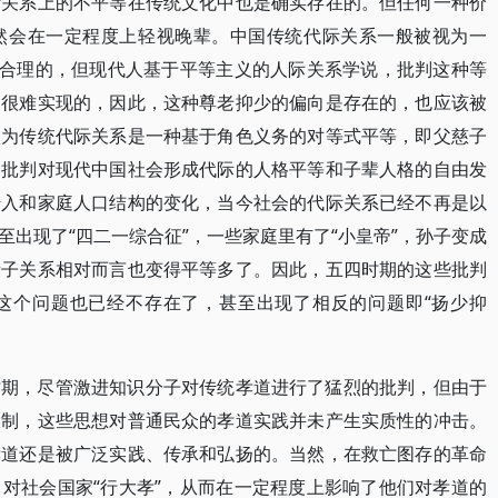
际关系上的不平等在传统文化中也是确实存在的。但任何一种价
然会在一定程度上轻视晚辈。中国传统代际关系一般被视为一
是合理的，但现代人基于平等主义的人际关系学说，批判这种等
是很难实现的，因此，这种尊老抑少的偏向是存在的，也应该被
认为传统代际关系是一种基于角色义务的对等式平等，即父慈子
种批判对现代中国社会形成代际的人格平等和子辈人格的自由发
传入和家庭人口结构的变化，当今社会的代际关系已经不再是以
出现了“四二一综合征”，一些家庭里有了“小皇帝”，孙子变成
亲子关系相对而言也变得平等多了。因此，五四时期的这些批判
这个问题也已经不存在了，甚至出现了相反的问题即“扬少抑
时期，尽管激进知识分子对传统孝道进行了猛烈的批判，但由于
限制，这些思想对普通民众的孝道实践并未产生实质性的冲击。
孝道还是被广泛实践、传承和弘扬的。当然，在救亡图存的革命
对社会国家“行大孝”，从而在一定程度上影响了他们对孝道的