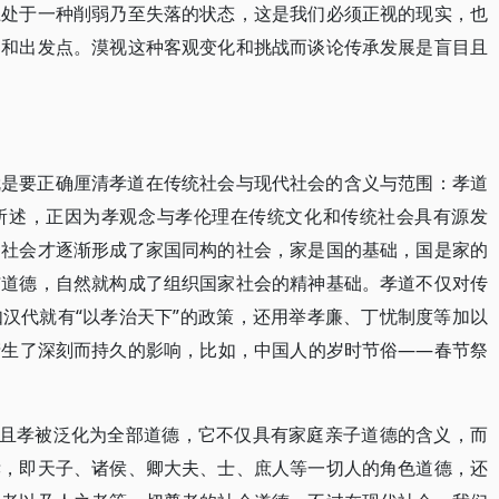
上处于一种削弱乃至失落的状态，这是我们必须正视的现实，也
础和出发点。漠视这种客观变化和挑战而谈论传承发展是盲目且
就是要正确厘清孝道在传统社会与现代社会的含义与范围：孝道
所述，正因为孝观念与孝伦理在传统文化和传统社会具有源发
国社会才逐渐形成了家国同构的社会，家是国的基础，国是家的
与道德，自然就构成了组织国家社会的精神基础。孝道不仅对传
汉代就有“以孝治天下”的政策，还用举孝廉、丁忧制度等加以
产生了深刻而持久的影响，比如，中国人的岁时节俗——春节祭
而且孝被泛化为全部道德，它不仅具有家庭亲子道德的含义，而
孝，即天子、诸侯、卿大夫、士、庶人等一切人的角色道德，还