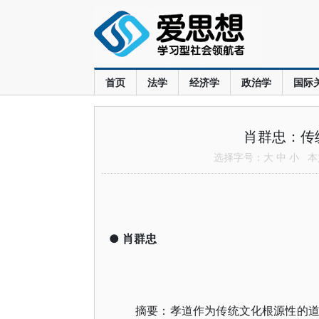
首页
法学
经济学
政治学
国际
肖群忠：传
选择字号：
大
中
小
本文
●
肖群忠
摘要：孝道作为传统文化根源性的