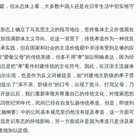
家庭，但从总体上看，大多数中国人还是在日常生活中切实恪守
识形态上确立了马克思主义的指导地位，坚持集体主义价值观在
更加强调群体主义导向。在这一背景下，传统孝道作为一种优良
传承实践，但在国家和社会的主流价值观中并没有受到足够的应
导“爱敬父母”的传统美德，但多不用“孝”加以明确表达，因为经
总是把“孝”看作封建传统的文化符号。因此，在汉语主流媒体
偶尔出现，也是作为反义词被提及，如“封建地主阶级的孝子贤
们提出了“亲不亲、阶级分”的口号，出现了批斗、打骂父母，乃
革开放以后，我们重新审视并尊重自己的传统文化，对儒家思想
20世纪90年代，民间已经在自发弘扬传统孝道。但是，即使到
设实施纲要》中的公民基本规范里仍然没有提及孝道，这一方面可
主流意识形态的持续影响，另一方面或许是因为孝道只是涉及家
道德加以提倡。