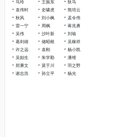
马玲
王振东
狄马
袁伟时
史啸虎
熊培云
秋风
刘小枫
孟令伟
雷一宁
周枫
蒋兆勇
吴伟
沙叶新
刘瑜
葛剑雄
储昭根
吴稼祥
许之远
袁刚
杨小凯
吴励生
朱学勤
潘维
郑秉文
莫于川
羽之野
谢志浩
孙立平
杨光