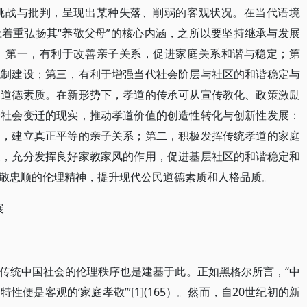
挑战与批判，呈现出某种失落、削弱的客观状况。在当代语境
着重弘扬其“养敬父母”的核心内涵，之所以要坚持继承与发展
：第一，有利于改善亲子关系，促进家庭关系和谐与稳定；第
机制建设；第三，有利于增强当代社会阶层与社区的和谐稳定与
民道德素质。在新形势下，孝道的传承可从宣传教化、政策激励
合社会变迁的现实，推动孝道价值的创造性转化与创新性发展：
务，建立真正平等的亲子关系；第二，积极发挥传统孝道的家庭
三，充分发挥良好家教家风的作用，促进基层社区的和谐稳定和
敬忠顺的伦理精神，提升现代公民道德素质和人格品质。
展
传统中国社会的伦理秩序也是建基于此。正如黑格尔所言，“中
便是客观的‘家庭孝敬’”[1](165）。然而，自20世纪初的新