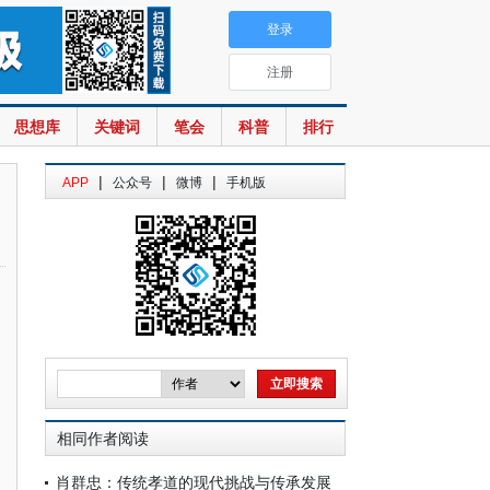
登录
注册
思想库
关键词
笔会
科普
排行
|
|
|
APP
公众号
微博
手机版
相同作者阅读
肖群忠：传统孝道的现代挑战与传承发展