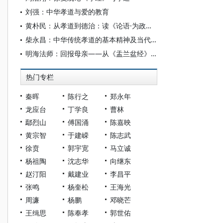
刘强：中华孝道与爱的教育
黄朴民：从孝道到德治：读《论语·为政》札记
柴永昌：中华传统孝道的基本精神及当代价值
明海法师：回报母亲——从《盂兰盆经》看佛教对中国孝道文化的影响
热门专栏
秦晖
陈行之
郑永年
龙应台
丁学良
曹林
鄢烈山
傅国涌
陈嘉映
黄宗智
于建嵘
陈志武
徐贲
郭宇宽
马立诚
杨祖陶
沈志华
向继东
赵汀阳
戴建业
李昌平
张鸣
杨奎松
王海光
周濂
杨鹏
邓晓芒
王缉思
陈奉孝
郭世佑