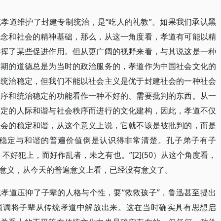
孝道维护了封建专制统治，是“吃人的礼教”。如果我们承认黑
观念和社会的精神基础，那么，从这一角度看，孝道有可能以精
发挥了某些促进作用。但从更广阔的视野来看，与其说这是一种
时期的道德总是为当时的政治服务的，孝道作为中国社会文化的
和统治稳定，但我们不能以社会主义是优于封建社会的一种社会
秩序和统治稳定的功能看作一种不好的、需要批判的东西。从一
一定的人际和谐与社会秩序而进行的文化建构，因此，孝道不仅
社会的稳定和谐，从这个意义上说，它就不该是被批判的，而是
稳定与和谐的普遍价值倒是认识得非常清楚。孔子弟子有子
不好犯上，而好作乱者，未之有也。”[2](50）从这个角度看，
意义，从今天的普遍意义上看，已经没有意义了。
孝道压抑了子辈的人格与个性，要“救救孩子”，鲁迅甚至提出
此强调将子辈从传统孝道中解放出来。这在当时确实具有思想启