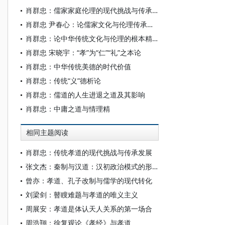
肖群忠：儒家家庭伦理的现代挑战与传承发展
肖群忠 尹春心：论儒家文化与伦理传承发展的根据、意义、方法和实践价值——照着贺麟“儒家思想的新开展”接着讲
肖群忠：论中华传统文化与伦理的根本精神
肖群忠 宋晓宇：“孝”为“仁”“礼”之本论
肖群忠：中华传统美德的时代价值
肖群忠：传统“义”德析论
肖群忠：儒道的人生进退之道及其影响
肖群忠：中庸之道与情理精
相同主题阅读
肖群忠：传统孝道的现代挑战与传承发展
张文杰：秦制与汉道：汉初政治模式的形塑
曾亦：孝道、孔子改制与儒学的现代转化
刘梁剑：瞽瞍难题与孝道的唯义主义
周展安：孝道是体认天人关系的第一场合
周浩翔：徐复观论《孝经》与孝道