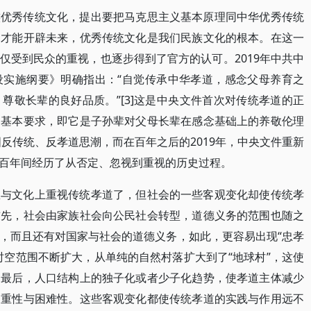
族优秀传统文化，提出要把马克思主义基本原理同中华优秀传统
，才能开辟未来，优秀传统文化是我们民族文化的根本。在这一
仅受到民众的重视，也逐步得到了官方的认可。2019年中共中
设实施纲要》明确指出：“自觉传承中华孝道，感念父母养育之
尊敬长辈的良好品质。”[3]这是中央文件首次对传统孝道的正
和基本要求，即它是子孙辈对父母长辈在感念基础上的养敬伦理
国反传统、反孝道思潮，而在百年之后的2019年，中央文件重新
百年间经历了从否定、忽视到重视的历史过程。
想与文化上重视传统孝道了，但社会的一些客观变化却使传统孝
首先，社会由家族社会向公民社会转型，道德义务的范围也随之
，而且还有对国家与社会的道德义务，如此，更容易出现“忠孝
时空范围不断扩大，从单纯的自然村落扩大到了“地球村”，这使
。最后，人口结构上的独子化或者少子化趋势，使孝道主体减少
繁重性与困难性。这些客观变化都使传统孝道的实践与作用远不