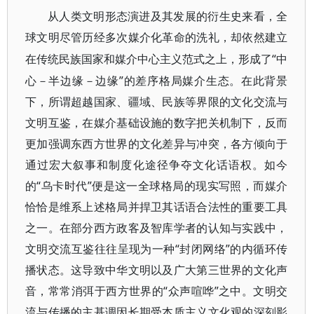
从人类文明形态演进及其发展的衍生史来看，全
球文明尽管历经多次媒介化革命的洗礼，却依然建立
“中
在传统民族国家和媒介中心主义范式之上，形成了
心－半边缘－边缘”的差序格局媒介生态。在此背景
下，所谓超越国家、疆域、民族等界限的文化交流与
文明互鉴，在媒介基础设施的数字把关机制下，反而
更加强调东西方世界的文化差异与冲突，各方倾向于
通过宏大叙事和制度化途径争夺文化话语权。如今
的“乌卡时代”便是这一全球格局的现实写照，而媒介
恰恰是维系上述格局并捍卫其话语合法性的重要工具
之一。在部分西方政客及智库学者的认知与实践中，
文明交流互鉴往往呈现为一种“封闭网络”的内循环传
播状态。这导致中华文明以及广大第三世界的文化声
音，常常消弭于西方世界的“众声喧哗”之中。文明交
流与传播的主基调因长期受本质主义文化观的深刻影