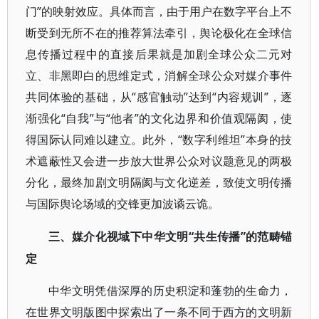
门”的映射效应。具体而言，由于用户在数字平台上不
断受到无所不在的推荐算法牵引，舆论极化在全球信
息传播过程中的直接后果就是加剧全球公众二元对
立、非黑即白的思维定式，消解全球公众对媒介事件
共同体验的基础，从“感官触动”达到“内容规训”，逐
渐强化“自我”与“他者”的文化边界和价值观隔阂，使
得国际认同难以建立。此外，“数字利维坦”本身的技
术遮蔽性又会进一步放大世界公众对议题意见的两极
分化，最终加剧文明隔阂与文化逆差，致使文明传播
与国际舆论场域的交锋更加波谲云诡。
“共生传播”的范畴锚
三、媒介化视域下中华文明
定
中华文明凭借深厚的历史积淀和蓬勃的生命力，
在世界文明版图中探索出了一条不同于西方的文明新