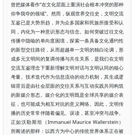
曾把媒体看作“在文化层面上重演社会根本冲突的那种
你争我夺的领域”。然而，纵观世界交往史，文明交流
互鉴已是大势所趋，并为众多国家和民族所接受和认
同，内化为一种意识形态与信念。如何突破过往文化
传播中隐喻的单向度困境，探索一条具备文化通约性
的新型交往路径，从而超越单一文明的独白论调，形
成多元文明间的复调传播与共生关系，是我们在文明
交流互鉴理念下重新理解文明对话与文明认同的核心
考量。技术迭代作为信息流动的动力机制，其生成逻
辑背后是由社会层面的交往关系与互动实践共同构筑
的新媒介形态。媒介化的文明既是全球共享的媒介表
征，也可能成为相互对抗的意义网络。因此，文明传
播的历史常常伴随着偏见、误读，甚至冲突与战争。
正如沃勒斯坦（Immanuel Maurice Wallerstein）
所阐述的那样：以西方为中心的传统世界体系正在被