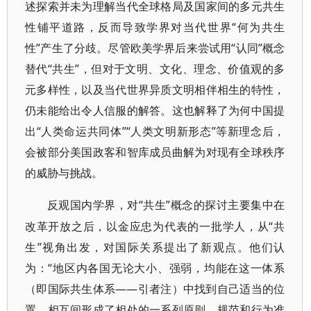
述探索并未为理解当代全球格局及国家间的多元共生
性铺平道路，反而导致学界对当代世界“何为共生
性”产生了分歧。尽管欧美学界后来尝试用“认同”概念
替代“共生”，但对于文明、文化、理念、价值观的多
元多样性，以及当代世界异质文明相伴相生的特性，
仍未能给出令人信服的解答。这也解释了为何中国提
出“人类命运共同体”“人类文明新形态”等新理念后，
会被部分美国政客和智库成员曲解为对现有全球秩序
的威胁与挑战。
“共生”概念的探讨主要集中在
反观国内学界，对
改革开放之后，以金应忠为代表的一批学人，从“共
生”视角出发，对国际关系提出了新观点。他们认
为：“地区内各国无论大小、强弱，均能在这一体系
（即国际共生体系——引者注）中找到自己适当的位
置，相互间形成了相处的一系列原则、规范和行为准