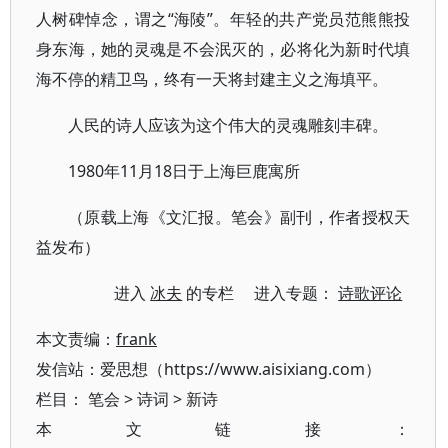
人树碑悼念，谓之“海陵”。年轻的共产党员范熊熊投
身东海，她的灵魂是不会泯灭的，必将化为新时代填
海不停的精卫鸟，终有一天将封建主义之海填平。
人民的诗人应该为这个伟大的灵魂雕刻丰碑。
1980年11月18日于上海巨鹿寓所
（原载上海《文汇报。笔会》副刊，作者授权天
益发布）
进入
冰夫
的专栏 进入专题：
诗歌评论
本文责编：
frank
发信站：爱思想（https://www.aisixiang.com）
栏目：
笔会
>
诗词
>
新诗
本文链接：