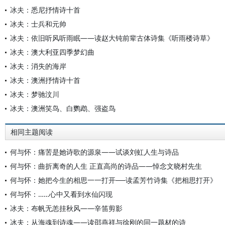
冰夫：悉尼抒情诗十首
冰夫：士兵和元帅
冰夫：依旧听风听雨眠——读赵大钝前辈古体诗集《听雨楼诗草》
冰夫：澳大利亚四季梦幻曲
冰夫：消失的海岸
冰夫：澳洲抒情诗十首
冰夫：梦驰汶川
冰夫：澳洲笑鸟、白鹦鹉、强盗鸟
相同主题阅读
何与怀：痛苦是她诗歌的源泉——试谈刘虹人生与诗品
何与怀：曲折离奇的人生 正直高尚的诗品——悼念文晓村先生
何与怀：她把今生的相思一一打开──读孟芳竹诗集《把相思打开》
何与怀：……心中又看到水仙闪现
冰夫：布帆无恙挂秋风——辛笛剪影
冰夫：从海魂到诗魂——读邵燕祥与徐刚的同一题材的诗