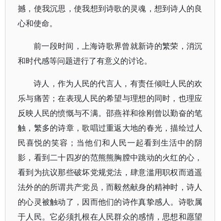
撼，使我沉思，使我想到诗歌的灵魂，想到诗人的良
心和使命。
前一段时间，上海诗歌界曾就新诗的繁荣，消沉
和时代感等问题进行了有意义的讨论。
诗人，作为人民的代言人，有责任倾吐人民的欢
乐与痛苦；在表现人民的希望与理想的同时，也理应
反映人民的愤慨与不满。邵燕祥和徐刚曾以勤奋的笔
触，繁多的诗章，歌唱过重返大地的春光，描绘过人
民喜悦的笑容；当他们和人民一起看到生活中的阴
影，看到二十四岁的范熊熊胸膛中跳动的火红的心，
看到为抗议那些破坏党规党法，肆意滥用职权而逍遥
法外的的所谓共产党员，而毅然献身的精神时，诗人
的心灵被触动了，因而他们的诗作真挚感人。诗歌属
于人民。它必须扎根在人民群众的感情，思想和愿望