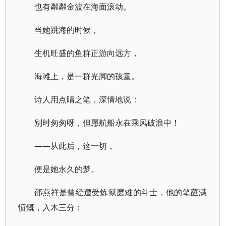
也有粼粼金波在海面滚动。
当她跳海的时候，
生机旺盛的鱼群正游向远方，
海滩上，是一群光脚的孩童。
诗人用点睛之笔，深情地说：
别时匆匆呀，但愿航船永在乘风破浪中！
——从此后，这一切，
便是她永久的梦。
邵燕祥是曾经遭受炼狱磨难的斗士，他的笔蘸满
愤慨，入木三分：