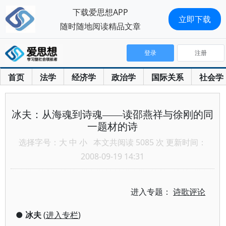
下载爱思想APP
立即下载
随时随地阅读精品文章
登录
注册
首页
法学
经济学
政治学
国际关系
社会学
冰夫：从海魂到诗魂——读邵燕祥与徐刚的同
一题材的诗
选择字号：
大
中
小
本文共阅读 5085 次 更新时间：
2008-09-19 14:31
进入专题：
诗歌评论
●
冰夫
(
进入专栏
)