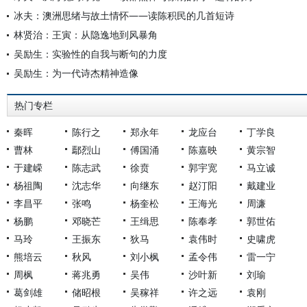
冰夫：澳洲思绪与故土情怀——读陈积民的几首短诗
林贤治：王寅：从隐逸地到风暴角
吴励生：实验性的自我与断句的力度
吴励生：为一代诗杰精神造像
热门专栏
秦晖
陈行之
郑永年
龙应台
丁学良
曹林
鄢烈山
傅国涌
陈嘉映
黄宗智
于建嵘
陈志武
徐贲
郭宇宽
马立诚
杨祖陶
沈志华
向继东
赵汀阳
戴建业
李昌平
张鸣
杨奎松
王海光
周濂
杨鹏
邓晓芒
王缉思
陈奉孝
郭世佑
马玲
王振东
狄马
袁伟时
史啸虎
熊培云
秋风
刘小枫
孟令伟
雷一宁
周枫
蒋兆勇
吴伟
沙叶新
刘瑜
葛剑雄
储昭根
吴稼祥
许之远
袁刚