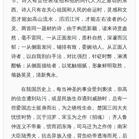
节。诗人有责任表现他和他的同代人为之激动的东
西。诗人只有在关心祖国和人民的命运时，灵感和文
思才能如高山流水，滔滔江河，才能左右读者的心
灵。两首同一题材的诗，由于构思新颖，读来诗意盎
然，毫不雷同。一从正面发问，质朴自然，深邃而沉
郁；一从侧面发问，铺排有致，委婉动人。从正面入
诗者，以自我剖白手法，对比强烈，针砭时弊，淋漓
酣畅；从侧面描绘者，以笔触细腻，形象鲜明取胜，
颂扬英灵，清新隽永。
在我国历史上，每当神圣的事业受到亵渎，崇高
的信念遭到玷污，或是民族生存遇到威胁时，总有一
些爱国志士挺身而出，为之牺牲生命。楚国三闾大夫
忧愤时势，沉于汨罗，宋玉为之作《招魂》；齐人鲁
仲连义不帝秦，愤而蹈东海，司马迁为之作传；南宋
大臣陆秀夫，抗击异族入侵，背负幼帝透海而死，后