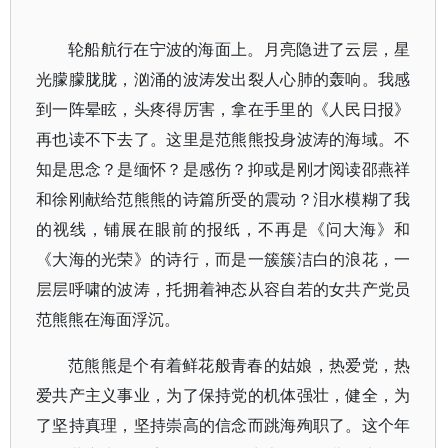
轮船航行在宁波的海面上。月亮隐进了云层，星
光朦朦胧胧，汹涌的波涛发出裂人心肺的轰响。我感
到一阵晕眩，头疼得厉害，拿在手里的《人民日报》
再也读不下去了。这里是范熊熊投身波涛的海域。不
知是思念？是缅怀？是感伤？抑或是刚才阅读邵燕祥
和徐刚献给范熊熊的诗篇所受的震动？泪水模糊了我
的视线，铺展在眼前的报纸，不再是《问大海》和
《大海的光荣》的诗行，而是一簇簇洁白的浪花，一
层层呼啸的波涛，托拥着神态从容自若的女共产党员
范熊熊在海面浮沉。
范熊熊是个有着鲜花般青春的姑娘，热爱党，热
爱共产主义事业，为了保持党的机体强壮，健全，为
了坚持真理，坚持崇高的信念而跳海殉职了。这个年