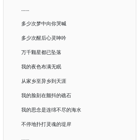
……
多少次梦中向你哭喊
多少次醒后心灵呻吟
万千颗星都已坠落
我的夜色布满无眠
从家乡至异乡到天涯
我的脸刻在颤抖的礁石
我的思念是连绵不尽的海水
不停地扑打灵魂的堤岸
……