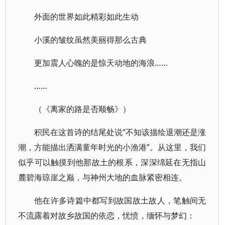
外面的世界如此精彩如此生动
小溪的皱纹虽然美丽得那么古典
更加震人心魄的是惊天动地的海浪……
……
（《离家的路是否顺畅》）
积民在这首诗的结尾处说“不知该描绘退潮还是涨
潮，方能描出洒满童年时光的小渔港”。从这里，我们
似乎可以触摸到他那故土的根系，深深绵延在无指山
麓碧海琼崖之巅，与神州大地的血脉紧密相连。
他在许多诗篇中都写到故国故土故人，笔触间无
不流露着对故乡故国的依恋，忧愤，缅怀与梦幻：