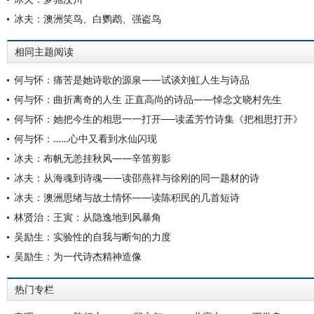
冰夫：澳洲笑鸟、白鹦鹉、强盗鸟
相同主题阅读
何与怀：痛苦是她诗歌的源泉——试谈刘虹人生与诗品
何与怀：曲折离奇的人生 正直高尚的诗品——悼念文晓村先生
何与怀：她把今生的相思一一打开──读孟芳竹诗集《把相思打开》
何与怀：……心中又看到水仙闪现
冰夫：布帆无恙挂秋风——辛笛剪影
冰夫：从海魂到诗魂——读邵燕祥与徐刚的同一题材的诗
冰夫：澳洲思绪与故土情怀——读陈积民的几首短诗
林贤治：王寅：从隐逸地到风暴角
吴励生：实验性的自我与断句的力度
吴励生：为一代诗杰精神造像
热门专栏