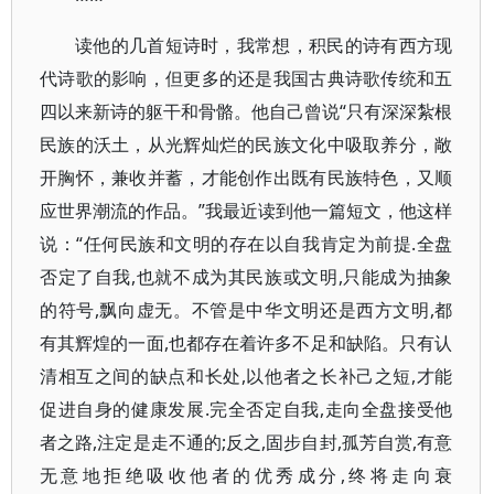
读他的几首短诗时，我常想，积民的诗有西方现
代诗歌的影响，但更多的还是我国古典诗歌传统和五
四以来新诗的躯干和骨骼。他自己曾说“只有深深紮根
民族的沃土，从光辉灿烂的民族文化中吸取养分，敞
开胸怀，兼收并蓄，才能创作出既有民族特色，又顺
应世界潮流的作品。”我最近读到他一篇短文，他这样
说：“任何民族和文明的存在以自我肯定为前提.全盘
否定了自我,也就不成为其民族或文明,只能成为抽象
的符号,飘向虚无。不管是中华文明还是西方文明,都
有其辉煌的一面,也都存在着许多不足和缺陷。只有认
清相互之间的缺点和长处,以他者之长补己之短,才能
促进自身的健康发展.完全否定自我,走向全盘接受他
者之路,注定是走不通的;反之,固步自封,孤芳自赏,有意
无意地拒绝吸收他者的优秀成分,终将走向衰