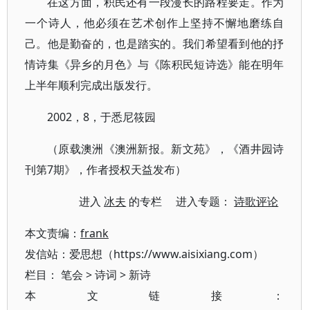
在这方面，积民还有一段漫长的路程要走。作为
一个诗人，他必须在艺术创作上坚持不懈地磨练自
己。他是勤奋的，也是踏实的。我们希望看到他的抒
情诗集《异乡的月色》与《陈积民短诗选》能在明年
上半年顺利完成出版发行。
2002，8，于悉尼筱园
（原载澳洲《澳洲新报。新文苑》，《酒井园诗
刊第7期》，作者授权天益发布）
进入
冰夫
的专栏 进入专题：
诗歌评论
本文责编：
frank
发信站：爱思想（https://www.aisixiang.com）
栏目：
笔会
>
诗词
>
新诗
本文链接：