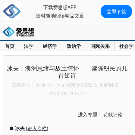
下载爱思想APP
立即下载
随时随地阅读精品文章
首页
法学
经济学
政治学
国际关系
社会学
冰夫：澳洲思绪与故土情怀——读陈积民的几
首短诗
选择字号：
大
中
小
本文共阅读 5122 次 更新时间：
2008-09-19 14:31
进入专题：
诗歌评论
●
冰夫
(
进入专栏
)