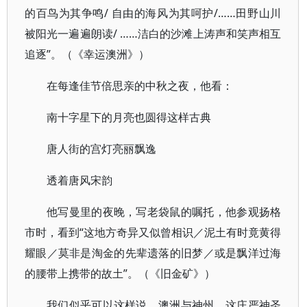
的百鸟为其争鸣/ 自由的海风为其呵护/……田野山川
被阳光一遍遍朗读/ ……洁白的沙滩上涛声和笑声相互
追逐”。（《幸运澳洲》）
在每逢佳节倍思亲的中秋之夜，他看：
南十字星下的月亮也圆得这样古典
唐人街的宫灯亮丽飘逸
透着唐风宋韵
他写曼里的夜晚，写老袋鼠的嘱托，他参观扬格
市时，看到“这地方奇异又似曾相识／泥土有时竟黄得
耀眼／莫非是淘金的先辈遗落的旧梦／或是飘洋过海
的腰带上携带的故土”。（《旧金矿》）
我们似乎可以这样说，澳洲与神州，这庄严神圣