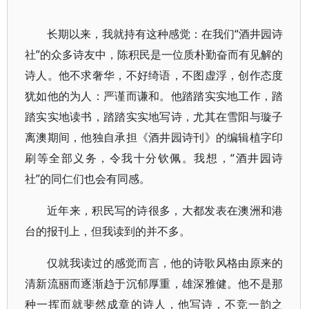
长期以来，我就持有这种感觉：在我们“酒井园诗
社”的众多诗友中，陈积民是一位质朴勤奋而有见解的
诗人。他不求奢华，不好绮语，不图虚浮，创作态度
犹如他的为人：严谨而谦和。他踏踏实实地工作，踏
踏实实地读书，踏踏实实地写诗，尤其在雪阳与璇子
离澳期间，他独自承担《酒井园诗刊》的编辑植字印
刷等全部义务，令我十分钦佩。我想，“酒井园诗
社”的同仁们也会有同感。
近年来，积民写的诗很多，大都发表在澳洲和港
台的报刊上，但我读到的并不多。
仅就我读过的感觉而言，他的诗歌风格由原来的
清新流丽而逐渐趋于沉郁厚重，雄深雅健。他不是那
种一挥而就斐然成章的诗人，他写诗，不竞一韵之