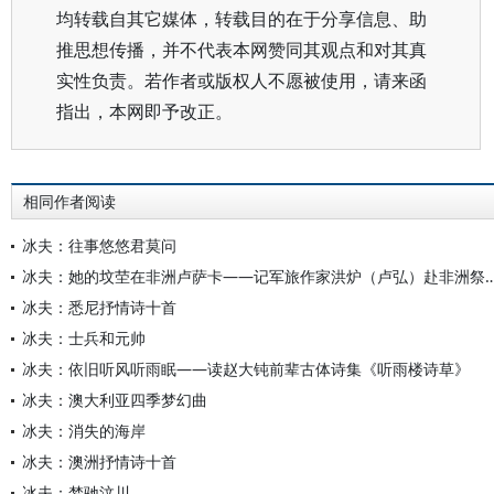
均转载自其它媒体，转载目的在于分享信息、助
推思想传播，并不代表本网赞同其观点和对其真
实性负责。若作者或版权人不愿被使用，请来函
指出，本网即予改正。
相同作者阅读
冰夫：往事悠悠君莫问
冰夫：她的坟茔在非洲卢萨卡——记军旅作家洪炉（卢
冰夫：悉尼抒情诗十首
冰夫：士兵和元帅
冰夫：依旧听风听雨眠——读赵大钝前辈古体诗集《听雨楼诗草》
冰夫：澳大利亚四季梦幻曲
冰夫：消失的海岸
冰夫：澳洲抒情诗十首
冰夫：梦驰汶川