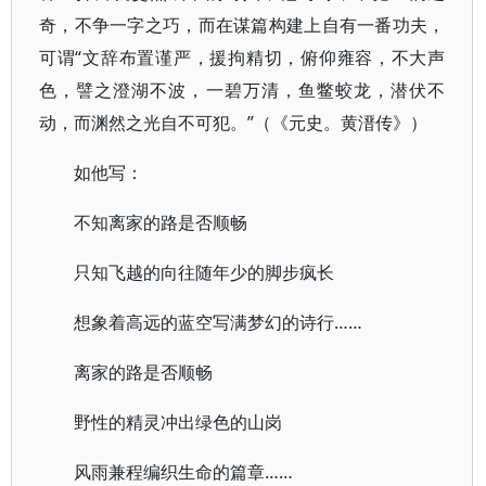
奇，不争一字之巧，而在谋篇构建上自有一番功夫，
可谓“文辞布置谨严，援拘精切，俯仰雍容，不大声
色，譬之澄湖不波，一碧万清，鱼鳖蛟龙，潜伏不
动，而渊然之光自不可犯。”（《元史。黄溍传》）
如他写：
不知离家的路是否顺畅
只知飞越的向往随年少的脚步疯长
想象着高远的蓝空写满梦幻的诗行……
离家的路是否顺畅
野性的精灵冲出绿色的山岗
风雨兼程编织生命的篇章……