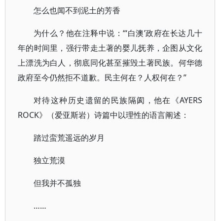
怎么也闻不到泥土的芳香
为什么？他在注释中说：“‘白澳’政府在长达几十
年的时间里，强行带走土著的婴儿抚养，企图从文化
上漂洗为白人，彻底同化甚至摧毁土著民族。何华德
政府至今仍然拒不道歉。民主何在？人权何在？”
对待这种历史遗留的民族隔阂，他在《AYERS
ROCK》（爱亚斯岩）诗篇中以理性的语言阐述：
踏过蛮荒遥远的岁月
独立荒漠
但我并不孤独
……