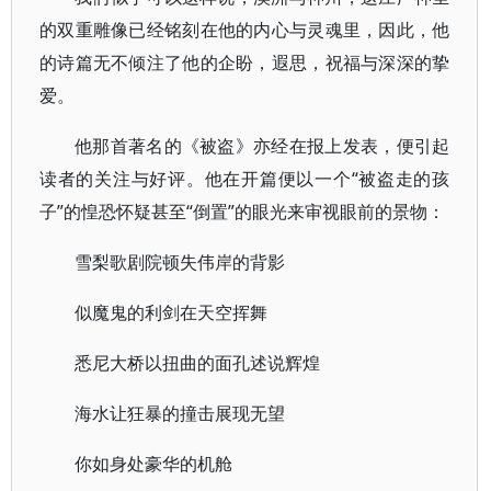
的双重雕像已经铭刻在他的内心与灵魂里，因此，他
的诗篇无不倾注了他的企盼，遐思，祝福与深深的挚
爱。
他那首著名的《被盗》亦经在报上发表，便引起
读者的关注与好评。他在开篇便以一个“被盗走的孩
子”的惶恐怀疑甚至“倒置”的眼光来审视眼前的景物：
雪梨歌剧院顿失伟岸的背影
似魔鬼的利剑在天空挥舞
悉尼大桥以扭曲的面孔述说辉煌
海水让狂暴的撞击展现无望
你如身处豪华的机舱