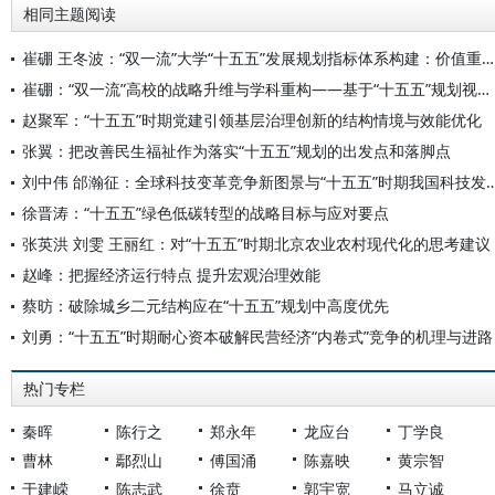
相同主题阅读
崔硼 王冬波：“双一流”大学“十五五”发展规划指标体系构建：价值重构与实践路径
崔硼：“双一流”高校的战略升维与学科重构——基于“十五五”规划视角的系统性思考
赵聚军：“十五五”时期党建引领基层治理创新的结构情境与效能优化
张翼：把改善民生福祉作为落实“十五五”规划的出发点和落脚点
刘中伟 邰瀚征：全球科技变革竞争新图景与“十五五”时
徐晋涛：“十五五”绿色低碳转型的战略目标与应对要点
张英洪 刘雯 王丽红：对“十五五”时期北京农业农村现代化的思考建议
赵峰：把握经济运行特点 提升宏观治理效能
蔡昉：破除城乡二元结构应在“十五五”规划中高度优先
刘勇：“十五五”时期耐心资本破解民营经济“内卷式”竞争的机理与进路
热门专栏
秦晖
陈行之
郑永年
龙应台
丁学良
曹林
鄢烈山
傅国涌
陈嘉映
黄宗智
于建嵘
陈志武
徐贲
郭宇宽
马立诚