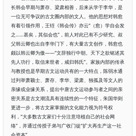
长韩会早期与萧存、梁肃相善，后来从学于李华，是
一位无可争议的古文圈内部的文人。他的思想对韩愈
有着引领作用，王铚《韩会传》亦云“（愈）学自会发
之……甚矣，其似会也”，前人对此已有不少研究。叔
父韩云卿也出自李华门下，有大量古文创作，韩愈也
颇以韩云卿为傲——“文辞独行中朝。天下之欲铭述其
先人功行，取信来世者，咸归韩氏”。家族内部的传承
与教授也是早期古文运动共有的一大特点，陈弱水通
过列举萧颖士、萧存、李华、梁肃、独孤及等文人的
亲缘或业缘关系，提出中唐古文运动参与者之间的亲
密关系是古文潮流具有连续性的一个特征，朱国华则
更进一步，将古文家掌握的文化能力视为符号权
利，“大多数古文家们十分注意培植自己的社会网
络”，并通过传授子弟与广收门徒“扩大再生产这一社
会资本”。