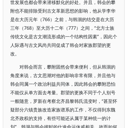
世发展也都会带来潜移默化的好处。并且，韩会的攀
附也不能排除受到古文革新思想的影响，他从学李华
是在大历元年（766）之前，与韩洄的结交是在大历
三年（768）至大历十二年（777）之间，“北方士族
传统文化是古文潮流形成的一个结构性因素”，因此个
人际遇与古文风尚共同促成了韩会对家族郡望的更
改。
对韩会而言，攀附固然会带来便利，但从韩洄的
角度来说，古文思潮对他的影响非常有限，并且他与
韩会同属一个政治利益共同体，因此韩会的攀附恐怕
不能仅从单方面去考量。郡望的更换不同于个人别号
一般随意，罗新在考察北齐昌黎韩氏流变时，“甚至怀
疑部分六镇贵族改造家族谱系的工作，不仅得到东魏
北齐政权的支持，有些可能还从属于某种统一的计
划”。韩洄与韩会彼时的仕途命运休戚相关，故而如何