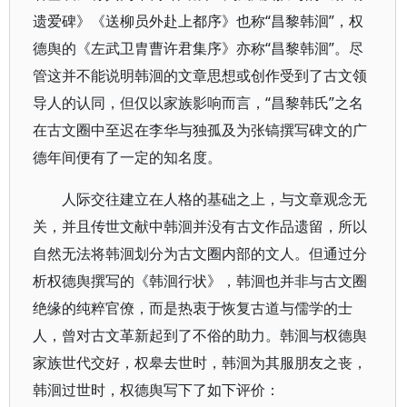
遗爱碑》《送柳员外赴上都序》也称“昌黎韩洄”，权
德舆的《左武卫胄曹许君集序》亦称“昌黎韩洄”。尽
管这并不能说明韩洄的文章思想或创作受到了古文领
导人的认同，但仅以家族影响而言，“昌黎韩氏”之名
在古文圈中至迟在李华与独孤及为张镐撰写碑文的广
德年间便有了一定的知名度。
人际交往建立在人格的基础之上，与文章观念无
关，并且传世文献中韩洄并没有古文作品遗留，所以
自然无法将韩洄划分为古文圈内部的文人。但通过分
析权德舆撰写的《韩洄行状》，韩洄也并非与古文圈
绝缘的纯粹官僚，而是热衷于恢复古道与儒学的士
人，曾对古文革新起到了不俗的助力。韩洄与权德舆
家族世代交好，权皋去世时，韩洄为其服朋友之丧，
韩洄过世时，权德舆写下了如下评价：