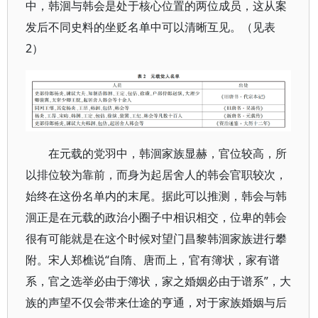
中，韩洄与韩会是处于核心位置的两位成员，这从案
发后不同史料的坐贬名单中可以清晰互见。（见表
2）
在元载的党羽中，韩洄家族显赫，官位较高，所
以排位较为靠前，而身为起居舍人的韩会官职较次，
始终在这份名单内的末尾。据此可以推测，韩会与韩
洄正是在元载的政治小圈子中相识相交，位卑的韩会
很有可能就是在这个时候对望门昌黎韩洄家族进行攀
附。宋人郑樵说“自隋、唐而上，官有簿状，家有谱
系，官之选举必由于簿状，家之婚姻必由于谱系”，大
族的声望不仅会带来仕途的亨通，对于家族婚姻与后