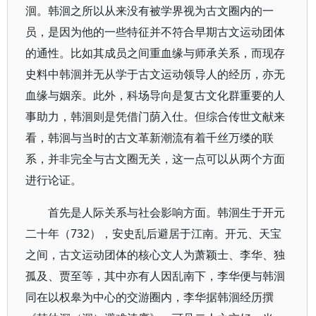
洄。韩洄之所以从来没有被学界视为古文圈内的一
员，是因为他的一些特征并不符合早期古文运动团体
的通性。比如其成员之间重血缘与师承关系，而现存
史料中韩洄并无从学于古文运动领导人的经历，亦无
血缘与姻亲。此外，科场导向是复古文化群重要的人
事助力，韩洄则是凭借门荫入仕。但综合传世文献来
看，韩洄与当时的古文革新潮流有着千丝万缕的联
系，并非完全与古文圈无关，这一点可以从两个方面
进行论证。
首先是人际关系与社会影响方面。韩洄生于开元
二十年（732），安史乱后避居于江南。开元、天宝
之间，古文运动团体的核心文人为萧颖士、李华、独
孤及、贾至等，其中亦有人因乱南下，李华便与韩洄
同在以权皋为中心的交游圈内，李华据韩洄经历撰