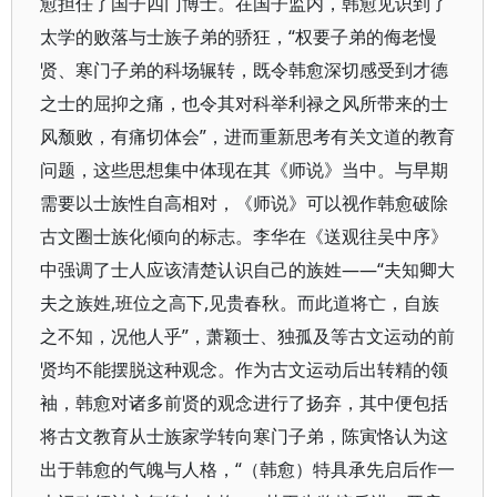
愈担任了国子四门博士。在国子监内，韩愈见识到了
太学的败落与士族子弟的骄狂，“权要子弟的侮老慢
贤、寒门子弟的科场辗转，既令韩愈深切感受到才德
之士的屈抑之痛，也令其对科举利禄之风所带来的士
风颓败，有痛切体会”，进而重新思考有关文道的教育
问题，这些思想集中体现在其《师说》当中。与早期
需要以士族性自高相对，《师说》可以视作韩愈破除
古文圈士族化倾向的标志。李华在《送观往吴中序》
中强调了士人应该清楚认识自己的族姓——“夫知卿大
夫之族姓,班位之高下,见贵春秋。而此道将亡，自族
之不知，况他人乎”，萧颖士、独孤及等古文运动的前
贤均不能摆脱这种观念。作为古文运动后出转精的领
袖，韩愈对诸多前贤的观念进行了扬弃，其中便包括
将古文教育从士族家学转向寒门子弟，陈寅恪认为这
出于韩愈的气魄与人格，“（韩愈）特具承先启后作一