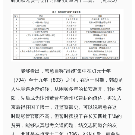
确文献无误与创作时间的文章为十三篇。（见表3）
能够看出，韩愈自称“昌黎”集中在贞元十年
（794）至十九年（803）之间，在这一时期，韩愈的
人生境遇逐渐好转，从困顿多年的长安离开，转向洛
阳，先后成为汴州董晋与徐州张建封的僚佐，再次入
京后得任国子博士，迁监察御史。可以说韩愈在这一
时期尽管官职不高，但暂时摆脱了在长安四处干谒的
贫穷，能够认真思考文道问题，结交志同道合的友
人。尤其是在贞元十二年（796）入汴以后，韩愈先