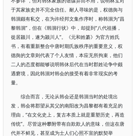
不参详”，但对韩休家族的谱牒弃而不用，说明林宝对
于其家族史并不完全信任。耐人寻味的是，权德舆与
韩洄颇有私交，在为许经邦文集作序时，称韩洄为“昌
黎韩洄”，但在《韩洄行状》中，却提到“八代祖播，
徙居颍川，遂为颍川人”。《元和姓纂》为官方姓氏
书，有着重新整合中唐时期氏族秩序的重要意义，权
德舆的文章则代表了个人友情，本应无所拘束，他们
二人的态度都能够说明韩休后代在当时郡姓论争中颇
遇窘境，因此韩洄对韩会的接受有着非常现实的考
量。
综合而言，无论从韩会还是韩洄当时的处境出
发，韩会将郡望从其父的南阳改为昌黎都有着充足的
理由，“在文化史上，复古本质上就是重塑历史，再造
传统”。尽管这种攀附带有自欺欺人的意味，但这在唐
代并不鲜见，甚至成为士人们心照不宣的默契举