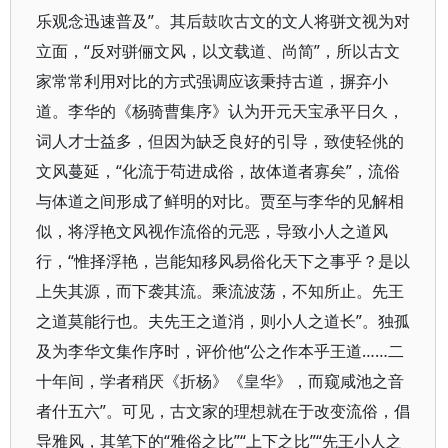
乐观念迅速普及”。其后鼓吹古文的文人将骈文视为对
立面，“反对骈俪文风，以文载道、尚简”，所以古文
家常常利用对比的方式强调应该秉持古道，摒弃小
道。李华的《杨骑曹集序》认为开元天宝承平日久，
词人才士益多，但因为缺乏良好的引导，致使轻佻的
文风蔓延，“化流于苟进成俗，故体道者寡矣”，流俗
与体道之间形成了鲜明的对比。贾至与李华的见解相
似，将浮艳文风视作流俗的元恶，导致小人之道风
行，“惟择浮艳，岂能知移风易俗化天下之事乎？是以
上失其源，而下袭其流。乘流波荡，不知所止。先王
之道莫能行也。夫先王之道消，则小人之道长”。独孤
及为李华文集作序时，评价他“公之作本乎王道……二
十年间，学者稍厌《折杨》《皇华》，而窥咸池之音
者什五六”。可见，古文家的理想就在于改变流俗，倡
导雅风，其笔下的“雅俗之比”“上下之比”“先王小人之