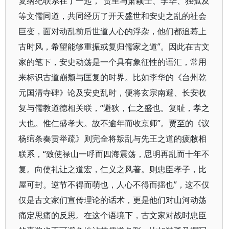
复纲纪联系在了一起，“贾至与萧颖士、李华、独孤及
等文儒同道，共同经历了开天盛世和安史之乱的社会
巨变，面对动乱前后世道人心的浮杂，他们都追慕上
古时风，希望能够重振或复归儒家之道”。因此在古文
家的笔下，安史动荡是一个具有象征性的语汇，常用
来标识古道崩颓与匡复的时界。比如李华的《台州乾
元国清寺碑》论及安史乱时，便将玄宗南避、长安收
复与儒教道德相关联，“避狄，仁之盛也。复耻，孝之
大也。惟仁盛孝大。故不逾年而收京师”。贾至的《议
杨绾条奏贡举疏》则完全将叛乱与先王之道的疲敝相
联系，“致使禄山一呼而四海震荡，思明再乱而十年不
复。向使礼让之道宏，仁义之风著。则忠臣孝子，比
屋可封。逆节不得而萌也，人心不得而揺也”，这不仅
仅是古文家们宣传理论的话术，更是他们对山河动荡
痛定思痛的反思。在这个语境下，古文家对战时忠臣