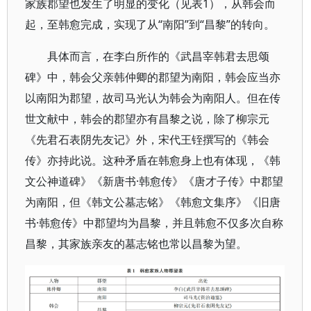
家族郡望也发生了明显的变化（见表1），从韩会而
起，至韩愈完成，实现了从“南阳”到“昌黎”的转向。
具体而言，在李白所作的《武昌宰韩君去思颂
碑》中，韩会父亲韩仲卿的郡望为南阳，韩会应当亦
以南阳为郡望，故司马光认为韩会为南阳人。但在传
世文献中，韩会的郡望亦有昌黎之说，除了柳宗元
《先君石表阴先友记》外，宋代王铚撰写的《韩会
传》亦持此说。这种矛盾在韩愈身上也有体现，《韩
文公神道碑》《新唐书·韩愈传》《唐才子传》中郡望
为南阳，但《韩文公墓志铭》《韩愈文集序》《旧唐
书·韩愈传》中郡望均为昌黎，并且韩愈不仅多次自称
昌黎，其家族亲友的墓志铭也常以昌黎为望。