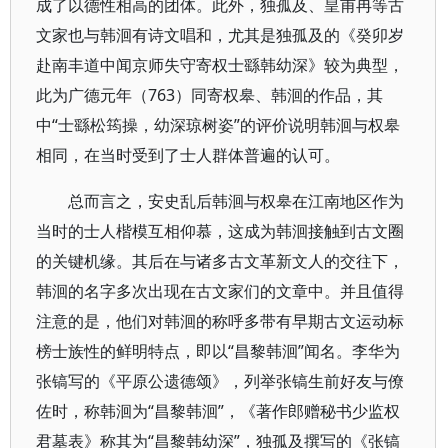
成了以德性相高的团体。此外，独孤及、皇甫冉等古
文家也与韩洄有诗文唱和，尤其是独孤及的《癸卯岁
赴南丰道中闻京师失守寄权士繇韩幼深》较为典型，
此为广德元年（763）同寄权皋、韩洄的作品，其
中“士繇松筠操，幼深琼树姿”的评价说明韩洄与权皋
相同，在当时受到了士人群体普遍的认可。
总而言之，安史乱后韩洄与权皋在江南地区作为
当时的士人楷模互相仰慕，这成为韩洄接触到古文圈
的关键机缘。其后在与诸多古文革新文人的交往下，
韩洄的名字多次出现在古文家们的文章中。并且值得
注意的是，他们对韩洄的称呼多带有早期古文运动标
榜士族性的鲜明特点，即以“昌黎韩洄”闻名。李华为
张镐写的《平原公遗德颂》，列举张镐生前好友与僚
佐时，称韩洄为“昌黎韩洄”，《著作郎赠秘书少监权
君墓表》称其为“昌黎韩幼深”，独孤及撰写的《张镐