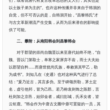
们，或者说唐代有复古改革思想的文人们，其实也是
以士族子弟为主的”。也许这种传播并非来自于韩洄的
自觉，但不可否认的是，自韩洄开始，“昌黎韩氏”才
与古文革新潮流产生交集，从而为后来潜在的影响提
供了可能。
二、攀附：从南阳韩会到昌黎韩会
对于郡望的崇尚自魏晋以来至唐代始终不绝，“自
魏、晋以门第取士，单寒之家屏弃不齿，而士大夫始
以郡望自矜……而唐世犹尚氏族，奉敕第其甲乙，勒
为成书”。刘知几在《史通》也对这种风气进行了总
结：“爰乃近古，其言多伪。至于碑颂所勒，茅土定
名，虚引他邦，冒为己邑。若乃称袁则饰之陈郡，言
杜则加之京邑，始卯金者，咸曰彭城，氏禾女者，皆
云钜鹿。”韩会作为中唐古文圈中毋可置疑的一员，其