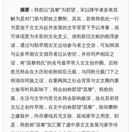
摘要：
韩愈以“昌黎”为郡望，宋以降学者多将其
解为是对门第与郡姓之攀附。其实，若将韩愈此一行
为置放于古文兴起并发展的文学背景下予以考量，或
可体现更为丰富的文化意义。借助新旧文献的梳理参
读，通过勾勒早期古文运动参与者之交游，可知韩洄
与众多早期古文倡导者过从密切，并存同声相应之
谊，将“昌黎韩氏”的名号最早带入古文创作圈。后韩
愈兄韩会在大历初依附权臣元载，与同附元载门下之
韩洄存同族之谊，在重阀阅之社会背景与古文圈内重
士族等时风影响下，韩会始称郡望“昌黎”。韩愈幼
孤，生活与文学均受兄长韩会影响极深，故在其初登
文坛之创作早期，在文中自称郡望“昌黎”，除却攀附
之嫌疑外，尚存赓续其兄文脉、延续家学之用意。职
是，韩愈称“昌黎”实汇聚了盛中唐古文发展与家学传