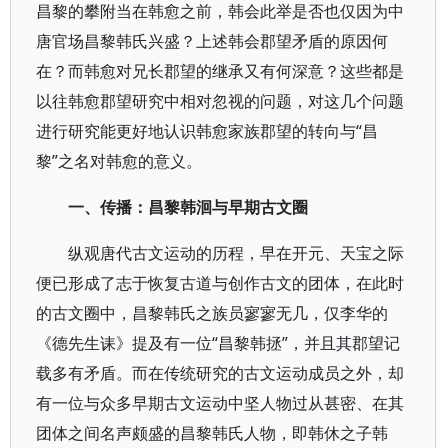
昌黎的攀附当在韩愈之前，韩会此举是否也仅因为中
唐官场昌黎韩氏兴盛？上述韩会郡望矛盾的原因何
在？而韩愈对兄长郡望的继承又有何深意？这些都是
以往韩愈郡望研究中相对忽视的问题，对这几个问题
进行研究能更好地认识韩愈家族郡望的转向与“昌
黎”之名对韩愈的意义。
一、传播：昌黎韩洄与早期古文圈
纵观唐代古文运动的历程，早在开元、天宝之际
便已形成了志于恢复古道与创作古文的团体，在此时
的古文圈中，昌黎韩氏之族员寥寥无几，仅李华的
《德先生诔》提及有一位“昌黎韩拯”，并且其郡望记
载多有矛盾。而在传统研究的古文运动成员之外，却
有一位与众多早期古文运动中坚人物过从甚密、在其
团体之间名声颇盛的昌黎韩氏人物，即韩休之子韩