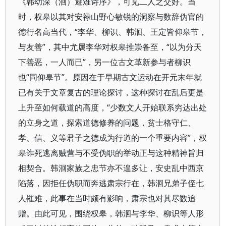
《韩幼深（洄）避难诗序》，可见二人之交好。当
时，权皋以其对安禄山野心敏锐的洞察与数辞伪官的
德行名高当代，“李华、柳识、韩洄、王定皆仰皋节，
与友善”，其中尤属李华对权皋推崇备至，“以为分天
下善恶，一人而已”，另一位古文革新参与者柳识
也“同仰皋节”。原因在于早期古文运动在开元末年就
已有关于文章复古的理论探讨，这种探讨在乱后更是
上升至如何载道的高度，“少数文人开始联系穷达出处
的立身之道，探索道德修养的问题，贫士格守仁、
孝、信、义等君子之德成为行道的一个重要内容”，权
皋诈死逃离贼营与不受伪职的举动正与这种精神旨归
相契合。韩洄家族之忠节亦不遑多让，安史乱中西京
陷落，因拒任伪职而奔逃肃宗行在，韩洄兄弟子侄七
人罹难，此事在当时颇有影响，肃宗也对其尽数追
赠。由此可见，围绕权皋，韩洄与李华、柳识等人形