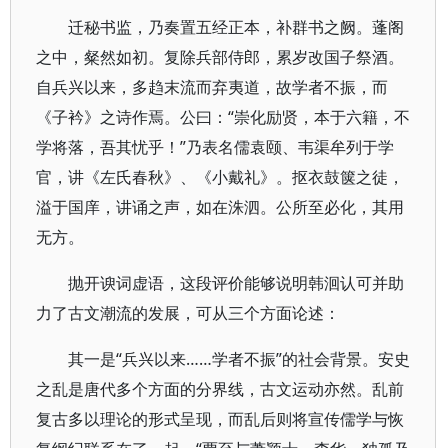
迁秘书监，乃奏置五经正本，补群书之阙。蓬阁
之中，粲然如初。复除兵部侍郎，累岁改国子祭酒。
自兵兴以来，多趋末流而弃夷道，故学者不振，而
《子衿》之诗作焉。公曰：“崇化励贤，本于六籍，不
学将落，吾其忧乎！”乃表名儒袁颐、韦渠牟列于学
官，讲《左氏春秋》、《小戴礼》。抠衣鼓箧之徒，
溢于国庠，讲诵之声，如在洙泗。公所至必化，其用
无方。
抛开谀词虚语，这段评价能够说明韩洄认可并助
力了古文潮流的发展，可从三个方面论述：
其一是“兵兴以来……学者不振”的社会背景。安史
之乱是唐代多个方面的分界线，古文运动亦然。乱前
复古多以理论的形式呈现，而乱后则将宣传儒学与恢