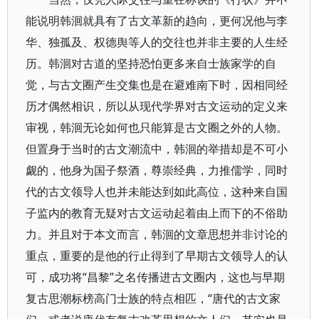
能说明韩洄就具有了古文革新的趋向，更何况他与李
华、独孤及、权德舆等人的交往也并非主要的人生经
历。韩洄对古道的坚持恐怕更多来自士族家学的自
觉，与古文圈产生交集也是在避难南下时，因相同经
历才偶然相识，所以从现代学界对古文运动的定义来
审视，韩洄无论如何也只能算是古文圈之外的人物。
但置身于当时的古文潮流中，韩洄的举措却是不可小
觑的，他身为国子祭酒，尊崇经典，力推儒学，同时
代的古文领导人也并未能达到如此高位，这种来自国
子监内的教育无疑对古文运动起着由上而下的不俗助
力。并且对于本文而言，韩洄的文章思想并非讨论的
重点，重要的是他的行止得到了早期古文领导人的认
可，成功将“昌黎”之名传播进古文圈内，这也与早期
复古思潮标榜高门士族的特点相匹，“唐代的古文家