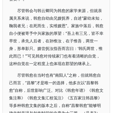
尽管韩会与韩云卿同为韩愈的家学来源，但就亲
属关系来说，韩愈自幼由兄嫂抚养，自述“蒙幼未知，
鞠我者兄；在死而生，实维嫂恩”。家族中落后，韩愈
自小便被寄予中兴家族的厚望：“吾上有三兄，皆不幸
早世，承先人后者，在孙惟汝，在子惟吾，两世一
身，形单影只。嫂尝抚汝指吾而言曰：‘韩氏两世，惟
此而已！’”可见韩愈对传续家门也有着清晰的自觉，
这种自觉在一定程度上也体现在郡望的继承上。
尽管韩愈在当时也有“南阳人”之称，但就韩愈自
己而言，“昌黎”才是唯一的选择，他多次以“昌黎韩
愈”自称，后世影响广泛。对比《韩愈年谱》《韩愈文
集注释》《韩愈文集汇校笺注》《五百家注韩昌黎》
等多种韩愈文集的版本之后，自称“昌黎韩愈”能够明