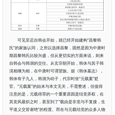
可见至迟自韩会开始，就已经开始建构“昌黎韩
氏”的家族认同，之所以选择昌黎，固然是因为中唐时
期昌黎韩氏比较兴盛，但从更切实的方面来说，则来
自韩会与韩洄的交往。从玄宗朝开始，韩休与其子韩
滉相继为相，在中唐时可谓望族。据《韩休墓志》，
韩休有子九人，韩洄为幼子，代宗时坐“元载案”贬
官。“元载案”的始末与本文无关，不需赘述，但值得
注意的是，元载得罪的一个重要原因是结党弄权，在
其党风最炽之时，甚至到了“载由是非党与不复接，生
平道义交皆谢绝”的程度。而在与元载结党的众多人物