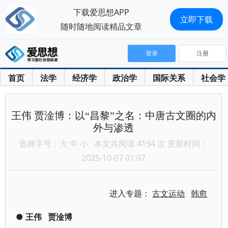
下载爱思想APP
立即下载
随时随地阅读精品文章
登录
注册
首页
法学
经济学
政治学
国际关系
社会学
王伟 贾淦博：以“昌黎”之名：中唐古文圈的内
外与渗透
选择字号：
大
中
小
本文共阅读 4194 次 更新时间：
2025-10-07 01:07
进入专题：
古文运动
韩愈
●
王伟
贾淦博