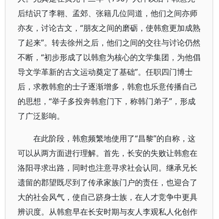
后结识了李翱、孟郊、张籍几位同道，他们之间亦师
亦友，讨论古文，“朋友之间的磨砺，使韩愈更加成熟
了起来”。转去徐州之后，他们之间的交往与讨论仍然
不断，“初步形成了以韩愈为核心的文学集团，为他倡
导文学革新的古文运动奠定了基础”。任职四门博士
后，求教韩愈的士子逐渐增多，韩愈也乐意传播自己
的思想，“举子多投奔韩愈门下，称韩门弟子”，形成
了广泛影响。
在此阶段，韩愈频繁地使用了“昌黎”的自称，这
可以从两方面进行理解。首先，长安的失败让韩愈在
洛阳寻求出路，同时也注意寻求社会认同。继承兄长
遗留的郡望既尽到了传承家族门户的责任，也迎合了
大的社会风气，使自己跻身士族，在人才竞争中更具
辨识度。从韩愈早在长安时期与友人李观私人化创作