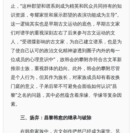
止，“这种郡望和谱系则成为精英和民众共同持有的知
识资源，夸耀家世和展示郡望的表演功能成为主导”。
这一逻辑其实也是早期古文运动的底色，早期古文家
们对谱学的重视深刻左右了后来参与古文运动的文
人，“受谱牒影响的古文家，为自己建立谱系，也是为
了使自己认可的政治文化精神渗透到圈子内外的每一
位成员的心理意识中”，故韩会的攀附亦符合古文革新
推崇士族，重视群体的趋向。此外，韩会的攀附尽管
是个人行为，但其作为族长，对家族成员却有着改换
门庭的意义，子弟后辈不可避免会面临如何认识“昌
黎”之名的问题，其中必然蕴含着亲缘、学缘等复杂因
素。
三、扬弃：昌黎韩愈的继承与破除
在韩愈家族中，古文创作俨然已经成为家学。兄