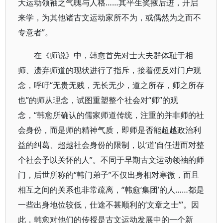
大运动领袖之气魄与人格……其平生奖掖后进，开启
来学，为其他诸古文运动家所不为，或偶然为之而不
专意者”。
在《师说》中，韩愈首先对士大夫群体耻于相
师、遗弃师道的现状进行了指斥，接着便反对门户观
念，呼吁“无贵无贱，无长无少，道之所存，师之所存
也”的师从理念，试图重塑整个社会对“师”的观
念，“韩愈所确认的儒家师道传统，注重的并非师的社
会身份，而是师的精神气质，即师是否能超越政治利
益的纠葛、超越社会身份的限制，以‘道’自任进而对整
个社会予以关怀的人”。不同于早期古文运动领袖的师
门，后世所称的“韩门弟子”不仅出身相对寒微，而且
相互之间的关系也非常疏离，“韩愈‘集团’的人……都是
一些出身地位较低，仕途不甚顺利的‘文章之士’”。因
此，韩愈对他们的传授是古文运动发展中的一个新