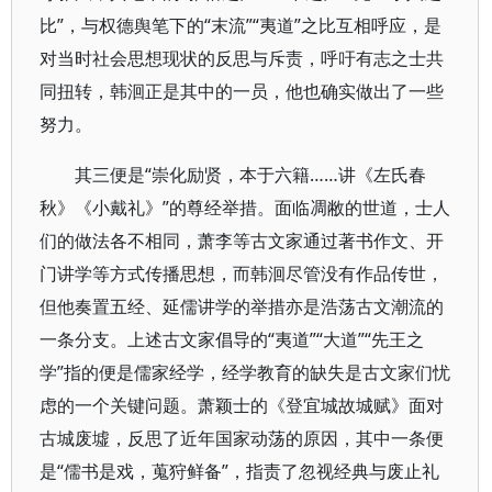
比”，与权德舆笔下的“末流”“夷道”之比互相呼应，是
对当时社会思想现状的反思与斥责，呼吁有志之士共
同扭转，韩洄正是其中的一员，他也确实做出了一些
努力。
其三便是“崇化励贤，本于六籍……讲《左氏春
秋》《小戴礼》”的尊经举措。面临凋敝的世道，士人
们的做法各不相同，萧李等古文家通过著书作文、开
门讲学等方式传播思想，而韩洄尽管没有作品传世，
但他奏置五经、延儒讲学的举措亦是浩荡古文潮流的
一条分支。上述古文家倡导的“夷道”“大道”“先王之
学”指的便是儒家经学，经学教育的缺失是古文家们忧
虑的一个关键问题。萧颖士的《登宜城故城赋》面对
古城废墟，反思了近年国家动荡的原因，其中一条便
是“儒书是戏，蒐狩鲜备”，指责了忽视经典与废止礼