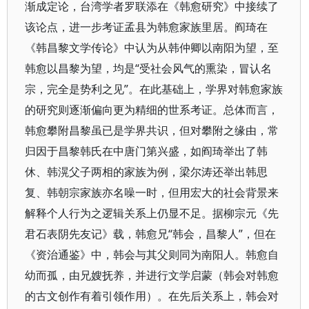
渐成定论，台湾学者罗联添在《韩愈研究》中接续了
该论点，进一步考证孟县为韩愈家族里居。阎琦在
《韩昌黎文学传论》中认为从韩仲卿以南阳为望，至
韩愈以昌黎为望，均是“受社会风气的熏染，冒认名
宗，完全是势利之见”。在此基础上，学界对韩愈家族
的研究则逐渐偏向更为精细的世系考证。总体而言，
韩愈攀附昌黎虽已是学界共识，但对攀附之缘由，常
归因于昌黎韩氏在中唐门第兴盛，如阎琦举出了韩
休、韩滉父子两相的家族为例，梁尔涛还举出韩思
复、韩朝宗家族亦名噪一时，但用宏大的社会背景来
解释个人行为之逻辑关系上仍显不足。据柳宗元《先
君石表阴先友记》载，韩愈兄“韩会，昌黎人”，但在
《资治通鉴》中，韩会与其父则同为南阳人。韩愈自
幼而孤，由兄嫂抚养，并进行文学启蒙（韩会对韩愈
的古文创作有着引领作用）。在先后关系上，韩会对