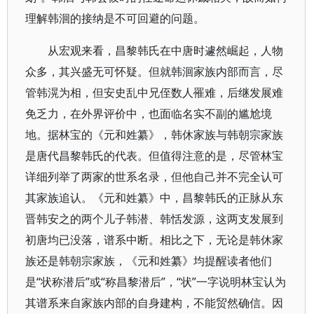
理解韩洄的接纳是不可回避的问题。
从宏观来看，昌黎韩氏在中唐时遽然崛起，人物
众多，其兴盛无可怀疑。但就韩洄家族内部而言，尽
管韩滉为相，但安史乱中兄侄数人罹难，后继发展难
免乏力，在外界评价中，也面临名实不副的尴尬境
地。据林宝的《元和姓纂》，韩休家族与韩朝宗家族
是唐代昌黎韩氏的代表。但值得注意的是，尽管林宝
详细列举了两家的世系名录，但他自己并不完全认可
其家族追认。《元和姓纂》中，昌黎韩氏的正脉从东
晋韩安之的两个儿子韩潜、韩恬发源，这两支发展到
初唐均已没落，谱系中断。相比之下，无论是韩休家
族还是韩朝宗家族，《元和姓纂》均提醒读者他们
是“状称潜后”或“称昌黎潜后”，“状”一字说明林宝认为
其谱系来自家族内部的自身建构，不能贸然确信。因