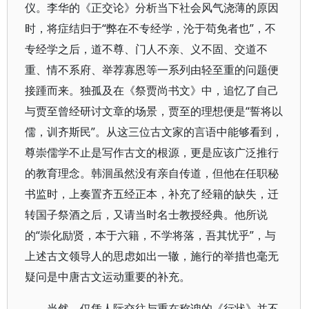
仪。李华的《正交论》分析当下社会风气浇薄的原因
时，将症结归于“弊在不专经学，沦于苟免者也”，不
专经学之后，道不尊、门人不亲、义不固、交道不
重、情不系府、举荐寡恩等一系列由轻至重的问题便
接踵而来。独孤及在《祭贾尚书文》中，追忆了自己
与贾至曾经研讨文章的场景，贾至的理想便是“誓将以
儒，训齐斯民”。从这三位古文家的言语中能够看到，
尊崇儒学不止是写作古文的根源，更是应该广泛推行
的教育理念。韩洄虽然没有亲自传道，但他在任职秘
书监时，上奏置齐五经正本，补充了经籍的缺失，迁
转国子祭酒之后，又请当时名士教授经典。他所说
的“崇化励贤，本于六籍，不学将落，吾其忧乎”，与
上述古文领导人的思虑如出一辙，施行的举措也毫无
疑问是中唐古文运动重要的补充。
当然，仅凭人际交往与重在称谀的《行状》并不