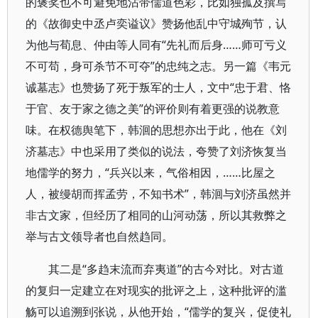
的褒奖也不可避免地沾带儒道色彩，比如独孤及撰写
的《故御史中丞卢奕谥议》赞扬他乱中守城殉节，认
为他与荀息、仲由等人同有“先礼而后身……师可亏义
不可苟，身可杀节不可夺”的忠纯之志。另一篇《韦元
诚墓志》也赞扬了死于叛军的士人，文中“忠于君、恪
于官、友于家之德之美”的评价则有着更强的说教意
味。在权德舆笔下，韩洄的思想亦出于此，他在《刘
济墓志》中也采用了类似的说法，夸赞了刘济恢复当
地儒学的努力，“兵兴以来，气俗相因，……比屋之
人，被缦胡而挥孟劳，不知书术”，韩洄与刘济虽然并
非古文家，但经历了相同的山河动荡，所以其救弊之
举与古文领导者也自然趋同。
其二是“多趋末流而弃夷道”的古今对比。对古道
的复归一定建立在对现实的批评之上，这种批评的滥
觞可以追溯到张说，从他开始，“儒学的复兴，促使礼