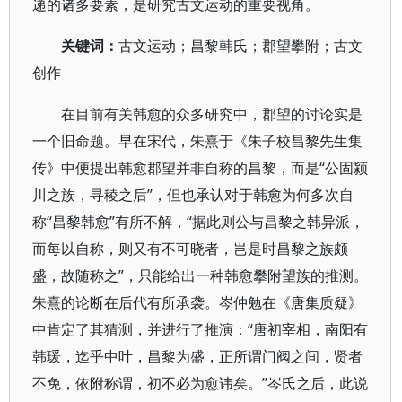
递的诸多要素，是研究古文运动的重要视角。
关键词：
古文运动；昌黎韩氏；郡望攀附；古文
创作
在目前有关韩愈的众多研究中，郡望的讨论实是
一个旧命题。早在宋代，朱熹于《朱子校昌黎先生集
传》中便提出韩愈郡望并非自称的昌黎，而是“公固颍
川之族，寻稜之后”，但也承认对于韩愈为何多次自
称“昌黎韩愈”有所不解，“据此则公与昌黎之韩异派，
而每以自称，则又有不可晓者，岂是时昌黎之族颇
盛，故随称之”，只能给出一种韩愈攀附望族的推测。
朱熹的论断在后代有所承袭。岑仲勉在《唐集质疑》
中肯定了其猜测，并进行了推演：“唐初宰相，南阳有
韩瑗，迄乎中叶，昌黎为盛，正所谓门阀之间，贤者
不免，依附称谓，初不必为愈讳矣。”岑氏之后，此说