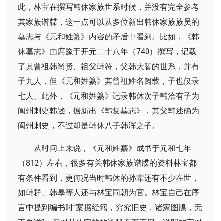
此，林宝在撰写韩休家族世系时候，并没有完全参考
其家族谱牒，这一点可以从多位新出韩休家族族员的
墓志与《元和姓纂》内容的矛盾中看到。比如，《韩
休墓志》由席豫于开元二十八年（740）撰写，记载
了其曾祖韩尚贤、祖父韩符，父韩大智的世系，并有
子九人，但《元和姓纂》其曾祖姓名阙载，子也仅录
七人。此外，《元和姓纂》记录韩休次子韩洽有子为
阆州刺史韩述，据新出《韩复墓志》，其父韩述确为
阆州刺史，不过却是韩休八子韩浑之子。
从时间上来说，《元和姓纂》成书于元和七年
（812）左右，很多有关韩休家族谱牒的资料林宝都
有条件看到，更何况当时韩休的孙辈还有不少在世，
如韩群、韩皋等人还与林宝同朝为官。林宝自己在序
言中提到编书时“案据经籍，穷究旧史，诸家图牒，无