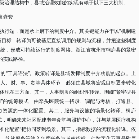
级治理结构中，县域治理效能的实现有赖于以下三大机制。
度嵌套
执行端，而是承上启下的制度中介。其关键能力在于以“机制建
策目标，转译为可被基层直接调用的规则与流程，并把这些制度
系统，形成可持续运行的制度网络。浙江省杭州市桐庐县的紧密
的实践路径。
的“工具语法”。政策转译是县域发挥制度中介功能的起点。上
到人、财、事、责等具体环节，必须由县域将宏观目标逐步转化
体现在三方面。其一，人事制度的组织性转译。围绕“紧密型县
用”的统筹模式，由牵头医院统一招录、调配与考核，打通县、
力资源的一体化配置。其二，服务与设施的场景化转译。桐庐
模式，明确未来社区配建老年食堂与照护中心，并与基层医疗机构
标准化配置”把协同落到场景。其三，指标数据的流程化转译。依
理、签约服务等纳入年度任务与考核指标，使数字化不再是附属