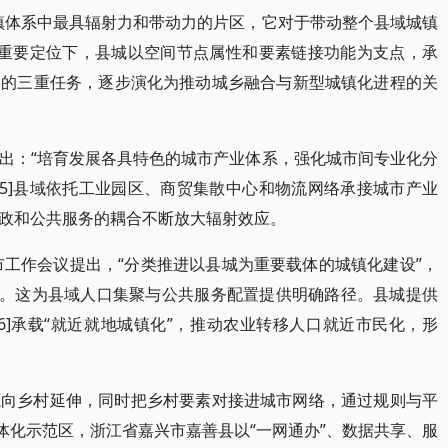
镇体系中最具辐射力和带动力的片区，它对于带动整个县域城镇
这一重要定位下，县城以空间节点属性和要素链接功能为支点，承
动的三重任务，逐步演化为推动城乡融合与新型城镇化进程的关
出：“培育发展各具特色的城市产业体系，强化城市间专业化分
[5]县域依托工业园区、商贸集散中心和物流网络承接城市产业
政和公共服务的耦合不断放大辐射效应。
市工作会议提出，“分类推进以县城为重要载体的城镇化建设”，
”。这为县域人口集聚与公共服务配置提供明确路径。县城提供
6]承载“就近就地城镇化”，推动农业转移人口就近市民化，形
。
源向乡村延伸，同时把乡村要素对接进城市网络，通过规则与平
体化示范区，浙江省嘉兴市嘉善县以“一网通办”、数据共享、服