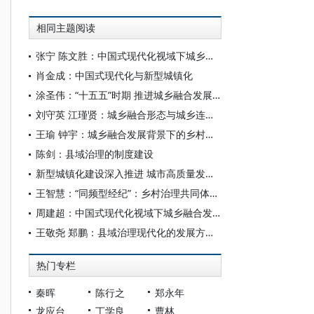
相同主题阅读
张宁 陈文胜：中国式现代化视域下城乡融合的制度创新与治理逻辑
肖金成：中国式现代化与新型城镇化
涂圣伟：“十五五”时期 推进城乡融合发展的着力点
刘守英 江瑾贤：城乡融合形态与城乡连续体构建
王瑜 钟宇：城乡融合发展背景下的乡村经营：发生逻辑与实践机制
陈剑：县域治理的制度建设
新型城镇化建设深入推进 城市高质量发展成效显著——“十四五”经济社会发展成就系列报告之六
王智慧：“同频型经纪”：乡村治理共同体中的角色适配
周建超：中国式现代化视域下城乡融合发展何以必然
王敬尧 郑鹏：县域治理现代化的发展方位与改革进路
热门专栏
秦晖
陈行之
郑永年
龙应台
丁学良
曹林