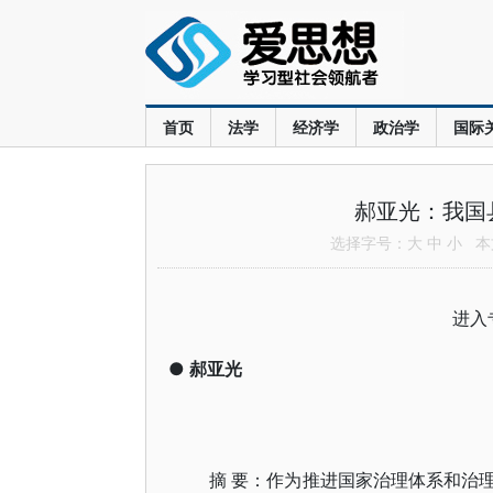
首页
法学
经济学
政治学
国际
郝亚光：我国
选择字号：
大
中
小
本文
进入
●
郝亚光
摘 要：作为推进国家治理体系和治