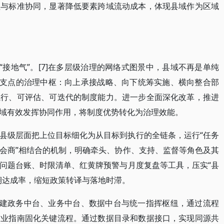
程与标准协同，显著降低要素跨域流动成本，体现县域作为区域
“接地气”。[7]在多层级治理的网络式图景中，县域不再是单纯
为支点的治理中枢：向上承接战略、向下统筹实施、横向整合部
执行、可评估、可迭代的制度能力。进一步全面深化改革，推进
域有效发挥协同作用，将制度优势转化为治理效能。
县级层面把上位目标细化为从目标到执行的全链条，运行“任务
会商”相结合的机制，明确牵头、协作、支持、监督等角色及其
问题台账、时限清单、红黄牌预警与月度复盘等工具，压实“县
期达成率，缩短政策转译与落地时滞。
构建政务中台、业务中台、数据中台与统一指挥枢纽，通过流程
作业指南固化关键流程。通过数据目录和数据接口，实现同源共