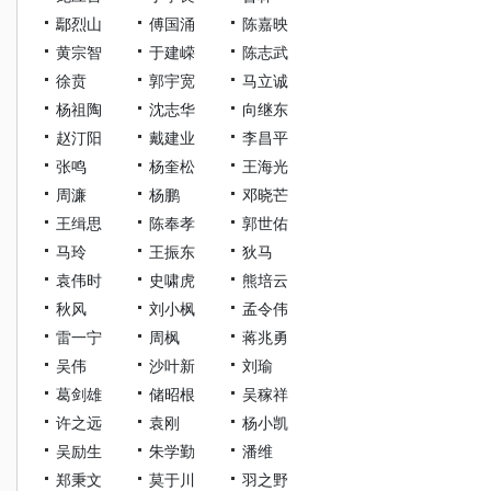
鄢烈山
傅国涌
陈嘉映
黄宗智
于建嵘
陈志武
徐贲
郭宇宽
马立诚
杨祖陶
沈志华
向继东
赵汀阳
戴建业
李昌平
张鸣
杨奎松
王海光
周濂
杨鹏
邓晓芒
王缉思
陈奉孝
郭世佑
马玲
王振东
狄马
袁伟时
史啸虎
熊培云
秋风
刘小枫
孟令伟
雷一宁
周枫
蒋兆勇
吴伟
沙叶新
刘瑜
葛剑雄
储昭根
吴稼祥
许之远
袁刚
杨小凯
吴励生
朱学勤
潘维
郑秉文
莫于川
羽之野