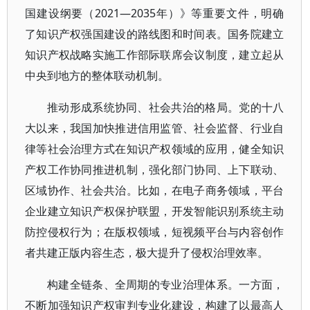
国建设纲要（2021—2035年）》等重要文件，明确
了知识产权强国建设的路线图和时间表。国务院建立
知识产权战略实施工作部际联席会议制度，建立起从
中央到地方的整体联动机制。
推动形成系统协同、社会共治的格局。党的十八
大以来，我国加快推进信用监管、社会监督、行业自
律等社会治理方式在知识产权领域的应用，健全知识
产权工作协同推进机制，强化部门协同、上下联动、
区域协作、社会共治。比如，在电子商务领域，平台
企业建立知识产权保护联盟，开发智能识别系统主动
防控侵权行为；在版权领域，短视频平台与内容创作
者共建正版内容生态，极大提升了侵权治理效率。
构建全链条、全周期的专业治理体系。一方面，
不断加强知识产权审判专业化建设，构建了以最高人