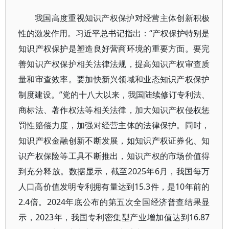
我国高度重视知识产权保护对经营主体创新积极
性的激发作用。习近平总书记指出：“产权保护特别是
知识产权保护是塑造良好营商环境的重要方面。要完
善知识产权保护相关法律法规，提高知识产权审查质
量和审查效率。要加快新兴领域和业态知识产权保护
制度建设。”党的十八大以来，我国陆续修订专利法、
商标法、著作权法等相关法律，加大知识产权侵权惩
罚性赔偿力度，加强对经营主体的法律保护。同时，
知识产权金融创新不断发展，如知识产权证券化、知
识产权保险等工具不断推出，知识产权的市场价值得
到充分释放。数据显示，截至2025年6月，我国每万
人口高价值发明专利拥有量达到15.3件，是10年前的
2.4倍。2024年底公布的第五次全国经济普查结果显
示，2023年，我国专利密集型产业增加值达到16.87