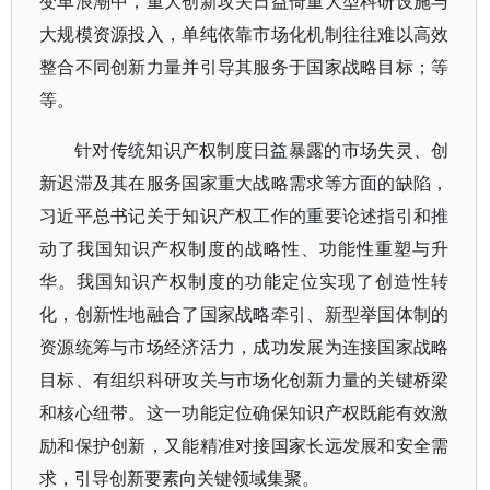
变革浪潮中，重大创新攻关日益倚重大型科研设施与
大规模资源投入，单纯依靠市场化机制往往难以高效
整合不同创新力量并引导其服务于国家战略目标；等
等。
针对传统知识产权制度日益暴露的市场失灵、创
新迟滞及其在服务国家重大战略需求等方面的缺陷，
习近平总书记关于知识产权工作的重要论述指引和推
动了我国知识产权制度的战略性、功能性重塑与升
华。我国知识产权制度的功能定位实现了创造性转
化，创新性地融合了国家战略牵引、新型举国体制的
资源统筹与市场经济活力，成功发展为连接国家战略
目标、有组织科研攻关与市场化创新力量的关键桥梁
和核心纽带。这一功能定位确保知识产权既能有效激
励和保护创新，又能精准对接国家长远发展和安全需
求，引导创新要素向关键领域集聚。