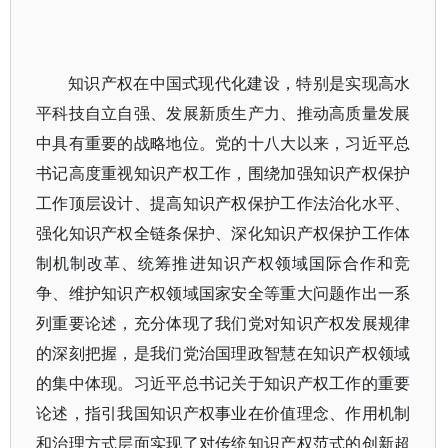
知识产权在中国式现代化建设，特别是实现高水
平科技自立自强、发展新质生产力、推动高质量发展
中具有重要的战略地位。党的十八大以来，习近平总
书记高度重视知识产权工作，围绕加强知识产权保护
工作顶层设计、提高知识产权保护工作法治化水平、
强化知识产权全链条保护、深化知识产权保护工作体
制机制改革、统筹推进知识产权领域国际合作和竞
争、维护知识产权领域国家安全等重大问题作出一系
列重要论述，充分体现了我们党对知识产权发展规律
的深刻把握，是我们党治国理政智慧在知识产权领域
的集中体现。习近平总书记关于知识产权工作的重要
论述，指引我国知识产权事业在价值理念、作用机制
和治理方式层面实现了对传统知识产权范式的创新超