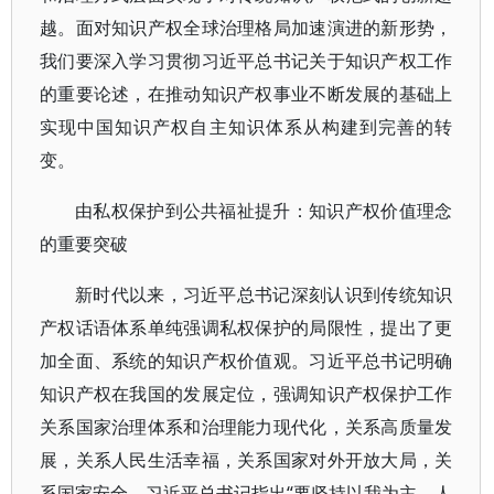
越。面对知识产权全球治理格局加速演进的新形势，
我们要深入学习贯彻习近平总书记关于知识产权工作
的重要论述，在推动知识产权事业不断发展的基础上
实现中国知识产权自主知识体系从构建到完善的转
变。
由私权保护到公共福祉提升：知识产权价值理念
的重要突破
新时代以来，习近平总书记深刻认识到传统知识
产权话语体系单纯强调私权保护的局限性，提出了更
加全面、系统的知识产权价值观。习近平总书记明确
知识产权在我国的发展定位，强调知识产权保护工作
关系国家治理体系和治理能力现代化，关系高质量发
展，关系人民生活幸福，关系国家对外开放大局，关
系国家安全。习近平总书记指出“要坚持以我为主、人