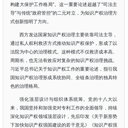
构建大保护工作格局”。这一重要论述超越了“司法主
导”与传统“政府管控”的二元对立，为知识产权治理方
式创新指明了方向。
西方发达国家知识产权治理主要依靠司法主导，
通过私人权利救济方式推动知识产权保护，形成了以
法院为中心的治理模式。这种模式不仅救济成本高、
周期长，也无法有效应对复杂的知识产权治理挑战。
习近平总书记关于知识产权工作的重要论述，指引我
国知识产权治理形成系统协同、全链条治理的独具特
色的治理格局。
强化顶层设计与组织体系统筹。党的十八大以
来，我国坚持和加强党对专利工作的全面领导，持续
深化知识产权领域顶层设计，先后印发《关于新形势
下加快知识产权强国建设的若干意见》《知识产权强