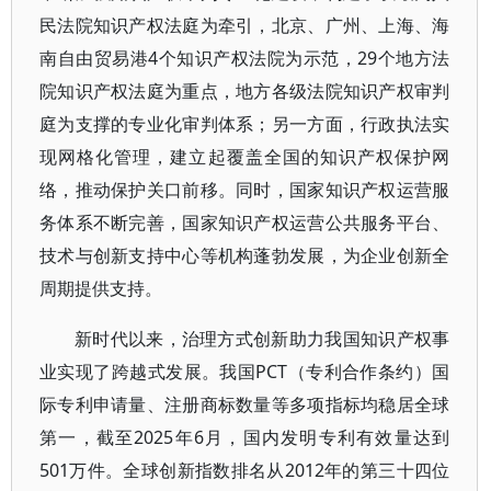
民法院知识产权法庭为牵引，北京、广州、上海、海
南自由贸易港4个知识产权法院为示范，29个地方法
院知识产权法庭为重点，地方各级法院知识产权审判
庭为支撑的专业化审判体系；另一方面，行政执法实
现网格化管理，建立起覆盖全国的知识产权保护网
络，推动保护关口前移。同时，国家知识产权运营服
务体系不断完善，国家知识产权运营公共服务平台、
技术与创新支持中心等机构蓬勃发展，为企业创新全
周期提供支持。
新时代以来，治理方式创新助力我国知识产权事
业实现了跨越式发展。我国PCT（专利合作条约）国
际专利申请量、注册商标数量等多项指标均稳居全球
第一，截至2025年6月，国内发明专利有效量达到
501万件。全球创新指数排名从2012年的第三十四位