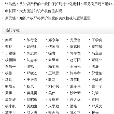
张浩然：从知识产权的一般性保护到行业化定制：罕见病用药市场独
申长雨：大力促进知识产权价值实现
蔡元臻：知识产权严格保护制度的实效检视与逻辑重塑
热门专栏
秦晖
陈行之
郑永年
龙应台
丁学良
曹林
鄢烈山
傅国涌
陈嘉映
黄宗智
于建嵘
陈志武
徐贲
郭宇宽
马立诚
杨祖陶
沈志华
向继东
赵汀阳
戴建业
李昌平
张鸣
杨奎松
王海光
周濂
杨鹏
邓晓芒
王缉思
陈奉孝
郭世佑
马玲
王振东
狄马
袁伟时
史啸虎
熊培云
秋风
刘小枫
孟令伟
雷一宁
周枫
蒋兆勇
吴伟
沙叶新
刘瑜
葛剑雄
储昭根
吴稼祥
许之远
袁刚
杨小凯
吴励生
朱学勤
潘维
郑秉文
莫于川
羽之野
谢志浩
孙立平
杨光