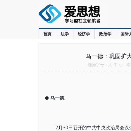
首页
法学
经济学
政治学
国际
马一德：巩固扩大
选择字号：
大
中
小
本文
●
马一德
7月30日召开的中共中央政治局会议