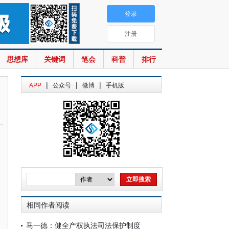
登录
注册
思想库
关键词
笔会
科普
排行
|
|
|
APP
公众号
微博
手机版
相同作者阅读
马一德：健全产权执法司法保护制度