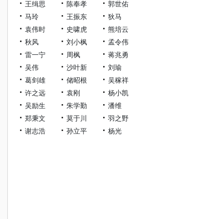
王缉思
陈奉孝
郭世佑
马玲
王振东
狄马
袁伟时
史啸虎
熊培云
秋风
刘小枫
孟令伟
雷一宁
周枫
蒋兆勇
吴伟
沙叶新
刘瑜
葛剑雄
储昭根
吴稼祥
许之远
袁刚
杨小凯
吴励生
朱学勤
潘维
郑秉文
莫于川
羽之野
谢志浩
孙立平
杨光