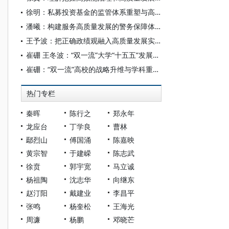
徐明：私募投资基金的监管体系重塑与高质量发展路径
潘曦：构建服务高质量发展的警务保障体系
王予波：把正确政绩观融入高质量发展实践
崔硼 王冬波：“双一流”大学“十五五”发展规划指标体系构建：价值重构与实践路径
崔硼：“双一流”高校的战略升维与学科重构——基于“十五五”规划视角的系统性思考
热门专栏
秦晖
陈行之
郑永年
龙应台
丁学良
曹林
鄢烈山
傅国涌
陈嘉映
黄宗智
于建嵘
陈志武
徐贲
郭宇宽
马立诚
杨祖陶
沈志华
向继东
赵汀阳
戴建业
李昌平
张鸣
杨奎松
王海光
周濂
杨鹏
邓晓芒