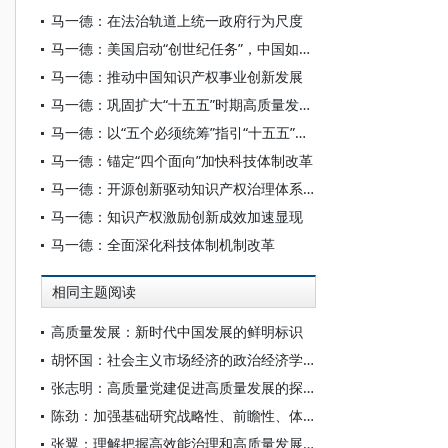
马一德：在法治轨道上统一政府行为尺度
马一德：美国启动“创世纪任务”，中国如何破局？
马一德：推动中国知识产权事业创新发展
马一德：巩固扩大“十五五”时期高质量发展体系优势
马一德：以“五个必须统筹”指引“十五五”规划的科学擘画
马一德：锚定“四个面向”加快科技体制改革
马一德：开源创新驱动知识产权治理体系变革
马一德：知识产权激励创新成效加速显现
马一德：全面深化科技体制机制改革
相同主题阅读
高质量发展：新时代中国发展的鲜明标识
胡怀国：社会主义市场经济的政治经济学解析
张志明：高质量党建促进高质量发展的探索创新
陈劲：加强基础研究战略性、前瞻性、体系化布局
张翼：理解把握高效能治理和高质量发展的有机结合